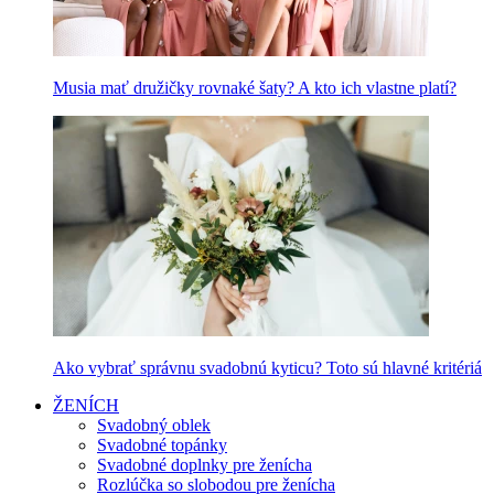
Musia mať družičky rovnaké šaty? A kto ich vlastne platí?
Ako vybrať správnu svadobnú kyticu? Toto sú hlavné kritériá
ŽENÍCH
Svadobný oblek
Svadobné topánky
Svadobné doplnky pre ženícha
Rozlúčka so slobodou pre ženícha