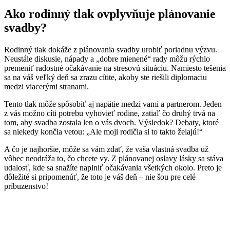
Ako rodinný tlak ovplyvňuje plánovanie
svadby?
Rodinný tlak dokáže z plánovania svadby urobiť poriadnu výzvu.
Neustále diskusie, nápady a „dobre mienené“ rady môžu rýchlo
premeniť radostné očakávanie na stresovú situáciu. Namiesto tešenia
sa na váš veľký deň sa zrazu cítite, akoby ste riešili diplomaciu
medzi viacerými stranami.
Tento tlak môže spôsobiť aj napätie medzi vami a partnerom. Jeden
z vás možno cíti potrebu vyhovieť rodine, zatiaľ čo druhý trvá na
tom, aby svadba zostala len o vás dvoch. Výsledok? Debaty, ktoré
sa niekedy končia vetou: „Ale moji rodičia si to takto želajú!“
A čo je najhoršie, môže sa vám zdať, že vaša vlastná svadba už
vôbec neodráža to, čo chcete vy. Z plánovanej oslavy lásky sa stáva
udalosť, kde sa snažíte naplniť očakávania všetkých okolo. Preto je
dôležité si pripomenúť, že toto je váš deň – nie šou pre celé
príbuzenstvo!