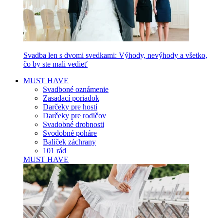
Svadba len s dvomi svedkami: Výhody, nevýhody a všetko,
čo by ste mali vedieť
MUST HAVE
Svadboné oznámenie
Zasadací poriadok
Darčeky pre hostí
Darčeky pre rodičov
Svadobné drobnosti
Svodobné poháre
Balíček záchrany
101 rád
MUST HAVE