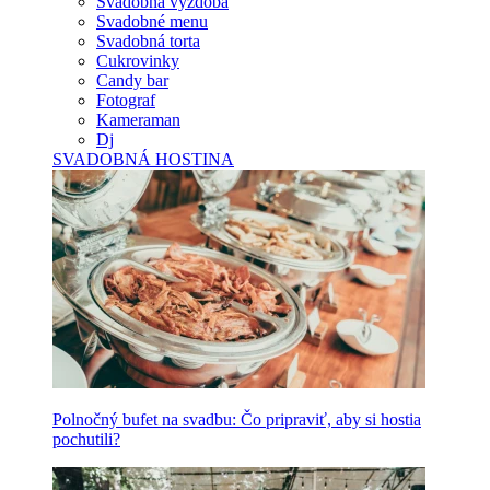
Svadobná výzdoba
Svadobné menu
Svadobná torta
Cukrovinky
Candy bar
Fotograf
Kameraman
Dj
SVADOBNÁ HOSTINA
Polnočný bufet na svadbu: Čo pripraviť, aby si hostia
pochutili?