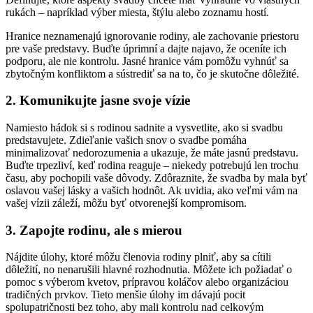
rukách – napríklad výber miesta, štýlu alebo zoznamu hostí.
Hranice neznamenajú ignorovanie rodiny, ale zachovanie priestoru
pre vaše predstavy. Buďte úprimní a dajte najavo, že oceníte ich
podporu, ale nie kontrolu. Jasné hranice vám pomôžu vyhnúť sa
zbytočným konfliktom a sústrediť sa na to, čo je skutočne dôležité.
2. Komunikujte jasne svoje vízie
Namiesto hádok si s rodinou sadnite a vysvetlite, ako si svadbu
predstavujete. Zdieľanie vašich snov o svadbe pomáha
minimalizovať nedorozumenia a ukazuje, že máte jasnú predstavu.
Buďte trpezliví, keď rodina reaguje – niekedy potrebujú len trochu
času, aby pochopili vaše dôvody. Zdôraznite, že svadba by mala byť
oslavou vašej lásky a vašich hodnôt. Ak uvidia, ako veľmi vám na
vašej vízii záleží, môžu byť otvorenejší kompromisom.
3. Zapojte rodinu, ale s mierou
Nájdite úlohy, ktoré môžu členovia rodiny plniť, aby sa cítili
dôležití, no nenarušili hlavné rozhodnutia. Môžete ich požiadať o
pomoc s výberom kvetov, prípravou koláčov alebo organizáciou
tradičných prvkov. Tieto menšie úlohy im dávajú pocit
spolupatričnosti bez toho, aby mali kontrolu nad celkovým