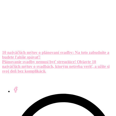
10 najväčších mýtov o plánovaní svadby: Na toto zabudnite a
budete ľahšie spávať!
Plánovanie svadby nemusí byť stresujúce! Objavte 10
najväčších mýtov o svadbách, ktorým netreba veriť, a užite si
svoj deň bez komplikácií.