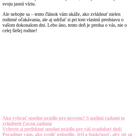
svoju jasnú víziu.
Ale nebojte sa – tento článok vám ukáže, ako zvládnuť nielen
rodinné očakávania, ale aj udržať si pri tom vlastnú predstavu o
vašom dokonalom dni. Lebo áno, tento deň je predsa o vás, nie o
celej širšej rodine!
Ako vybrať spodné prádlo pre nevestu? S našimi radami to
zvládnete ľavou zadnou
Vyberte si perfektné spodné prádlo pre váš svadobný deň!
Poradíme vám, ako zvoliť pohodlie, štýl a funkčnosť, aby ste sa