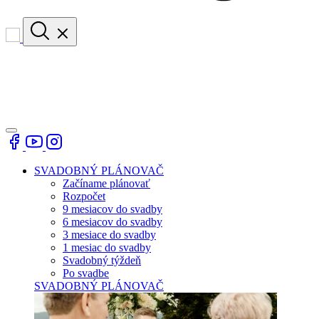
SVADOBNÝ PLÁNOVAČ
Začíname plánovať
Rozpočet
9 mesiacov do svadby
6 mesiacov do svadby
3 mesiace do svadby
1 mesiac do svadby
Svadobný týždeň
Po svadbe
SVADOBNÝ PLÁNOVAČ