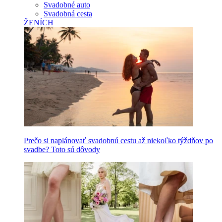
Svadobné auto
Svadobná cesta
ŽENÍCH
Prečo si naplánovať svadobnú cestu až niekoľko týždňov po
svadbe? Toto sú dôvody