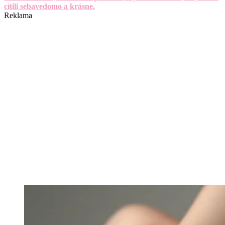
cítili sebavedomo a krásne.
Reklama