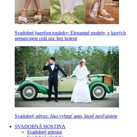
Svadobné barefoot topánky: Elegantné modely, v ktorých
pretancujete celú noc bez bolesti
Svadobný odvoz: Ako vybrať auto, ktoré neoľutujete
SVADOBNÁ HOSTINA
Svadobný priestor