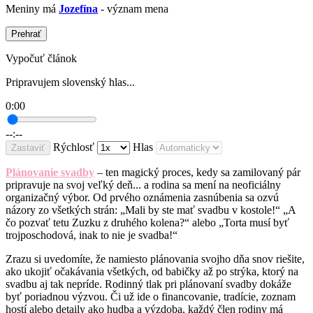
Meniny má
Jozefína
- význam mena
Prehrať
Vypočuť článok
Pripravujem slovenský hlas...
0:00
--:--
Rýchlosť
Hlas
Zastaviť
Plánovanie svadby
– ten magický proces, kedy sa zamilovaný pár
pripravuje na svoj veľký deň... a rodina sa mení na neoficiálny
organizačný výbor. Od prvého oznámenia zasnúbenia sa ozvú
názory zo všetkých strán: „Mali by ste mať svadbu v kostole!“ „A
čo pozvať tetu Zuzku z druhého kolena?“ alebo „Torta musí byť
trojposchodová, inak to nie je svadba!“
Zrazu si uvedomíte, že namiesto plánovania svojho dňa snov riešite,
ako ukojiť očakávania všetkých, od babičky až po strýka, ktorý na
svadbu aj tak nepríde. Rodinný tlak pri plánovaní svadby dokáže
byť poriadnou výzvou. Či už ide o financovanie, tradície, zoznam
hostí alebo detaily ako hudba a výzdoba, každý člen rodiny má