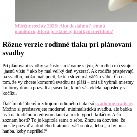
Mliečne nechty 2026: Ako dosiahnuť jemnú
manikúru, ktorá pristane aj krátkym nechtom?
Rôzne verzie rodinné tlaku pri plánovaní
svadby
Pri plánovaní svadby sa často stretávame s tým, že rodina má svoju
„jasnú víziu,“ ako by mal veľký deň vyzerať. Ak rodičia prispievajú
na svadbu, môžu mať pocit, že ich slovo má väčšiu váhu. Čo na
tom, že vy chcete komornú svadbu na pláži – oni už vybrali miestny
kultúrny dom a pozvali aj susedku, ktorá vás videla naposledy v
kočíku.
Ďalším obľúbeným zdrojom rodinného tlaku sú
svadobné tradície
.
Možno si predstavujete modernú, minimalistickú svadbu, ale babka
trvá na tradičnom redovom tanci a troch typoch koláčov. A čo
zoznam hostí? To je kapitola sama o sebe. Zrazu sa dozviete, že
musíte pozvať aj druhého bratranca vášho otca, lebo „to by bola
hanba, keby neprišiel!“