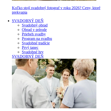
Koľko stojí svadobný fotograf v roku 2026? Ceny, ktoré
prekvapia
SVADOBNÝ DEŇ
Svadobný obrad
Obrad v prírode
Priebeh svadby
Program na svadbu
Svadobné tradície
Prvý tanec
Svadobné hry
SVADOBNÝ DEŇ