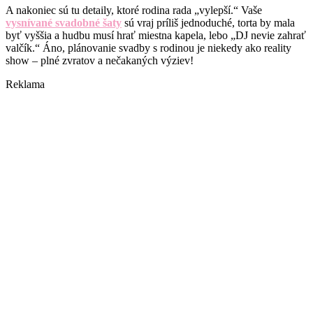
A nakoniec sú tu detaily, ktoré rodina rada „vylepší.“ Vaše
vysnívané svadobné šaty
sú vraj príliš jednoduché, torta by mala
byť vyššia a hudbu musí hrať miestna kapela, lebo „DJ nevie zahrať
valčík.“ Áno, plánovanie svadby s rodinou je niekedy ako reality
show – plné zvratov a nečakaných výziev!
Reklama