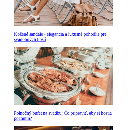
Kožené sandále - elegancia a luxusné pohodlie pre
svadobných hostí
Polnočný bufet na svadbu: Čo pripraviť, aby si hostia
pochutili?