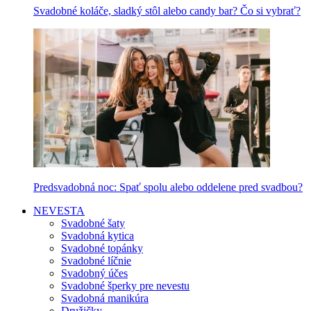
Svadobné koláče, sladký stôl alebo candy bar? Čo si vybrať?
Predsvadobná noc: Spať spolu alebo oddelene pred svadbou?
NEVESTA
Svadobné šaty
Svadobná kytica
Svadobné topánky
Svadobné líčnie
Svadobný účes
Svadobné šperky pre nevestu
Svadobná manikúra
Družičky