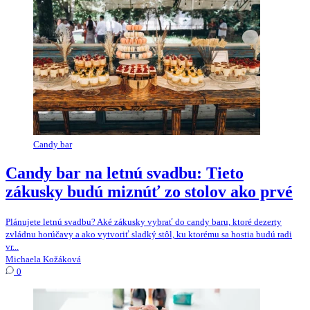
Candy bar
Candy bar na letnú svadbu: Tieto
zákusky budú miznúť zo stolov ako prvé
Plánujete letnú svadbu? Aké zákusky vybrať do candy baru, ktoré dezerty
zvládnu horúčavy a ako vytvoriť sladký stôl, ku ktorému sa hostia budú radi
vr...
Michaela Kožáková
0