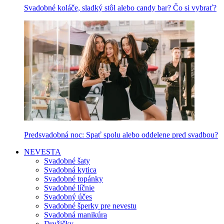
Svadobné koláče, sladký stôl alebo candy bar? Čo si vybrať?
Predsvadobná noc: Spať spolu alebo oddelene pred svadbou?
NEVESTA
Svadobné šaty
Svadobná kytica
Svadobné topánky
Svadobné líčnie
Svadobný účes
Svadobné šperky pre nevestu
Svadobná manikúra
Družičky