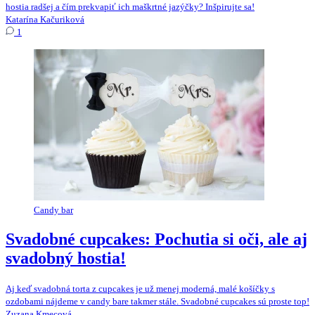
hostia radšej a čím prekvapiť ich maškrtné jazýčky? Inšpirujte sa!
Katarína Kačuriková
1
Candy bar
Svadobné cupcakes: Pochutia si oči, ale aj
svadobný hostia!
Aj keď svadobná torta z cupcakes je už menej moderná, malé košíčky s
ozdobami nájdeme v candy bare takmer stále. Svadobné cupcakes sú proste top!
Zuzana Kmecová