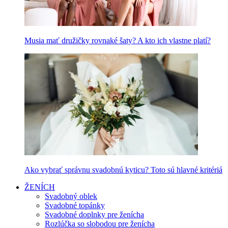
Musia mať družičky rovnaké šaty? A kto ich vlastne platí?
Ako vybrať správnu svadobnú kyticu? Toto sú hlavné kritériá
ŽENÍCH
Svadobný oblek
Svadobné topánky
Svadobné doplnky pre ženícha
Rozlúčka so slobodou pre ženícha