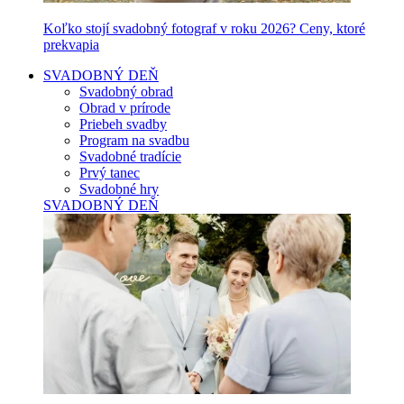
Koľko stojí svadobný fotograf v roku 2026? Ceny, ktoré
prekvapia
SVADOBNÝ DEŇ
Svadobný obrad
Obrad v prírode
Priebeh svadby
Program na svadbu
Svadobné tradície
Prvý tanec
Svadobné hry
SVADOBNÝ DEŇ