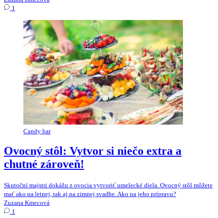
1
Candy bar
Ovocný stôl: Vytvor si niečo extra a
chutné zároveň!
Skutoční majstri dokážu z ovocia vytvoriť umelecké diela. Ovocný stôl môžete
mať ako na letnej, tak aj na zimnej svadbe. Ako na jeho prípravu?
Zuzana Kmecová
1