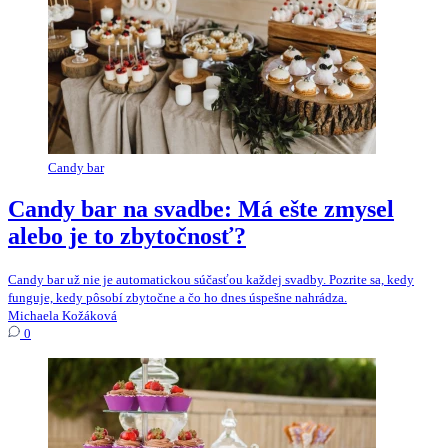
Candy bar
Candy bar na svadbe: Má ešte zmysel
alebo je to zbytočnosť?
Candy bar už nie je automatickou súčasťou každej svadby. Pozrite sa, kedy
funguje, kedy pôsobí zbytočne a čo ho dnes úspešne nahrádza.
Michaela Kožáková
0