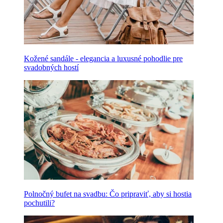
Kožené sandále - elegancia a luxusné pohodlie pre
svadobných hostí
Polnočný bufet na svadbu: Čo pripraviť, aby si hostia
pochutili?