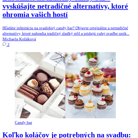
vyskúšajte netradičné alternatívy, ktoré
ohromia vašich hostí
Hľadáte inšpiráciu na svadobný candy bar? Objavte originálne a netradičné
alternatívy, ktoré nahradia tradičný sladký stôl a pridajú vašej svadbe unik...
Michaela Kožáková
2
Candy bar
Koľko koláčov je potrebných na svadbu: