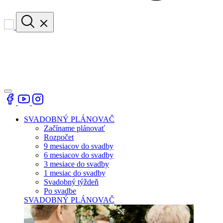
SVADOBNÝ PLÁNOVAČ
Začíname plánovať
Rozpočet
9 mesiacov do svadby
6 mesiacov do svadby
3 mesiace do svadby
1 mesiac do svadby
Svadobný týždeň
Po svadbe
SVADOBNÝ PLÁNOVAČ