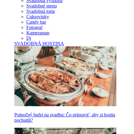
Svadobná výzdoba
Svadobné menu
Svadobná torta
Cukrovinky
Candy bar
Fotograf
Kameraman
Dj
SVADOBNÁ HOSTINA
Polnočný bufet na svadbu: Čo pripraviť, aby si hostia
pochutili?