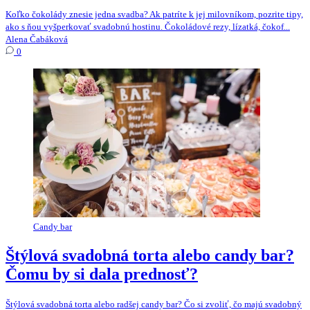
Koľko čokolády znesie jedna svadba? Ak patríte k jej milovníkom, pozrite tipy,
ako s ňou vyšperkovať svadobnú hostinu. Čokoládové rezy, lízatká, čokof...
Alena Čabáková
0
Candy bar
Štýlová svadobná torta alebo candy bar?
Čomu by si dala prednosť?
Štýlová svadobná torta alebo radšej candy bar? Čo si zvoliť, čo majú svadobný