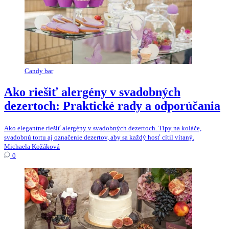
Candy bar
Ako riešiť alergény v svadobných
dezertoch: Praktické rady a odporúčania
Ako elegantne riešiť alergény v svadobných dezertoch. Tipy na koláče,
svadobnú tortu aj označenie dezertov, aby sa každý hosť cítil vítaný.
Michaela Kožáková
0