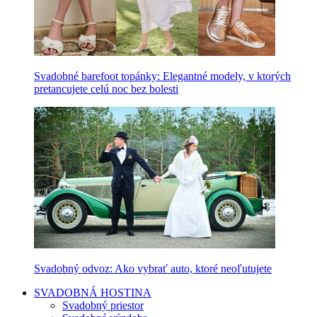
Svadobné barefoot topánky: Elegantné modely, v ktorých
pretancujete celú noc bez bolesti
Svadobný odvoz: Ako vybrať auto, ktoré neoľutujete
SVADOBNÁ HOSTINA
Svadobný priestor