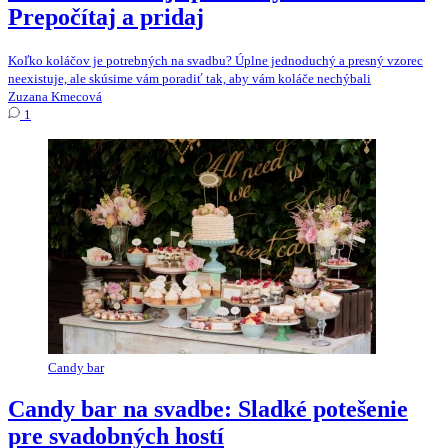
Prepočítaj a pridaj
Koľko koláčov je potrebných na svadbu? Úplne jednoduchý a presný vzorec
neexistuje, ale skúsime vám poradiť tak, aby vám koláče nechýbali
Zuzana Kmecová
1
Candy bar
Candy bar na svadbe: Sladké potešenie
pre svadobných hostí