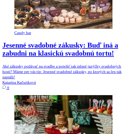
Candy bar
Jesenné svadobné zákusky: Buď iná a
zabudni na klasickú svadobnú tortu!
Aké zákusky podávať na svadbe a potešiť tak mlsné jazýčky svadobných
hostí? Máme pre vás tip: Jesenné svadobné zákusky, po ktorých sa len tak
zapráši!
Katarína Kačuriková
0