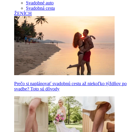
Svadobné auto
Svadobná cesta
ŽENÍCH
Prečo si naplánovať svadobnú cestu až niekoľko týždňov po
svadbe? Toto sú dôvody