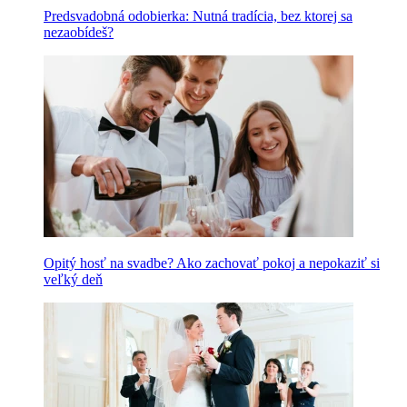
Predsvadobná odobierka: Nutná tradícia, bez ktorej sa
nezaobídeš?
Opitý hosť na svadbe? Ako zachovať pokoj a nepokaziť si
veľký deň