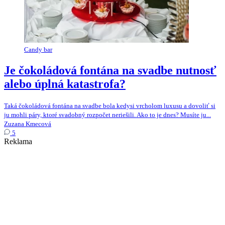
Candy bar
Je čokoládová fontána na svadbe nutnosť
alebo úplná katastrofa?
Taká čokoládová fontána na svadbe bola kedysi vrcholom luxusu a dovoliť si
ju mohli páry, ktoré svadobný rozpočet neriešili. Ako to je dnes? Musíte ju...
Zuzana Kmecová
5
Reklama