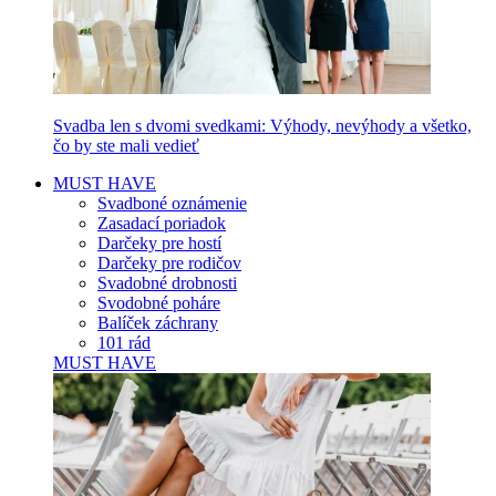
Svadba len s dvomi svedkami: Výhody, nevýhody a všetko,
čo by ste mali vedieť
MUST HAVE
Svadboné oznámenie
Zasadací poriadok
Darčeky pre hostí
Darčeky pre rodičov
Svadobné drobnosti
Svodobné poháre
Balíček záchrany
101 rád
MUST HAVE