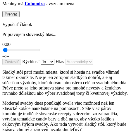
Meniny má
Ľubomíra
- význam mena
Prehrať
Vypočuť článok
Pripravujem slovenský hlas...
0:00
--:--
Rýchlosť
Hlas
Zastaviť
Sladký stôl patrí medzi miesta, ktoré si hostia na svadbe všimnú
takmer okamžite. Nie je len zdrojom sladkých dobrôt, ale aj
súčasťou výzdoby, ktorá dotvára atmosféru celého svadobného dňa.
Práve preto sa jeho príprava stáva pre mnohé nevesty a ženíchov
rovnako dôležitou ako výber svadobnej torty či kvetinovej výzdoby.
Moderné svadby dnes ponúkajú oveľa viac možností než len
klasické koláče naukladané na podnosoch. Stále viac párov
kombinuje tradičné slovenské recepty s dezertmi zo zahraničia,
vytvára tematické candy bary a dbá na to, aby všetko ladilo s
celkovým štýlom svadby. Ako teda vytvoriť sladký stôl, ktorý bude
krásny, chutný a zároveň nezabudnuteľný?