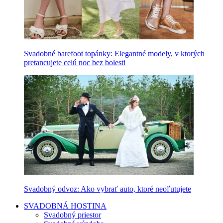
Svadobné barefoot topánky: Elegantné modely, v ktorých
pretancujete celú noc bez bolesti
Svadobný odvoz: Ako vybrať auto, ktoré neoľutujete
SVADOBNÁ HOSTINA
Svadobný priestor