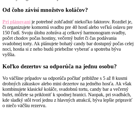
Od čoho závisí množstvo koláčov?
Pri plánovaní
je potrebné zohľadniť niekoľko faktorov. Rozdiel je,
či organizujete komornú svadbu pre 40 hostí alebo veľkú oslavu pre
150 ľudí. Svoju úlohu zohráva aj celkový harmonogram svadby,
počet chodov počas hostiny, večerný bufet či čas podávania
svadobnej torty. Ak plánujete bohatý candy bar dostupný počas celej
noci, hostia si z neho budú priebežne vyberať a spotreba býva
vyššia.
Koľko dezertov sa odporúča na jednu osobu?
Vo väčšine prípadov sa odporúča počítať približne s 5 až 8 kusmi
drobných zákuskov alebo mini dezertov na jedného hosťa. Ak však
kombinujete klasické koláče, svadobnú tortu, candy bar a večerný
bufet, môžete sa prikloniť k spodnej hranici. Naopak, pri svadbách,
kde sladký stôl tvorí jednu z hlavných atrakcií, býva lepšie pripraviť
o niečo väčšiu rezervu.