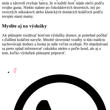
stola a zároveň zvyšuje šancu, že si každý hosť nájde niečo podľa
svojho gusta. Niekto siahne po čokoládových dezertoch, iný po
ovocných zákuskoch alebo klasických domácich koláčoch podľa
receptu starej mamy.
Myslite aj na výslužky
Ak plánujete rozdávať hosťom výslužky domov, je potrebné počítať
s ďalšími koláčmi navyše. Mnohé slovenské svadby si túto tradíciu
zachovávajú dodnes a hostia ju stále veľmi oceňujú. Pri objednávaní
sa preto oplatí informovať cukrárku nielen o počte hostí, ale aj o
tom, koľko výslužiek plánujete pripraviť.