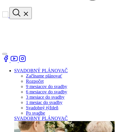
SVADOBNÝ PLÁNOVAČ
Začíname plánovať
Rozpočet
9 mesiacov do svadby
6 mesiacov do svadby
3 mesiace do svadby
1 mesiac do svadby
Svadobný týždeň
Po svadbe
SVADOBNÝ PLÁNOVAČ