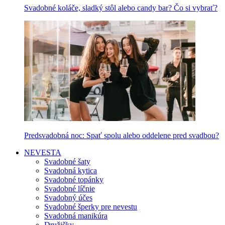
Svadobné koláče, sladký stôl alebo candy bar? Čo si vybrať?
Predsvadobná noc: Spať spolu alebo oddelene pred svadbou?
NEVESTA
Svadobné šaty
Svadobná kytica
Svadobné topánky
Svadobné líčnie
Svadobný účes
Svadobné šperky pre nevestu
Svadobná manikúra
Družičky