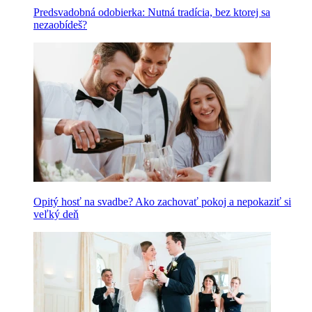
Predsvadobná odobierka: Nutná tradícia, bez ktorej sa
nezaobídeš?
Opitý hosť na svadbe? Ako zachovať pokoj a nepokaziť si
veľký deň