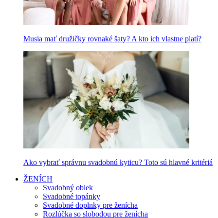
Musia mať družičky rovnaké šaty? A kto ich vlastne platí?
Ako vybrať správnu svadobnú kyticu? Toto sú hlavné kritériá
ŽENÍCH
Svadobný oblek
Svadobné topánky
Svadobné doplnky pre ženícha
Rozlúčka so slobodou pre ženícha