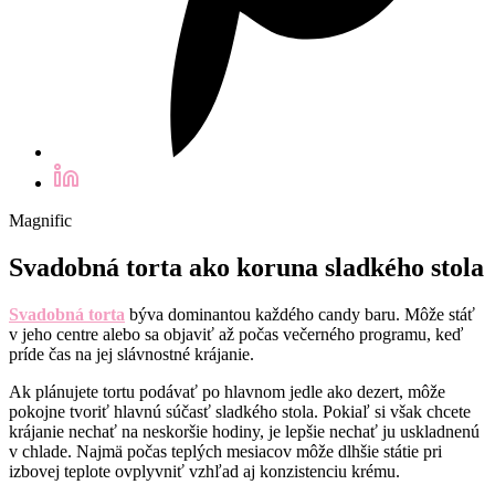
Magnific
Svadobná torta ako koruna sladkého stola
Svadobná torta
býva dominantou každého candy baru. Môže stáť
v jeho centre alebo sa objaviť až počas večerného programu, keď
príde čas na jej slávnostné krájanie.
Ak plánujete tortu podávať po hlavnom jedle ako dezert, môže
pokojne tvoriť hlavnú súčasť sladkého stola. Pokiaľ si však chcete
krájanie nechať na neskoršie hodiny, je lepšie nechať ju uskladnenú
v chlade. Najmä počas teplých mesiacov môže dlhšie státie pri
izbovej teplote ovplyvniť vzhľad aj konzistenciu krému.