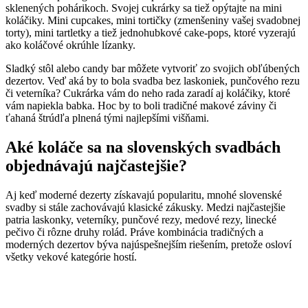
sklenených pohárikoch. Svojej cukrárky sa tiež opýtajte na mini
koláčiky. Mini cupcakes, mini tortičky (zmenšeniny vašej svadobnej
torty), mini tartletky a tiež jednohubkové cake-pops, ktoré vyzerajú
ako koláčové okrúhle lízanky.
Sladký stôl alebo candy bar môžete vytvoriť zo svojich obľúbených
dezertov. Veď aká by to bola svadba bez laskoniek, punčového rezu
či veterníka? Cukrárka vám do neho rada zaradí aj koláčiky, ktoré
vám napiekla babka. Hoc by to boli tradičné makové záviny či
ťahaná štrúdľa plnená tými najlepšími višňami.
Aké koláče sa na slovenských svadbách
objednávajú najčastejšie?
Aj keď moderné dezerty získavajú popularitu, mnohé slovenské
svadby si stále zachovávajú klasické zákusky. Medzi najčastejšie
patria laskonky, veterníky, punčové rezy, medové rezy, linecké
pečivo či rôzne druhy rolád. Práve kombinácia tradičných a
moderných dezertov býva najúspešnejším riešením, pretože osloví
všetky vekové kategórie hostí.