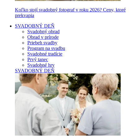
Koľko stojí svadobný fotograf v roku 2026? Ceny, ktoré
prekvapia
SVADOBNÝ DEŇ
Svadobný obrad
Obrad v prírode
Priebeh svadby
Program na svadbu
Svadobné tradície
Prvý tanec
Svadobné hry
SVADOBNÝ DEŇ