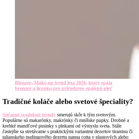
Blonzer: Make-up trend leta 2026, ktorý spája
bronzer a lícenku pre prirodzene opálenú pleť
Tradičné koláče alebo svetové špeciality?
Súčasné svadobné trendy
smerujú skôr k tým svetovým.
Populárne sú makarónky, makrónky či mníšske pupky. Drobné a
krehké mandľové pusinky s plnkami od výmyslu sveta. Stále
častejšie sa stretávame s praktickými variantmi dezertov tiramisu či
talianskeho pudingového dezertu panna cotta v plastových alebo