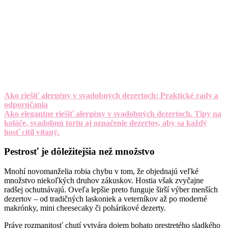
Ako riešiť alergény v svadobných dezertoch: Praktické rady a
odporúčania
Ako elegantne riešiť alergény v svadobných dezertoch. Tipy na
koláče, svadobnú tortu aj označenie dezertov, aby sa každý
hosť cítil vítaný.
Pestrosť je dôležitejšia než množstvo
Mnohí novomanželia robia chybu v tom, že objednajú veľké
množstvo niekoľkých druhov zákuskov. Hostia však zvyčajne
radšej ochutnávajú. Oveľa lepšie preto funguje širší výber menších
dezertov – od tradičných laskoniek a veterníkov až po moderné
makrónky, mini cheesecaky či pohárikové dezerty.
Práve rozmanitosť chutí vytvára dojem bohato prestretého sladkého