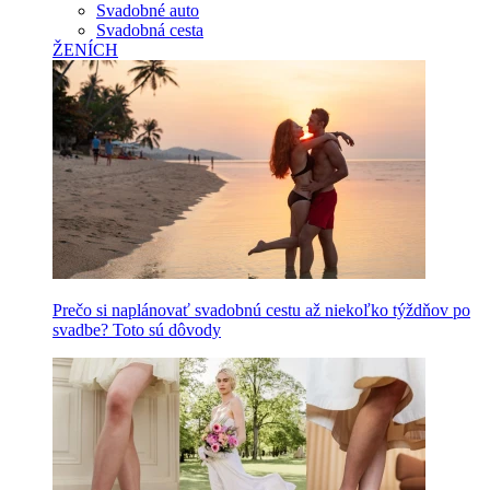
Svadobné auto
Svadobná cesta
ŽENÍCH
Prečo si naplánovať svadobnú cestu až niekoľko týždňov po
svadbe? Toto sú dôvody