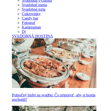
Svadobná výzdoba
Svadobné menu
Svadobná torta
Cukrovinky
Candy bar
Fotograf
Kameraman
Dj
SVADOBNÁ HOSTINA
Polnočný bufet na svadbu: Čo pripraviť, aby si hostia
pochutili?