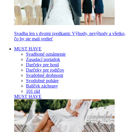
Svadba len s dvomi svedkami: Výhody, nevýhody a všetko,
čo by ste mali vedieť
MUST HAVE
Svadboné oznámenie
Zasadací poriadok
Darčeky pre hostí
Darčeky pre rodičov
Svadobné drobnosti
Svodobné poháre
Balíček záchrany
101 rád
MUST HAVE