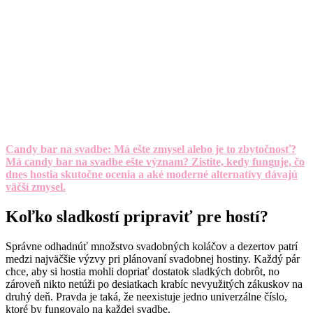
Candy bar na svadbe: Má ešte zmysel alebo je to zbytočnosť?
Má candy bar na svadbe ešte význam? Zistite, kedy funguje, čo
dnes hostia skutočne ocenia a aké moderné alternatívy dávajú
väčší zmysel.
Koľko sladkostí pripraviť pre hostí?
Správne odhadnúť množstvo svadobných koláčov a dezertov patrí
medzi najväčšie výzvy pri plánovaní svadobnej hostiny. Každý pár
chce, aby si hostia mohli dopriať dostatok sladkých dobrôt, no
zároveň nikto netúži po desiatkach krabíc nevyužitých zákuskov na
druhý deň. Pravda je taká, že neexistuje jedno univerzálne číslo,
ktoré by fungovalo na každej svadbe.