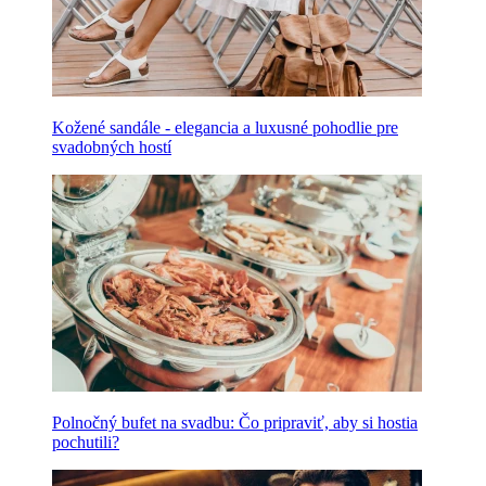
Kožené sandále - elegancia a luxusné pohodlie pre
svadobných hostí
Polnočný bufet na svadbu: Čo pripraviť, aby si hostia
pochutili?