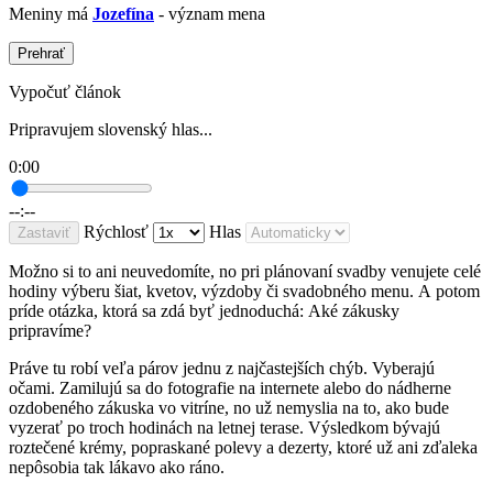
Meniny má
Jozefína
- význam mena
Prehrať
Vypočuť článok
Pripravujem slovenský hlas...
0:00
--:--
Rýchlosť
Hlas
Zastaviť
Možno si to ani neuvedomíte, no pri plánovaní svadby venujete celé
hodiny výberu šiat, kvetov, výzdoby či svadobného menu. A potom
príde otázka, ktorá sa zdá byť jednoduchá: Aké zákusky
pripravíme?
Práve tu robí veľa párov jednu z najčastejších chýb. Vyberajú
očami. Zamilujú sa do fotografie na internete alebo do nádherne
ozdobeného zákuska vo vitríne, no už nemyslia na to, ako bude
vyzerať po troch hodinách na letnej terase. Výsledkom bývajú
roztečené krémy, popraskané polevy a dezerty, ktoré už ani zďaleka
nepôsobia tak lákavo ako ráno.