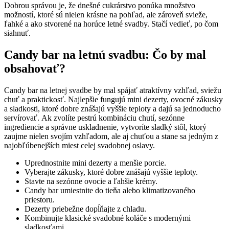
Dobrou správou je, že dnešné cukrárstvo ponúka množstvo
možností, ktoré sú nielen krásne na pohľad, ale zároveň svieže,
ľahké a ako stvorené na horúce letné svadby. Stačí vedieť, po čom
siahnuť.
Candy bar na letnú svadbu: Čo by mal
obsahovať?
Candy bar na letnej svadbe by mal spájať atraktívny vzhľad, sviežu
chuť a praktickosť. Najlepšie fungujú mini dezerty, ovocné zákusky
a sladkosti, ktoré dobre znášajú vyššie teploty a dajú sa jednoducho
servírovať. Ak zvolíte pestrú kombináciu chutí, sezónne
ingrediencie a správne uskladnenie, vytvoríte sladký stôl, ktorý
zaujme nielen svojím vzhľadom, ale aj chuťou a stane sa jedným z
najobľúbenejších miest celej svadobnej oslavy.
Uprednostnite mini dezerty a menšie porcie.
Vyberajte zákusky, ktoré dobre znášajú vyššie teploty.
Stavte na sezónne ovocie a ľahšie krémy.
Candy bar umiestnite do tieňa alebo klimatizovaného
priestoru.
Dezerty priebežne dopĺňajte z chladu.
Kombinujte klasické svadobné koláče s modernými
sladkosťami.