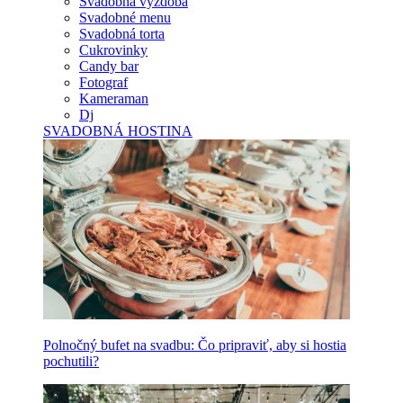
Svadobná výzdoba
Svadobné menu
Svadobná torta
Cukrovinky
Candy bar
Fotograf
Kameraman
Dj
SVADOBNÁ HOSTINA
Polnočný bufet na svadbu: Čo pripraviť, aby si hostia
pochutili?