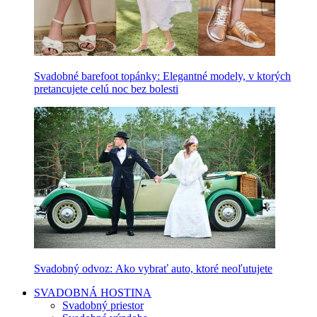
Svadobné barefoot topánky: Elegantné modely, v ktorých
pretancujete celú noc bez bolesti
Svadobný odvoz: Ako vybrať auto, ktoré neoľutujete
SVADOBNÁ HOSTINA
Svadobný priestor