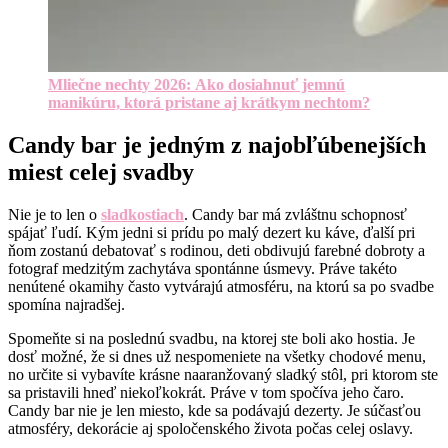
Mliečne nechty 2026: Ako dosiahnuť jemnú
manikúru, ktorá pristane aj krátkym nechtom?
Candy bar je jedným z najobľúbenejších
miest celej svadby
Nie je to len o
sladkostiach
. Candy bar má zvláštnu schopnosť
spájať ľudí. Kým jedni si prídu po malý dezert ku káve, ďalší pri
ňom zostanú debatovať s rodinou, deti obdivujú farebné dobroty a
fotograf medzitým zachytáva spontánne úsmevy. Práve takéto
nenútené okamihy často vytvárajú atmosféru, na ktorú sa po svadbe
spomína najradšej.
Spomeňte si na poslednú svadbu, na ktorej ste boli ako hostia. Je
dosť možné, že si dnes už nespomeniete na všetky chodové menu,
no určite si vybavíte krásne naaranžovaný sladký stôl, pri ktorom ste
sa pristavili hneď niekoľkokrát. Práve v tom spočíva jeho čaro.
Candy bar nie je len miesto, kde sa podávajú dezerty. Je súčasťou
atmosféry, dekorácie aj spoločenského života počas celej oslavy.