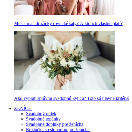
Musia mať družičky rovnaké šaty? A kto ich vlastne platí?
Ako vybrať správnu svadobnú kyticu? Toto sú hlavné kritériá
ŽENÍCH
Svadobný oblek
Svadobné topánky
Svadobné doplnky pre ženícha
Rozlúčka so slobodou pre ženícha