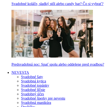
Svadobné koláče, sladký stôl alebo candy bar? Čo si vybrať?
Predsvadobná noc: Spať spolu alebo oddelene pred svadbou?
NEVESTA
Svadobné šaty
Svadobná kytica
Svadobné topánky
Svadobné líčnie
Svadobný účes
Svadobné šperky pre nevestu
Svadobná manikúra
Družičky