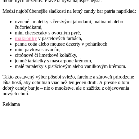
moderných dezertov. Práve tá býva najúspešnejšia.
Medzi najobľúbenejšie sladkosti na letný candy bar patria napríklad:
ovocné tartaletky s čerstvými jahodami, malinami alebo
čučoriedkami,
mini cheesecaky s ovocným pyré,
makrónky
v pastelových farbách,
panna cotta alebo mousse dezerty v pohárikoch,
mini pavlova s ovocím,
citrónové či limetkové koláčiky,
jemné tartaletky s mascarpone krémom,
malé tartaletky s pistáciovým alebo vanilkovým krémom.
Takto zostavený výber pôsobí sviežo, farebne a zároveň prirodzene
láka hostí, aby ochutnali viac než len jeden druh. A presne o tom
dobrý candy bar je – nie o množstve, ale o zážitku z objavovania
nových chutí.
Reklama