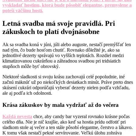
vyskladať hostinu, ktorá bude pôsobiť elegantne, premyslene a
poteší väčšinu hostí.
Letná svadba má svoje pravidlá. Pri
zákuskoch to platí dvojnásobne
Ak sa svadba koná v júni, júli alebo auguste, nestačí premýšľať len
nad tým, čo bude hosťom chutiť. Rovnako dôležité je, ako sa
jednotlivé dezerty správajú vo vyšších teplotách. Rozdiel medzi
klimatizovanou cukrárňou a záhradnou svadbou pri tridsiatich
stupňoch môže byť obrovský.
Niektoré sladkosti si svoju krásu zachovajú celé popoludnie, iné
začnú mäknúť už po niekoľkých desiatkach minút. Práve preto dnes
skúsení cukrári odporúčajú vyberať dezerty nielen podľa vzhľadu,
ale aj podľa ich odolnosti.
Krása zákuskov by mala vydržať až do večera
Každá nevesta
chce, aby candy bar vyzeral rovnako krásne počas
celého dňa. Nie je nič krajšie, ako keď sa hostia prídu odfotiť pri
sladkom stole aj večer a ten stále pôsobí elegantne, čerstvo a lákavo.
K tomu však nestačí pekné servírovanie. Veľkú úlohu zohráva