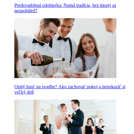
Predsvadobná odobierka: Nutná tradícia, bez ktorej sa
nezaobídeš?
Opitý hosť na svadbe? Ako zachovať pokoj a nepokaziť si
veľký deň