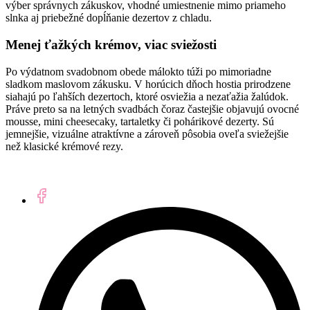
výber správnych zákuskov, vhodné umiestnenie mimo priameho
slnka aj priebežné dopĺňanie dezertov z chladu.
Menej ťažkých krémov, viac sviežosti
Po výdatnom svadobnom obede málokto túži po mimoriadne
sladkom maslovom zákusku. V horúcich dňoch hostia prirodzene
siahajú po ľahších dezertoch, ktoré osviežia a nezaťažia žalúdok.
Práve preto sa na letných svadbách čoraz častejšie objavujú ovocné
mousse, mini cheesecaky, tartaletky či pohárikové dezerty. Sú
jemnejšie, vizuálne atraktívne a zároveň pôsobia oveľa sviežejšie
než klasické krémové rezy.