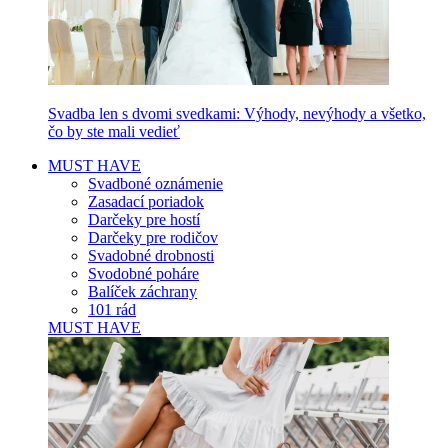
Svadba len s dvomi svedkami: Výhody, nevýhody a všetko,
čo by ste mali vedieť
MUST HAVE
Svadboné oznámenie
Zasadací poriadok
Darčeky pre hostí
Darčeky pre rodičov
Svadobné drobnosti
Svodobné poháre
Balíček záchrany
101 rád
MUST HAVE