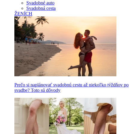
Svadobné auto
Svadobná cesta
ŽENÍCH
Prečo si naplánovať svadobnú cestu až niekoľko týždňov po
svadbe? Toto sú dôvody