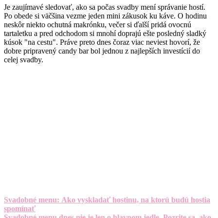
Je zaujímavé sledovať, ako sa počas svadby mení správanie hostí.
Po obede si väčšina vezme jeden mini zákusok ku káve. O hodinu
neskôr niekto ochutná makrónku, večer si ďalší pridá ovocnú
tartaletku a pred odchodom si mnohí doprajú ešte posledný sladký
kúsok "na cestu". Práve preto dnes čoraz viac neviest hovorí, že
dobre pripravený candy bar bol jednou z najlepších investícií do
celej svadby.
Svadobné menu: Ako vyskladať hostinu, na ktorú budú hostia
spomínať
Svadobné menu dnes nie je len o hlavnom jedle. Pozrite sa, ako