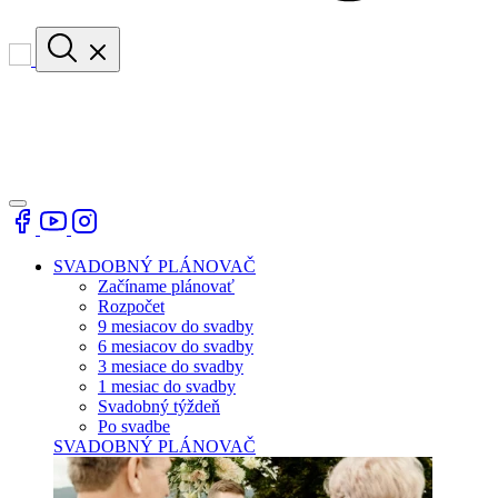
SVADOBNÝ PLÁNOVAČ
Začíname plánovať
Rozpočet
9 mesiacov do svadby
6 mesiacov do svadby
3 mesiace do svadby
1 mesiac do svadby
Svadobný týždeň
Po svadbe
SVADOBNÝ PLÁNOVAČ