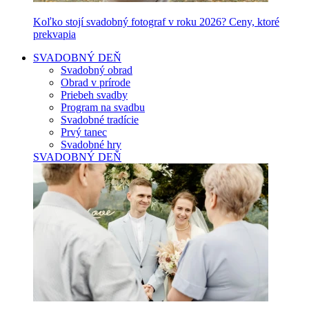
Koľko stojí svadobný fotograf v roku 2026? Ceny, ktoré
prekvapia
SVADOBNÝ DEŇ
Svadobný obrad
Obrad v prírode
Priebeh svadby
Program na svadbu
Svadobné tradície
Prvý tanec
Svadobné hry
SVADOBNÝ DEŇ