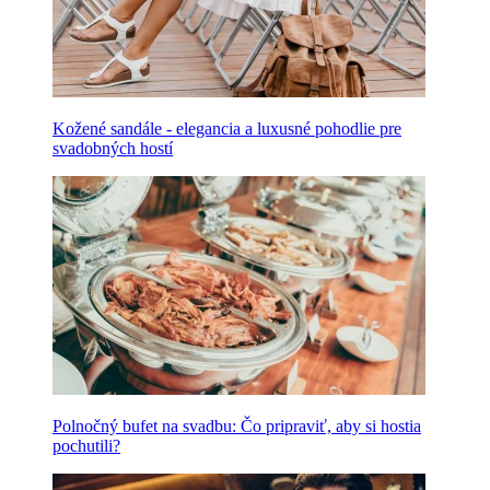
Kožené sandále - elegancia a luxusné pohodlie pre
svadobných hostí
Polnočný bufet na svadbu: Čo pripraviť, aby si hostia
pochutili?