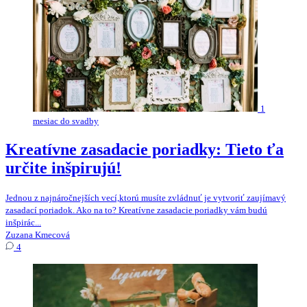
1
mesiac do svadby
Kreatívne zasadacie poriadky: Tieto ťa
určite inšpirujú!
Jednou z najnáročnejších vecí,ktorú musíte zvládnuť je vytvoriť zaujímavý
zasadací poriadok. Ako na to? Kreatívne zasadacie poriadky vám budú
inšpirác...
Zuzana Kmecová
4