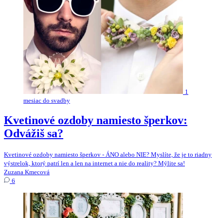
1
mesiac do svadby
Kvetinové ozdoby namiesto šperkov:
Odvážiš sa?
Kvetinové ozdoby namiesto šperkov - ÁNO alebo NIE? Myslíte, že je to riadny
výstrelok, ktorý patrí len a len na internet a nie do reality? Mýlite sa!
Zuzana Kmecová
6