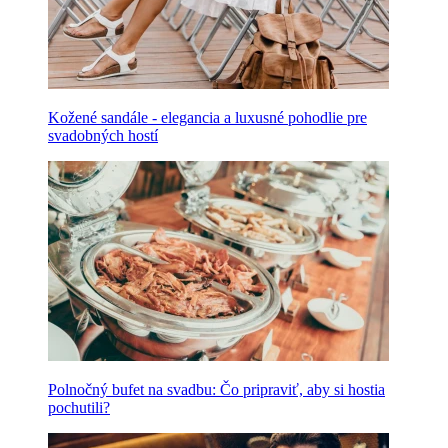
Kožené sandále - elegancia a luxusné pohodlie pre
svadobných hostí
Polnočný bufet na svadbu: Čo pripraviť, aby si hostia
pochutili?