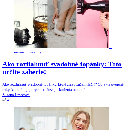
1
mesiac do svadby
Ako roztiahnuť svadobné topánky: Toto
určite zaberie!
Ako roztiahnuť svadobné topánky, ktoré zrazu začali tlačiť? Objavte overené
triky, ktoré fungujú rýchlo a bez poškodenia materiálu.
Zuzana Kmecová
4