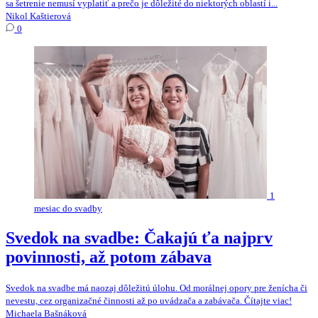
sa šetrenie nemusí vyplatiť a prečo je dôležité do niektorých oblastí i...
Nikol Kaštierová
0
1
mesiac do svadby
Svedok na svadbe: Čakajú ťa najprv
povinnosti, až potom zábava
Svedok na svadbe má naozaj dôležitú úlohu. Od morálnej opory pre ženícha či
nevestu, cez organizačné činnosti až po uvádzača a zabávača. Čítajte viac!
Michaela Bašnáková