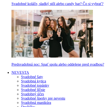
Svadobné koláče, sladký stôl alebo candy bar? Čo si vybrať?
Predsvadobná noc: Spať spolu alebo oddelene pred svadbou?
NEVESTA
Svadobné šaty
Svadobná kytica
Svadobné topánky
Svadobné líčnie
Svadobný účes
Svadobné šperky pre nevestu
Svadobná manikúra
Družičky