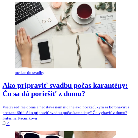
1
mesiac do svadby
Ako pripraviť svadbu počas karantény:
Čo sa dá poriešiť z domu?
Všetci sedíme doma a neostáva nám nič iné ako počkať, kým sa koronavírus
prestane šíriť. Ako pripraviť svadbu počas karantény? Čo vybaviť z domu?
Katarína Kačuriková
0