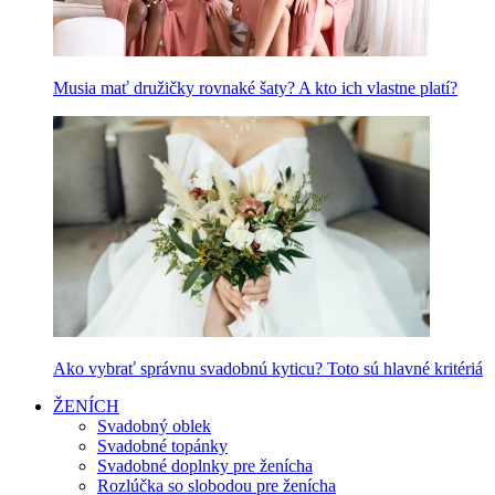
Musia mať družičky rovnaké šaty? A kto ich vlastne platí?
Ako vybrať správnu svadobnú kyticu? Toto sú hlavné kritériá
ŽENÍCH
Svadobný oblek
Svadobné topánky
Svadobné doplnky pre ženícha
Rozlúčka so slobodou pre ženícha