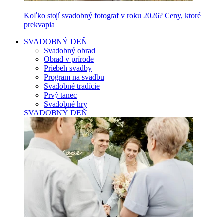
Koľko stojí svadobný fotograf v roku 2026? Ceny, ktoré
prekvapia
SVADOBNÝ DEŇ
Svadobný obrad
Obrad v prírode
Priebeh svadby
Program na svadbu
Svadobné tradície
Prvý tanec
Svadobné hry
SVADOBNÝ DEŇ