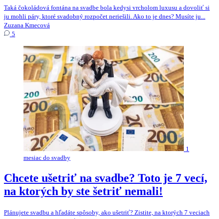
Taká čokoládová fontána na svadbe bola kedysi vrcholom luxusu a dovoliť si
ju mohli páry, ktoré svadobný rozpočet neriešili. Ako to je dnes? Musíte ju...
Zuzana Kmecová
5
1
mesiac do svadby
Chcete ušetriť na svadbe? Toto je 7 vecí,
na ktorých by ste šetriť nemali!
Plánujete svadbu a hľadáte spôsoby, ako ušetriť? Zistite, na ktorých 7 veciach