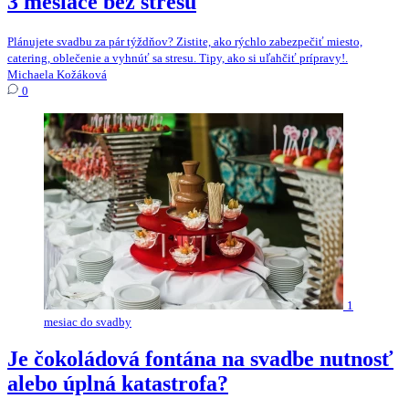
3 mesiace bez stresu
Plánujete svadbu za pár týždňov? Zistite, ako rýchlo zabezpečiť miesto,
catering, oblečenie a vyhnúť sa stresu. Tipy, ako si uľahčiť prípravy!.
Michaela Kožáková
0
1
mesiac do svadby
Je čokoládová fontána na svadbe nutnosť
alebo úplná katastrofa?