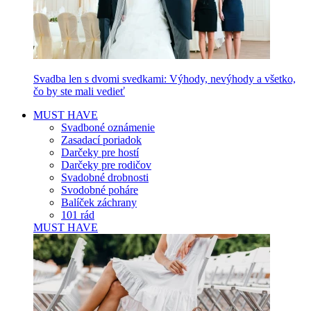
Svadba len s dvomi svedkami: Výhody, nevýhody a všetko,
čo by ste mali vedieť
MUST HAVE
Svadboné oznámenie
Zasadací poriadok
Darčeky pre hostí
Darčeky pre rodičov
Svadobné drobnosti
Svodobné poháre
Balíček záchrany
101 rád
MUST HAVE