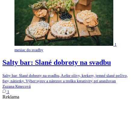
1
mesiac do svadby
Salty bar: Slané dobroty na svadbu
Salty bar: Slané dobroty na svadbu, A ešte olivy, krekery, jemné slané pečivo,
figy, nátierky. Výber syrov a nárezov a trošku kreativity pri aranžovan
Zuzana Kmecová
1
Reklama