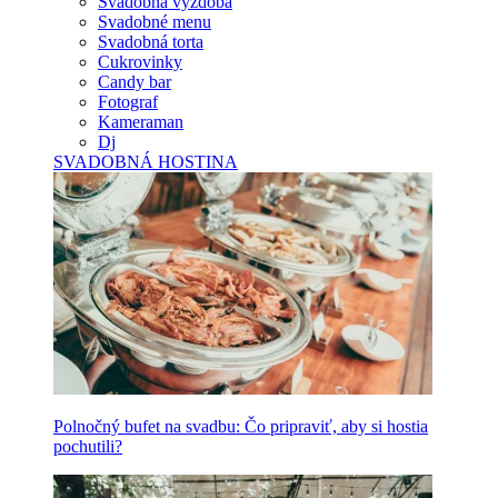
Svadobná výzdoba
Svadobné menu
Svadobná torta
Cukrovinky
Candy bar
Fotograf
Kameraman
Dj
SVADOBNÁ HOSTINA
Polnočný bufet na svadbu: Čo pripraviť, aby si hostia
pochutili?