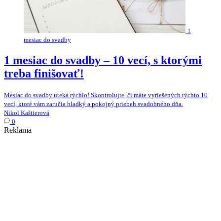
1
mesiac do svadby
1 mesiac do svadby – 10 vecí, s ktorými
treba finišovať!
Mesiac do svadby uteká rýchlo! Skontrolujte, či máte vyriešených týchto 10
vecí, ktoré vám zaručia hladký a pokojný priebeh svadobného dňa.
Nikol Kaštierová
0
Reklama