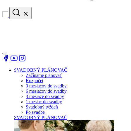
SVADOBNÝ PLÁNOVAČ
Začíname plánovať
Rozpočet
9 mesiacov do svadby
6 mesiacov do svadby
3 mesiace do svadby
1 mesiac do svadby
Svadobný týždeň
Po svadbe
SVADOBNÝ PLÁNOVAČ