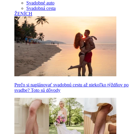
Svadobné auto
Svadobná cesta
ŽENÍCH
Prečo si naplánovať svadobnú cestu až niekoľko týždňov po
svadbe? Toto sú dôvody