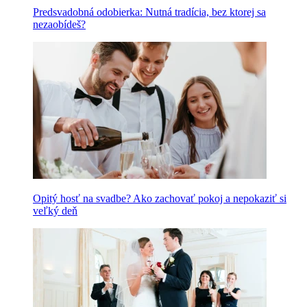
Predsvadobná odobierka: Nutná tradícia, bez ktorej sa
nezaobídeš?
Opitý hosť na svadbe? Ako zachovať pokoj a nepokaziť si
veľký deň