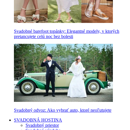
Svadobné barefoot topánky: Elegantné modely, v ktorých
pretancujete celú noc bez bolesti
Svadobný odvoz: Ako vybrať auto, ktoré neoľutujete
SVADOBNÁ HOSTINA
Svadobný priestor