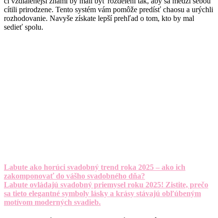
či vzdialenejší známi by mali byť rozdelení tak, aby sa medzi sebou
cítili prirodzene. Tento systém vám pomôže predísť chaosu a urýchli
rozhodovanie. Navyše získate lepší prehľad o tom, kto by mal
sedieť spolu.
Labute ako horúci svadobný trend roka 2025 – ako ich
zakomponovať do vášho svadobného dňa?
Labute ovládajú svadobný priemysel roku 2025! Zistite, prečo
sa tieto elegantné symboly lásky a krásy stávajú obľúbeným
motívom moderných svadieb.