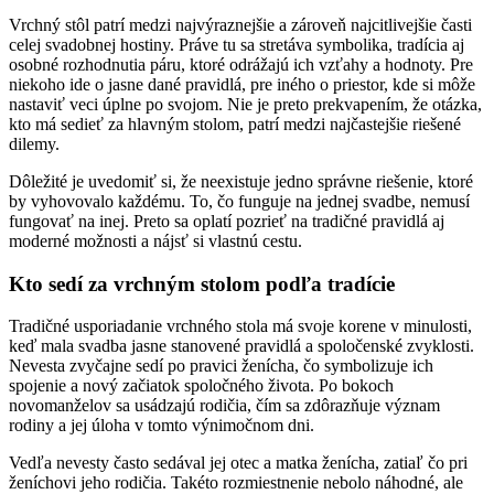
Vrchný stôl patrí medzi najvýraznejšie a zároveň najcitlivejšie časti
celej svadobnej hostiny. Práve tu sa stretáva symbolika, tradícia aj
osobné rozhodnutia páru, ktoré odrážajú ich vzťahy a hodnoty. Pre
niekoho ide o jasne dané pravidlá, pre iného o priestor, kde si môže
nastaviť veci úplne po svojom. Nie je preto prekvapením, že otázka,
kto má sedieť za hlavným stolom, patrí medzi najčastejšie riešené
dilemy.
Dôležité je uvedomiť si, že neexistuje jedno správne riešenie, ktoré
by vyhovovalo každému. To, čo funguje na jednej svadbe, nemusí
fungovať na inej. Preto sa oplatí pozrieť na tradičné pravidlá aj
moderné možnosti a nájsť si vlastnú cestu.
Kto sedí za vrchným stolom podľa tradície
Tradičné usporiadanie vrchného stola má svoje korene v minulosti,
keď mala svadba jasne stanovené pravidlá a spoločenské zvyklosti.
Nevesta zvyčajne sedí po pravici ženícha, čo symbolizuje ich
spojenie a nový začiatok spoločného života. Po bokoch
novomanželov sa usádzajú rodičia, čím sa zdôrazňuje význam
rodiny a jej úloha v tomto výnimočnom dni.
Vedľa nevesty často sedával jej otec a matka ženícha, zatiaľ čo pri
ženíchovi jeho rodičia. Takéto rozmiestnenie nebolo náhodné, ale