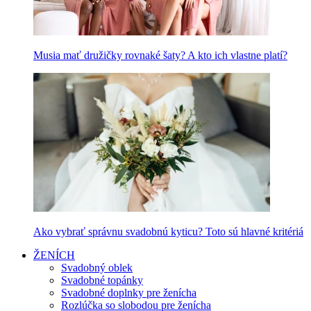
Musia mať družičky rovnaké šaty? A kto ich vlastne platí?
Ako vybrať správnu svadobnú kyticu? Toto sú hlavné kritériá
ŽENÍCH
Svadobný oblek
Svadobné topánky
Svadobné doplnky pre ženícha
Rozlúčka so slobodou pre ženícha