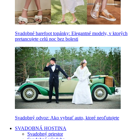
Svadobné barefoot topánky: Elegantné modely, v ktorých
pretancujete celú noc bez bolesti
Svadobný odvoz: Ako vybrať auto, ktoré neoľutujete
SVADOBNÁ HOSTINA
Svadobný priestor