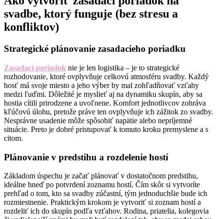
Ako vytvoriť zasadací poriadok na
svadbe, ktorý funguje (bez stresu a
konfliktov)
Strategické plánovanie zasadacieho poriadku
Zasadací poriadok
nie je len logistika – je to strategické
rozhodovanie, ktoré ovplyvňuje celkovú atmosféru svadby. Každý
hosť má svoje miesto a jeho výber by mal zohľadňovať vzťahy
medzi ľuďmi. Dôležité je myslieť aj na dynamiku skupín, aby sa
hostia cítili prirodzene a uvoľnene. Komfort jednotlivcov zohráva
kľúčovú úlohu, pretože práve ten ovplyvňuje ich zážitok zo svadby.
Nesprávne usadenie môže spôsobiť napätie alebo nepríjemné
situácie. Preto je dobré pristupovať k tomuto kroku premyslene a s
citom.
Plánovanie v predstihu a rozdelenie hostí
Základom úspechu je začať plánovať v dostatočnom predstihu,
ideálne hneď po potvrdení zoznamu hostí. Čím skôr si vytvoríte
prehľad o tom, kto sa svadby zúčastní, tým jednoduchšie bude ich
rozmiestnenie. Praktickým krokom je vytvoriť si zoznam hostí a
rozdeliť ich do skupín podľa vzťahov. Rodina, priatelia, kolegovia