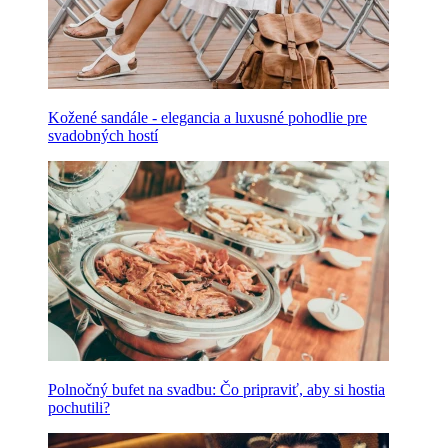
Kožené sandále - elegancia a luxusné pohodlie pre
svadobných hostí
Polnočný bufet na svadbu: Čo pripraviť, aby si hostia
pochutili?