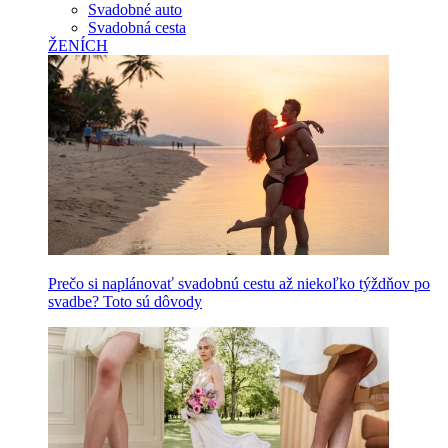
Svadobné auto
Svadobná cesta
ŽENÍCH
Prečo si naplánovať svadobnú cestu až niekoľko týždňov po
svadbe? Toto sú dôvody