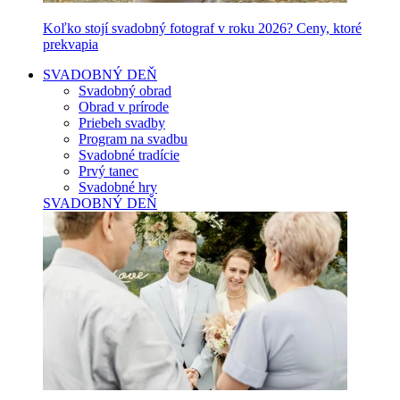
Koľko stojí svadobný fotograf v roku 2026? Ceny, ktoré
prekvapia
SVADOBNÝ DEŇ
Svadobný obrad
Obrad v prírode
Priebeh svadby
Program na svadbu
Svadobné tradície
Prvý tanec
Svadobné hry
SVADOBNÝ DEŇ