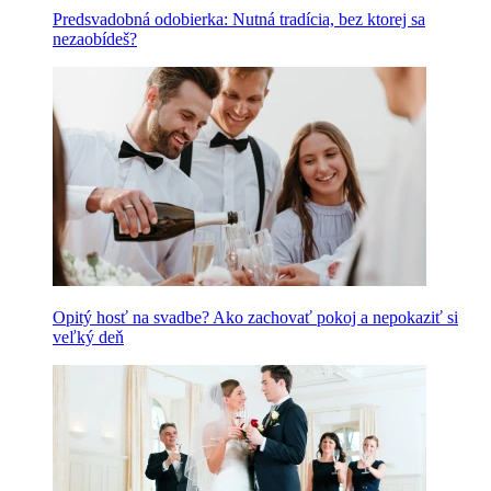
Predsvadobná odobierka: Nutná tradícia, bez ktorej sa
nezaobídeš?
Opitý hosť na svadbe? Ako zachovať pokoj a nepokaziť si
veľký deň