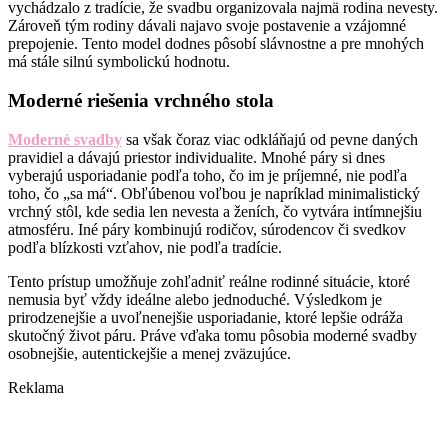
vychádzalo z tradície, že svadbu organizovala najmä rodina nevesty.
Zároveň tým rodiny dávali najavo svoje postavenie a vzájomné
prepojenie. Tento model dodnes pôsobí slávnostne a pre mnohých
má stále silnú symbolickú hodnotu.
Moderné riešenia vrchného stola
Moderné svadby
sa však čoraz viac odkláňajú od pevne daných
pravidiel a dávajú priestor individualite. Mnohé páry si dnes
vyberajú usporiadanie podľa toho, čo im je príjemné, nie podľa
toho, čo „sa má“. Obľúbenou voľbou je napríklad minimalistický
vrchný stôl, kde sedia len nevesta a ženích, čo vytvára intímnejšiu
atmosféru. Iné páry kombinujú rodičov, súrodencov či svedkov
podľa blízkosti vzťahov, nie podľa tradície.
Tento prístup umožňuje zohľadniť reálne rodinné situácie, ktoré
nemusia byť vždy ideálne alebo jednoduché. Výsledkom je
prirodzenejšie a uvoľnenejšie usporiadanie, ktoré lepšie odráža
skutočný život páru. Práve vďaka tomu pôsobia moderné svadby
osobnejšie, autentickejšie a menej zväzujúce.
Reklama