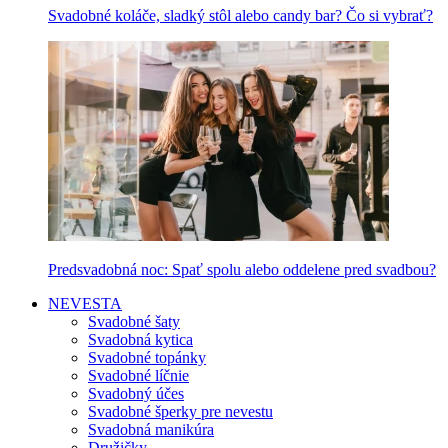
Svadobné koláče, sladký stôl alebo candy bar? Čo si vybrať?
Predsvadobná noc: Spať spolu alebo oddelene pred svadbou?
NEVESTA
Svadobné šaty
Svadobná kytica
Svadobné topánky
Svadobné líčnie
Svadobný účes
Svadobné šperky pre nevestu
Svadobná manikúra
Družičky