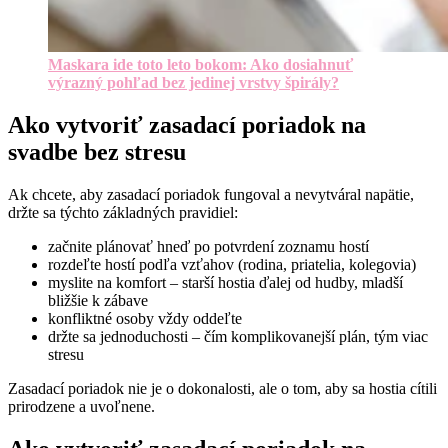
Maskara ide toto leto bokom: Ako dosiahnuť
výrazný pohľad bez jedinej vrstvy špirály?
Ako vytvoriť zasadací poriadok na
svadbe bez stresu
Ak chcete, aby zasadací poriadok fungoval a nevytváral napätie,
držte sa týchto základných pravidiel:
začnite plánovať hneď po potvrdení zoznamu hostí
rozdeľte hostí podľa vzťahov (rodina, priatelia, kolegovia)
myslite na komfort – starší hostia ďalej od hudby, mladší
bližšie k zábave
konfliktné osoby vždy oddeľte
držte sa jednoduchosti – čím komplikovanejší plán, tým viac
stresu
Zasadací poriadok nie je o dokonalosti, ale o tom, aby sa hostia cítili
prirodzene a uvoľnene.