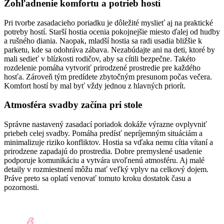
Zohľadnenie komfortu a potrieb hostí
Pri tvorbe zasadacieho poriadku je dôležité myslieť aj na praktické
potreby hostí. Starší hostia ocenia pokojnejšie miesto ďalej od hudby
a rušného diania. Naopak, mladší hostia sa radi usadia bližšie k
parketu, kde sa odohráva zábava. Nezabúdajte ani na deti, ktoré by
mali sedieť v blízkosti rodičov, aby sa cítili bezpečne. Takéto
rozdelenie pomáha vytvoriť prirodzené prostredie pre každého
hosťa. Zároveň tým predídete zbytočným presunom počas večera.
Komfort hostí by mal byť vždy jednou z hlavných priorít.
Atmosféra svadby začína pri stole
Správne nastavený zasadací poriadok dokáže výrazne ovplyvniť
priebeh celej svadby. Pomáha predísť nepríjemným situáciám a
minimalizuje riziko konfliktov. Hostia sa vďaka nemu cítia vítaní a
prirodzene zapadajú do prostredia. Dobre premyslené usadenie
podporuje komunikáciu a vytvára uvoľnenú atmosféru. Aj malé
detaily v rozmiestnení môžu mať veľký vplyv na celkový dojem.
Práve preto sa oplatí venovať tomuto kroku dostatok času a
pozornosti.