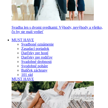
Svadba len s dvomi svedkami: Výhody, nevýhody a všetko,
čo by ste mali vedieť
MUST HAVE
Svadboné oznámenie
Zasadací poriadok
Darčeky pre hostí
Darčeky pre rodičov
Svadobné drobnosti
Svodobné poháre
Balíček záchrany
101 rád
MUST HAVE