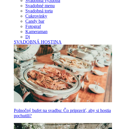
Svadobná výzdoba
Svadobné menu
Svadobná torta
Cukrovinky
Candy bar
Fotograf
Kameraman
Dj
SVADOBNÁ HOSTINA
Polnočný bufet na svadbu: Čo pripraviť, aby si hostia
pochutili?