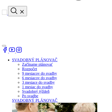
SVADOBNÝ PLÁNOVAČ
Začíname plánovať
Rozpočet
9 mesiacov do svadby
6 mesiacov do svadby
3 mesiace do svadby
1 mesiac do svadby
Svadobný týždeň
Po svadbe
SVADOBNÝ PLÁNOVAČ