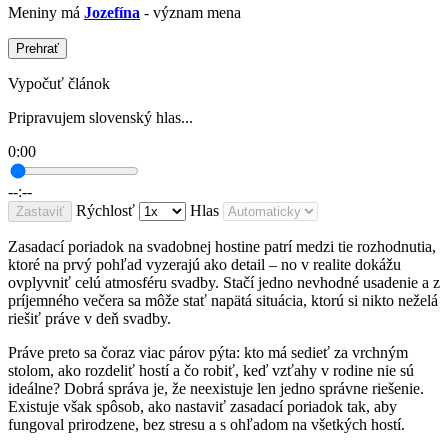
Meniny má
Jozefína
- význam mena
Prehrať
Vypočuť článok
Pripravujem slovenský hlas...
0:00
--:--
Rýchlosť
Hlas
Zastaviť
Zasadací poriadok na svadobnej hostine patrí medzi tie rozhodnutia,
ktoré na prvý pohľad vyzerajú ako detail – no v realite dokážu
ovplyvniť celú atmosféru svadby. Stačí jedno nevhodné usadenie a z
príjemného večera sa môže stať napätá situácia, ktorú si nikto neželá
riešiť práve v deň svadby.
Práve preto sa čoraz viac párov pýta: kto má sedieť za vrchným
stolom, ako rozdeliť hostí a čo robiť, keď vzťahy v rodine nie sú
ideálne? Dobrá správa je, že neexistuje len jedno správne riešenie.
Existuje však spôsob, ako nastaviť zasadací poriadok tak, aby
fungoval prirodzene, bez stresu a s ohľadom na všetkých hostí.