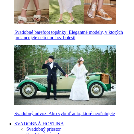
Svadobné barefoot topánky: Elegantné modely, v ktorých
pretancujete celú noc bez bolesti
Svadobný odvoz: Ako vybrať auto, ktoré neoľutujete
SVADOBNÁ HOSTINA
Svadobný priestor