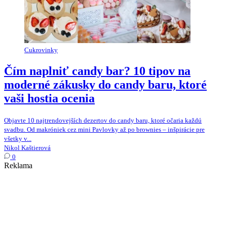
Cukrovinky
Čím naplniť candy bar? 10 tipov na
moderné zákusky do candy baru, ktoré
vaši hostia ocenia
Objavte 10 najtrendovejších dezertov do candy baru, ktoré očaria každú
svadbu. Od makróniek cez mini Pavlovky až po brownies – inšpirácie pre
všetky v...
Nikol Kaštierová
0
Reklama