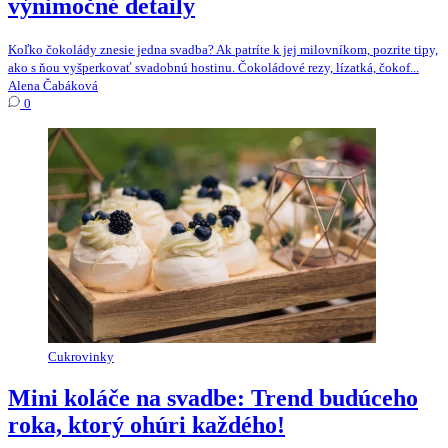
výnimočné detaily
Koľko čokolády znesie jedna svadba? Ak patríte k jej milovníkom, pozrite tipy,
ako s ňou vyšperkovať svadobnú hostinu. Čokoládové rezy, lízatká, čokof...
Alena Čabáková
0
Cukrovinky
Mini koláče na svadbe: Trend budúceho
roka, ktorý ohúri každého!