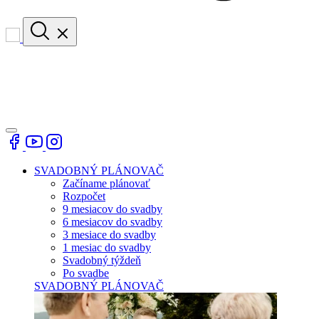
SVADOBNÝ PLÁNOVAČ
Začíname plánovať
Rozpočet
9 mesiacov do svadby
6 mesiacov do svadby
3 mesiace do svadby
1 mesiac do svadby
Svadobný týždeň
Po svadbe
SVADOBNÝ PLÁNOVAČ