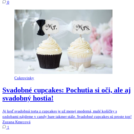
0
Cukrovinky
Svadobné cupcakes: Pochutia si oči, ale aj
svadobný hostia!
Aj keď svadobná torta z cupcakes je už menej moderná, malé košíčky s
ozdobami nájdeme v candy bare takmer stále. Svadobné cupcakes sú proste top!
Zuzana Kmecová
1