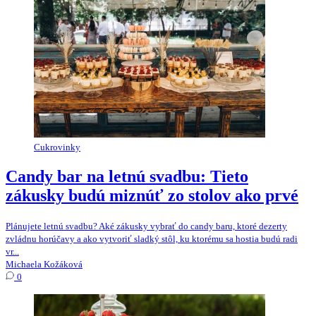
Cukrovinky
Candy bar na letnú svadbu: Tieto
zákusky budú miznúť zo stolov ako prvé
Plánujete letnú svadbu? Aké zákusky vybrať do candy baru, ktoré dezerty
zvládnu horúčavy a ako vytvoriť sladký stôl, ku ktorému sa hostia budú radi
vr...
Michaela Kožáková
0