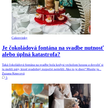
Cukrovinky
Je čokoládová fontána na svadbe nutnosť
alebo úplná katastrofa?
Taká čokoládová fontána na svadbe bola kedysi vrcholom luxusu a dovoliť si
ju mohli páry, ktoré svadobný rozpočet neriešili. Ako to je dnes? Musíte ju...
Zuzana Kmecová
5