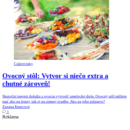
Cukrovinky
Ovocný stôl: Vytvor si niečo extra a
chutné zároveň!
Skutoční majstri dokážu z ovocia vytvoriť umelecké diela. Ovocný stôl môžete
mať ako na letnej, tak aj na zimnej svadbe. Ako na jeho prípravu?
Zuzana Kmecová
1
Reklama