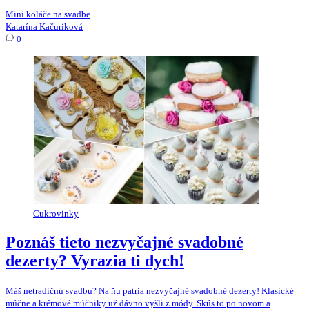
Mini koláče na svadbe
Katarína Kačuriková
0
Cukrovinky
Poznáš tieto nezvyčajné svadobné
dezerty? Vyrazia ti dych!
Máš netradičnú svadbu? Na ňu patria nezvyčajné svadobné dezerty! Klasické
múčne a krémové múčniky už dávno vyšli z módy. Skús to po novom a