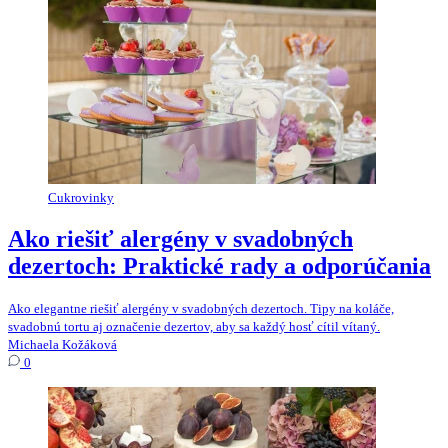
Cukrovinky
Ako riešiť alergény v svadobných
dezertoch: Praktické rady a odporúčania
Ako elegantne riešiť alergény v svadobných dezertoch. Tipy na koláče,
svadobnú tortu aj označenie dezertov, aby sa každý hosť cítil vítaný.
Michaela Kožáková
0