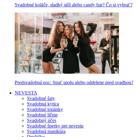
Svadobné koláče, sladký stôl alebo candy bar? Čo si vybrať?
Predsvadobná noc: Spať spolu alebo oddelene pred svadbou?
NEVESTA
Svadobné šaty
Svadobná kytica
Svadobné topánky
Svadobné líčnie
Svadobný účes
Svadobné šperky pre nevestu
Svadobná manikúra
Družičky