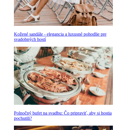
Kožené sandále - elegancia a luxusné pohodlie pre
svadobných hostí
Polnočný bufet na svadbu: Čo pripraviť, aby si hostia
pochutili?