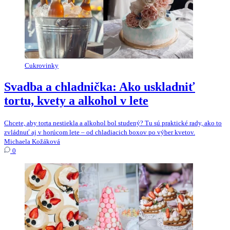
Cukrovinky
Svadba a chladnička: Ako uskladniť
tortu, kvety a alkohol v lete
Chcete, aby torta nestiekla a alkohol bol studený? Tu sú praktické rady, ako to
zvládnuť aj v horúcom lete – od chladiacich boxov po výber kvetov.
Michaela Kožáková
0