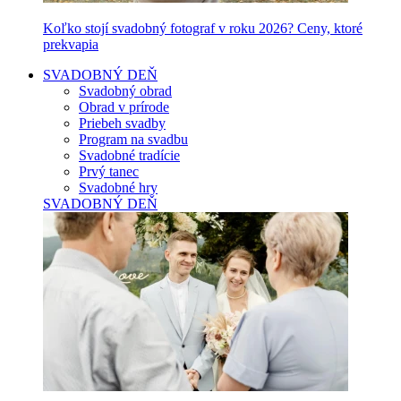
Koľko stojí svadobný fotograf v roku 2026? Ceny, ktoré
prekvapia
SVADOBNÝ DEŇ
Svadobný obrad
Obrad v prírode
Priebeh svadby
Program na svadbu
Svadobné tradície
Prvý tanec
Svadobné hry
SVADOBNÝ DEŇ