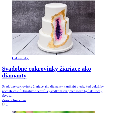
Cukrovinky
Svadobné cukrovinky žiariace ako
diamanty
Svadobné cukrovinky žiariace ako diamanty vznikajú vtedy, keď cukrárky
necháte chvíľu kreatívne tvoriť. Výsledkom ich práce môže byť skutočný
skvost.
Zuzana Kmecová
1