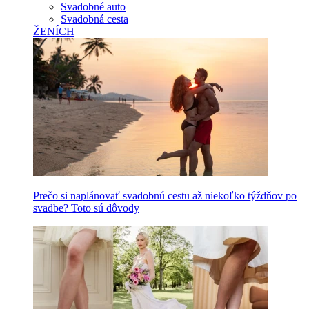
Svadobné auto
Svadobná cesta
ŽENÍCH
Prečo si naplánovať svadobnú cestu až niekoľko týždňov po
svadbe? Toto sú dôvody