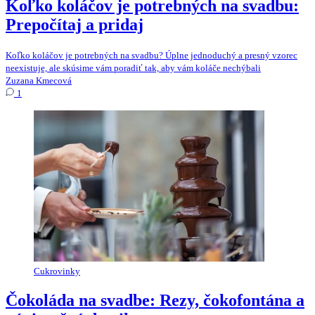
Koľko koláčov je potrebných na svadbu:
Prepočítaj a pridaj
Koľko koláčov je potrebných na svadbu? Úplne jednoduchý a presný vzorec
neexistuje, ale skúsime vám poradiť tak, aby vám koláče nechýbali
Zuzana Kmecová
1
Cukrovinky
Čokoláda na svadbe: Rezy, čokofontána a