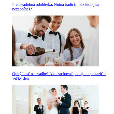
Predsvadobná odobierka: Nutná tradícia, bez ktorej sa
nezaobídeš?
Opitý hosť na svadbe? Ako zachovať pokoj a nepokaziť si
veľký deň