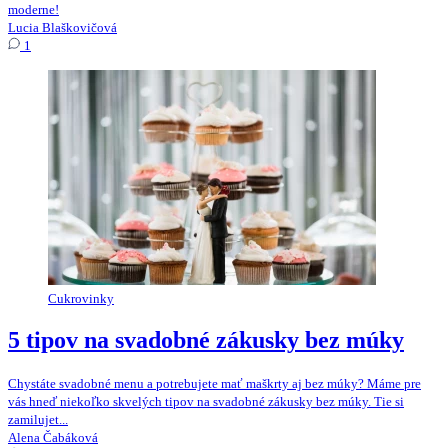
moderne!
Lucia Blaškovičová
1
Cukrovinky
5 tipov na svadobné zákusky bez múky
Chystáte svadobné menu a potrebujete mať maškrty aj bez múky? Máme pre
vás hneď niekoľko skvelých tipov na svadobné zákusky bez múky. Tie si
zamilujet...
Alena Čabáková