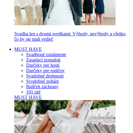
Svadba len s dvomi svedkami: Výhody, nevýhody a všetko,
čo by ste mali vedieť
MUST HAVE
Svadboné oznámenie
Zasadací poriadok
Darčeky pre hostí
Darčeky pre rodičov
Svadobné drobnosti
Svodobné poháre
Balíček záchrany
101 rád
MUST HAVE