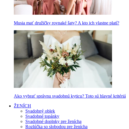
Musia mať družičky rovnaké šaty? A kto ich vlastne platí?
Ako vybrať správnu svadobnú kyticu? Toto sú hlavné kritériá
ŽENÍCH
Svadobný oblek
Svadobné topánky
Svadobné doplnky pre ženícha
Rozlúčka so slobodou pre ženícha