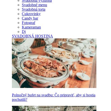
Svadobná výzdoba
Svadobné menu
Svadobná torta
Cukrovinky
Candy bar
Fotograf
Kameraman
Dj
SVADOBNÁ HOSTINA
Polnočný bufet na svadbu: Čo pripraviť, aby si hostia
pochutili?