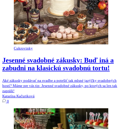
Cukrovinky
Jesenné svadobné zákusky: Buď iná a
zabudni na klasickú svadobnú tortu!
Aké zákusky podávať na svadbe a potešiť tak mlsné jazýčky svadobných
hostí? Máme pre vás tip: Jesenné svadobné zákusky, po ktorých sa len tak
zapráši!
Katarína Kačuriková
0