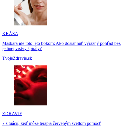
KRÁSA
Maskara ide toto leto bokom: Ako dosiahnuť výrazný pohľad bez
jedinej vrstvy špirály?
TvojeZdravie.sk
ZDRAVIE
7 situácií, keď môže terapia červeným svetlom pomôcť