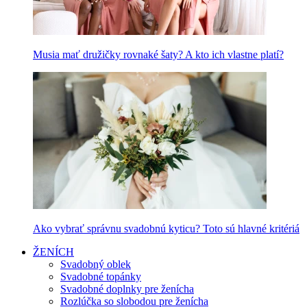
Musia mať družičky rovnaké šaty? A kto ich vlastne platí?
Ako vybrať správnu svadobnú kyticu? Toto sú hlavné kritériá
ŽENÍCH
Svadobný oblek
Svadobné topánky
Svadobné doplnky pre ženícha
Rozlúčka so slobodou pre ženícha