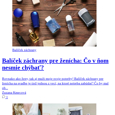
Balíček záchrany
Balíček záchrany pre ženícha: Čo v ňom
nesmie chýbať?
Rovnako ako ženy, tak aj muži moje svoje potreby! Balíček záchrany pre
ženícha na svadbe je tiež jednou z vecí, na ktoré netreba zabúdať! Čo by mal
ob...
Zuzana Kmecová
1