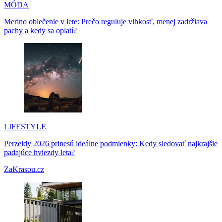
MÓDA
Merino oblečenie v lete: Prečo reguluje vlhkosť, menej zadržiava
pachy a kedy sa oplatí?
LIFESTYLE
Perzeidy 2026 prinesú ideálne podmienky: Kedy sledovať najkrajšie
padajúce hviezdy leta?
ZaKrasou.cz