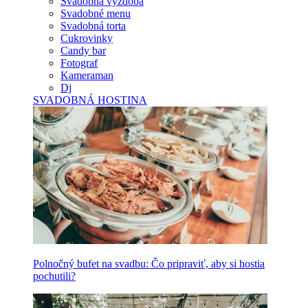
Svadobná výzdoba
Svadobné menu
Svadobná torta
Cukrovinky
Candy bar
Fotograf
Kameraman
Dj
SVADOBNÁ HOSTINA
Polnočný bufet na svadbu: Čo pripraviť, aby si hostia
pochutili?