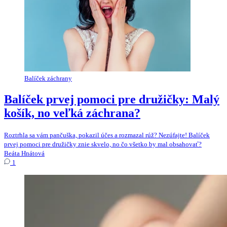
Balíček záchrany
Balíček prvej pomoci pre družičky: Malý
košík, no veľká záchrana?
Roztrhla sa vám pančuška, pokazil účes a rozmazal rúž? Nezúfajte! Balíček
prvej pomoci pre družičky znie skvelo, no čo všetko by mal obsahovať?
Beáta Hnátová
1