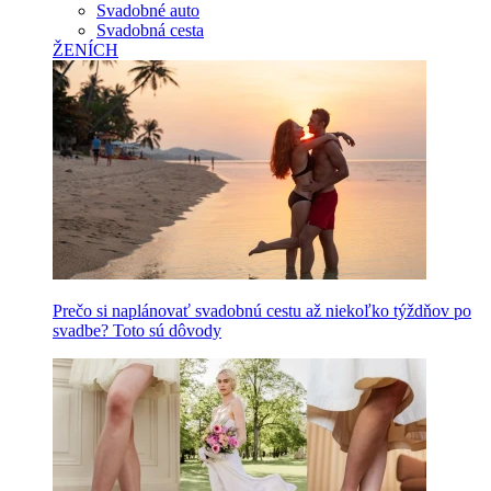
Svadobné auto
Svadobná cesta
ŽENÍCH
Prečo si naplánovať svadobnú cestu až niekoľko týždňov po
svadbe? Toto sú dôvody