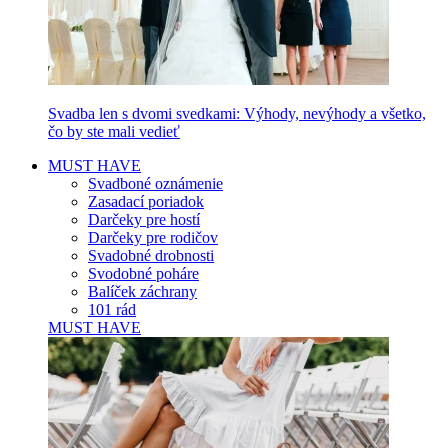
Svadba len s dvomi svedkami: Výhody, nevýhody a všetko,
čo by ste mali vedieť
MUST HAVE
Svadboné oznámenie
Zasadací poriadok
Darčeky pre hostí
Darčeky pre rodičov
Svadobné drobnosti
Svodobné poháre
Balíček záchrany
101 rád
MUST HAVE