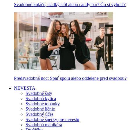
Svadobné koláče, sladký stôl alebo candy bar? Čo si vybrať?
Predsvadobná noc: Spať spolu alebo oddelene pred svadbou?
NEVESTA
Svadobné šaty
Svadobná kytica
Svadobné topánky
Svadobné líčnie
Svadobný účes
Svadobné šperky pre nevestu
Svadobná manikúra
Družičky