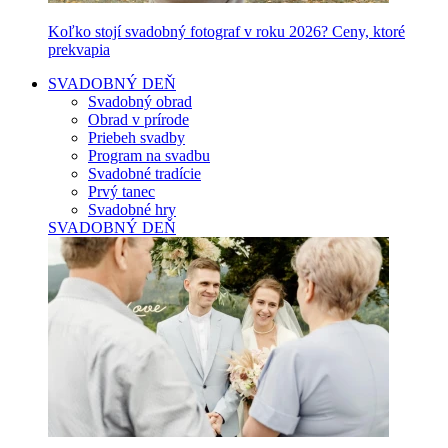
Koľko stojí svadobný fotograf v roku 2026? Ceny, ktoré
prekvapia
SVADOBNÝ DEŇ
Svadobný obrad
Obrad v prírode
Priebeh svadby
Program na svadbu
Svadobné tradície
Prvý tanec
Svadobné hry
SVADOBNÝ DEŇ