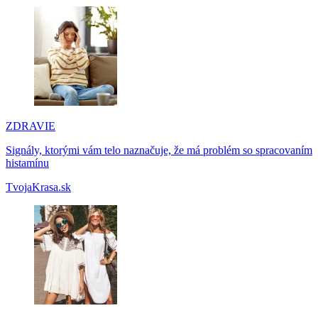
ZDRAVIE
Signály, ktorými vám telo naznačuje, že má problém so spracovaním
histamínu
TvojaKrasa.sk