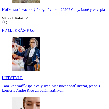
Koľko stojí svadobný fotograf v roku 2026? Ceny, ktoré prekvapia
Michaela Kožáková
0
KAMzaKRÁSOU.sk
LIFESTYLE
Tam, kde valčík spája celý svet. Maastricht opäť ukázal, prečo sú
koncerty André Rieu životným zážitkom