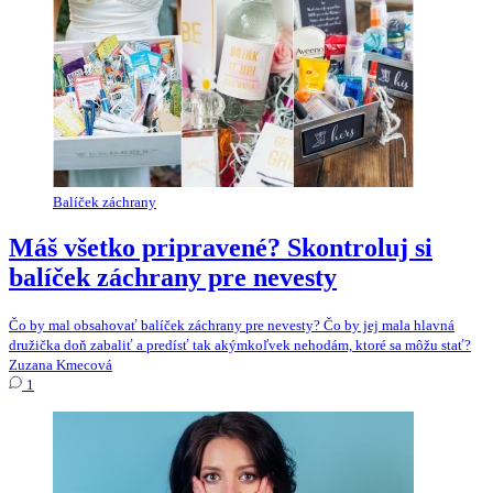
Balíček záchrany
Máš všetko pripravené? Skontroluj si
balíček záchrany pre nevesty
Čo by mal obsahovať balíček záchrany pre nevesty? Čo by jej mala hlavná
družička doň zabaliť a predísť tak akýmkoľvek nehodám, ktoré sa môžu stať?
Zuzana Kmecová
1