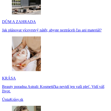
DŮM A ZAHRADA
Jak plánovat vícevrstvý nátěr, abyste neztráceli čas ani materiál?
KRÁSA
Beauty poradna Astrali: Kosmetička nevidí jen vaši pleť. Vidí váš
život.
ÚniaKrásy.sk