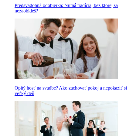
Predsvadobná odobierka: Nutná tradícia, bez ktorej sa
nezaobídeš?
Opitý hosť na svadbe? Ako zachovať pokoj a nepokaziť si
veľký deň