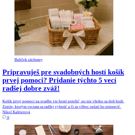
Balíček záchrany
Pripravuješ pre svadobných hostí košík
prvej pomoci? Pridanie týchto 5 vecí
radšej dobre zváž!
Košík prvej pomoci na svadbe vie hostí potešiť, no nie všetko sa doň hodí.
Zistite, ktorým veciam sa radšej vyhnúť a či sa vôbec oplatí ho pripraviť.
Nikol Kaštierová
0