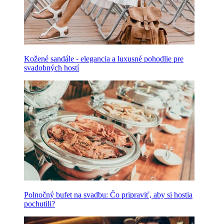
Kožené sandále - elegancia a luxusné pohodlie pre
svadobných hostí
Polnočný bufet na svadbu: Čo pripraviť, aby si hostia
pochutili?