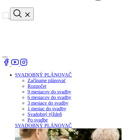
SVADOBNÝ PLÁNOVAČ
Začíname plánovať
Rozpočet
9 mesiacov do svadby
6 mesiacov do svadby
3 mesiace do svadby
1 mesiac do svadby
Svadobný týždeň
Po svadbe
SVADOBNÝ PLÁNOVAČ