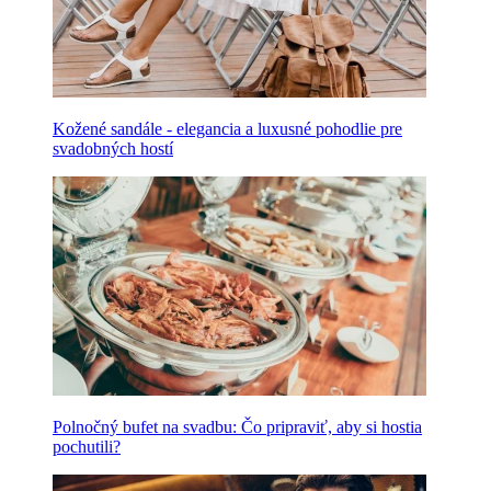
Kožené sandále - elegancia a luxusné pohodlie pre
svadobných hostí
Polnočný bufet na svadbu: Čo pripraviť, aby si hostia
pochutili?