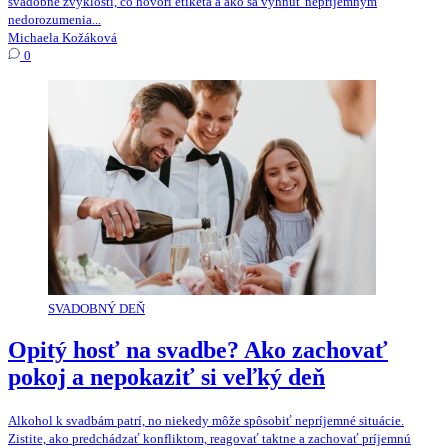
svadobné zvyklosti, čo hovorí etiketa a ako sa vyhnúť nepríjemným
nedorozumenia...
Michaela Kožáková
0
SVADOBNÝ DEŇ
Opitý hosť na svadbe? Ako zachovať
pokoj a nepokaziť si veľký deň
Alkohol k svadbám patrí, no niekedy môže spôsobiť nepríjemné situácie.
Zistite, ako predchádzať konfliktom, reagovať taktne a zachovať príjemnú