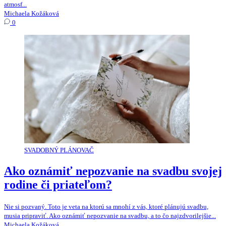
atmosf...
Michaela Kožáková
0
SVADOBNÝ PLÁNOVAČ
Ako oznámiť nepozvanie na svadbu svojej
rodine či priateľom?
Nie si pozvaný. Toto je veta na ktorú sa mnohí z vás, ktoré plánujú svadbu,
musia pripraviť. Ako oznámiť nepozvanie na svadbu, a to čo najzdvorilejšie...
Michaela Kožáková