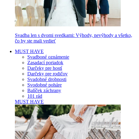
Svadba len s dvomi svedkami: Výhody, nevýhody a všetko,
čo by ste mali vedieť
MUST HAVE
Svadboné oznámenie
Zasadací poriadok
Darčeky pre hostí
Darčeky pre rodičov
Svadobné drobnosti
Svodobné poháre
Balíček záchrany
101 rád
MUST HAVE