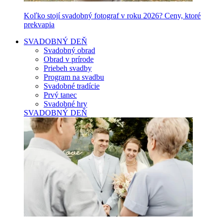
Koľko stojí svadobný fotograf v roku 2026? Ceny, ktoré
prekvapia
SVADOBNÝ DEŇ
Svadobný obrad
Obrad v prírode
Priebeh svadby
Program na svadbu
Svadobné tradície
Prvý tanec
Svadobné hry
SVADOBNÝ DEŇ