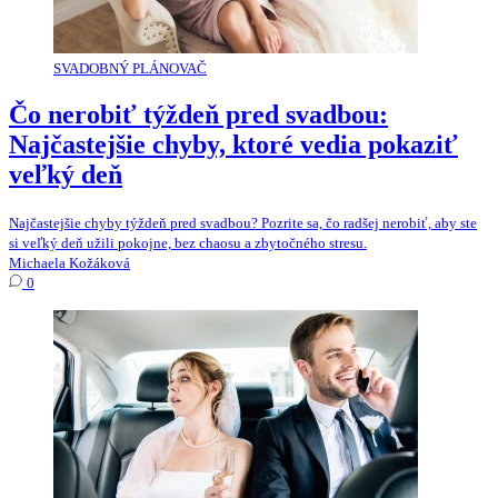
SVADOBNÝ PLÁNOVAČ
Čo nerobiť týždeň pred svadbou:
Najčastejšie chyby, ktoré vedia pokaziť
veľký deň
Najčastejšie chyby týždeň pred svadbou? Pozrite sa, čo radšej nerobiť, aby ste
si veľký deň užili pokojne, bez chaosu a zbytočného stresu.
Michaela Kožáková
0