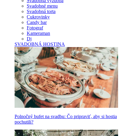
Svadobná výzdoba
Svadobné menu
Svadobná torta
Cukrovinky
Candy bar
Fotograf
Kameraman
Dj
SVADOBNÁ HOSTINA
Polnočný bufet na svadbu: Čo pripraviť, aby si hostia
pochutili?