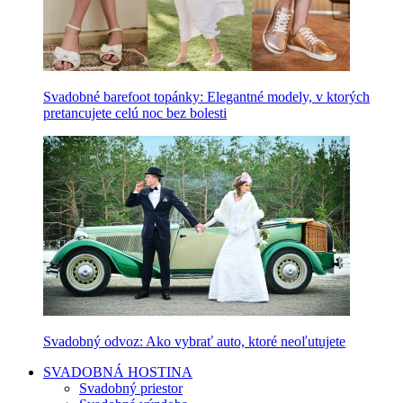
Svadobné barefoot topánky: Elegantné modely, v ktorých
pretancujete celú noc bez bolesti
Svadobný odvoz: Ako vybrať auto, ktoré neoľutujete
SVADOBNÁ HOSTINA
Svadobný priestor