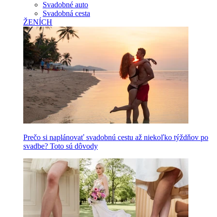
Svadobné auto
Svadobná cesta
ŽENÍCH
Prečo si naplánovať svadobnú cestu až niekoľko týždňov po
svadbe? Toto sú dôvody