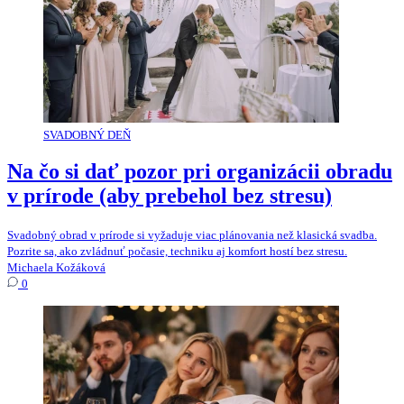
SVADOBNÝ DEŇ
Na čo si dať pozor pri organizácii obradu
v prírode (aby prebehol bez stresu)
Svadobný obrad v prírode si vyžaduje viac plánovania než klasická svadba.
Pozrite sa, ako zvládnuť počasie, techniku aj komfort hostí bez stresu.
Michaela Kožáková
0