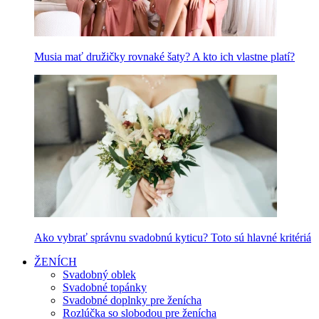
Musia mať družičky rovnaké šaty? A kto ich vlastne platí?
Ako vybrať správnu svadobnú kyticu? Toto sú hlavné kritériá
ŽENÍCH
Svadobný oblek
Svadobné topánky
Svadobné doplnky pre ženícha
Rozlúčka so slobodou pre ženícha