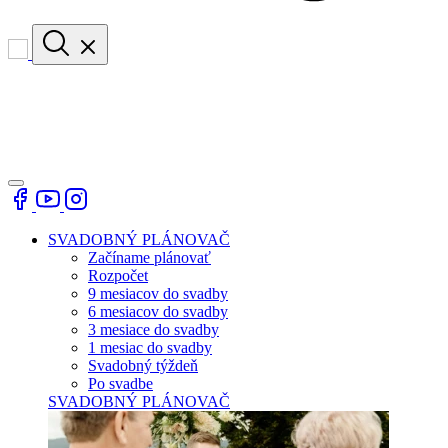
SVADOBNÝ PLÁNOVAČ
Začíname plánovať
Rozpočet
9 mesiacov do svadby
6 mesiacov do svadby
3 mesiace do svadby
1 mesiac do svadby
Svadobný týždeň
Po svadbe
SVADOBNÝ PLÁNOVAČ