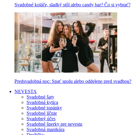
Svadobné koláče, sladký stôl alebo candy bar? Čo si vybrať?
Predsvadobná noc: Spať spolu alebo oddelene pred svadbou?
NEVESTA
Svadobné šaty
Svadobná kytica
Svadobné topánky
Svadobné líčnie
Svadobný účes
Svadobné šperky pre nevestu
Svadobná manikúra
Družičky