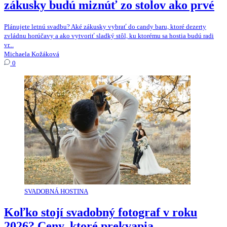
zákusky budú miznúť zo stolov ako prvé
Plánujete letnú svadbu? Aké zákusky vybrať do candy baru, ktoré dezerty
zvládnu horúčavy a ako vytvoriť sladký stôl, ku ktorému sa hostia budú radi
vr...
Michaela Kožáková
0
SVADOBNÁ HOSTINA
Koľko stojí svadobný fotograf v roku
2026? Ceny, ktoré prekvapia