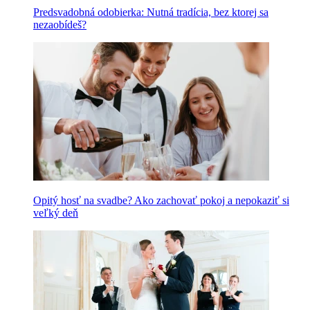
Predsvadobná odobierka: Nutná tradícia, bez ktorej sa
nezaobídeš?
Opitý hosť na svadbe? Ako zachovať pokoj a nepokaziť si
veľký deň