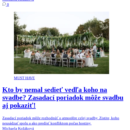
0
MUST HAVE
Kto by nemal sedieť vedľa koho na
svadbe? Zasadací poriadok môže svadbu
aj pokaziť!
Zasadací poriadok môže rozhodnúť o atmosfére celej svadby. Zistite, koho
neusádzať spolu a ako predísť konfliktom počas hostiny.
Michaela Kožáková