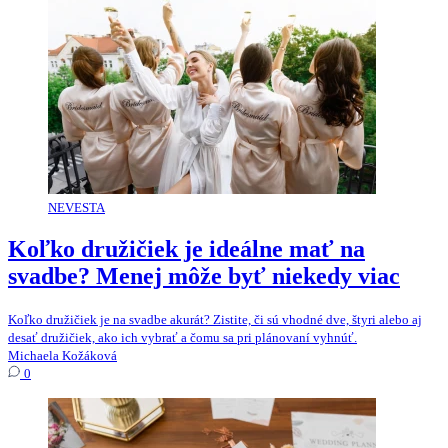
NEVESTA
Koľko družičiek je ideálne mať na
svadbe? Menej môže byť niekedy viac
Koľko družičiek je na svadbe akurát? Zistite, či sú vhodné dve, štyri alebo aj
desať družičiek, ako ich vybrať a čomu sa pri plánovaní vyhnúť.
Michaela Kožáková
0