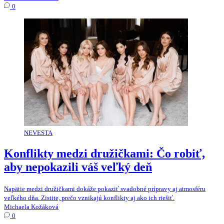
0
NEVESTA
Konflikty medzi družičkami: Čo robiť,
aby nepokazili váš veľký deň
Napätie medzi družičkami dokáže pokaziť svadobné prípravy aj atmosféru
veľkého dňa. Zistite, prečo vznikajú konflikty aj ako ich riešiť.
Michaela Kožáková
0