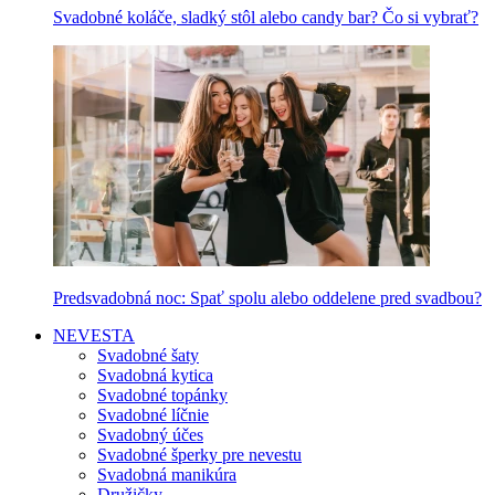
Svadobné koláče, sladký stôl alebo candy bar? Čo si vybrať?
Predsvadobná noc: Spať spolu alebo oddelene pred svadbou?
NEVESTA
Svadobné šaty
Svadobná kytica
Svadobné topánky
Svadobné líčnie
Svadobný účes
Svadobné šperky pre nevestu
Svadobná manikúra
Družičky