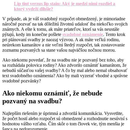
Lip tint verzus lip stain: Aký je medzi nimi rozdiel a
ktorý vydrží dlhšie?
V prípade, ak je váš svadobný rozpočet obmedzený, je mimoriadne
náročné pozvať na tak dôležitú životnú udalosť iba niekoľko svojich
známych. A ešte k tomu, ak máte priateľov, ktorí sa vás neustále
pýtajú, kedy im konečne pošlete
svadobné oznámenie
. Tento krok
pri plánovaní svadby je naozaj výzvou. A ak máte veľkú rodinu,
neúrekom kamarátov a nie veľmi štedrý rozpočet, tak zostavovanie
zoznamu pozvaných sa stane vašou najväčšou nočnou morou.
Ako niekomu povedať, že na svadbu nie je pozvaný bez toho, aby
sa rozhádala polovica rodiny? Ako zdvorilo oznámiť kamarátom, že
nebudú súčasťou vašej svadby? A čo by mal alebo nemal obsahovať
text svadobného oznámenia? Ako by mali vyzerať vhodné a správne
svadobné pozvánky?
Ako niekomu oznámiť, že nebude
pozvaný na svadbu?
Najlepším riešením je úprimná a zdvorilá komunikácia. Vysvetlite,
že počet hostí alebo rozpočet sú obmedzené a rozhodnutie nesúvisí s
hodnotou vášho vzťahu. Čím skôr o tom človek vie, tým menšia je
šanca na nedorozumenie.