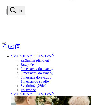
SVADOBNÝ PLÁNOVAČ
Začíname plánovať
Rozpočet
9 mesiacov do svadby
6 mesiacov do svadby
3 mesiace do svadby
1 mesiac do svadby
Svadobný týždeň
Po svadbe
SVADOBNÝ PLÁNOVAČ