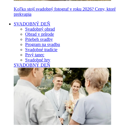
Koľko stojí svadobný fotograf v roku 2026? Ceny, ktoré
prekvapia
SVADOBNÝ DEŇ
Svadobný obrad
Obrad v prírode
Priebeh svadby
Program na svadbu
Svadobné tradície
Prvý tanec
Svadobné hry
SVADOBNÝ DEŇ