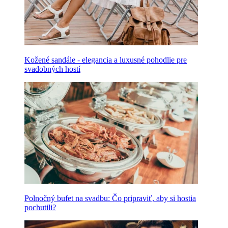
Kožené sandále - elegancia a luxusné pohodlie pre
svadobných hostí
Polnočný bufet na svadbu: Čo pripraviť, aby si hostia
pochutili?