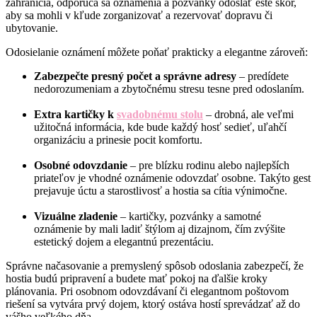
zahraničia, odporúča sa oznámenia a pozvánky odoslať ešte skôr,
aby sa mohli v kľude zorganizovať a rezervovať dopravu či
ubytovanie.
Odosielanie oznámení môžete poňať prakticky a elegantne zároveň:
Zabezpečte presný počet a správne adresy
– predídete
nedorozumeniam a zbytočnému stresu tesne pred odoslaním.
Extra kartičky k
svadobnému stolu
– drobná, ale veľmi
užitočná informácia, kde bude každý hosť sedieť, uľahčí
organizáciu a prinesie pocit komfortu.
Osobné odovzdanie
– pre blízku rodinu alebo najlepších
priateľov je vhodné oznámenie odovzdať osobne. Takýto gest
prejavuje úctu a starostlivosť a hostia sa cítia výnimočne.
Vizuálne zladenie
– kartičky, pozvánky a samotné
oznámenie by mali ladiť štýlom aj dizajnom, čím zvýšite
estetický dojem a elegantnú prezentáciu.
Správne načasovanie a premyslený spôsob odoslania zabezpečí, že
hostia budú pripravení a budete mať pokoj na ďalšie kroky
plánovania. Pri osobnom odovzdávaní či elegantnom poštovom
riešení sa vytvára prvý dojem, ktorý ostáva hostí sprevádzať až do
vášho veľkého dňa.