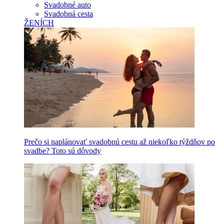
Svadobné auto
Svadobná cesta
ŽENÍCH
Prečo si naplánovať svadobnú cestu až niekoľko týždňov po
svadbe? Toto sú dôvody