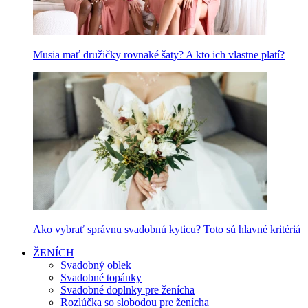
Musia mať družičky rovnaké šaty? A kto ich vlastne platí?
Ako vybrať správnu svadobnú kyticu? Toto sú hlavné kritériá
ŽENÍCH
Svadobný oblek
Svadobné topánky
Svadobné doplnky pre ženícha
Rozlúčka so slobodou pre ženícha