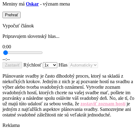
Meniny má
Oskar
- význam mena
Prehrať
Vypočuť článok
Pripravujem slovenský hlas...
0:00
--:--
Rýchlosť
Hlas
Zastaviť
Plánovanie svadby je často dlhodobý proces, ktorý sa skladá z
niekoľkých krokov. Jedným z nich je aj pozvanie hostí na svadbu a
výber alebo tvorba svadobných oznámení. Vytvoríte zoznam
svadobných hostí, ktorých chcete na vašej svadbe mať, pošlete im
pozvánky a následne spolu oslávite váš svadobný deň. No, ale tí, čo
už majú túto udalosť za sebou vedia, že
zostaviť zoznam hostí
je
jedným z najťažších aspektov plánovania svadby. Samozrejme ani
ostatné svadobné záležitosti nie sú veľakrát jednoduché.
Reklama