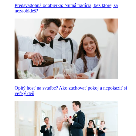
Predsvadobná odobierka: Nutná tradícia, bez ktorej sa
nezaobídeš?
Opitý hosť na svadbe? Ako zachovať pokoj a nepokaziť si
veľký deň