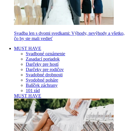
Svadba len s dvomi svedkami: Výhody, nevýhody a všetko,
čo by ste mali vedieť
MUST HAVE
Svadboné oznámenie
Zasadací poriadok
Darčeky pre hostí
Darčeky pre rodičov
Svadobné drobnosti
Svodobné poháre
Balíček záchrany
101 rád
MUST HAVE