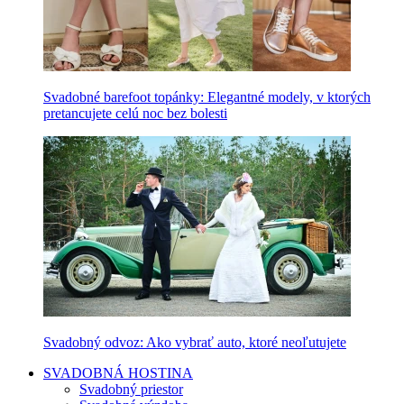
Svadobné barefoot topánky: Elegantné modely, v ktorých
pretancujete celú noc bez bolesti
Svadobný odvoz: Ako vybrať auto, ktoré neoľutujete
SVADOBNÁ HOSTINA
Svadobný priestor