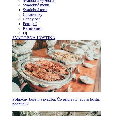
Svadobná výzdoba
Svadobné menu
Svadobná torta
Cukrovinky
Candy bar
Fotograf
Kameraman
Dj
SVADOBNÁ HOSTINA
Polnočný bufet na svadbu: Čo pripraviť, aby si hostia
pochutili?