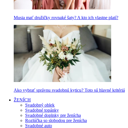
Musia mať družičky rovnaké šaty? A kto ich vlastne platí?
Ako vybrať správnu svadobnú kyticu? Toto sú hlavné kritériá
ŽENÍCH
Svadobný oblek
Svadobné topánky
Svadobné doplnky pre ženícha
Rozlúčka so slobodou pre ženícha
Svadobné auto