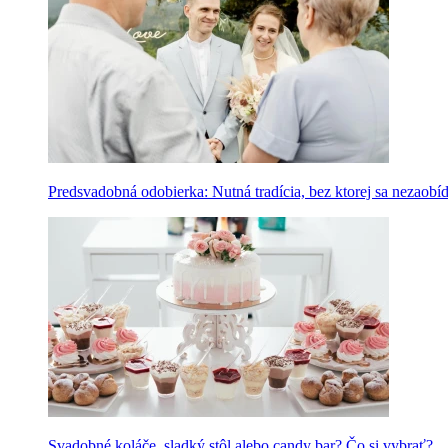
Predsvadobná odobierka: Nutná tradícia, bez ktorej sa nezaobí
Svadobné koláče, sladký stôl alebo candy bar? Čo si vybrať?