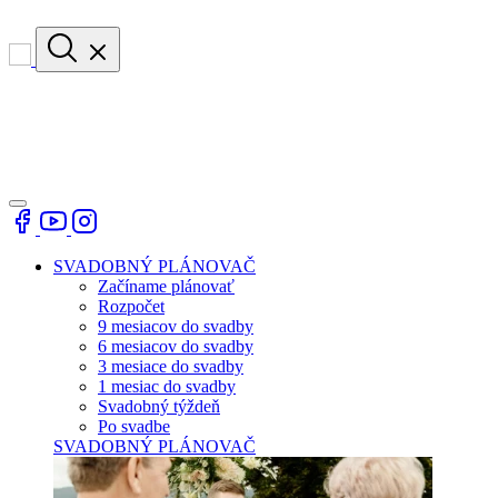
SVADOBNÝ PLÁNOVAČ
Začíname plánovať
Rozpočet
9 mesiacov do svadby
6 mesiacov do svadby
3 mesiace do svadby
1 mesiac do svadby
Svadobný týždeň
Po svadbe
SVADOBNÝ PLÁNOVAČ