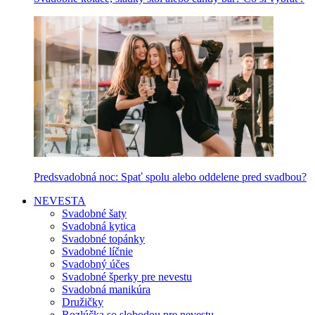
Predsvadobná noc: Spať spolu alebo oddelene pred svadbou?
NEVESTA
Svadobné šaty
Svadobná kytica
Svadobné topánky
Svadobné líčnie
Svadobný účes
Svadobné šperky pre nevestu
Svadobná manikúra
Družičky
Rozlúčka so slobodou pre nevestu