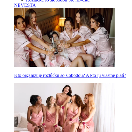
NEVESTA
Kto organizuje rozlúčku so slobodou? A kto ju vlastne platí?