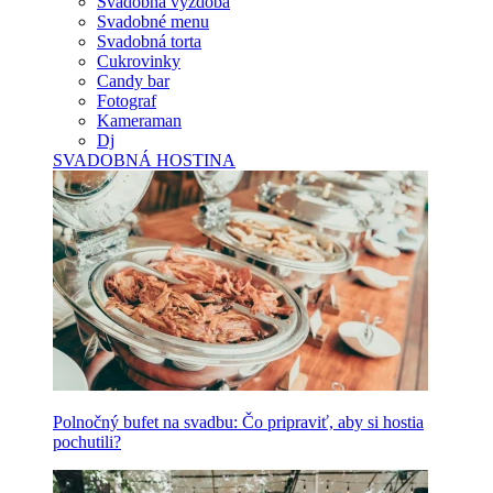
Svadobná výzdoba
Svadobné menu
Svadobná torta
Cukrovinky
Candy bar
Fotograf
Kameraman
Dj
SVADOBNÁ HOSTINA
Polnočný bufet na svadbu: Čo pripraviť, aby si hostia
pochutili?