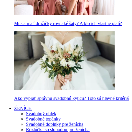
Musia mať družičky rovnaké šaty? A kto ich vlastne platí?
Ako vybrať správnu svadobnú kyticu? Toto sú hlavné kritériá
ŽENÍCH
Svadobný oblek
Svadobné topánky
Svadobné doplnky pre ženícha
Rozlúčka so slobodou pre ženícha