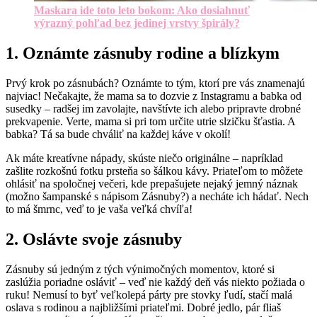
Maskara ide toto leto bokom: Ako dosiahnuť
výrazný pohľad bez jedinej vrstvy špirály?
1. Oznámte zásnuby rodine a blízkym
Prvý krok po zásnubách? Oznámte to tým, ktorí pre vás znamenajú
najviac! Nečakajte, že mama sa to dozvie z Instagramu a babka od
susedky – radšej im zavolajte, navštívte ich alebo pripravte drobné
prekvapenie. Verte, mama si pri tom určite utrie slzičku šťastia. A
babka? Tá sa bude chváliť na každej káve v okolí!
Ak máte kreatívne nápady, skúste niečo originálne – napríklad
zašlite rozkošnú fotku prsteňa so šálkou kávy. Priateľom to môžete
ohlásiť na spoločnej večeri, kde prepašujete nejaký jemný náznak
(možno šampanské s nápisom Zásnuby?) a necháte ich hádať. Nech
to má šmrnc, veď to je vaša veľká chvíľa!
2. Oslávte svoje zásnuby
Zásnuby sú jedným z tých výnimočných momentov, ktoré si
zaslúžia poriadne osláviť – veď nie každý deň vás niekto požiada o
ruku! Nemusí to byť veľkolepá párty pre stovky ľudí, stačí malá
oslava s rodinou a najbližšími priateľmi. Dobré jedlo, pár fliaš