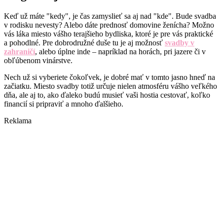
Keď už máte "kedy", je čas zamyslieť sa aj nad "kde". Bude svadba
v rodisku nevesty? Alebo dáte prednosť domovine ženícha? Možno
vás láka miesto vášho terajšieho bydliska, ktoré je pre vás praktické
a pohodlné. Pre dobrodružné duše tu je aj možnosť
svadby v
zahraničí
, alebo úplne inde – napríklad na horách, pri jazere či v
obľúbenom vinárstve.
Nech už si vyberiete čokoľvek, je dobré mať v tomto jasno hneď na
začiatku. Miesto svadby totiž určuje nielen atmosféru vášho veľkého
dňa, ale aj to, ako ďaleko budú musieť vaši hostia cestovať, koľko
financií si pripraviť a mnoho ďalšieho.
Reklama