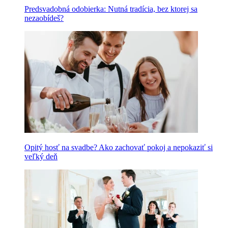
Predsvadobná odobierka: Nutná tradícia, bez ktorej sa
nezaobídeš?
Opitý hosť na svadbe? Ako zachovať pokoj a nepokaziť si
veľký deň