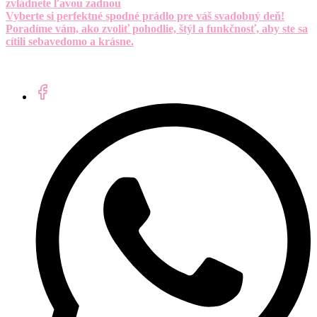
zvládnete ľavou zadnou
Vyberte si perfektné spodné prádlo pre váš svadobný deň!
Poradíme vám, ako zvoliť pohodlie, štýl a funkčnosť, aby ste sa
cítili sebavedomo a krásne.