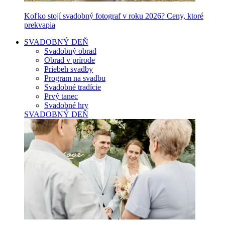
Koľko stojí svadobný fotograf v roku 2026? Ceny, ktoré
prekvapia
SVADOBNÝ DEŇ
Svadobný obrad
Obrad v prírode
Priebeh svadby
Program na svadbu
Svadobné tradície
Prvý tanec
Svadobné hry
SVADOBNÝ DEŇ