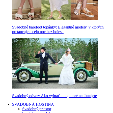
Svadobné barefoot topánky: Elegantné modely, v ktorých
pretancujete celú noc bez bolesti
Svadobný odvoz: Ako vybrať auto, ktoré neoľutujete
SVADOBNÁ HOSTINA
Svadobný priestor