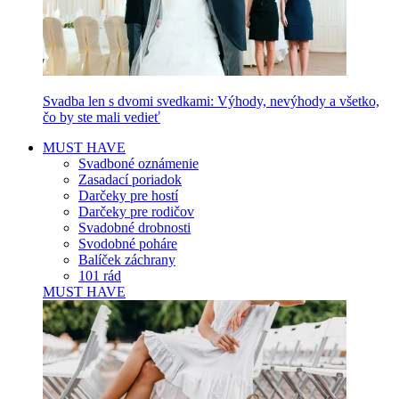
Svadba len s dvomi svedkami: Výhody, nevýhody a všetko,
čo by ste mali vedieť
MUST HAVE
Svadboné oznámenie
Zasadací poriadok
Darčeky pre hostí
Darčeky pre rodičov
Svadobné drobnosti
Svodobné poháre
Balíček záchrany
101 rád
MUST HAVE