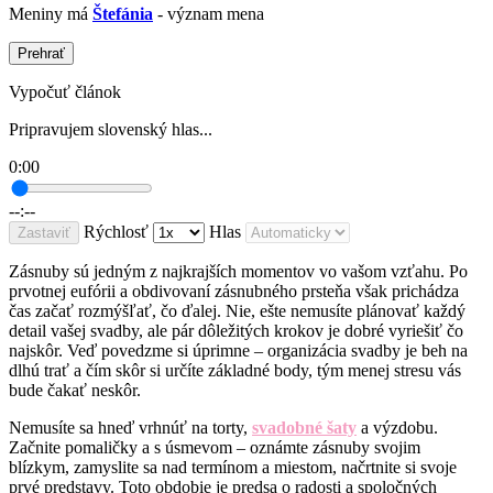
Meniny má
Štefánia
- význam mena
Prehrať
Vypočuť článok
Pripravujem slovenský hlas...
0:00
--:--
Rýchlosť
Hlas
Zastaviť
Zásnuby sú jedným z najkrajších momentov vo vašom vzťahu. Po
prvotnej eufórii a obdivovaní zásnubného prsteňa však prichádza
čas začať rozmýšľať, čo ďalej. Nie, ešte nemusíte plánovať každý
detail vašej svadby, ale pár dôležitých krokov je dobré vyriešiť čo
najskôr. Veď povedzme si úprimne – organizácia svadby je beh na
dlhú trať a čím skôr si určíte základné body, tým menej stresu vás
bude čakať neskôr.
Nemusíte sa hneď vrhnúť na torty,
svadobné šaty
a výzdobu.
Začnite pomaličky a s úsmevom – oznámte zásnuby svojim
blízkym, zamyslite sa nad termínom a miestom, načrtnite si svoje
prvé predstavy. Toto obdobie je predsa o radosti a spoločných