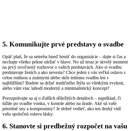
5. Komunikujte prvé predstavy o svadbe
Opäť platí, že sa netreba hneď hrnúť do organizácie – dajte si čas a
nechajte všetko pekne uležať v hlave. No už teraz je skvelý moment
na prvý uvoľnený rozhovor o vašich predstavách. Ako si svadbu
predstavuje ženích a ako nevesta? Chce jeden z vás veľkú oslavu s
celou rodinou a známymi alebo skôr intímnu svadbu len s
najbližšími? Budete sa držať tradičného štýlu so všetkými zvykmi,
alebo vám viac lahodí moderný a minimalistický koncept?
Porozprávajte sa aj o ďalších dôležitých detailoch – napríklad, či
túžite po svadbe vonku, v kostole alebo na úrade. Aké sú vaše
prioritné sny a kompromisy? Je dobré vedieť, ako ten druhý vidí
vašu spoločnú oslavu lásky.
6. Stanovte si predbežný rozpočet na vašu