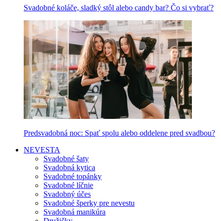
Svadobné koláče, sladký stôl alebo candy bar? Čo si vybrať?
Predsvadobná noc: Spať spolu alebo oddelene pred svadbou?
NEVESTA
Svadobné šaty
Svadobná kytica
Svadobné topánky
Svadobné líčnie
Svadobný účes
Svadobné šperky pre nevestu
Svadobná manikúra
Družičky