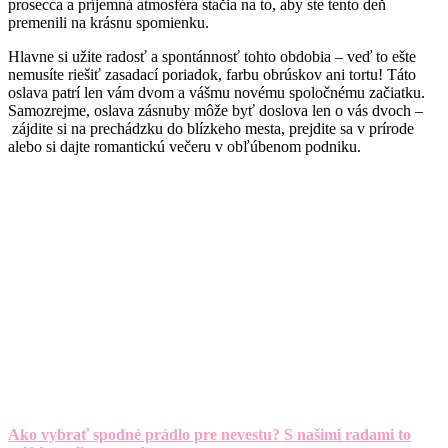
prosecca a príjemná atmosféra stačia na to, aby ste tento deň
premenili na krásnu spomienku.
Hlavne si užite radosť a spontánnosť tohto obdobia – veď to ešte
nemusíte riešiť zasadací poriadok, farbu obrúskov ani tortu! Táto
oslava patrí len vám dvom a vášmu novému spoločnému začiatku.
Samozrejme, oslava zásnuby môže byť doslova len o vás dvoch –
zájdite si na prechádzku do blízkeho mesta, prejdite sa v prírode
alebo si dajte romantickú večeru v obľúbenom podniku.
Ako vybrať spodné prádlo pre nevestu? S našimi radami to