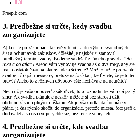
Freepik.com
3. Predbežne si určte, kedy svadbu
zorganizujete
Aj keď je po zásnubách lákavé vrhnúť sa do výberu svadobných
šiat a ochutnávok zákuskov, dôležité je najskôr si stanoviť
predbežný termín svadby. Budeme sa držať známeho pravidla
“do
roka a do dňa”
? Alebo vám vyhovuje svadba až o dva roky, aby ste
mali dostatok času na plánovanie a šetrenie? Možno túžite po rýchlej
svadbe už o pár mesiacov, pretože načo čakať, keď viete, že je to ten
pravý? Alebo to z rôznych dôvodov ešte nechávate na neurčito?
Nech už je vaša odpoveď akákoľvek, toto rozhodnutie vám dá jasný
smer. Ak svadbu plánujete neskôr, môžete si bez starostí užiť
obdobie zásnub plnými dúškami. Ak ju však odkladať nemáte v
pláne, je čas rýchlo skočiť do organizácie, pretože miesta, fotografi a
dodávatelia sa rezervujú rýchlejšie, než by ste si mysleli.
4. Predbežne si určte, kde svadbu
zorganizujete