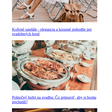
Kožené sandále - elegancia a luxusné pohodlie pre
svadobných hostí
Polnočný bufet na svadbu: Čo pripraviť, aby si hostia
pochutili?