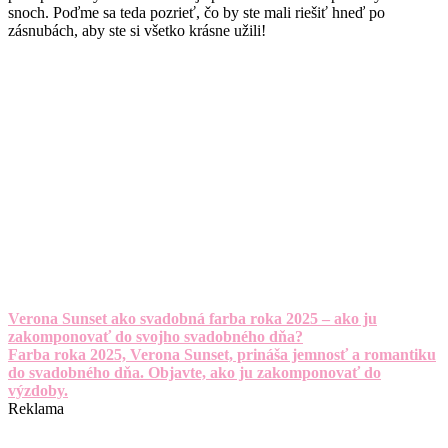
snoch. Poďme sa teda pozrieť, čo by ste mali riešiť hneď po
zásnubách, aby ste si všetko krásne užili!
Verona Sunset ako svadobná farba roka 2025 – ako ju
zakomponovať do svojho svadobného dňa?
Farba roka 2025, Verona Sunset, prináša jemnosť a romantiku
do svadobného dňa. Objavte, ako ju zakomponovať do
výzdoby.
Reklama