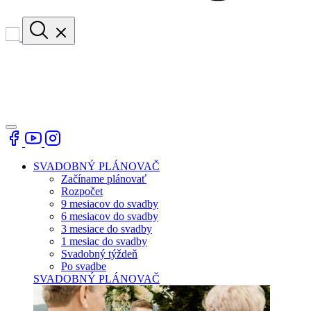
SVADOBNÝ PLÁNOVAČ
Začíname plánovať
Rozpočet
9 mesiacov do svadby
6 mesiacov do svadby
3 mesiace do svadby
1 mesiac do svadby
Svadobný týždeň
Po svadbe
SVADOBNÝ PLÁNOVAČ