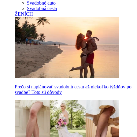
Svadobné auto
Svadobná cesta
ŽENÍCH
Prečo si naplánovať svadobnú cestu až niekoľko týždňov po
svadbe? Toto sú dôvody