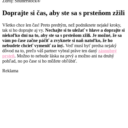
Zdroj: Shutterstock®
Doprajte si čas, aby ste sa s prsteňom zžili
Všetko chce len čas! Preto predtým, než podniknete nejaké kroky,
tak si ho doprajte aj vy.
Nechajte si to uležať v hlave a doprajte si
niekoľko dní na to, aby ste sa s prsteňom zžili. Je možné, že sa
vám po čase začne páčiť a zvyknete si naň natoľko, že ho
nebudete chcieť vymeniť za iný.
Veď musí byť predsa nejaký
dôvod na to, prečo váš partner vybral práve ten daný
zásnubný
prsteň
. Možno to nebude láska na prvý a možno ani na druhý
pohľad, no po čase si ho môžete obľúbiť.
Reklama