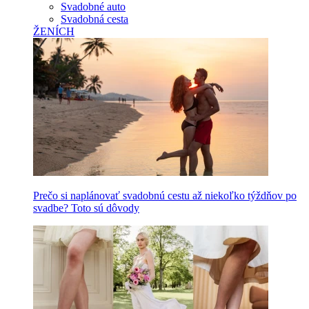
Svadobné auto
Svadobná cesta
ŽENÍCH
Prečo si naplánovať svadobnú cestu až niekoľko týždňov po
svadbe? Toto sú dôvody