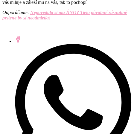
vás miluje a záleží mu na vás, tak to pochopí.
Odporúčame:
Nepovedala si mu ÁNO? Tieto pôvabné zásnubné
prstene by si neodmietla!