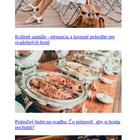
Kožené sandále - elegancia a luxusné pohodlie pre
svadobných hostí
Polnočný bufet na svadbu: Čo pripraviť, aby si hostia
pochutili?