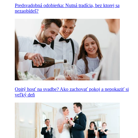
Predsvadobná odobierka: Nutná tradícia, bez ktorej sa
nezaobídeš?
Opitý hosť na svadbe? Ako zachovať pokoj a nepokaziť si
veľký deň