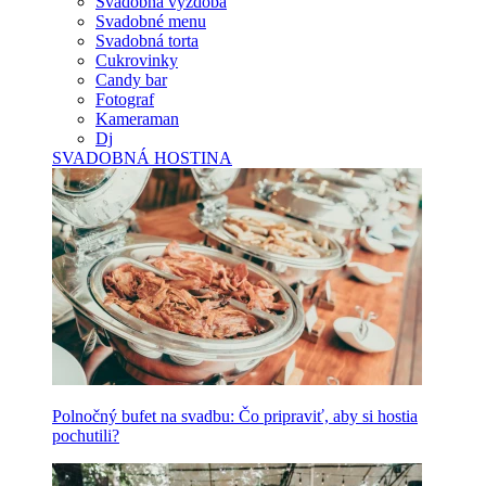
Svadobná výzdoba
Svadobné menu
Svadobná torta
Cukrovinky
Candy bar
Fotograf
Kameraman
Dj
SVADOBNÁ HOSTINA
Polnočný bufet na svadbu: Čo pripraviť, aby si hostia
pochutili?