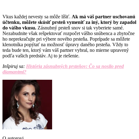
Vkus každej nevesty sa môže líšiť.
Ak má váš partner uschovanú
účtenku, môžete skúsiť prsteň vymeniť za iný, ktorý by zapadol
do vášho vkusu.
Zásnubný prsteň snov si tak vyberiete samé.
Nezabudnite však rešpektovať rozpočet vášho snúbenca a zbytočne
ho neprekračujte pri výbere nového prsteňa. Poprípade sa môžete
klenotníka popýtať na možnosť úpravy daného prsteňa. Vždy to
teda bude ten, ktorý vám váš partner vybral, no mierne upravený
podľa vašich predstáv. Aj to je riešenie.
Inšpiruj sa:
História zásnubných prsteňov: Čo sa nosilo pred
diamantmi?
O autorovi