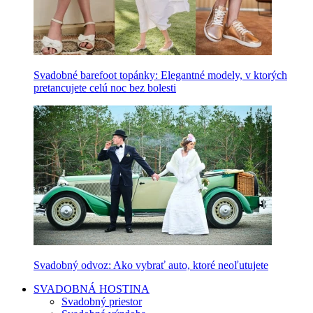
Svadobné barefoot topánky: Elegantné modely, v ktorých
pretancujete celú noc bez bolesti
Svadobný odvoz: Ako vybrať auto, ktoré neoľutujete
SVADOBNÁ HOSTINA
Svadobný priestor