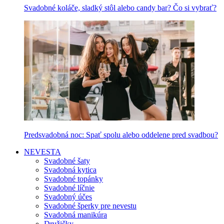
Svadobné koláče, sladký stôl alebo candy bar? Čo si vybrať?
Predsvadobná noc: Spať spolu alebo oddelene pred svadbou?
NEVESTA
Svadobné šaty
Svadobná kytica
Svadobné topánky
Svadobné líčnie
Svadobný účes
Svadobné šperky pre nevestu
Svadobná manikúra
Družičky