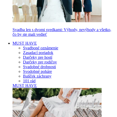
Svadba len s dvomi svedkami: Výhody, nevýhody a všetko,
čo by ste mali vedieť
MUST HAVE
Svadboné oznámenie
Zasadací poriadok
Darčeky pre hostí
Darčeky pre rodičov
Svadobné drobnosti
Svodobné poháre
Balíček záchrany
101 rád
MUST HAVE