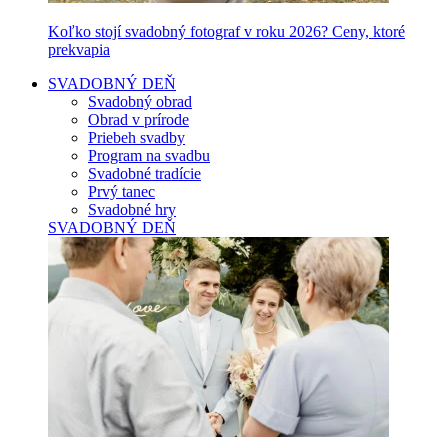
Koľko stojí svadobný fotograf v roku 2026? Ceny, ktoré
prekvapia
SVADOBNÝ DEŇ
Svadobný obrad
Obrad v prírode
Priebeh svadby
Program na svadbu
Svadobné tradície
Prvý tanec
Svadobné hry
SVADOBNÝ DEŇ