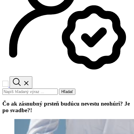
Hľadať
Čo ak zásnubný prsteň budúcu nevestu neohúri? Je
po svadbe?!