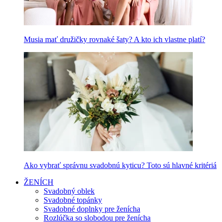
Musia mať družičky rovnaké šaty? A kto ich vlastne platí?
Ako vybrať správnu svadobnú kyticu? Toto sú hlavné kritériá
ŽENÍCH
Svadobný oblek
Svadobné topánky
Svadobné doplnky pre ženícha
Rozlúčka so slobodou pre ženícha