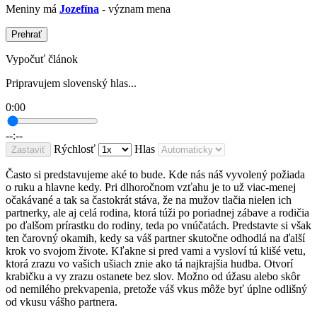
Meniny má
Jozefína
- význam mena
Prehrať
Vypočuť článok
Pripravujem slovenský hlas...
0:00
--:--
Rýchlosť
Hlas
Zastaviť
Často si predstavujeme aké to bude. Kde nás náš vyvolený požiada
o ruku a hlavne kedy. Pri dlhoročnom vzťahu je to už viac-menej
očakávané a tak sa častokrát stáva, že na mužov tlačia nielen ich
partnerky, ale aj celá rodina, ktorá túži po poriadnej zábave a rodičia
po ďalšom prírastku do rodiny, teda po vnúčatách. Predstavte si však
ten čarovný okamih, kedy sa váš partner skutočne odhodlá na ďalší
krok vo svojom živote. Kľakne si pred vami a vysloví tú klišé vetu,
ktorá zrazu vo vašich ušiach znie ako tá najkrajšia hudba. Otvorí
krabičku a vy zrazu ostanete bez slov. Možno od úžasu alebo skôr
od nemilého prekvapenia, pretože váš vkus môže byť úplne odlišný
od vkusu vášho partnera.