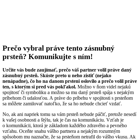
Prečo vybral práve tento zásnubný
prsteň? Komunikujte s ním!
Určite vás bude zaujímať, prečo váš partner volil práve daný
zásnubný prsteň. Skúste preto u neho zistiť (nejako
nenápadne), čo ho na danom prsteni oslovilo a prečo volil práve
ten, s ktorým si pred vás pokľakol.
Možno v ňom videl nejakú
spojitosť či symboliku a možno sa mu daný prsteň spája s nejakým
príbehom či udalosťou. A práve do príbehu v spojitosti s prsteňom
sa môžete zamilovať natoľko, že sa ho nebude chcieť vzdať.
No, ak ani napriek tomu sa vám prsteň nebude páčiť, pretože nesedí
k vašej osobnosti a štýlu, tak je čas na komunikáciu. Vzťah je
o komunikácii, ktorá je základom každého zdravého a pevného
vzťahu. Oceňte snahu vášho partnera a nejakým rozumným
spôsobom mu naznačte, že sa prsteňom netrafil do vášho vkusu. Ak