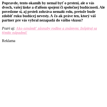
Popravde, tento okamih by nemal byť o prsteni, ale o vás
dvoch, vašej láske a ďalšom spojení či spoločnej budúcnosti. Ale
povedzme si, aj prsteň zohráva nemalú rolu, pretože bude
zdobiť ruku budúcej nevesty. A čo ak práve ten, ktorý váš
partner pre vás vybral nezapadá do vášho vkusu?
Pozri aj:
Ako oznámiť zásnuby rodine a známym: Inšpiruj sa
týmito nápadmi!
Reklama