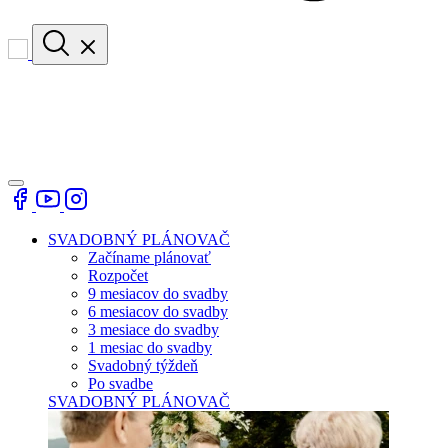
SVADOBNÝ PLÁNOVAČ
Začíname plánovať
Rozpočet
9 mesiacov do svadby
6 mesiacov do svadby
3 mesiace do svadby
1 mesiac do svadby
Svadobný týždeň
Po svadbe
SVADOBNÝ PLÁNOVAČ