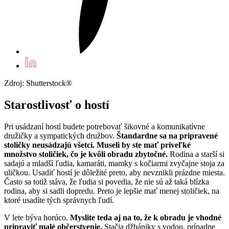
Zdroj: Shutterstock®
Starostlivosť o hostí
Pri usádzaní hostí budete potrebovať šikovné a komunikatívne
družičky a sympatických družbov.
Štandardne sa na pripravené
stoličky neusádzajú všetci. Museli by ste mať priveľké
množstvo stoličiek, čo je kvôli obradu zbytočné.
Rodina a starší si
sadajú a mladší ľudia, kamaráti, mamky s kočiarmi zvyčajne stoja za
uličkou. Usadiť hostí je dôležité preto, aby nevznikli prázdne miesta.
Často sa totiž stáva, že ľudia si povedia, že nie sú až taká blízka
rodina, aby si sadli dopredu. Preto je lepšie mať menej stoličiek, na
ktoré usadíte tých správnych ľudí.
V lete býva horúco.
Myslite teda aj na to, že k obradu je vhodné
pripraviť malé občerstvenie.
Stačia džbániky s vodou, prípadne