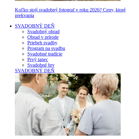
Koľko stojí svadobný fotograf v roku 2026? Ceny, ktoré
prekvapia
SVADOBNÝ DEŇ
Svadobný obrad
Obrad v prírode
Priebeh svadby
Program na svadbu
Svadobné tradície
Prvý tanec
Svadobné hry
SVADOBNÝ DEŇ