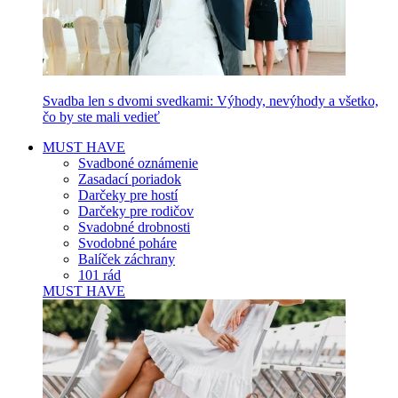
Svadba len s dvomi svedkami: Výhody, nevýhody a všetko,
čo by ste mali vedieť
MUST HAVE
Svadboné oznámenie
Zasadací poriadok
Darčeky pre hostí
Darčeky pre rodičov
Svadobné drobnosti
Svodobné poháre
Balíček záchrany
101 rád
MUST HAVE