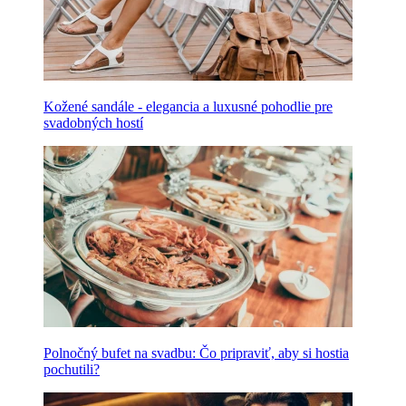
Kožené sandále - elegancia a luxusné pohodlie pre
svadobných hostí
Polnočný bufet na svadbu: Čo pripraviť, aby si hostia
pochutili?