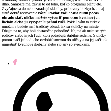
dlho. Samozrejme, závisí to od toho, koľko programu plánujete.
Zvyčajne sa do neho zaraďujú skladby, príhovory blízkych, ale aj
staré dobré recitovanie básní.
Pokiaľ vaši hostia budú počas
obradu stáť, uličku môžete vytvoriť pomocou kvetinových
ikebán alebo ju vysypať lupeňmi ruží.
Pokiaľ vám to cirkev
umožní a budete mať tradičný obrad, tak sú stoličky na mieste.
Dbajte na to, aby boli dostatočne pohodlné. Najmä ak máte starých
rodičov alebo iných ľudí, ktorí potrebujú stabilné sedenie. Stoličky
potom stačí jednoducho ozdobiť smerom do uličky a na jej začiatok
umiestniť kvetinové ikebany alebo stojany so sviečkami.