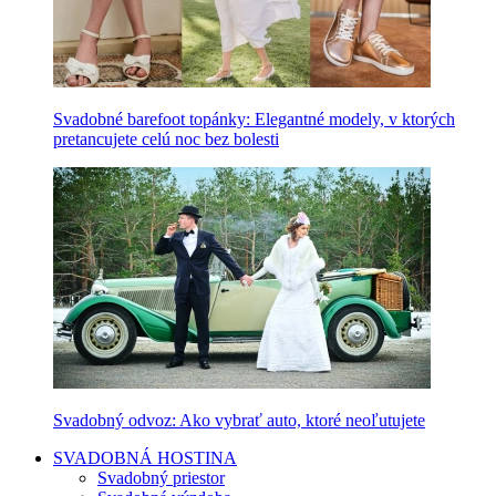
Svadobné barefoot topánky: Elegantné modely, v ktorých
pretancujete celú noc bez bolesti
Svadobný odvoz: Ako vybrať auto, ktoré neoľutujete
SVADOBNÁ HOSTINA
Svadobný priestor