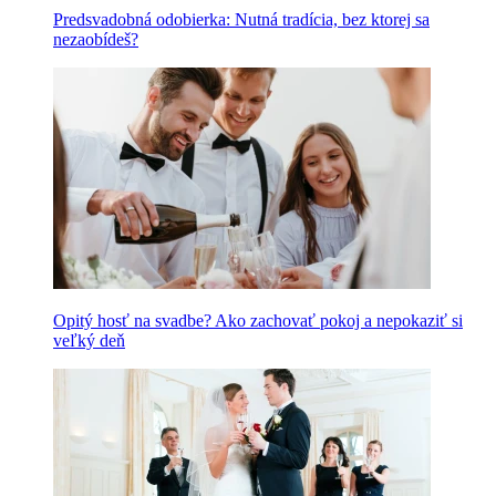
Predsvadobná odobierka: Nutná tradícia, bez ktorej sa
nezaobídeš?
Opitý hosť na svadbe? Ako zachovať pokoj a nepokaziť si
veľký deň