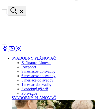
SVADOBNÝ PLÁNOVAČ
Začíname plánovať
Rozpočet
9 mesiacov do svadby
6 mesiacov do svadby
3 mesiace do svadby
1 mesiac do svadby
Svadobný týždeň
Po svadbe
SVADOBNÝ PLÁNOVAČ