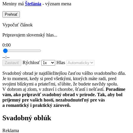
Meniny má
Štefánia
- význam mena
Prehrať
Vypočuť článok
Pripravujem slovenský hlas...
0:00
--:--
Rýchlosť
Hlas
Zastaviť
Svadobný obrad je najdôležitejšou časťou vášho svadobného dňa.
Je to moment, kedy si pred všetkými, ktorých máte radi, pred
svojimi blízkymi a priateľmi, sľúbite, že budete navždy spolu.
V dobrom aj zlom, v zdraví i chorobe, šťastí i nešťastí.
Poradíme
vám, ako pripraviť svadobný obrad v prírode. Tak, aby bol
príjemný pre vašich hostí, nezabudnuteľný pre vás
a romantický i praktický zároveň.
Svadobný oblúk
Reklama