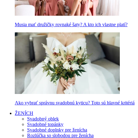
Musia mať družičky rovnaké šaty? A kto ich vlastne platí?
Ako vybrať správnu svadobnú kyticu? Toto sú hlavné kritériá
ŽENÍCH
Svadobný oblek
Svadobné topánky
Svadobné doplnky pre ženícha
Rozlúčka so slobodou pre ženícha