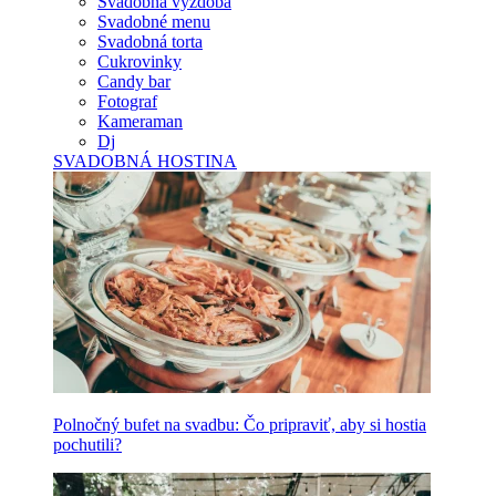
Svadobná výzdoba
Svadobné menu
Svadobná torta
Cukrovinky
Candy bar
Fotograf
Kameraman
Dj
SVADOBNÁ HOSTINA
Polnočný bufet na svadbu: Čo pripraviť, aby si hostia
pochutili?