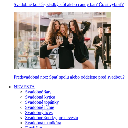
Svadobné koláče, sladký stôl alebo candy bar? Čo si vybrať?
Predsvadobná noc: Spať spolu alebo oddelene pred svadbou?
NEVESTA
Svadobné šaty
Svadobná kytica
Svadobné topánky
Svadobné líčnie
Svadobný účes
Svadobné šperky pre nevestu
Svadobná manikúra
Družičky