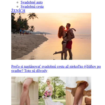
Svadobné auto
Svadobná cesta
ŽENÍCH
Prečo si naplánovať svadobnú cestu až niekoľko týždňov po
svadbe? Toto sú dôvody