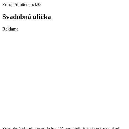
Zdroj: Shutterstock®
Svadobná ulička
Reklama
Svadobný obrad v prírode je väčšinou civilný, teda netrvá veľmi