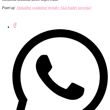
Pozri aj:
Aktuálne svadobné trendy: Aká budeš nevesta?