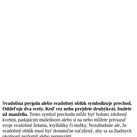
Svadobná pergola alebo svadobný oblúk symbolizuje prechod.
Oddeľuje dva svety. Keď cez neho prejdete druhýkrát, budete
už manželia.
Tento symbol prechodu môže byť bohato zdobený
kvetmi, padajúcim mušelínom alebo si na neho môžete priviazať
svoje svadobné želania, kryštáliky či stužky. Nezabudnite ale, že
svadobný oblúk musí byť dostatočne zaťažený, aby sa za žiadnych
okolností nezlomil alebo neprevrátil.