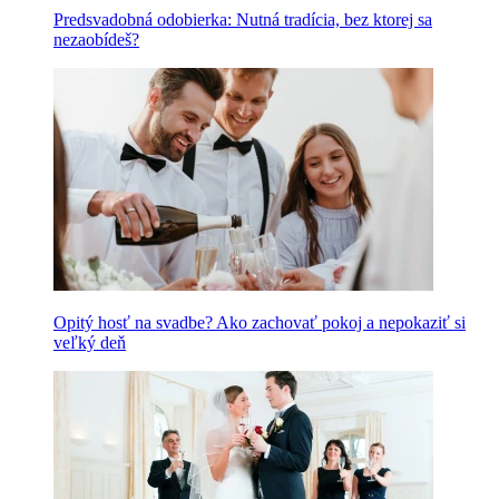
Predsvadobná odobierka: Nutná tradícia, bez ktorej sa
nezaobídeš?
Opitý hosť na svadbe? Ako zachovať pokoj a nepokaziť si
veľký deň