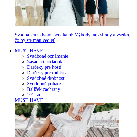
Svadba len s dvomi svedkami: Výhody, nevýhody a všetko,
čo by ste mali vedieť
MUST HAVE
Svadboné oznámenie
Zasadací poriadok
Darčeky pre hostí
Darčeky pre rodičov
Svadobné drobnosti
Svodobné poháre
Balíček záchrany
101 rád
MUST HAVE