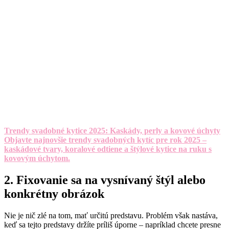
Trendy svadobné kytice 2025: Kaskády, perly a kovové úchyty
Objavte najnovšie trendy svadobných kytíc pre rok 2025 –
kaskádové tvary, koralové odtiene a štýlové kytice na ruku s
kovovým úchytom.
2. Fixovanie sa na vysnívaný štýl aleb
o
konkrétny obrázok
Nie je nič zlé na tom, mať určitú predstavu. Problém však nastáva,
keď sa tejto predstavy držíte príliš úporne – napríklad chcete presne