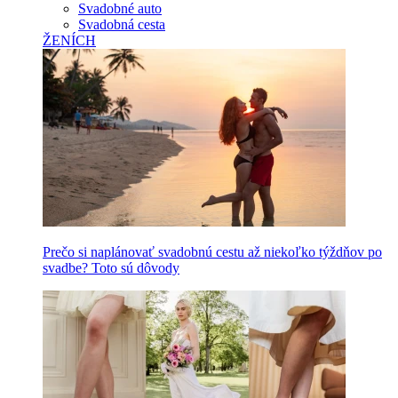
Svadobné auto
Svadobná cesta
ŽENÍCH
Prečo si naplánovať svadobnú cestu až niekoľko týždňov po
svadbe? Toto sú dôvody