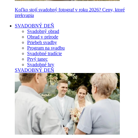
Koľko stojí svadobný fotograf v roku 2026? Ceny, ktoré
prekvapia
SVADOBNÝ DEŇ
Svadobný obrad
Obrad v prírode
Priebeh svadby
Program na svadbu
Svadobné tradície
Prvý tanec
Svadobné hry
SVADOBNÝ DEŇ