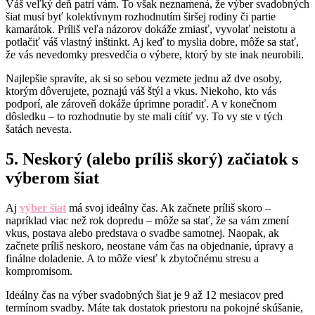
Váš veľký deň patrí vám. To však neznamená, že výber svadobných
šiat musí byť kolektívnym rozhodnutím širšej rodiny či partie
kamarátok. Príliš veľa názorov dokáže zmiasť, vyvolať neistotu a
potlačiť váš vlastný inštinkt. Aj keď to myslia dobre, môže sa stať,
že vás nevedomky presvedčia o výbere, ktorý by ste inak neurobili.
Najlepšie spravíte, ak si so sebou vezmete jednu až dve osoby,
ktorým dôverujete, poznajú váš štýl a vkus. Niekoho, kto vás
podporí, ale zároveň dokáže úprimne poradiť. A v konečnom
dôsledku – to rozhodnutie by ste mali cítiť vy. To vy ste v tých
šatách nevesta.
5. Neskorý (alebo príliš skorý) začiatok s
výberom šiat
Aj
výber šiat
má svoj ideálny čas. Ak začnete príliš skoro –
napríklad viac než rok dopredu – môže sa stať, že sa vám zmení
vkus, postava alebo predstava o svadbe samotnej. Naopak, ak
začnete príliš neskoro, neostane vám čas na objednanie, úpravy a
finálne doladenie. A to môže viesť k zbytočnému stresu a
kompromisom.
Ideálny čas na výber svadobných šiat je 9 až 12 mesiacov pred
termínom svadby. Máte tak dostatok priestoru na pokojné skúšanie,