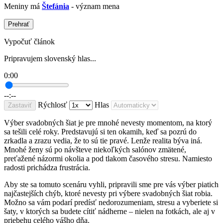
Meniny má
Štefánia
- význam mena
Prehrať
Vypočuť článok
Pripravujem slovenský hlas...
0:00
--:--
Rýchlosť
Hlas
Zastaviť
Výber svadobných šiat je pre mnohé nevesty momentom, na ktorý
sa tešili celé roky. Predstavujú si ten okamih, keď sa pozrú do
zrkadla a zrazu vedia, že to sú tie pravé. Lenže realita býva iná.
Mnohé ženy sú po návšteve niekoľkých salónov zmätené,
preťažené názormi okolia a pod tlakom časového stresu. Namiesto
radosti prichádza frustrácia.
Aby ste sa tomuto scenáru vyhli, pripravili sme pre vás výber piatich
najčastejších chýb, ktoré nevesty pri výbere svadobných šiat robia.
Možno sa vám podarí predísť nedorozumeniam, stresu a vyberiete si
šaty, v ktorých sa budete cítiť nádherne – nielen na fotkách, ale aj v
priebehu celého vášho dňa.