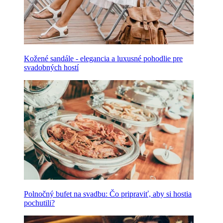
Kožené sandále - elegancia a luxusné pohodlie pre
svadobných hostí
Polnočný bufet na svadbu: Čo pripraviť, aby si hostia
pochutili?