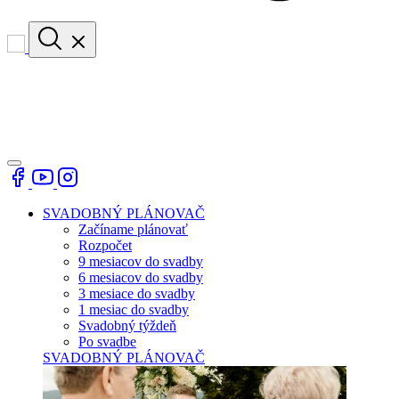
SVADOBNÝ PLÁNOVAČ
Začíname plánovať
Rozpočet
9 mesiacov do svadby
6 mesiacov do svadby
3 mesiace do svadby
1 mesiac do svadby
Svadobný týždeň
Po svadbe
SVADOBNÝ PLÁNOVAČ