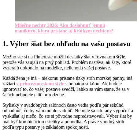
Mliečne nechty 2026: Ako dosiahnuť jemnú
manikúru, ktorá pristane aj krátkym nechtom?
1. Výber šiat bez ohľadu na vašu postavu
Možno ste si na Pintereste uložili desiatky šiat v rovnakom štýle,
pretože vás zaujali na prvý pohľad. Problém nastáva, ak šaty, ktoré
vyzerajú dokonalo na modelke, nelichotia vašej postave.
Každá žena je iná – niekomu pristane úzky strih morskej panny, iná
zažiari
v princeznovskom štýle
s bohatou sukňou. Ak budete
ignorovať to, čo vašej postave svedčí, ľahko sa vám stane, že sa v
šatách nebudete cítiť prirodzene.
Stylistky v svadobných salónoch často vedia podľa pár sekúnd
odhadnúť, čo by vám mohlo sadnúť. Nebojte sa ich rady vypočuť a
vyskúšať aj niečo, čo ste si pôvodne nepredstavovali. Výber šiat by
mal byť kombináciou estetiky a pohodlia. A práve vhodný strih
podľa typu postavy je základom spokojnosti.