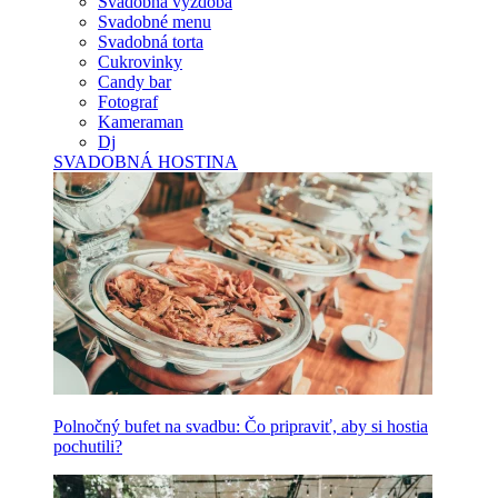
Svadobná výzdoba
Svadobné menu
Svadobná torta
Cukrovinky
Candy bar
Fotograf
Kameraman
Dj
SVADOBNÁ HOSTINA
Polnočný bufet na svadbu: Čo pripraviť, aby si hostia
pochutili?