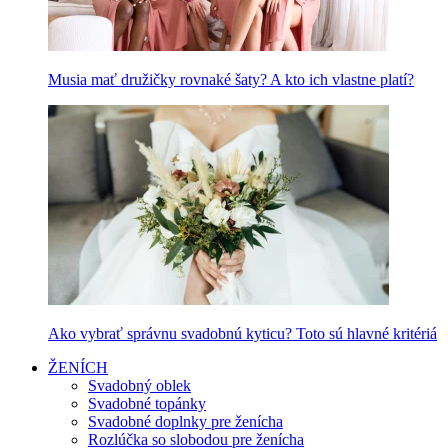
Musia mať družičky rovnaké šaty? A kto ich vlastne platí?
Ako vybrať správnu svadobnú kyticu? Toto sú hlavné kritériá
ŽENÍCH
Svadobný oblek
Svadobné topánky
Svadobné doplnky pre ženícha
Rozlúčka so slobodou pre ženícha