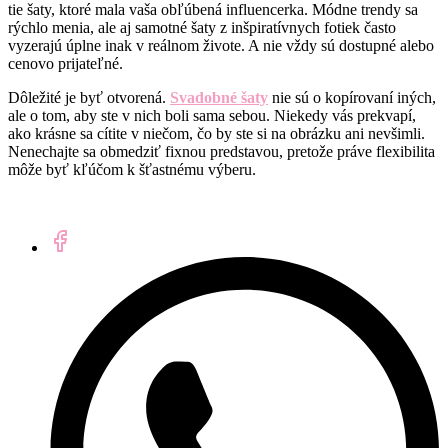
tie šaty, ktoré mala vaša obľúbená influencerka. Módne trendy sa
rýchlo menia, ale aj samotné šaty z inšpiratívnych fotiek často
vyzerajú úplne inak v reálnom živote. A nie vždy sú dostupné alebo
cenovo prijateľné.
Dôležité je byť otvorená.
Svadobné šaty
nie sú o kopírovaní iných,
ale o tom, aby ste v nich boli sama sebou. Niekedy vás prekvapí,
ako krásne sa cítite v niečom, čo by ste si na obrázku ani nevšimli.
Nenechajte sa obmedziť fixnou predstavou, pretože práve flexibilita
môže byť kľúčom k šťastnému výberu.