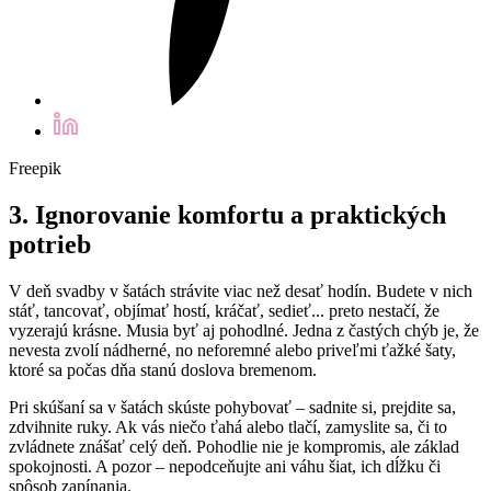
Freepik
3. Ignorovanie komfortu a praktických
potrieb
V deň svadby v šatách strávite viac než desať hodín. Budete v nich
stáť, tancovať, objímať hostí, kráčať, sedieť... preto nestačí, že
vyzerajú krásne. Musia byť aj pohodlné. Jedna z častých chýb je, že
nevesta zvolí nádherné, no neforemné alebo priveľmi ťažké šaty,
ktoré sa počas dňa stanú doslova bremenom.
Pri skúšaní sa v šatách skúste pohybovať – sadnite si, prejdite sa,
zdvihnite ruky. Ak vás niečo ťahá alebo tlačí, zamyslite sa, či to
zvládnete znášať celý deň. Pohodlie nie je kompromis, ale základ
spokojnosti. A pozor – nepodceňujte ani váhu šiat, ich dĺžku či
spôsob zapínania.