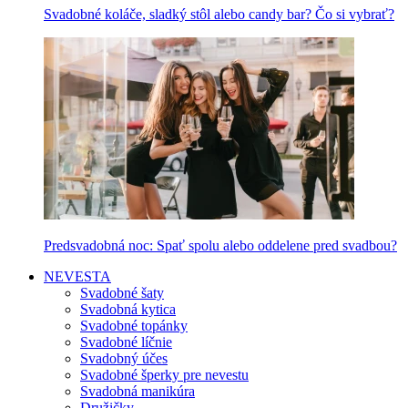
Svadobné koláče, sladký stôl alebo candy bar? Čo si vybrať?
Predsvadobná noc: Spať spolu alebo oddelene pred svadbou?
NEVESTA
Svadobné šaty
Svadobná kytica
Svadobné topánky
Svadobné líčnie
Svadobný účes
Svadobné šperky pre nevestu
Svadobná manikúra
Družičky