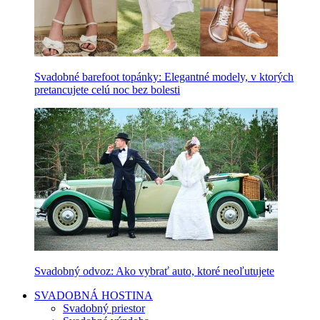
Svadobné barefoot topánky: Elegantné modely, v ktorých
pretancujete celú noc bez bolesti
Svadobný odvoz: Ako vybrať auto, ktoré neoľutujete
SVADOBNÁ HOSTINA
Svadobný priestor