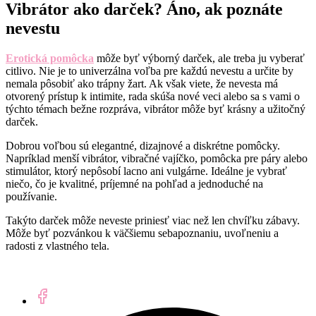
Vibrátor ako darček? Áno, ak poznáte
nevestu
Erotická pomôcka
môže byť výborný darček, ale treba ju vyberať
citlivo. Nie je to univerzálna voľba pre každú nevestu a určite by
nemala pôsobiť ako trápny žart. Ak však viete, že nevesta má
otvorený prístup k intimite, rada skúša nové veci alebo sa s vami o
týchto témach bežne rozpráva, vibrátor môže byť krásny a užitočný
darček.
Dobrou voľbou sú elegantné, dizajnové a diskrétne pomôcky.
Napríklad menší vibrátor, vibračné vajíčko, pomôcka pre páry alebo
stimulátor, ktorý nepôsobí lacno ani vulgárne. Ideálne je vybrať
niečo, čo je kvalitné, príjemné na pohľad a jednoduché na
používanie.
Takýto darček môže neveste priniesť viac než len chvíľku zábavy.
Môže byť pozvánkou k väčšiemu sebapoznaniu, uvoľneniu a
radosti z vlastného tela.