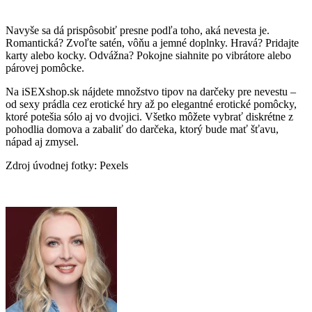
Navyše sa dá prispôsobiť presne podľa toho, aká nevesta je.
Romantická? Zvoľte satén, vôňu a jemné doplnky. Hravá? Pridajte
karty alebo kocky. Odvážna? Pokojne siahnite po vibrátore alebo
párovej pomôcke.
Na iSEXshop.sk nájdete množstvo tipov na darčeky pre nevestu –
od sexy prádla cez erotické hry až po elegantné erotické pomôcky,
ktoré potešia sólo aj vo dvojici. Všetko môžete vybrať diskrétne z
pohodlia domova a zabaliť do darčeka, ktorý bude mať šťavu,
nápad aj zmysel.
Zdroj úvodnej fotky: Pexels