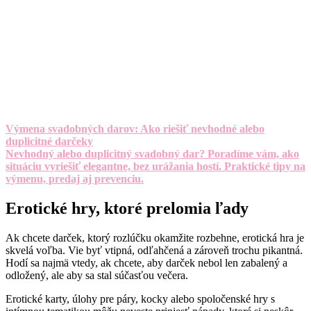
Výmena svadobných darov: Ako riešiť nevhodné alebo
duplicitné darčeky
Nevhodný alebo duplicitný svadobný dar? Poradíme vám, ako
situáciu vyriešiť elegantne, bez urážania hostí. Praktické tipy na
výmenu, predaj aj prevenciu.
Erotické hry, ktoré prelomia ľady
Ak chcete darček, ktorý rozlúčku okamžite rozbehne, erotická hra je
skvelá voľba. Vie byť vtipná, odľahčená a zároveň trochu pikantná.
Hodí sa najmä vtedy, ak chcete, aby darček nebol len zabalený a
odložený, ale aby sa stal súčasťou večera.
Erotické karty, úlohy pre páry, kocky alebo spoločenské hry s