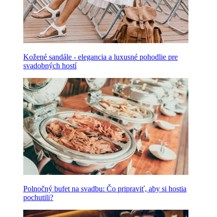
Kožené sandále - elegancia a luxusné pohodlie pre
svadobných hostí
Polnočný bufet na svadbu: Čo pripraviť, aby si hostia
pochutili?