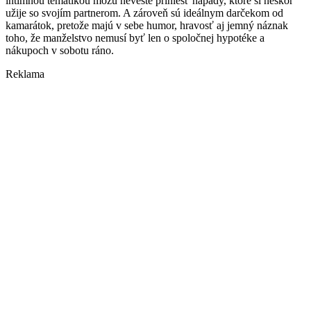
intímnou tematikou môžu neveste priniesť nápady, ktoré si neskôr
užije so svojím partnerom. A zároveň sú ideálnym darčekom od
kamarátok, pretože majú v sebe humor, hravosť aj jemný náznak
toho, že manželstvo nemusí byť len o spoločnej hypotéke a
nákupoch v sobotu ráno.
Reklama