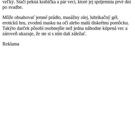
veľký. Stačí pekná krabička a pár vecí, ktoré jej spríjemnia prvé dni
po svadbe.
Môže obsahovať jemné prádlo, masážny olej, lubrikačný gél,
erotickú hru, zvodnú masku na oči alebo malú diskrétnu pomôcku.
Takýto darček pôsobí osobnejšie než jedna náhodne kúpená vec a
zároveň ukazuje, že ste si s ním dali záležať.
Reklama