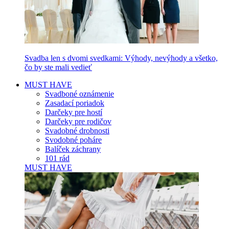
Svadba len s dvomi svedkami: Výhody, nevýhody a všetko,
čo by ste mali vedieť
MUST HAVE
Svadboné oznámenie
Zasadací poriadok
Darčeky pre hostí
Darčeky pre rodičov
Svadobné drobnosti
Svodobné poháre
Balíček záchrany
101 rád
MUST HAVE