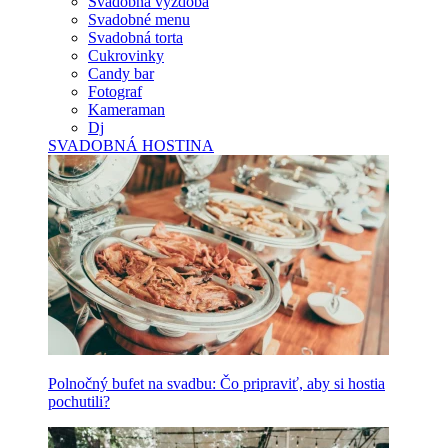
Svadobná výzdoba
Svadobné menu
Svadobná torta
Cukrovinky
Candy bar
Fotograf
Kameraman
Dj
SVADOBNÁ HOSTINA
Polnočný bufet na svadbu: Čo pripraviť, aby si hostia
pochutili?