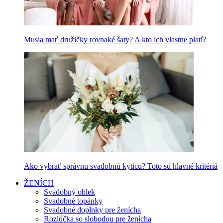
Musia mať družičky rovnaké šaty? A kto ich vlastne platí?
Ako vybrať správnu svadobnú kyticu? Toto sú hlavné kritériá
ŽENÍCH
Svadobný oblek
Svadobné topánky
Svadobné doplnky pre ženícha
Rozlúčka so slobodou pre ženícha