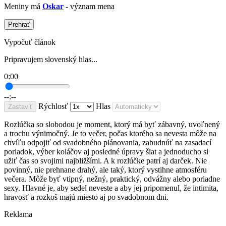
Meniny má
Oskar
- význam mena
Prehrať
Vypočuť článok
Pripravujem slovenský hlas...
0:00
--:--
Rýchlosť
Hlas
Zastaviť
Rozlúčka so slobodou je moment, ktorý má byť zábavný, uvoľnený
a trochu výnimočný. Je to večer, počas ktorého sa nevesta môže na
chvíľu odpojiť od svadobného plánovania, zabudnúť na zasadací
poriadok, výber koláčov aj posledné úpravy šiat a jednoducho si
užiť čas so svojimi najbližšími. A k rozlúčke patrí aj darček. Nie
povinný, nie prehnane drahý, ale taký, ktorý vystihne atmosféru
večera. Môže byť vtipný, nežný, praktický, odvážny alebo poriadne
sexy. Hlavné je, aby sedel neveste a aby jej pripomenul, že intimita,
hravosť a rozkoš majú miesto aj po svadobnom dni.
Reklama