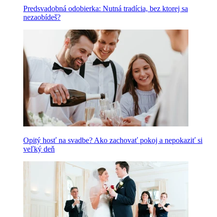
Predsvadobná odobierka: Nutná tradícia, bez ktorej sa
nezaobídeš?
Opitý hosť na svadbe? Ako zachovať pokoj a nepokaziť si
veľký deň