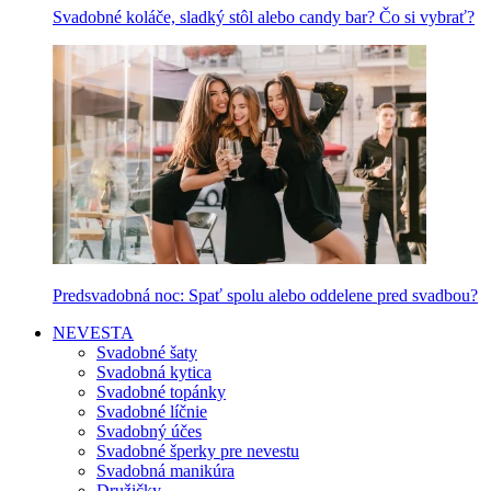
Svadobné koláče, sladký stôl alebo candy bar? Čo si vybrať?
Predsvadobná noc: Spať spolu alebo oddelene pred svadbou?
NEVESTA
Svadobné šaty
Svadobná kytica
Svadobné topánky
Svadobné líčnie
Svadobný účes
Svadobné šperky pre nevestu
Svadobná manikúra
Družičky