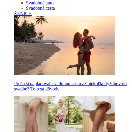
Svadobné auto
Svadobná cesta
ŽENÍCH
Prečo si naplánovať svadobnú cestu až niekoľko týždňov po
svadbe? Toto sú dôvody