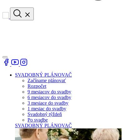
SVADOBNÝ PLÁNOVAČ
Začíname plánovať
Rozpočet
9 mesiacov do svadby
6 mesiacov do svadby
3 mesiace do svadby
1 mesiac do svadby
Svadobný týždeň
Po svadbe
SVADOBNÝ PLÁNOVAČ