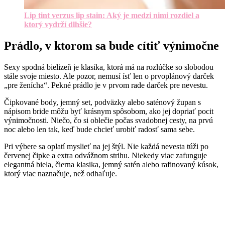
Lip tint verzus lip stain: Aký je medzi nimi rozdiel a
ktorý vydrží dlhšie?
Prádlo, v ktorom sa bude cítiť výnimočne
Sexy spodná bielizeň je klasika, ktorá má na rozlúčke so slobodou
stále svoje miesto. Ale pozor, nemusí ísť len o prvoplánový darček
„pre ženícha“. Pekné prádlo je v prvom rade darček pre nevestu.
Čipkované body, jemný set, podväzky alebo saténový župan s
nápisom bride môžu byť krásnym spôsobom, ako jej dopriať pocit
výnimočnosti. Niečo, čo si oblečie počas svadobnej cesty, na prvú
noc alebo len tak, keď bude chcieť urobiť radosť sama sebe.
Pri výbere sa oplatí myslieť na jej štýl. Nie každá nevesta túži po
červenej čipke a extra odvážnom strihu. Niekedy viac zafunguje
elegantná biela, čierna klasika, jemný satén alebo rafinovaný kúsok,
ktorý viac naznačuje, než odhaľuje.