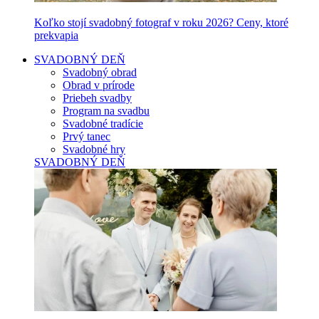
Koľko stojí svadobný fotograf v roku 2026? Ceny, ktoré
prekvapia
SVADOBNÝ DEŇ
Svadobný obrad
Obrad v prírode
Priebeh svadby
Program na svadbu
Svadobné tradície
Prvý tanec
Svadobné hry
SVADOBNÝ DEŇ