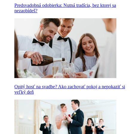
Predsvadobná odobierka: Nutná tradícia, bez ktorej sa
nezaobídeš?
Opitý hosť na svadbe? Ako zachovať pokoj a nepokaziť si
veľký deň