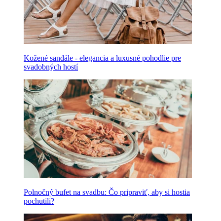
Kožené sandále - elegancia a luxusné pohodlie pre
svadobných hostí
Polnočný bufet na svadbu: Čo pripraviť, aby si hostia
pochutili?