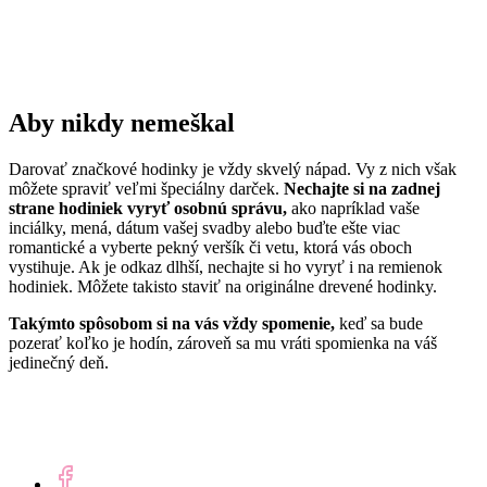
Aby nikdy nemeškal
Darovať značkové hodinky je vždy skvelý nápad. Vy z nich však
môžete spraviť veľmi špeciálny darček.
Nechajte si na zadnej
strane hodiniek vyryť osobnú správu,
ako napríklad vaše
inciálky, mená, dátum vašej svadby alebo buďte ešte viac
romantické a vyberte pekný veršík či vetu, ktorá vás oboch
vystihuje. Ak je odkaz dlhší, nechajte si ho vyryť i na remienok
hodiniek. Môžete takisto staviť na originálne drevené hodinky.
Takýmto spôsobom si na vás vždy spomenie,
keď sa bude
pozerať koľko je hodín, zároveň sa mu vráti spomienka na váš
jedinečný deň.