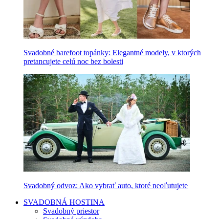
Svadobné barefoot topánky: Elegantné modely, v ktorých
pretancujete celú noc bez bolesti
Svadobný odvoz: Ako vybrať auto, ktoré neoľutujete
SVADOBNÁ HOSTINA
Svadobný priestor