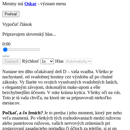
Meniny má
Oskar
- význam mena
Prehrať
Vypočuť článok
Pripravujem slovenský hlas...
0:00
--:--
Rýchlosť
Hlas
Zastaviť
Nastane ten dlho očakávaný deň D – vaša svadba. Všetko je
nachystané, od svadobnej hostiny cez výzdobu až po chutné
zákusky. Vy žiarite vo svojich vysnívaných svadobných šatách,
s elegantným závojom, dokonalým make-upom a ešte
bezchybnejším účesom. V ruke krásna kytica. Všetky oči na vás.
Toto je tá vaša chvíľa, na ktorú ste sa pripravovali niekoľko
mesiacov.
Počkať, a čo ženích?
Je to predsa i jeho moment, ktorý pre neho
veľa znamená. Po všetkých tých rozhodovaniach medzi ružovou
alebo pastelovou ružovou, vašich nervových zrúteniach pri
zostavovaní zasadacieho poriadku či účtoch za telefón, si aj on