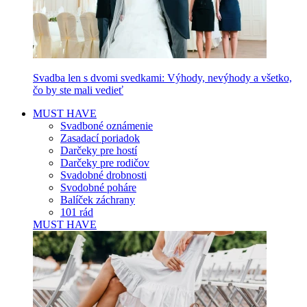
Svadba len s dvomi svedkami: Výhody, nevýhody a všetko,
čo by ste mali vedieť
MUST HAVE
Svadboné oznámenie
Zasadací poriadok
Darčeky pre hostí
Darčeky pre rodičov
Svadobné drobnosti
Svodobné poháre
Balíček záchrany
101 rád
MUST HAVE