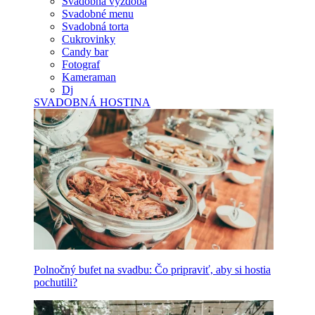
Svadobná výzdoba
Svadobné menu
Svadobná torta
Cukrovinky
Candy bar
Fotograf
Kameraman
Dj
SVADOBNÁ HOSTINA
Polnočný bufet na svadbu: Čo pripraviť, aby si hostia
pochutili?