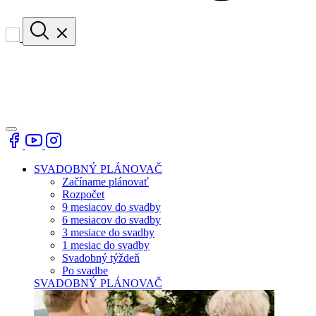
SVADOBNÝ PLÁNOVAČ
Začíname plánovať
Rozpočet
9 mesiacov do svadby
6 mesiacov do svadby
3 mesiace do svadby
1 mesiac do svadby
Svadobný týždeň
Po svadbe
SVADOBNÝ PLÁNOVAČ