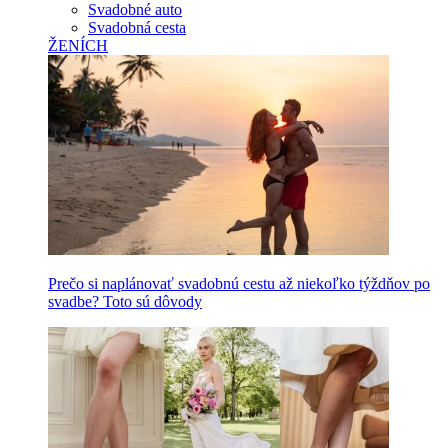
Svadobné auto
Svadobná cesta
ŽENÍCH
Prečo si naplánovať svadobnú cestu až niekoľko týždňov po
svadbe? Toto sú dôvody