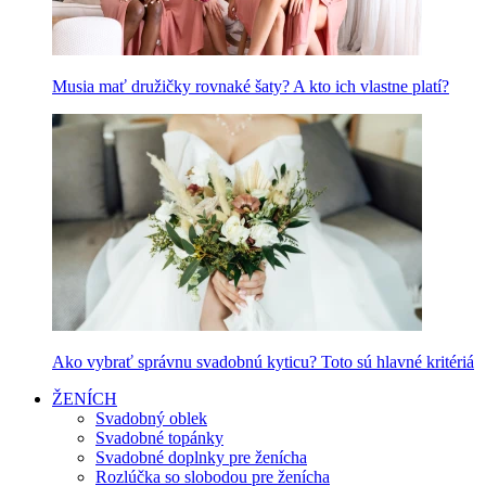
Musia mať družičky rovnaké šaty? A kto ich vlastne platí?
Ako vybrať správnu svadobnú kyticu? Toto sú hlavné kritériá
ŽENÍCH
Svadobný oblek
Svadobné topánky
Svadobné doplnky pre ženícha
Rozlúčka so slobodou pre ženícha