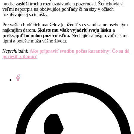
predsa zaslúži trochu rozmaznávania a pozornosti. Ženíchovia si
veľmi nepotrpia na obdivujúce pohľady či na slzy v očiach
rozplývajúcej sa tetušky.
Pre vašich budúcich manželov je oženiť sa s vami samo osebe tým
najkrajším darom.
Skúste mu však vyjadriť svoju lásku a
prekvapiť ho milou pozornosťou.
Nechajte sa inšpirovať našimi
tipmi a potešte muža vášho života.
Neprehliadni:
Ako pripraviť svadbu počas karantény: Čo sa dá
poriešiť z domu?