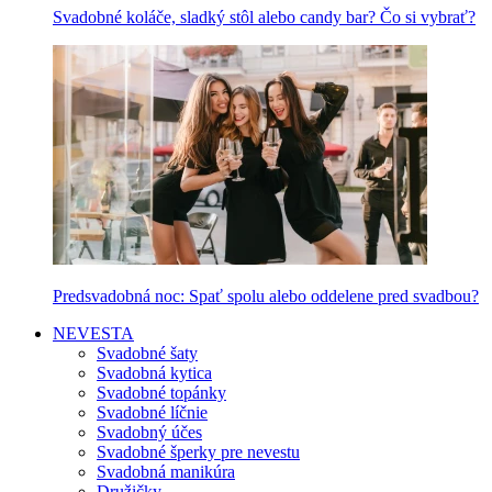
Svadobné koláče, sladký stôl alebo candy bar? Čo si vybrať?
Predsvadobná noc: Spať spolu alebo oddelene pred svadbou?
NEVESTA
Svadobné šaty
Svadobná kytica
Svadobné topánky
Svadobné líčnie
Svadobný účes
Svadobné šperky pre nevestu
Svadobná manikúra
Družičky