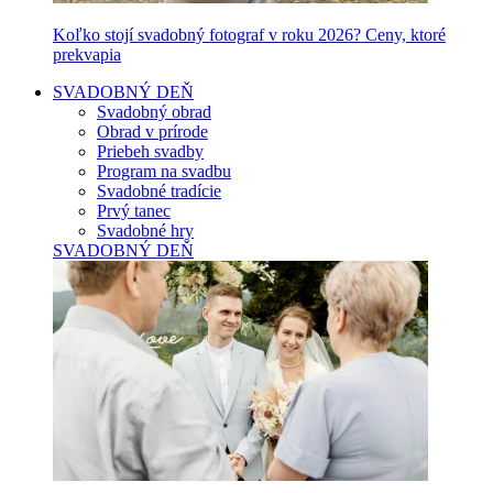
Koľko stojí svadobný fotograf v roku 2026? Ceny, ktoré
prekvapia
SVADOBNÝ DEŇ
Svadobný obrad
Obrad v prírode
Priebeh svadby
Program na svadbu
Svadobné tradície
Prvý tanec
Svadobné hry
SVADOBNÝ DEŇ