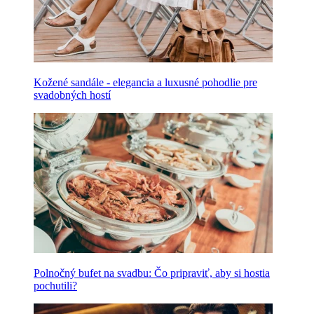
Kožené sandále - elegancia a luxusné pohodlie pre
svadobných hostí
Polnočný bufet na svadbu: Čo pripraviť, aby si hostia
pochutili?