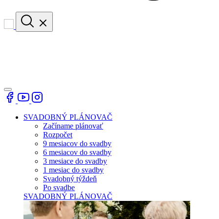
SVADOBNÝ PLÁNOVAČ
Začíname plánovať
Rozpočet
9 mesiacov do svadby
6 mesiacov do svadby
3 mesiace do svadby
1 mesiac do svadby
Svadobný týždeň
Po svadbe
SVADOBNÝ PLÁNOVAČ