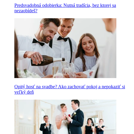
Predsvadobná odobierka: Nutná tradícia, bez ktorej sa
nezaobídeš?
Opitý hosť na svadbe? Ako zachovať pokoj a nepokaziť si
veľký deň