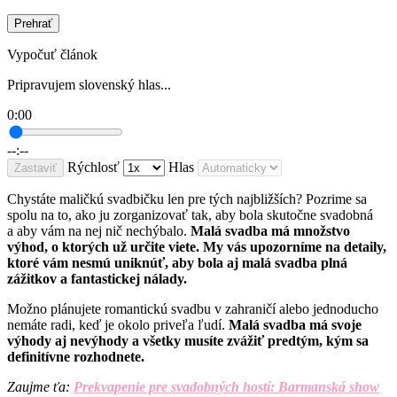
Prehrať
Vypočuť článok
Pripravujem slovenský hlas...
0:00
--:--
Rýchlosť
Hlas
Zastaviť
Chystáte maličkú svadbičku len pre tých najbližších? Pozrime sa
spolu na to, ako ju zorganizovať tak, aby bola skutočne svadobná
a aby vám na nej nič nechýbalo.
Malá svadba má množstvo
výhod, o ktorých už určite viete. My vás upozorníme na detaily,
ktoré vám nesmú uniknúť, aby bola aj malá svadba plná
zážitkov a fantastickej nálady.
Možno plánujete romantickú svadbu v zahraničí alebo jednoducho
nemáte radi, keď je okolo priveľa ľudí.
Malá svadba má svoje
výhody aj nevýhody a všetky musíte zvážiť predtým, kým sa
definitívne rozhodnete.
Zaujme ťa:
Prekvapenie pre svadobných hostí: Barmanská show