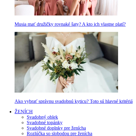
Musia mať družičky rovnaké šaty? A kto ich vlastne platí?
Ako vybrať správnu svadobnú kyticu? Toto sú hlavné kritériá
ŽENÍCH
Svadobný oblek
Svadobné topánky
Svadobné doplnky pre ženícha
Rozlúčka so slobodou pre ženícha