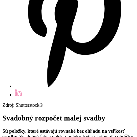
Zdroj: Shutterstock®
Svadobný rozpočet malej svadby
Sú položky, ktoré ostávajú rovnaké bez ohľadu na veľkosť
svadby.
Svadobné šaty a oblek, doplnky, kytica, fotograf a obrúčky