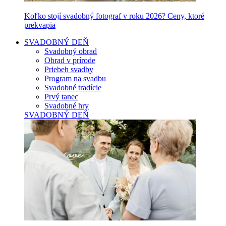
Koľko stojí svadobný fotograf v roku 2026? Ceny, ktoré
prekvapia
SVADOBNÝ DEŇ
Svadobný obrad
Obrad v prírode
Priebeh svadby
Program na svadbu
Svadobné tradície
Prvý tanec
Svadobné hry
SVADOBNÝ DEŇ