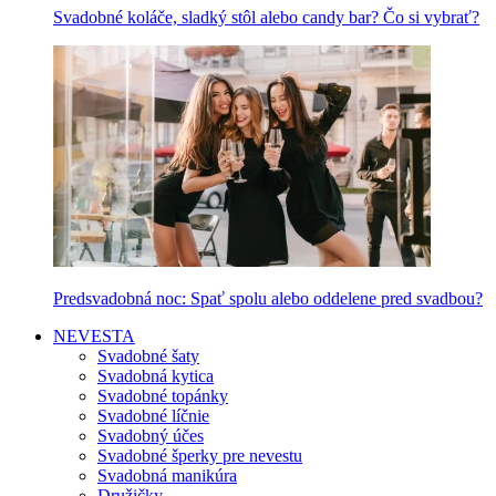
Svadobné koláče, sladký stôl alebo candy bar? Čo si vybrať?
Predsvadobná noc: Spať spolu alebo oddelene pred svadbou?
NEVESTA
Svadobné šaty
Svadobná kytica
Svadobné topánky
Svadobné líčnie
Svadobný účes
Svadobné šperky pre nevestu
Svadobná manikúra
Družičky