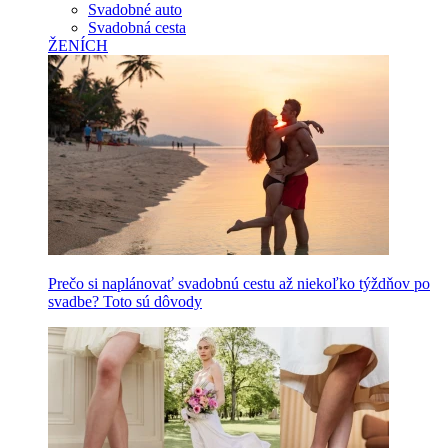
Svadobné auto
Svadobná cesta
ŽENÍCH
Prečo si naplánovať svadobnú cestu až niekoľko týždňov po
svadbe? Toto sú dôvody