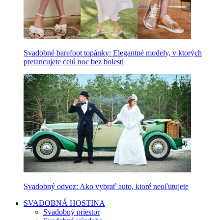
Svadobné barefoot topánky: Elegantné modely, v ktorých
pretancujete celú noc bez bolesti
Svadobný odvoz: Ako vybrať auto, ktoré neoľutujete
SVADOBNÁ HOSTINA
Svadobný priestor