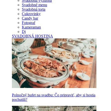
Svadobná výzdoba
Svadobné menu
Svadobná torta
Cukrovinky
Candy bar
Fotograf
Kameraman
Dj
SVADOBNÁ HOSTINA
Polnočný bufet na svadbu: Čo pripraviť, aby si hostia
pochutili?