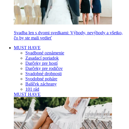
Svadba len s dvomi svedkami: Výhody, nevýhody a všetko,
čo by ste mali vedieť
MUST HAVE
Svadboné oznámenie
Zasadací poriadok
Darčeky pre hostí
Darčeky pre rodičov
Svadobné drobnosti
Svodobné poháre
Balíček záchrany
101 rád
MUST HAVE