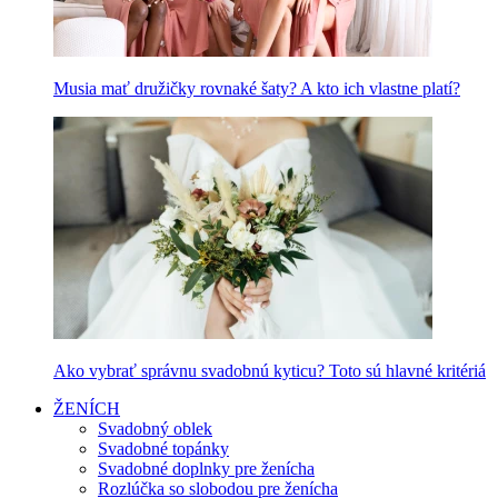
Musia mať družičky rovnaké šaty? A kto ich vlastne platí?
Ako vybrať správnu svadobnú kyticu? Toto sú hlavné kritériá
ŽENÍCH
Svadobný oblek
Svadobné topánky
Svadobné doplnky pre ženícha
Rozlúčka so slobodou pre ženícha