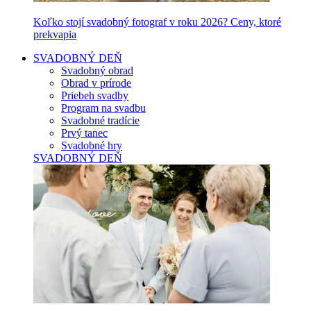
Koľko stojí svadobný fotograf v roku 2026? Ceny, ktoré
prekvapia
SVADOBNÝ DEŇ
Svadobný obrad
Obrad v prírode
Priebeh svadby
Program na svadbu
Svadobné tradície
Prvý tanec
Svadobné hry
SVADOBNÝ DEŇ