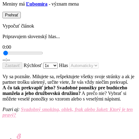
Meniny má
Ľubomíra
- význam mena
Prehrať
Vypočuť článok
Pripravujem slovenský hlas...
0:00
--:--
Rýchlosť
Hlas
Zastaviť
Vy sa poznáte. Milujete sa, rešpektujete všetky svoje stránky a ak je
partner trošku uletený, určite viete, že vás vždy niečím prekvapí.
A čo tak prekvapiť jeho? Svadobné ponožky pre budúceho
manžela a jeho družbovskú družinu?
A prečo nie? Vybrať si
môžete veselé ponožky so vzorom alebo s veselými nápismi.
Pozri aj:
Svadobný smoking, oblek, frak alebo žaket: Ktorý je ten
pravý?