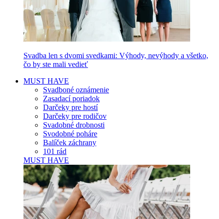
Svadba len s dvomi svedkami: Výhody, nevýhody a všetko,
čo by ste mali vedieť
MUST HAVE
Svadboné oznámenie
Zasadací poriadok
Darčeky pre hostí
Darčeky pre rodičov
Svadobné drobnosti
Svodobné poháre
Balíček záchrany
101 rád
MUST HAVE