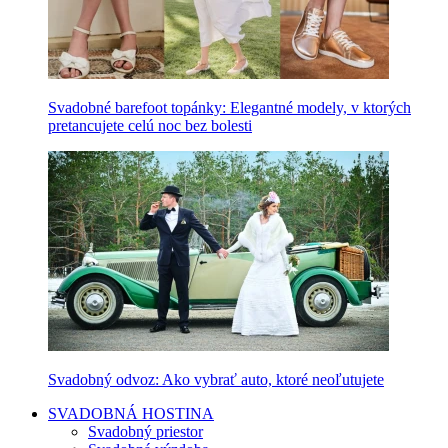
Svadobné barefoot topánky: Elegantné modely, v ktorých
pretancujete celú noc bez bolesti
Svadobný odvoz: Ako vybrať auto, ktoré neoľutujete
SVADOBNÁ HOSTINA
Svadobný priestor