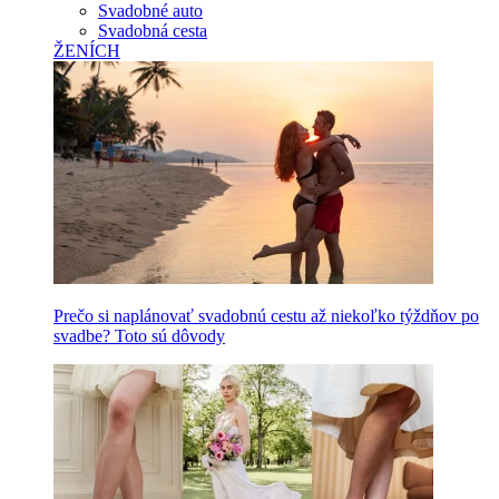
Svadobné auto
Svadobná cesta
ŽENÍCH
Prečo si naplánovať svadobnú cestu až niekoľko týždňov po
svadbe? Toto sú dôvody