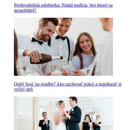
Predsvadobná odobierka: Nutná tradícia, bez ktorej sa
nezaobídeš?
Opitý hosť na svadbe? Ako zachovať pokoj a nepokaziť si
veľký deň