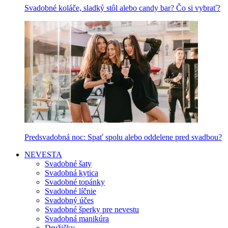
Svadobné koláče, sladký stôl alebo candy bar? Čo si vybrať?
Predsvadobná noc: Spať spolu alebo oddelene pred svadbou?
NEVESTA
Svadobné šaty
Svadobná kytica
Svadobné topánky
Svadobné líčnie
Svadobný účes
Svadobné šperky pre nevestu
Svadobná manikúra
Družičky