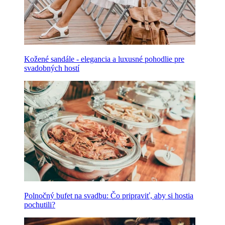
Kožené sandále - elegancia a luxusné pohodlie pre
svadobných hostí
Polnočný bufet na svadbu: Čo pripraviť, aby si hostia
pochutili?