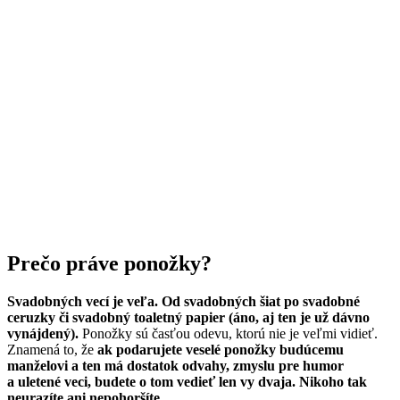
Prečo práve ponožky?
Svadobných vecí je veľa. Od svadobných šiat po svadobné
ceruzky či svadobný toaletný papier (áno, aj ten je už dávno
vynájdený).
Ponožky sú časťou odevu, ktorú nie je veľmi vidieť.
Znamená to, že
ak podarujete veselé ponožky budúcemu
manželovi a ten má dostatok odvahy, zmyslu pre humor
a uletené veci, budete o tom vedieť len vy dvaja. Nikoho tak
neurazíte ani nepohoršíte.