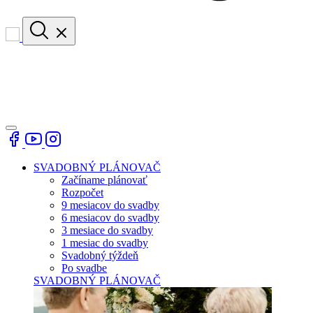
SVADOBNÝ PLÁNOVAČ
Začíname plánovať
Rozpočet
9 mesiacov do svadby
6 mesiacov do svadby
3 mesiace do svadby
1 mesiac do svadby
Svadobný týždeň
Po svadbe
SVADOBNÝ PLÁNOVAČ