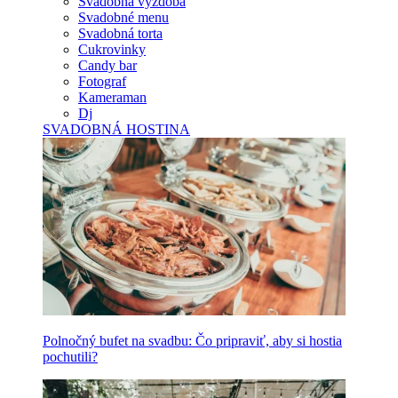
Svadobná výzdoba
Svadobné menu
Svadobná torta
Cukrovinky
Candy bar
Fotograf
Kameraman
Dj
SVADOBNÁ HOSTINA
Polnočný bufet na svadbu: Čo pripraviť, aby si hostia
pochutili?