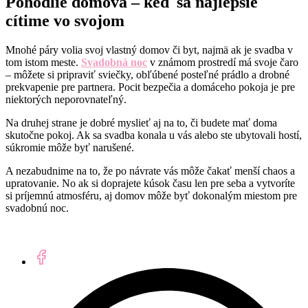
Pohodlie domova – keď sa najlepšie
cítime vo svojom
Mnohé páry volia svoj vlastný domov či byt, najmä ak je svadba v
tom istom meste.
Svadobná noc
v známom prostredí má svoje čaro
– môžete si pripraviť sviečky, obľúbené posteľné prádlo a drobné
prekvapenie pre partnera. Pocit bezpečia a domáceho pokoja je pre
niektorých neporovnateľný.
Na druhej strane je dobré myslieť aj na to, či budete mať doma
skutočne pokoj. Ak sa svadba konala u vás alebo ste ubytovali hostí,
súkromie môže byť narušené.
A nezabudnime na to, že po návrate vás môže čakať menší chaos a
upratovanie. No ak si doprajete kúsok času len pre seba a vytvoríte
si príjemnú atmosféru, aj domov môže byť dokonalým miestom pre
svadobnú noc.