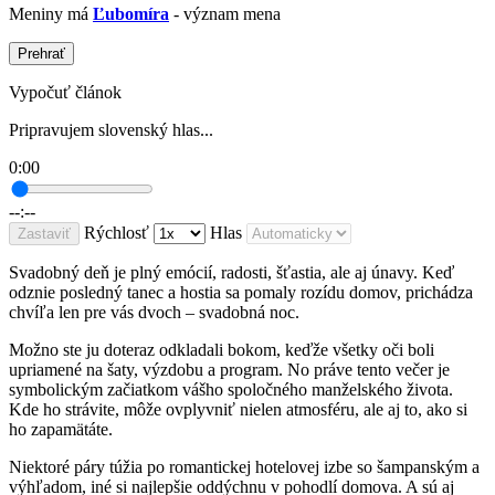
Meniny má
Ľubomíra
- význam mena
Prehrať
Vypočuť článok
Pripravujem slovenský hlas...
0:00
--:--
Rýchlosť
Hlas
Zastaviť
Svadobný deň je plný emócií, radosti, šťastia, ale aj únavy. Keď
odznie posledný tanec a hostia sa pomaly rozídu domov, prichádza
chvíľa len pre vás dvoch – svadobná noc.
Možno ste ju doteraz odkladali bokom, keďže všetky oči boli
upriamené na šaty, výzdobu a program. No práve tento večer je
symbolickým začiatkom vášho spoločného manželského života.
Kde ho strávite, môže ovplyvniť nielen atmosféru, ale aj to, ako si
ho zapamätáte.
Niektoré páry túžia po romantickej hotelovej izbe so šampanským a
výhľadom, iné si najlepšie oddýchnu v pohodlí domova. A sú aj