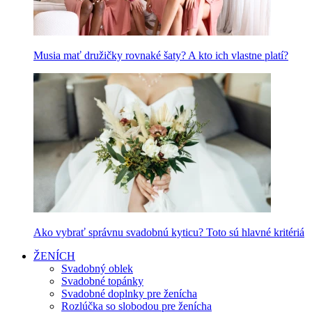
Musia mať družičky rovnaké šaty? A kto ich vlastne platí?
Ako vybrať správnu svadobnú kyticu? Toto sú hlavné kritériá
ŽENÍCH
Svadobný oblek
Svadobné topánky
Svadobné doplnky pre ženícha
Rozlúčka so slobodou pre ženícha