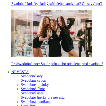
Svadobné koláče, sladký stôl alebo candy bar? Čo si vybrať?
Predsvadobná noc: Spať spolu alebo oddelene pred svadbou?
NEVESTA
Svadobné šaty
Svadobná kytica
Svadobné topánky
Svadobné líčnie
Svadobný účes
Svadobné šperky pre nevestu
Svadobná manikúra
Družičky