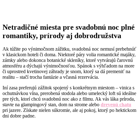
Netradičné miesta pre svadobnú noc plné
romantiky, prírody aj dobrodružstva
Ak túžite po výnimočnom zážitku, svadobná noc nemusí prebehnúť
v klasickom hoteli či doma. Niektoré páry volia romantické majáky,
zámky alebo dokonca botanické skleníky, ktoré vytvárajú čarovnú
atmosféru a dýchajú výnimočnosťou. Spánok s výhľadom na more
či uprostred kvetinovej záhrady je snom, ktorý sa dá premeniť na
realitu – stačí trocha fantázie a včasná rezervácia.
Iní zasa preferujú zážitok spojený s konkrétnym miestom – vinica s
ochutnávkou vína, prerobená stodola alebo umelecký loft sú ideálne
pre tých, ktorí chcú svadobnú noc ako z filmu. Ak vás láka príroda,
stavte na glampingový stan, dom na strome alebo
drevenú chatu
pri jazere. Získate nielen súkromie, ale aj pokoj, ktorý po hektickom
dni dobre padne.