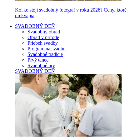
Koľko stojí svadobný fotograf v roku 2026? Ceny, ktoré
prekvapia
SVADOBNÝ DEŇ
Svadobný obrad
Obrad v prírode
Priebeh svadby
Program na svadbu
Svadobné tradície
Prvý tanec
Svadobné hry
SVADOBNÝ DEŇ