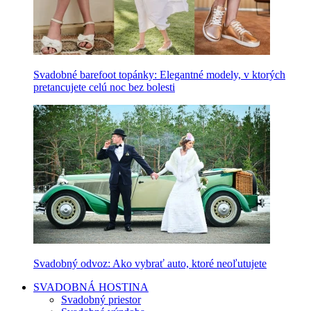
Svadobné barefoot topánky: Elegantné modely, v ktorých
pretancujete celú noc bez bolesti
Svadobný odvoz: Ako vybrať auto, ktoré neoľutujete
SVADOBNÁ HOSTINA
Svadobný priestor