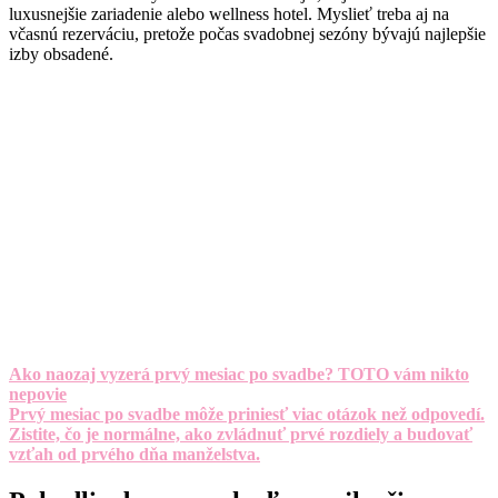
luxusnejšie zariadenie alebo wellness hotel. Myslieť treba aj na
včasnú rezerváciu, pretože počas svadobnej sezóny bývajú najlepšie
izby obsadené.
Ako naozaj vyzerá prvý mesiac po svadbe? TOTO vám nikto
nepovie
Prvý mesiac po svadbe môže priniesť viac otázok než odpovedí.
Zistite, čo je normálne, ako zvládnuť prvé rozdiely a budovať
vzťah od prvého dňa manželstva.