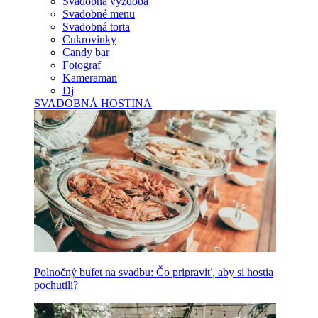
Svadobná výzdoba
Svadobné menu
Svadobná torta
Cukrovinky
Candy bar
Fotograf
Kameraman
Dj
SVADOBNÁ HOSTINA
Polnočný bufet na svadbu: Čo pripraviť, aby si hostia
pochutili?