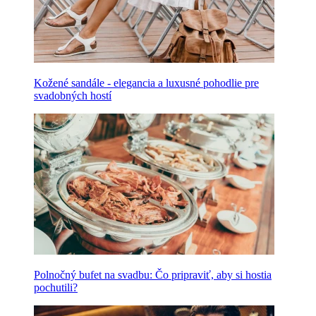
Kožené sandále - elegancia a luxusné pohodlie pre
svadobných hostí
Polnočný bufet na svadbu: Čo pripraviť, aby si hostia
pochutili?