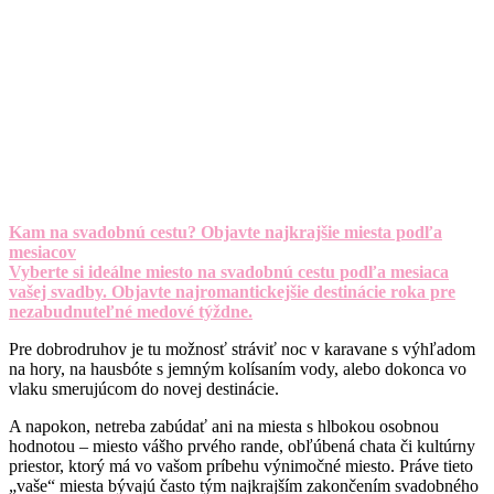
Kam na svadobnú cestu? Objavte najkrajšie miesta podľa
mesiacov
Vyberte si ideálne miesto na svadobnú cestu podľa mesiaca
vašej svadby. Objavte najromantickejšie destinácie roka pre
nezabudnuteľné medové týždne.
Pre dobrodruhov je tu možnosť stráviť noc v karavane s výhľadom
na hory, na hausbóte s jemným kolísaním vody, alebo dokonca vo
vlaku smerujúcom do novej destinácie.
A napokon, netreba zabúdať ani na miesta s hlbokou osobnou
hodnotou – miesto vášho prvého rande, obľúbená chata či kultúrny
priestor, ktorý má vo vašom príbehu výnimočné miesto. Práve tieto
„vaše“ miesta bývajú často tým najkrajším zakončením svadobného