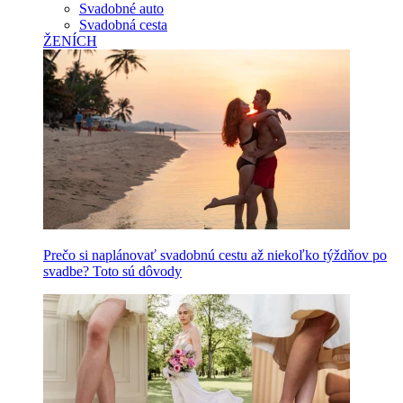
Svadobné auto
Svadobná cesta
ŽENÍCH
Prečo si naplánovať svadobnú cestu až niekoľko týždňov po
svadbe? Toto sú dôvody