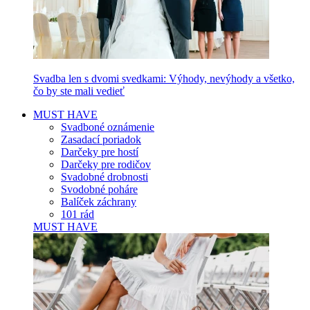
Svadba len s dvomi svedkami: Výhody, nevýhody a všetko,
čo by ste mali vedieť
MUST HAVE
Svadboné oznámenie
Zasadací poriadok
Darčeky pre hostí
Darčeky pre rodičov
Svadobné drobnosti
Svodobné poháre
Balíček záchrany
101 rád
MUST HAVE