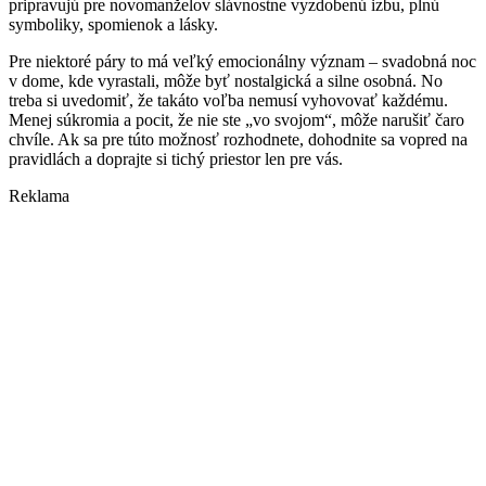
pripravujú pre novomanželov slávnostne vyzdobenú izbu, plnú
symboliky, spomienok a lásky.
Pre niektoré páry to má veľký emocionálny význam – svadobná noc
v dome, kde vyrastali, môže byť nostalgická a silne osobná. No
treba si uvedomiť, že takáto voľba nemusí vyhovovať každému.
Menej súkromia a pocit, že nie ste „vo svojom“, môže narušiť čaro
chvíle. Ak sa pre túto možnosť rozhodnete, dohodnite sa vopred na
pravidlách a doprajte si tichý priestor len pre vás.
Reklama