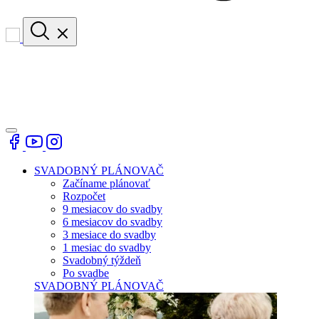
SVADOBNÝ PLÁNOVAČ
Začíname plánovať
Rozpočet
9 mesiacov do svadby
6 mesiacov do svadby
3 mesiace do svadby
1 mesiac do svadby
Svadobný týždeň
Po svadbe
SVADOBNÝ PLÁNOVAČ