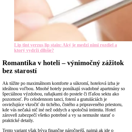
Lip tint verzus lip stain: Aký je medzi nimi rozdiel a
ktorý vydrží dlhšie?
Romantika v hoteli – výnimočný zážitok
bez starostí
Ak túžite po maximálnom komforte a súkromí, hotelová izba je
ideálnou voľbou. Mnohé hotely ponúkajú svadobné apartmány so
špeciálnou výzdobou, raňajkami do postele či fľašou sektu ako
pozornosť. Po celodennom tanci, fotení a gratuláciách je
osviežujúce vkročiť do tichého, čistého a pripraveného priestoru,
kde vás nečaká nič iné než oddych a spoločná intimita. Hotel
zároveň zabezpečí všetko potrebné a vy sa nemusíte starať o
praktické detaily.
Tento variant však býva finančne náročnejší, najmä ak ide o