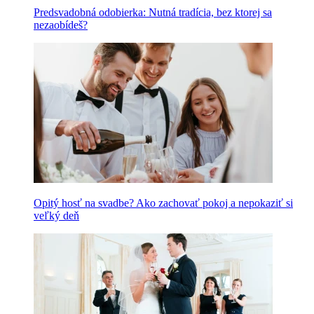
Predsvadobná odobierka: Nutná tradícia, bez ktorej sa
nezaobídeš?
Opitý hosť na svadbe? Ako zachovať pokoj a nepokaziť si
veľký deň