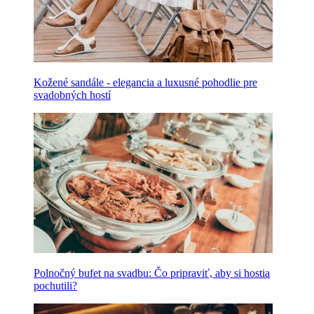
Kožené sandále - elegancia a luxusné pohodlie pre
svadobných hostí
Polnočný bufet na svadbu: Čo pripraviť, aby si hostia
pochutili?