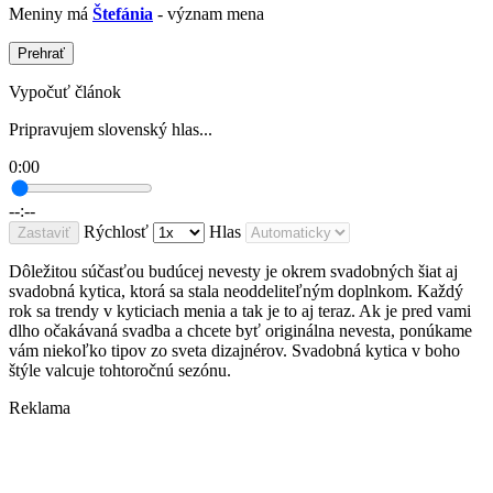
Meniny má
Štefánia
- význam mena
Prehrať
Vypočuť článok
Pripravujem slovenský hlas...
0:00
--:--
Rýchlosť
Hlas
Zastaviť
Dôležitou súčasťou budúcej nevesty je okrem svadobných šiat aj
svadobná kytica, ktorá sa stala neoddeliteľným doplnkom. Každý
rok sa trendy v kyticiach menia a tak je to aj teraz. Ak je pred vami
dlho očakávaná svadba a chcete byť originálna nevesta, ponúkame
vám niekoľko tipov zo sveta dizajnérov. Svadobná kytica v boho
štýle valcuje tohtoročnú sezónu.
Reklama