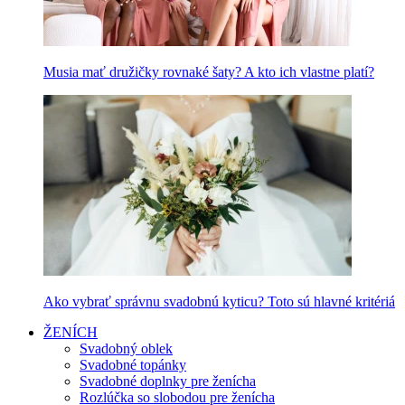
Musia mať družičky rovnaké šaty? A kto ich vlastne platí?
Ako vybrať správnu svadobnú kyticu? Toto sú hlavné kritériá
ŽENÍCH
Svadobný oblek
Svadobné topánky
Svadobné doplnky pre ženícha
Rozlúčka so slobodou pre ženícha