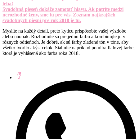
teba!
Svadobná pieseň dokáže zamotať hlavu. Ak patríte medzi
nerozhodné ženy, sme tu pre vás. Zoznam najkrajších
svadobných piesní pre rok 2018 je tu.
Myslíte na každý detail, preto kyticu prispôsobte vašej výzdobe
alebo naopak. Rozhodnite sa pre jednu farbu a kombinujte ju v
rôznych odtieňoch. Je dobré, ak sú farby zladené tón v tóne, aby
všetko tvorilo akýsi celok. Siahnite napríklad po ultra fialovej farbe,
ktorá je vyhlásená ako farba roka 2018.