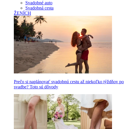
Svadobné auto
Svadobná cesta
ŽENÍCH
Prečo si naplánovať svadobnú cestu až niekoľko týždňov po
svadbe? Toto sú dôvody