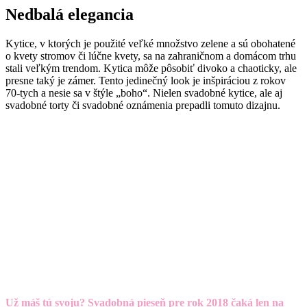
Nedbalá elegancia
Kytice, v ktorých je použité veľké množstvo zelene a sú obohatené
o kvety stromov či lúčne kvety, sa na zahraničnom a domácom trhu
stali veľkým trendom. Kytica môže pôsobiť divoko a chaoticky, ale
presne taký je zámer. Tento jedinečný look je inšpiráciou z rokov
70-tych a nesie sa v štýle „boho“. Nielen svadobné kytice, ale aj
svadobné torty či svadobné oznámenia prepadli tomuto dizajnu.
Už máš tú svoju? Svadobná pieseň pre rok 2018 čaká len na