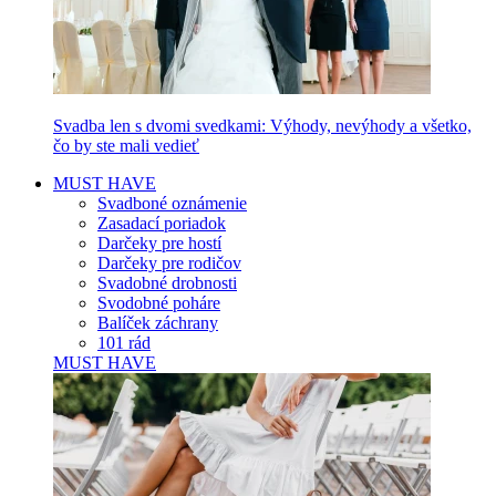
Svadba len s dvomi svedkami: Výhody, nevýhody a všetko,
čo by ste mali vedieť
MUST HAVE
Svadboné oznámenie
Zasadací poriadok
Darčeky pre hostí
Darčeky pre rodičov
Svadobné drobnosti
Svodobné poháre
Balíček záchrany
101 rád
MUST HAVE