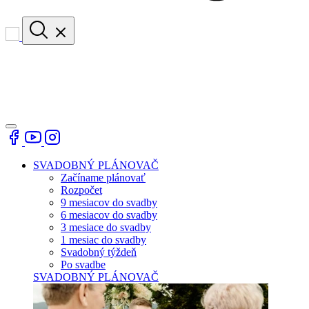
SVADOBNÝ PLÁNOVAČ
Začíname plánovať
Rozpočet
9 mesiacov do svadby
6 mesiacov do svadby
3 mesiace do svadby
1 mesiac do svadby
Svadobný týždeň
Po svadbe
SVADOBNÝ PLÁNOVAČ