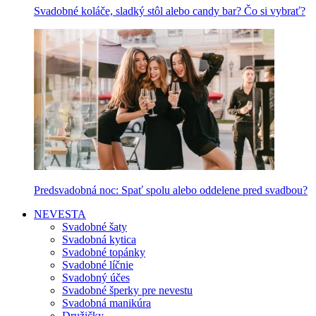
Svadobné koláče, sladký stôl alebo candy bar? Čo si vybrať?
Predsvadobná noc: Spať spolu alebo oddelene pred svadbou?
NEVESTA
Svadobné šaty
Svadobná kytica
Svadobné topánky
Svadobné líčnie
Svadobný účes
Svadobné šperky pre nevestu
Svadobná manikúra
Družičky