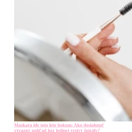
Maskara ide toto leto bokom: Ako dosiahnuť
výrazný pohľad bez jedinej vrstvy špirály?