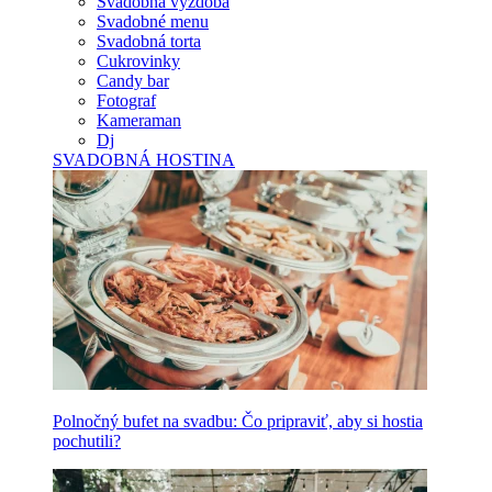
Svadobná výzdoba
Svadobné menu
Svadobná torta
Cukrovinky
Candy bar
Fotograf
Kameraman
Dj
SVADOBNÁ HOSTINA
Polnočný bufet na svadbu: Čo pripraviť, aby si hostia
pochutili?