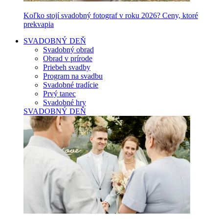
Koľko stojí svadobný fotograf v roku 2026? Ceny, ktoré
prekvapia
SVADOBNÝ DEŇ
Svadobný obrad
Obrad v prírode
Priebeh svadby
Program na svadbu
Svadobné tradície
Prvý tanec
Svadobné hry
SVADOBNÝ DEŇ