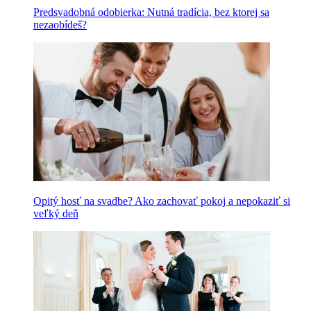
Predsvadobná odobierka: Nutná tradícia, bez ktorej sa
nezaobídeš?
Opitý hosť na svadbe? Ako zachovať pokoj a nepokaziť si
veľký deň