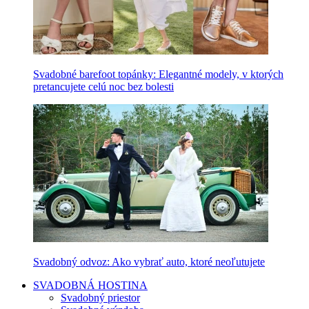
Svadobné barefoot topánky: Elegantné modely, v ktorých
pretancujete celú noc bez bolesti
Svadobný odvoz: Ako vybrať auto, ktoré neoľutujete
SVADOBNÁ HOSTINA
Svadobný priestor