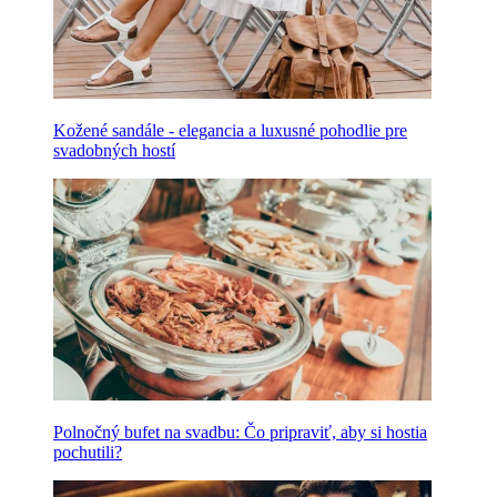
Kožené sandále - elegancia a luxusné pohodlie pre
svadobných hostí
Polnočný bufet na svadbu: Čo pripraviť, aby si hostia
pochutili?