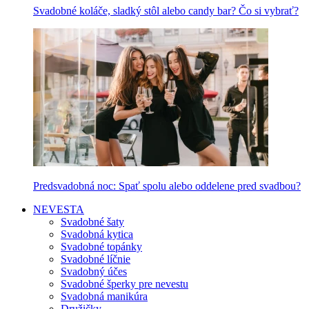
Svadobné koláče, sladký stôl alebo candy bar? Čo si vybrať?
Predsvadobná noc: Spať spolu alebo oddelene pred svadbou?
NEVESTA
Svadobné šaty
Svadobná kytica
Svadobné topánky
Svadobné líčnie
Svadobný účes
Svadobné šperky pre nevestu
Svadobná manikúra
Družičky