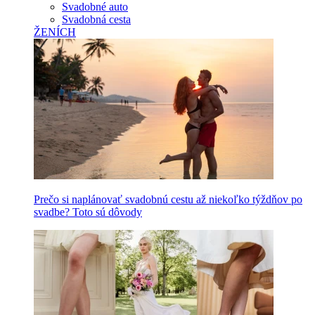
Svadobné auto
Svadobná cesta
ŽENÍCH
Prečo si naplánovať svadobnú cestu až niekoľko týždňov po
svadbe? Toto sú dôvody