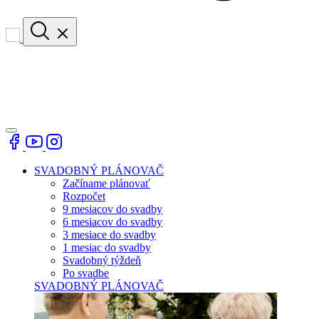
SVADOBNÝ PLÁNOVAČ
Začíname plánovať
Rozpočet
9 mesiacov do svadby
6 mesiacov do svadby
3 mesiace do svadby
1 mesiac do svadby
Svadobný týždeň
Po svadbe
SVADOBNÝ PLÁNOVAČ