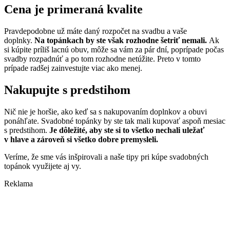
Cena je primeraná kvalite
Pravdepodobne už máte daný rozpočet na svadbu a vaše
doplnky.
Na topánkach by ste však rozhodne šetriť nemali.
Ak
si kúpite príliš lacnú obuv, môže sa vám za pár dní, poprípade počas
svadby rozpadnúť a po tom rozhodne netúžite. Preto v tomto
prípade radšej zainvestujte viac ako menej.
Nakupujte s predstihom
Nič nie je horšie, ako keď sa s nakupovaním doplnkov a obuvi
ponáhľate. Svadobné topánky by ste tak mali kupovať aspoň mesiac
s predstihom.
Je dôležité, aby ste si to všetko nechali uležať
v hlave a zároveň si všetko dobre premysleli.
Veríme, že sme vás inšpirovali a naše tipy pri kúpe svadobných
topánok využijete aj vy.
Reklama