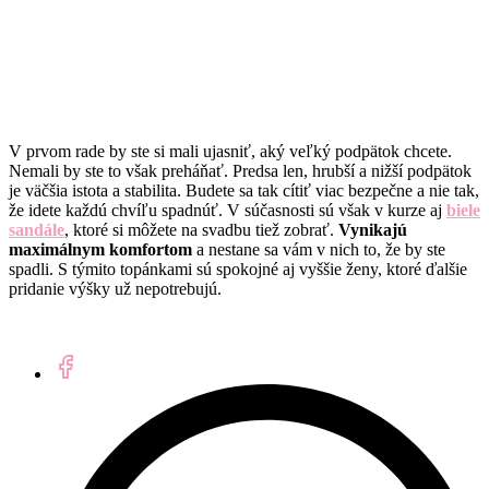
V prvom rade by ste si mali ujasniť, aký veľký podpätok chcete.
Nemali by ste to však preháňať. Predsa len, hrubší a nižší podpätok
je väčšia istota a stabilita. Budete sa tak cítiť viac bezpečne a nie tak,
že idete každú chvíľu spadnúť. V súčasnosti sú však v kurze aj
biele
sandále
, ktoré si môžete na svadbu tiež zobrať.
Vynikajú
maximálnym komfortom
a nestane sa vám v nich to, že by ste
spadli. S týmito topánkami sú spokojné aj vyššie ženy, ktoré ďalšie
pridanie výšky už nepotrebujú.