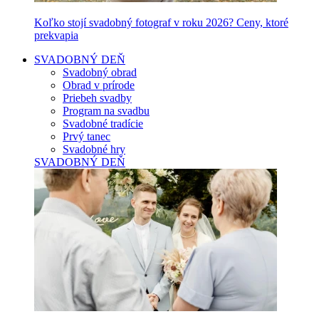
Koľko stojí svadobný fotograf v roku 2026? Ceny, ktoré
prekvapia
SVADOBNÝ DEŇ
Svadobný obrad
Obrad v prírode
Priebeh svadby
Program na svadbu
Svadobné tradície
Prvý tanec
Svadobné hry
SVADOBNÝ DEŇ