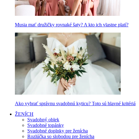
Musia mať družičky rovnaké šaty? A kto ich vlastne platí?
Ako vybrať správnu svadobnú kyticu? Toto sú hlavné kritériá
ŽENÍCH
Svadobný oblek
Svadobné topánky
Svadobné doplnky pre ženícha
Rozlúčka so slobodou pre ženícha