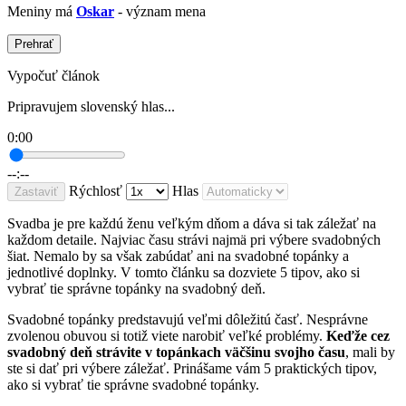
Meniny má
Oskar
- význam mena
Prehrať
Vypočuť článok
Pripravujem slovenský hlas...
0:00
--:--
Rýchlosť
Hlas
Zastaviť
Svadba je pre každú ženu veľkým dňom a dáva si tak záležať na
každom detaile. Najviac času strávi najmä pri výbere svadobných
šiat. Nemalo by sa však zabúdať ani na svadobné topánky a
jednotlivé doplnky. V tomto článku sa dozviete 5 tipov, ako si
vybrať tie správne topánky na svadobný deň.
Svadobné topánky predstavujú veľmi dôležitú časť. Nesprávne
zvolenou obuvou si totiž viete narobiť veľké problémy.
Keďže cez
svadobný deň strávite v topánkach väčšinu svojho času
, mali by
ste si dať pri výbere záležať. Prinášame vám 5 praktických tipov,
ako si vybrať tie správne svadobné topánky.