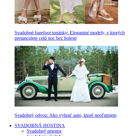
Svadobné barefoot topánky: Elegantné modely, v ktorých
pretancujete celú noc bez bolesti
Svadobný odvoz: Ako vybrať auto, ktoré neoľutujete
SVADOBNÁ HOSTINA
Svadobný priestor