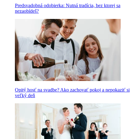
Predsvadobná odobierka: Nutná tradícia, bez ktorej sa
nezaobídeš?
Opitý hosť na svadbe? Ako zachovať pokoj a nepokaziť si
veľký deň