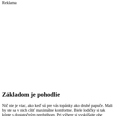
Reklama
Základom je pohodlie
Nič nie je viac, ako keď sú pre vás topánky ako druhé papuče. Mali
by ste sa v nich cítiť maximálne komfortne. Biele lodičky si tak
kúpte s dostatočným predstihom. Pri výbere si vyskúšajte obe