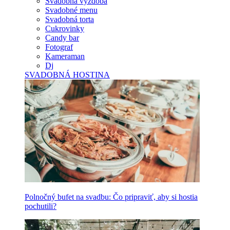
Svadobná výzdoba
Svadobné menu
Svadobná torta
Cukrovinky
Candy bar
Fotograf
Kameraman
Dj
SVADOBNÁ HOSTINA
Polnočný bufet na svadbu: Čo pripraviť, aby si hostia
pochutili?