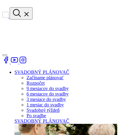
SVADOBNÝ PLÁNOVAČ
Začíname plánovať
Rozpočet
9 mesiacov do svadby
6 mesiacov do svadby
3 mesiace do svadby
1 mesiac do svadby
Svadobný týždeň
Po svadbe
SVADOBNÝ PLÁNOVAČ