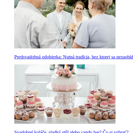
Predsvadobná odobierka: Nutná tradícia, bez ktorej sa nezaobí
Svadobné koláče, sladký stôl alebo candy bar? Čo si vybrať?