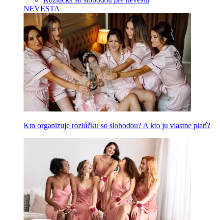
NEVESTA
Kto organizuje rozlúčku so slobodou? A kto ju vlastne platí?