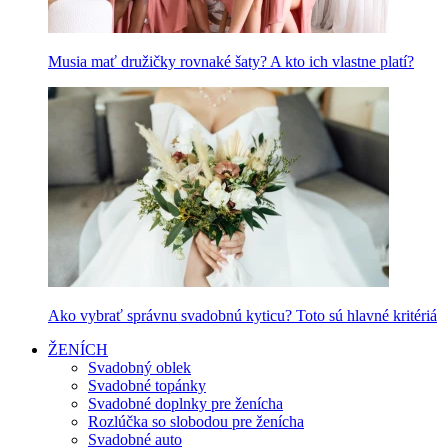
Musia mať družičky rovnaké šaty? A kto ich vlastne platí?
Ako vybrať správnu svadobnú kyticu? Toto sú hlavné kritériá
ŽENÍCH
Svadobný oblek
Svadobné topánky
Svadobné doplnky pre ženícha
Rozlúčka so slobodou pre ženícha
Svadobné auto