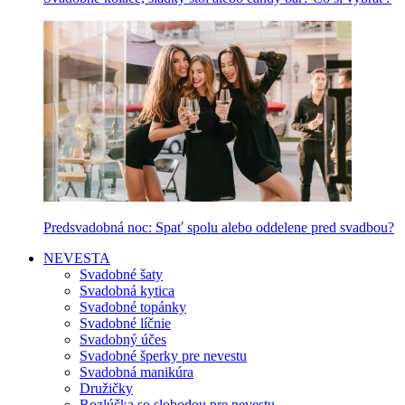
Predsvadobná noc: Spať spolu alebo oddelene pred svadbou?
NEVESTA
Svadobné šaty
Svadobná kytica
Svadobné topánky
Svadobné líčnie
Svadobný účes
Svadobné šperky pre nevestu
Svadobná manikúra
Družičky
Rozlúčka so slobodou pre nevestu