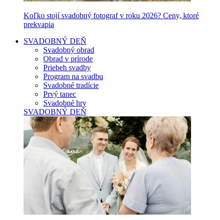
Koľko stojí svadobný fotograf v roku 2026? Ceny, ktoré
prekvapia
SVADOBNÝ DEŇ
Svadobný obrad
Obrad v prírode
Priebeh svadby
Program na svadbu
Svadobné tradície
Prvý tanec
Svadobné hry
SVADOBNÝ DEŇ