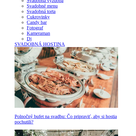
Svadobná výzdoba
Svadobné menu
Svadobná torta
Cukrovinky
Candy bar
Fotograf
Kameraman
Dj
SVADOBNÁ HOSTINA
Polnočný bufet na svadbu: Čo pripraviť, aby si hostia
pochutili?