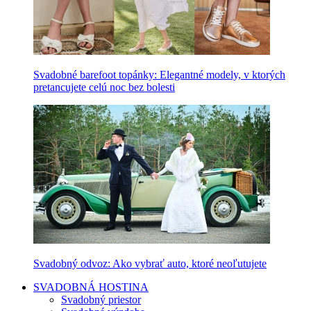
Svadobné barefoot topánky: Elegantné modely, v ktorých
pretancujete celú noc bez bolesti
Svadobný odvoz: Ako vybrať auto, ktoré neoľutujete
SVADOBNÁ HOSTINA
Svadobný priestor