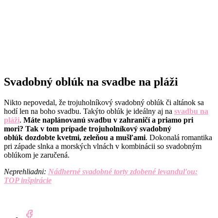
Svadobný oblúk na svadbe na pláži
Nikto nepovedal, že trojuholníkový svadobný oblúk či altánok sa
hodí len na boho svadbu. Takýto oblúk je ideálny aj na
svadbu na
pláži
.
Máte naplánovanú svadbu v zahraničí a priamo pri
mori? Tak v tom prípade trojuholníkový svadobný
oblúk dozdobte kvetmi, zeleňou a mušľami
. Dokonalá romantika
pri západe slnka a morských vlnách v kombinácii so svadobným
oblúkom je zaručená.
Neprehliadni:
Nádherné svadobné torty zdobené levanduľou:
TOP inšpirácie