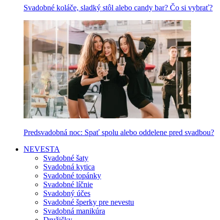
Svadobné koláče, sladký stôl alebo candy bar? Čo si vybrať?
Predsvadobná noc: Spať spolu alebo oddelene pred svadbou?
NEVESTA
Svadobné šaty
Svadobná kytica
Svadobné topánky
Svadobné líčnie
Svadobný účes
Svadobné šperky pre nevestu
Svadobná manikúra
Družičky