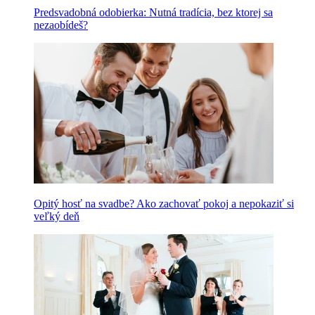
Predsvadobná odobierka: Nutná tradícia, bez ktorej sa
nezaobídeš?
Opitý hosť na svadbe? Ako zachovať pokoj a nepokaziť si
veľký deň