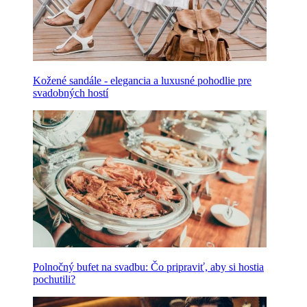
Kožené sandále - elegancia a luxusné pohodlie pre
svadobných hostí
Polnočný bufet na svadbu: Čo pripraviť, aby si hostia
pochutili?