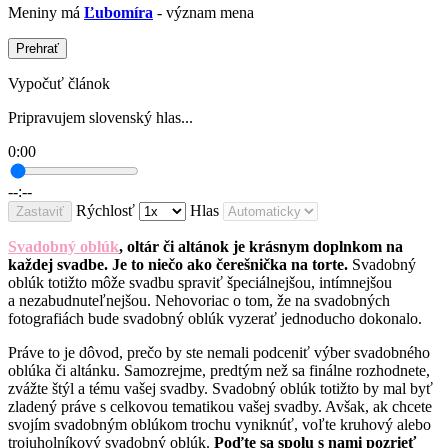
Meniny má
Ľubomíra
- význam mena
Prehrať
Vypočuť článok
Pripravujem slovenský hlas...
0:00
--:--
Rýchlosť
Hlas
Zastaviť
Svadobný oblúk
, oltár či altánok je krásnym doplnkom na
každej svadbe. Je to niečo ako čerešnička na torte.
Svadobný
oblúk totižto môže svadbu spraviť špeciálnejšou, intímnejšou
a nezabudnuteľnejšou. Nehovoriac o tom, že na svadobných
fotografiách bude svadobný oblúk vyzerať jednoducho dokonalo.
Práve to je dôvod, prečo by ste nemali podceniť výber svadobného
oblúka či altánku. Samozrejme, predtým než sa finálne rozhodnete,
zvážte štýl a tému vašej svadby. Svadobný oblúk totižto by mal byť
zladený práve s celkovou tematikou vašej svadby. Avšak, ak chcete
svojím svadobným oblúkom trochu vyniknúť, voľte kruhový alebo
trojuholníkový svadobný oblúk.
Poďte sa spolu s nami pozrieť