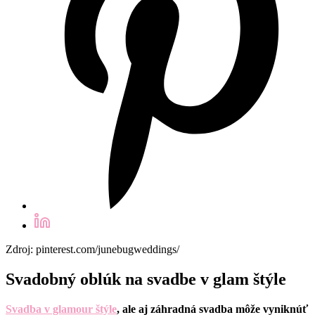
Zdroj: pinterest.com/junebugweddings/
Svadobný oblúk na svadbe v glam štýle
Svadba v glamour štýle
, ale aj záhradná svadba môže vyniknúť