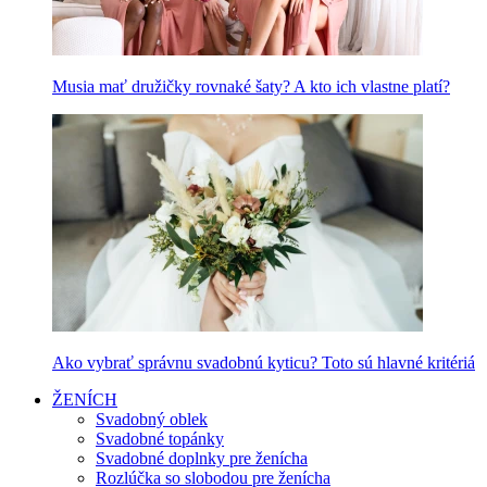
Musia mať družičky rovnaké šaty? A kto ich vlastne platí?
Ako vybrať správnu svadobnú kyticu? Toto sú hlavné kritériá
ŽENÍCH
Svadobný oblek
Svadobné topánky
Svadobné doplnky pre ženícha
Rozlúčka so slobodou pre ženícha