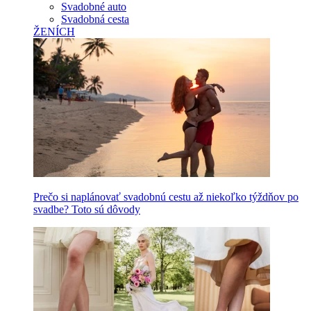
Svadobné auto
Svadobná cesta
ŽENÍCH
Prečo si naplánovať svadobnú cestu až niekoľko týždňov po
svadbe? Toto sú dôvody