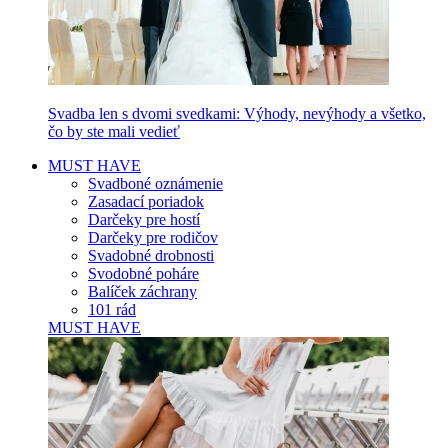
Svadba len s dvomi svedkami: Výhody, nevýhody a všetko,
čo by ste mali vedieť
MUST HAVE
Svadboné oznámenie
Zasadací poriadok
Darčeky pre hostí
Darčeky pre rodičov
Svadobné drobnosti
Svodobné poháre
Balíček záchrany
101 rád
MUST HAVE