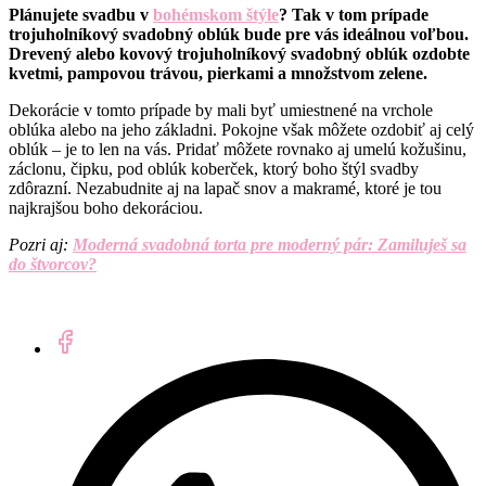
Plánujete svadbu v
bohémskom štýle
? Tak v tom prípade
trojuholníkový svadobný oblúk bude pre vás ideálnou voľbou.
Drevený alebo kovový trojuholníkový svadobný oblúk ozdobte
kvetmi, pampovou trávou, pierkami a množstvom zelene.
Dekorácie v tomto prípade by mali byť umiestnené na vrchole
oblúka alebo na jeho základni. Pokojne však môžete ozdobiť aj celý
oblúk – je to len na vás. Pridať môžete rovnako aj umelú kožušinu,
záclonu, čipku, pod oblúk koberček, ktorý boho štýl svadby
zdôrazní. Nezabudnite aj na lapač snov a makramé, ktoré je tou
najkrajšou boho dekoráciou.
Pozri aj:
Moderná svadobná torta pre moderný pár: Zamiluješ sa
do štvorcov?