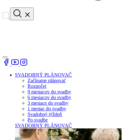
SVADOBNÝ PLÁNOVAČ
Začíname plánovať
Rozpočet
9 mesiacov do svadby
6 mesiacov do svadby
3 mesiace do svadby
1 mesiac do svadby
Svadobný týždeň
Po svadbe
SVADOBNÝ PLÁNOVAČ