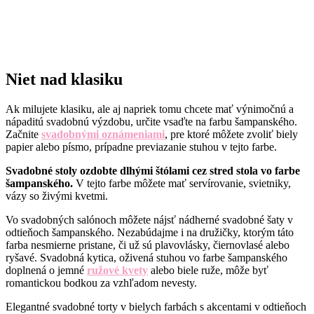
Niet nad klasiku
Ak milujete klasiku, ale aj napriek tomu chcete mať výnimočnú a
nápaditú svadobnú výzdobu, určite vsaďte na farbu šampanského.
Začnite
svadobnými oznámeniami
, pre ktoré môžete zvoliť biely
papier alebo písmo, prípadne previazanie stuhou v tejto farbe.
Svadobné stoly ozdobte dlhými štólami cez stred stola vo farbe
šampanského.
V tejto farbe môžete mať servírovanie, svietniky,
vázy so živými kvetmi.
Vo svadobných salónoch môžete nájsť nádherné svadobné šaty v
odtieňoch šampanského. Nezabúdajme i na družičky, ktorým táto
farba nesmierne pristane, či už sú plavovlásky, čiernovlasé alebo
ryšavé. Svadobná kytica, oživená stuhou vo farbe šampanského
doplnená o jemné
ružové kvety
alebo biele ruže, môže byť
romantickou bodkou za vzhľadom nevesty.
Elegantné svadobné torty v bielych farbách s akcentami v odtieňoch