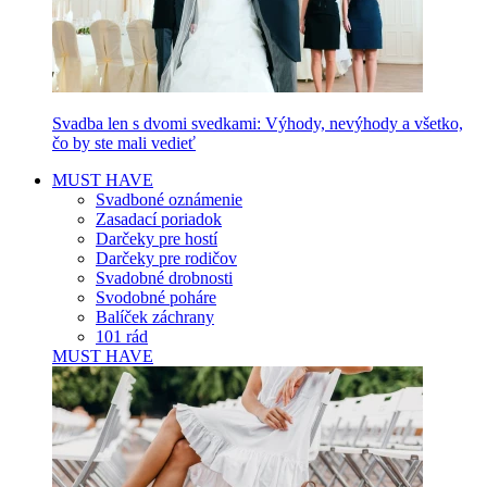
Svadba len s dvomi svedkami: Výhody, nevýhody a všetko,
čo by ste mali vedieť
MUST HAVE
Svadboné oznámenie
Zasadací poriadok
Darčeky pre hostí
Darčeky pre rodičov
Svadobné drobnosti
Svodobné poháre
Balíček záchrany
101 rád
MUST HAVE