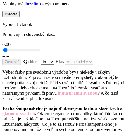
Meniny má
Jozefína
- význam mena
Prehrať
Vypočuť článok
Pripravujem slovenský hlas...
0:00
--:--
Rýchlosť
Hlas
Zastaviť
Výber farby pre svadobnú výzdobu býva niekedy ťažkým
rozhodnutím. V prvom rade si musíte premyslieť, v akom štýle
chcete poňať svoj deň D. Páči sa vám tradičná svadba s ľudovými
motívmi alebo chcete mať uvoľnenú bohémsku svadbu s
naturálnymi prvkami či pravú
industriálnu svadbu
? A čo taká
žiarivá svadba plná luxusu?
Farba šampanského je najobľúbenejšou farbou klasických a
glamour svadieb
.
Okrem elegancie a romantiky, ktorú táto farba
prináša, je tiež ideálnou voľbou pre väčšinu neviest vďaka svojmu
luxusnému nádychu. Čo je to za farbu? Farba šampanského je
pomenovanie pre rôzne veľmi svetlé odtiene žltooranžovej farby,