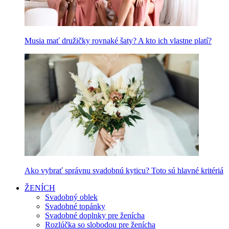
Musia mať družičky rovnaké šaty? A kto ich vlastne platí?
Ako vybrať správnu svadobnú kyticu? Toto sú hlavné kritériá
ŽENÍCH
Svadobný oblek
Svadobné topánky
Svadobné doplnky pre ženícha
Rozlúčka so slobodou pre ženícha