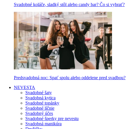
Svadobné koláče, sladký stôl alebo candy bar? Čo si vybrať?
Predsvadobná noc: Spať spolu alebo oddelene pred svadbou?
NEVESTA
Svadobné šaty
Svadobná kytica
Svadobné topánky
Svadobné líčnie
Svadobný účes
Svadobné šperky pre nevestu
Svadobná manikúra
Družičky