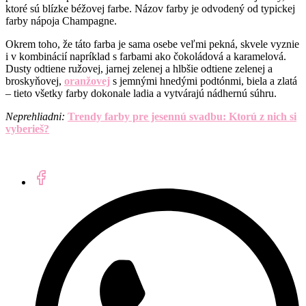
ktoré sú blízke béžovej farbe. Názov farby je odvodený od typickej
farby nápoja Champagne.
Okrem toho, že táto farba je sama osebe veľmi pekná, skvele vyznie
i v kombinácií napríklad s farbami ako čokoládová a karamelová.
Dusty odtiene ružovej, jarnej zelenej a hlbšie odtiene zelenej a
broskyňovej,
oranžovej
s jemnými hnedými podtónmi, biela a zlatá
– tieto všetky farby dokonale ladia a vytvárajú nádhernú súhru.
Neprehliadni:
Trendy farby pre jesennú svadbu: Ktorú z nich si
vyberieš?