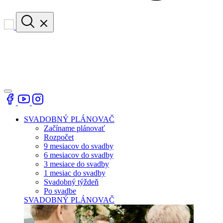
SVADOBNÝ PLÁNOVAČ
Začíname plánovať
Rozpočet
9 mesiacov do svadby
6 mesiacov do svadby
3 mesiace do svadby
1 mesiac do svadby
Svadobný týždeň
Po svadbe
SVADOBNÝ PLÁNOVAČ