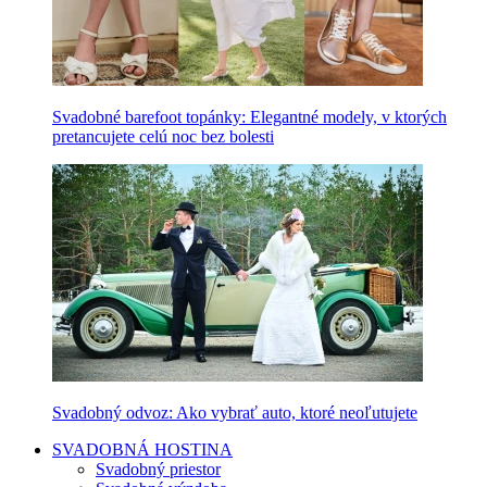
Svadobné barefoot topánky: Elegantné modely, v ktorých
pretancujete celú noc bez bolesti
Svadobný odvoz: Ako vybrať auto, ktoré neoľutujete
SVADOBNÁ HOSTINA
Svadobný priestor