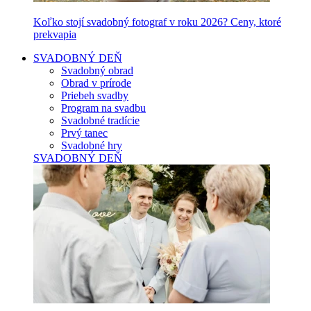
Koľko stojí svadobný fotograf v roku 2026? Ceny, ktoré
prekvapia
SVADOBNÝ DEŇ
Svadobný obrad
Obrad v prírode
Priebeh svadby
Program na svadbu
Svadobné tradície
Prvý tanec
Svadobné hry
SVADOBNÝ DEŇ