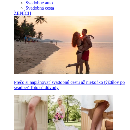
Svadobné auto
Svadobná cesta
ŽENÍCH
Prečo si naplánovať svadobnú cestu až niekoľko týždňov po
svadbe? Toto sú dôvody