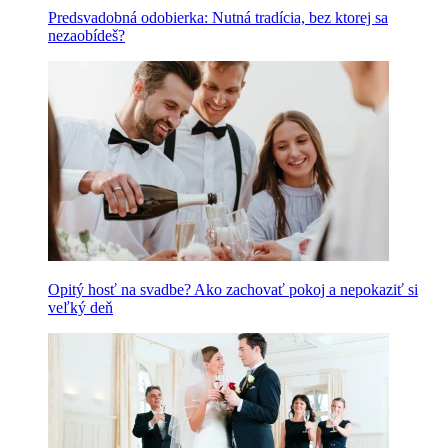
Predsvadobná odobierka: Nutná tradícia, bez ktorej sa
nezaobídeš?
Opitý hosť na svadbe? Ako zachovať pokoj a nepokaziť si
veľký deň