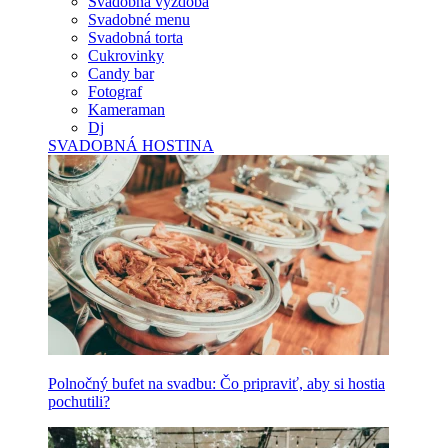
Svadobná výzdoba
Svadobné menu
Svadobná torta
Cukrovinky
Candy bar
Fotograf
Kameraman
Dj
SVADOBNÁ HOSTINA
Polnočný bufet na svadbu: Čo pripraviť, aby si hostia
pochutili?