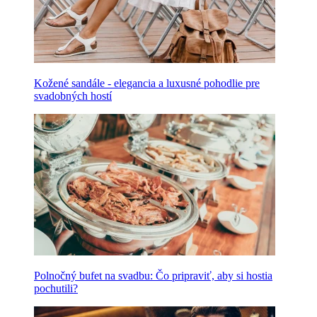
Kožené sandále - elegancia a luxusné pohodlie pre
svadobných hostí
Polnočný bufet na svadbu: Čo pripraviť, aby si hostia
pochutili?