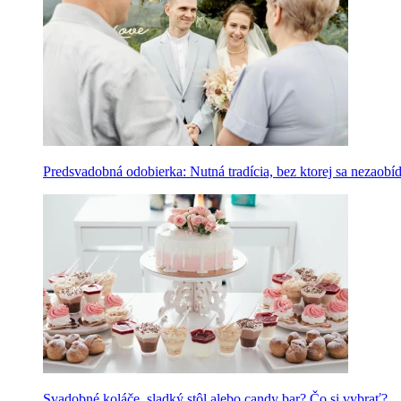
Predsvadobná odobierka: Nutná tradícia, bez ktorej sa nezaobí
Svadobné koláče, sladký stôl alebo candy bar? Čo si vybrať?