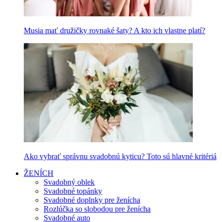
Musia mať družičky rovnaké šaty? A kto ich vlastne platí?
Ako vybrať správnu svadobnú kyticu? Toto sú hlavné kritériá
ŽENÍCH
Svadobný oblek
Svadobné topánky
Svadobné doplnky pre ženícha
Rozlúčka so slobodou pre ženícha
Svadobné auto