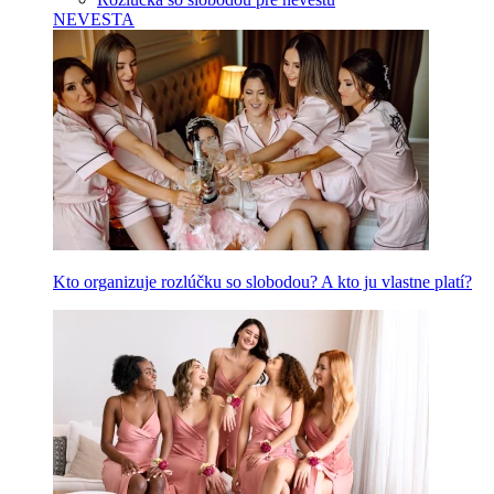
NEVESTA
Kto organizuje rozlúčku so slobodou? A kto ju vlastne platí?