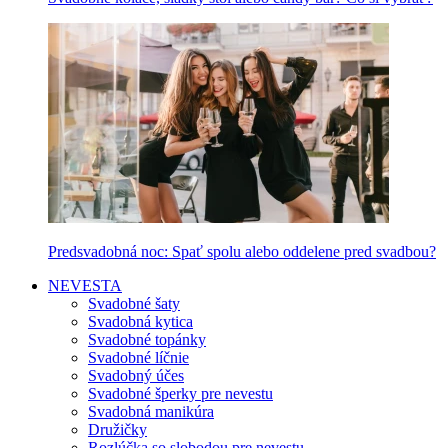
Predsvadobná noc: Spať spolu alebo oddelene pred svadbou?
NEVESTA
Svadobné šaty
Svadobná kytica
Svadobné topánky
Svadobné líčnie
Svadobný účes
Svadobné šperky pre nevestu
Svadobná manikúra
Družičky
Rozlúčka so slobodou pre nevestu