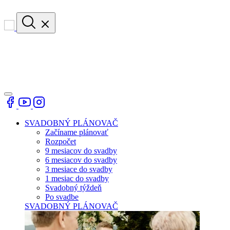
SVADOBNÝ PLÁNOVAČ
Začíname plánovať
Rozpočet
9 mesiacov do svadby
6 mesiacov do svadby
3 mesiace do svadby
1 mesiac do svadby
Svadobný týždeň
Po svadbe
SVADOBNÝ PLÁNOVAČ