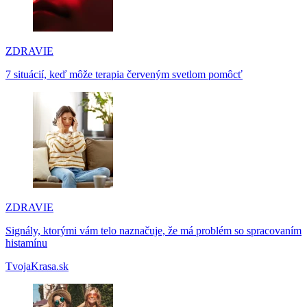
ZDRAVIE
7 situácií, keď môže terapia červeným svetlom pomôcť
ZDRAVIE
Signály, ktorými vám telo naznačuje, že má problém so spracovaním
histamínu
TvojaKrasa.sk