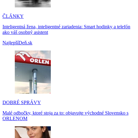
ČLÁNKY
Inteligentná žena, inteligentné zariadenia: Smart hodinky a telefón
ako váš osobný asistent
NajlepšíDeň.sk
DOBRÉ SPRÁVY
Malé odbočky, ktoré stoja za to: objavujte východné Slovensko s
ORLENOM