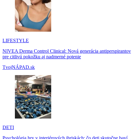
LIFESTYLE
NIVEA Derma Control Clinical: Nová generácia antiperspirantov
pre citlivú pokožku aj nadmerné potenie
TvojNÁPAD.sk
DETI
Psychológia hry v interiérových ihriskách: čo deti skutočne baví