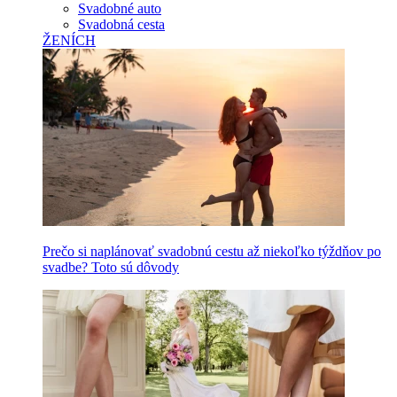
Svadobné auto
Svadobná cesta
ŽENÍCH
Prečo si naplánovať svadobnú cestu až niekoľko týždňov po
svadbe? Toto sú dôvody