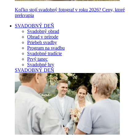
Koľko stojí svadobný fotograf v roku 2026? Ceny, ktoré
prekvapia
SVADOBNÝ DEŇ
Svadobný obrad
Obrad v prírode
Priebeh svadby
Program na svadbu
Svadobné tradície
Prvý tanec
Svadobné hry
SVADOBNÝ DEŇ