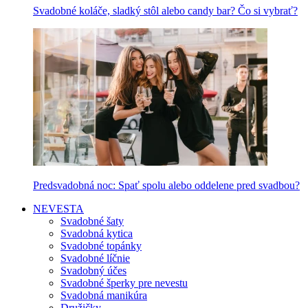
Svadobné koláče, sladký stôl alebo candy bar? Čo si vybrať?
Predsvadobná noc: Spať spolu alebo oddelene pred svadbou?
NEVESTA
Svadobné šaty
Svadobná kytica
Svadobné topánky
Svadobné líčnie
Svadobný účes
Svadobné šperky pre nevestu
Svadobná manikúra
Družičky