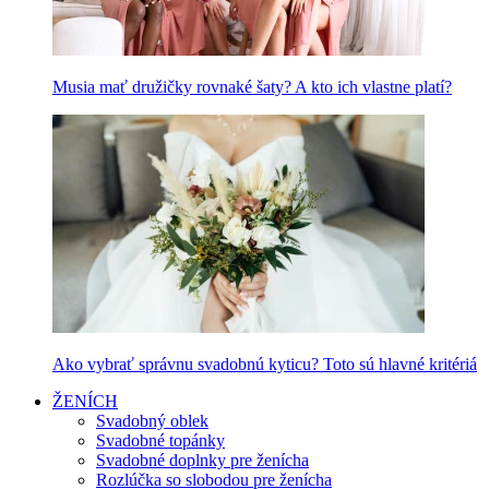
Musia mať družičky rovnaké šaty? A kto ich vlastne platí?
Ako vybrať správnu svadobnú kyticu? Toto sú hlavné kritériá
ŽENÍCH
Svadobný oblek
Svadobné topánky
Svadobné doplnky pre ženícha
Rozlúčka so slobodou pre ženícha