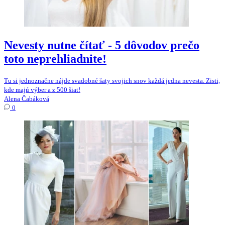
Nevesty nutne čítať - 5 dôvodov prečo
toto neprehliadnite!
Tu si jednoznačne nájde svadobné šaty svojich snov každá jedna nevesta. Zisti,
kde majú výber a z 500 šiat!
Alena Čabáková
0