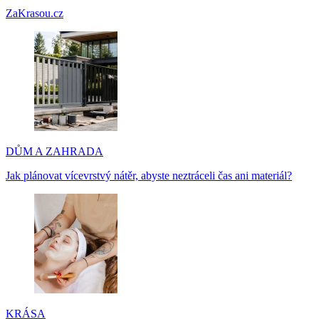
ZaKrasou.cz
DŮM A ZAHRADA
Jak plánovat vícevrstvý nátěr, abyste neztráceli čas ani materiál?
KRÁSA