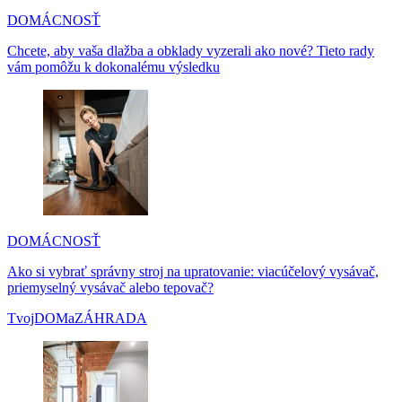
DOMÁCNOSŤ
Chcete, aby vaša dlažba a obklady vyzerali ako nové? Tieto rady
vám pomôžu k dokonalému výsledku
DOMÁCNOSŤ
Ako si vybrať správny stroj na upratovanie: viacúčelový vysávač,
priemyselný vysávač alebo tepovač?
TvojDOMaZÁHRADA