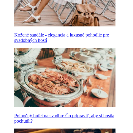
Kožené sandále - elegancia a luxusné pohodlie pre
svadobných hostí
Polnočný bufet na svadbu: Čo pripraviť, aby si hostia
pochutili?