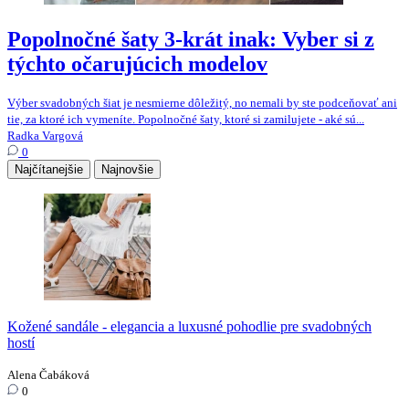
Popolnočné šaty 3-krát inak: Vyber si z
týchto očarujúcich modelov
Výber svadobných šiat je nesmierne dôležitý, no nemali by ste podceňovať ani
tie, za ktoré ich vymeníte. Popolnočné šaty, ktoré si zamilujete - aké sú...
Radka Vargová
0
Najčítanejšie
Najnovšie
Kožené sandále - elegancia a luxusné pohodlie pre svadobných
hostí
Alena Čabáková
0