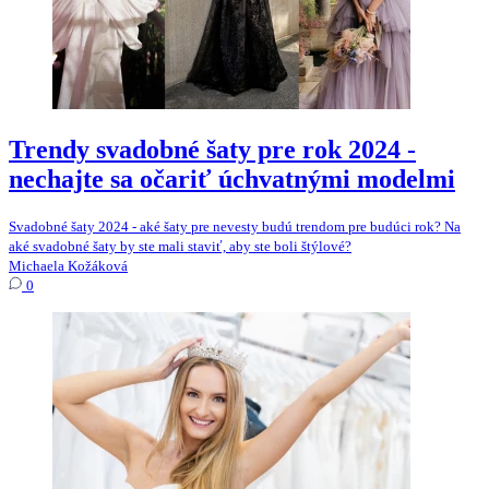
Trendy svadobné šaty pre rok 2024 -
nechajte sa očariť úchvatnými modelmi
Svadobné šaty 2024 - aké šaty pre nevesty budú trendom pre budúci rok? Na
aké svadobné šaty by ste mali staviť, aby ste boli štýlové?
Michaela Kožáková
0