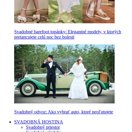
Svadobné barefoot topánky: Elegantné modely, v ktorých
pretancujete celú noc bez bolesti
Svadobný odvoz: Ako vybrať auto, ktoré neoľutujete
SVADOBNÁ HOSTINA
Svadobný priestor