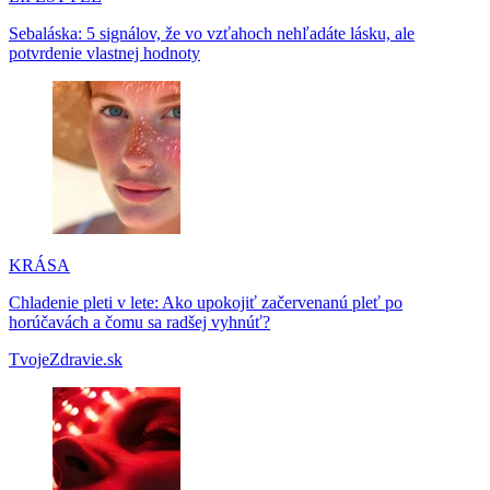
Sebaláska: 5 signálov, že vo vzťahoch nehľadáte lásku, ale
potvrdenie vlastnej hodnoty
KRÁSA
Chladenie pleti v lete: Ako upokojiť začervenanú pleť po
horúčavách a čomu sa radšej vyhnúť?
TvojeZdravie.sk