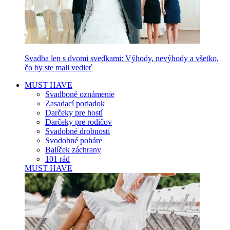
Svadba len s dvomi svedkami: Výhody, nevýhody a všetko,
čo by ste mali vedieť
MUST HAVE
Svadboné oznámenie
Zasadací poriadok
Darčeky pre hostí
Darčeky pre rodičov
Svadobné drobnosti
Svodobné poháre
Balíček záchrany
101 rád
MUST HAVE