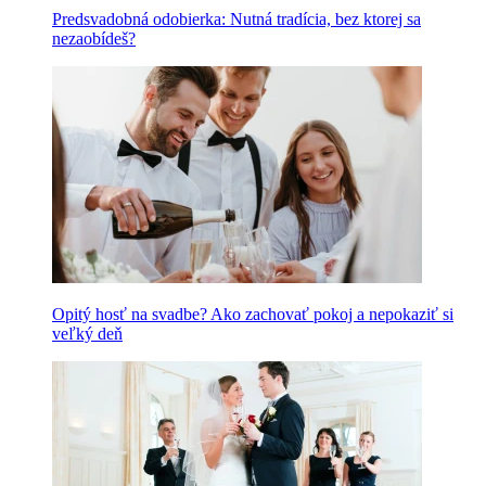
Predsvadobná odobierka: Nutná tradícia, bez ktorej sa
nezaobídeš?
Opitý hosť na svadbe? Ako zachovať pokoj a nepokaziť si
veľký deň