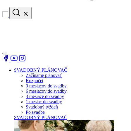
SVADOBNÝ PLÁNOVAČ
Začíname plánovať
Rozpočet
9 mesiacov do svadby
6 mesiacov do svadby
3 mesiace do svadby
1 mesiac do svadby
Svadobný týždeň
Po svadbe
SVADOBNÝ PLÁNOVAČ