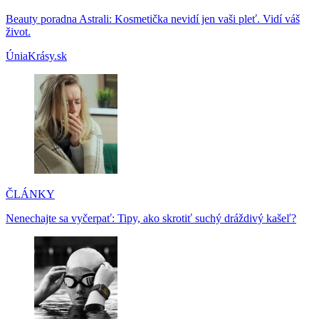
Beauty poradna Astrali: Kosmetička nevidí jen vaši pleť. Vidí váš
život.
ÚniaKrásy.sk
ČLÁNKY
Nenechajte sa vyčerpať: Tipy, ako skrotiť suchý dráždivý kašeľ?