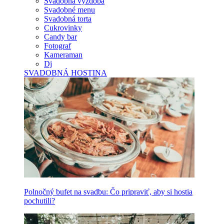
Svadobná výzdoba
Svadobné menu
Svadobná torta
Cukrovinky
Candy bar
Fotograf
Kameraman
Dj
SVADOBNÁ HOSTINA
Polnočný bufet na svadbu: Čo pripraviť, aby si hostia
pochutili?