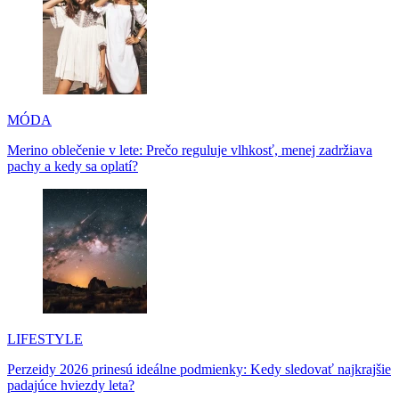
MÓDA
Merino oblečenie v lete: Prečo reguluje vlhkosť, menej zadržiava
pachy a kedy sa oplatí?
LIFESTYLE
Perzeidy 2026 prinesú ideálne podmienky: Kedy sledovať najkrajšie
padajúce hviezdy leta?