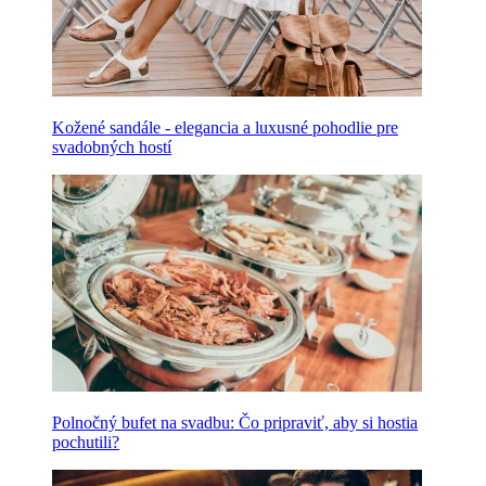
Kožené sandále - elegancia a luxusné pohodlie pre
svadobných hostí
Polnočný bufet na svadbu: Čo pripraviť, aby si hostia
pochutili?