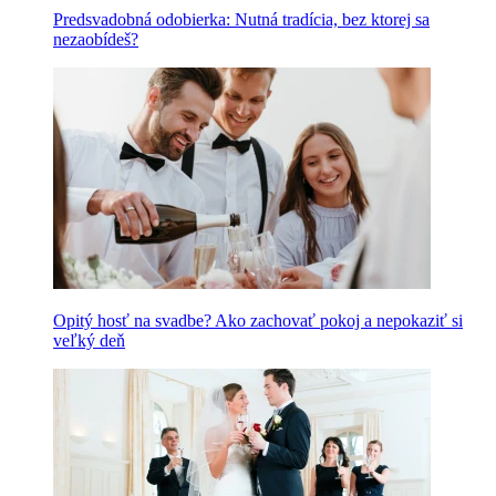
Predsvadobná odobierka: Nutná tradícia, bez ktorej sa
nezaobídeš?
Opitý hosť na svadbe? Ako zachovať pokoj a nepokaziť si
veľký deň