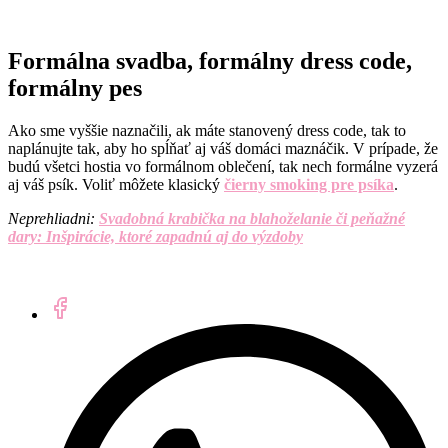
Formálna svadba, formálny dress code,
formálny pes
Ako sme vyššie naznačili, ak máte stanovený dress code, tak to
naplánujte tak, aby ho spĺňať aj váš domáci maznáčik. V prípade, že
budú všetci hostia vo formálnom oblečení, tak nech formálne vyzerá
aj váš psík. Voliť môžete klasický
čierny smoking pre psíka
.
Neprehliadni:
Svadobná krabička na blahoželanie či peňažné
dary: Inšpirácie, ktoré zapadnú aj do výzdoby