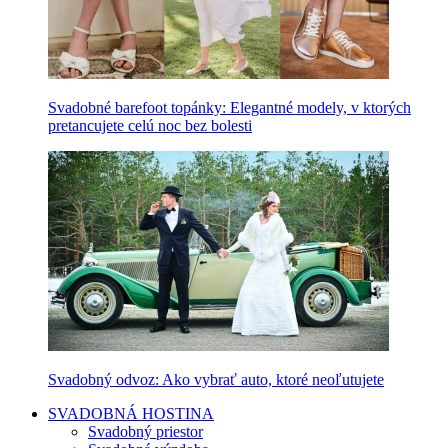
Svadobné barefoot topánky: Elegantné modely, v ktorých
pretancujete celú noc bez bolesti
Svadobný odvoz: Ako vybrať auto, ktoré neoľutujete
SVADOBNÁ HOSTINA
Svadobný priestor