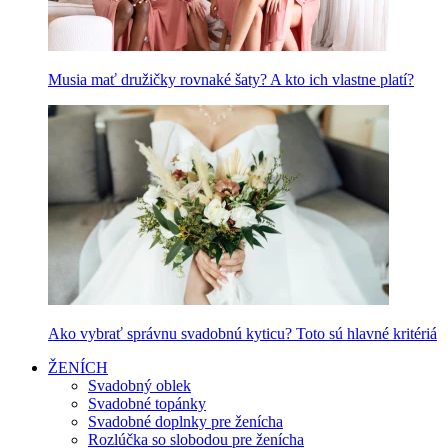
Musia mať družičky rovnaké šaty? A kto ich vlastne platí?
Ako vybrať správnu svadobnú kyticu? Toto sú hlavné kritériá
ŽENÍCH
Svadobný oblek
Svadobné topánky
Svadobné doplnky pre ženícha
Rozlúčka so slobodou pre ženícha