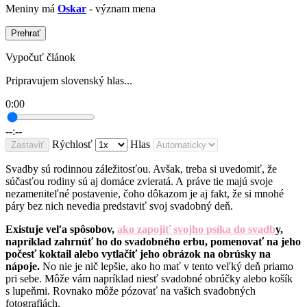
Meniny má
Oskar
- význam mena
Prehrať
Vypočuť článok
Pripravujem slovenský hlas...
0:00
--:--
Rýchlosť
Hlas
Zastaviť
Svadby sú rodinnou záležitosťou. Avšak, treba si uvedomiť, že
súčasťou rodiny sú aj domáce zvieratá. A práve tie majú svoje
nezameniteľné postavenie, čoho dôkazom je aj fakt, že si mnohé
páry bez nich nevedia predstaviť svoj svadobný deň.
Existuje veľa spôsobov,
ako zapojiť svojho psíka do svadb
y,
napríklad zahrnúť ho do svadobného erbu, pomenovať na jeho
počesť koktail alebo vytlačiť jeho obrázok na obrúsky na
nápoje.
No nie je nič lepšie, ako ho mať v tento veľký deň priamo
pri sebe. Môže vám napríklad niesť svadobné obrúčky alebo košík
s lupeňmi. Rovnako môže pózovať na vašich svadobných
fotografiách.