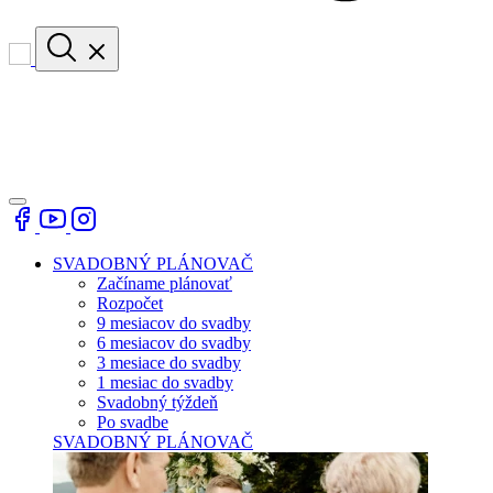
SVADOBNÝ PLÁNOVAČ
Začíname plánovať
Rozpočet
9 mesiacov do svadby
6 mesiacov do svadby
3 mesiace do svadby
1 mesiac do svadby
Svadobný týždeň
Po svadbe
SVADOBNÝ PLÁNOVAČ