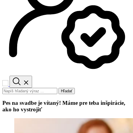
Hľadať
Pes na svadbe je vítaný! Máme pre teba inšpirácie,
ako ho vystrojiť