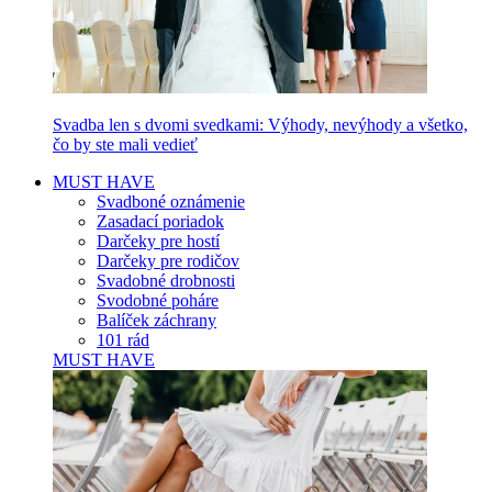
Svadba len s dvomi svedkami: Výhody, nevýhody a všetko,
čo by ste mali vedieť
MUST HAVE
Svadboné oznámenie
Zasadací poriadok
Darčeky pre hostí
Darčeky pre rodičov
Svadobné drobnosti
Svodobné poháre
Balíček záchrany
101 rád
MUST HAVE