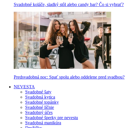
Svadobné koláče, sladký stôl alebo candy bar? Čo si vybrať?
Predsvadobná noc: Spať spolu alebo oddelene pred svadbou?
NEVESTA
Svadobné šaty
Svadobná kytica
Svadobné topánky
Svadobné líčnie
Svadobný účes
Svadobné šperky pre nevestu
Svadobná manikúra
Družičky