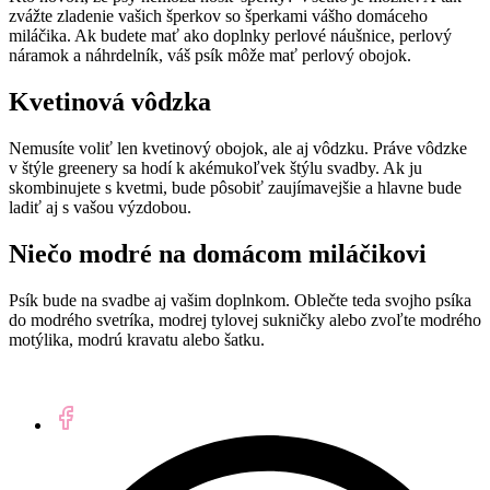
zvážte zladenie vašich šperkov so šperkami vášho domáceho
miláčika. Ak budete mať ako doplnky perlové náušnice, perlový
náramok a náhrdelník, váš psík môže mať perlový obojok.
Kvetinová vôdzka
Nemusíte voliť len kvetinový obojok, ale aj vôdzku. Práve vôdzke
v štýle greenery sa hodí k akémukoľvek štýlu svadby. Ak ju
skombinujete s kvetmi, bude pôsobiť zaujímavejšie a hlavne bude
ladiť aj s vašou výzdobou.
Niečo modré na domácom miláčikovi
Psík bude na svadbe aj vašim doplnkom. Oblečte teda svojho psíka
do modrého svetríka, modrej tylovej sukničky alebo zvoľte modrého
motýlika, modrú kravatu alebo šatku.