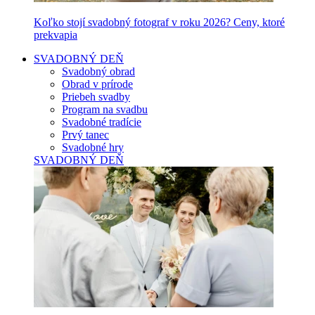
Koľko stojí svadobný fotograf v roku 2026? Ceny, ktoré
prekvapia
SVADOBNÝ DEŇ
Svadobný obrad
Obrad v prírode
Priebeh svadby
Program na svadbu
Svadobné tradície
Prvý tanec
Svadobné hry
SVADOBNÝ DEŇ