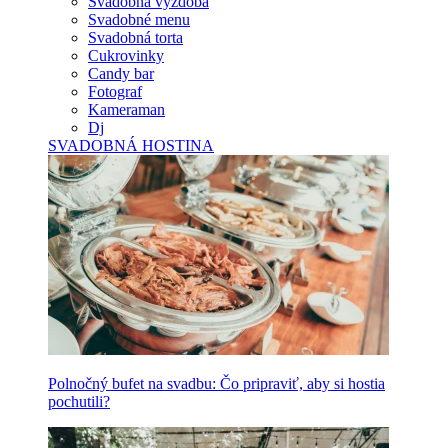
Svadobná výzdoba
Svadobné menu
Svadobná torta
Cukrovinky
Candy bar
Fotograf
Kameraman
Dj
SVADOBNÁ HOSTINA
Polnočný bufet na svadbu: Čo pripraviť, aby si hostia
pochutili?