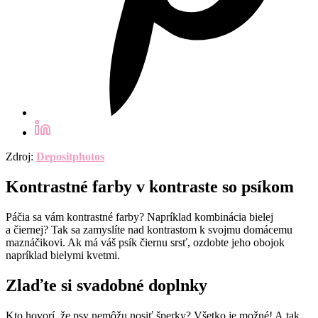
Zdroj:
Depositphotos
Kontrastné farby v kontraste so psíkom
Páčia sa vám kontrastné farby? Napríklad kombinácia bielej
a čiernej? Tak sa zamyslíte nad kontrastom k svojmu domácemu
maznáčikovi. Ak má váš psík čiernu srsť, ozdobte jeho obojok
napríklad bielymi kvetmi.
Zlaďte si svadobné doplnky
Kto hovorí, že psy nemôžu nosiť šperky? Všetko je možné! A tak