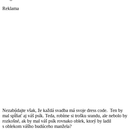
Reklama
Nezabúdajte však, že každá svadba má svoje dress code. Ten by
mal spĺňať aj váš psík. Teda, robíme si trošku srandu, ale nebolo by
rozkošné, ak by mal váš psík rovnako oblek, ktorý by ladil
s oblekom vášho budúceho manžela?