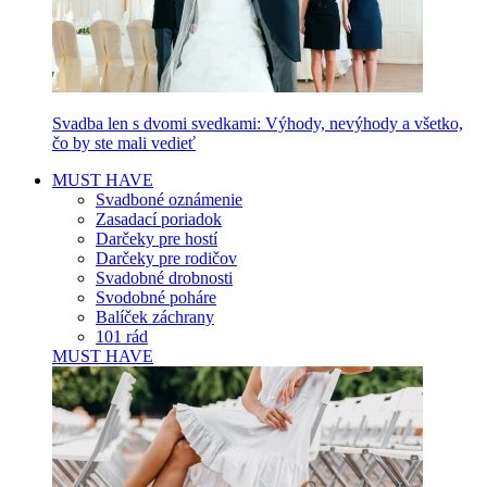
Svadba len s dvomi svedkami: Výhody, nevýhody a všetko,
čo by ste mali vedieť
MUST HAVE
Svadboné oznámenie
Zasadací poriadok
Darčeky pre hostí
Darčeky pre rodičov
Svadobné drobnosti
Svodobné poháre
Balíček záchrany
101 rád
MUST HAVE