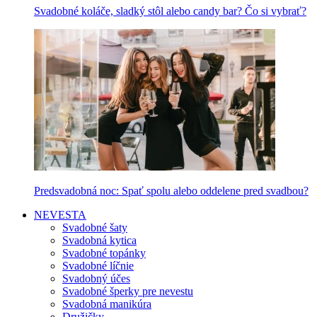
Svadobné koláče, sladký stôl alebo candy bar? Čo si vybrať?
Predsvadobná noc: Spať spolu alebo oddelene pred svadbou?
NEVESTA
Svadobné šaty
Svadobná kytica
Svadobné topánky
Svadobné líčnie
Svadobný účes
Svadobné šperky pre nevestu
Svadobná manikúra
Družičky