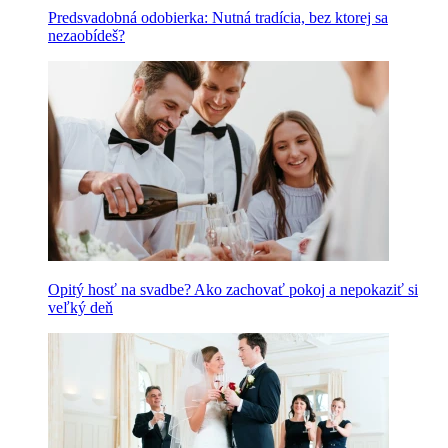
Predsvadobná odobierka: Nutná tradícia, bez ktorej sa
nezaobídeš?
Opitý hosť na svadbe? Ako zachovať pokoj a nepokaziť si
veľký deň