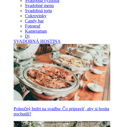
Svadobná výzdoba
Svadobné menu
Svadobná torta
Cukrovinky
Candy bar
Fotograf
Kameraman
Dj
SVADOBNÁ HOSTINA
Polnočný bufet na svadbu: Čo pripraviť, aby si hostia
pochutili?