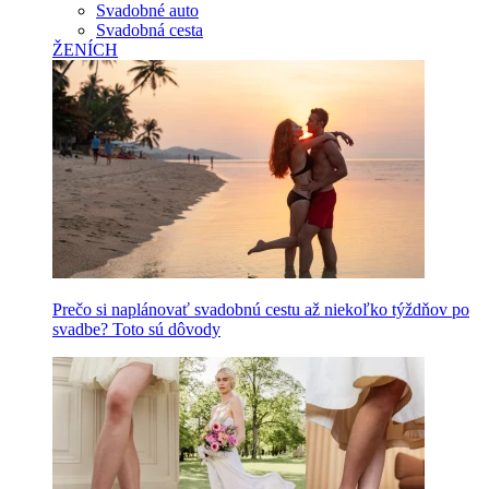
Svadobné auto
Svadobná cesta
ŽENÍCH
Prečo si naplánovať svadobnú cestu až niekoľko týždňov po
svadbe? Toto sú dôvody