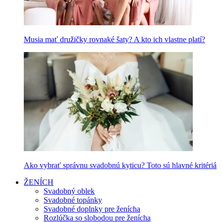
Musia mať družičky rovnaké šaty? A kto ich vlastne platí?
Ako vybrať správnu svadobnú kyticu? Toto sú hlavné kritériá
ŽENÍCH
Svadobný oblek
Svadobné topánky
Svadobné doplnky pre ženícha
Rozlúčka so slobodou pre ženícha