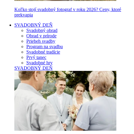
Koľko stojí svadobný fotograf v roku 2026? Ceny, ktoré
prekvapia
SVADOBNÝ DEŇ
Svadobný obrad
Obrad v prírode
Priebeh svadby
Program na svadbu
Svadobné tradície
Prvý tanec
Svadobné hry
SVADOBNÝ DEŇ