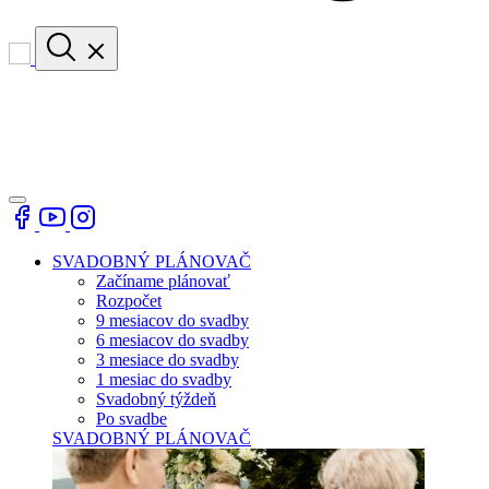
SVADOBNÝ PLÁNOVAČ
Začíname plánovať
Rozpočet
9 mesiacov do svadby
6 mesiacov do svadby
3 mesiace do svadby
1 mesiac do svadby
Svadobný týždeň
Po svadbe
SVADOBNÝ PLÁNOVAČ