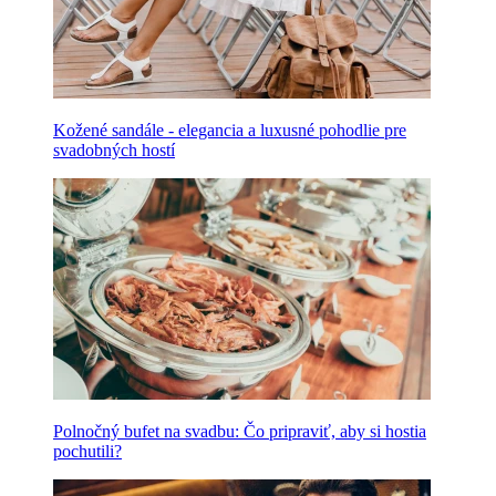
Kožené sandále - elegancia a luxusné pohodlie pre
svadobných hostí
Polnočný bufet na svadbu: Čo pripraviť, aby si hostia
pochutili?