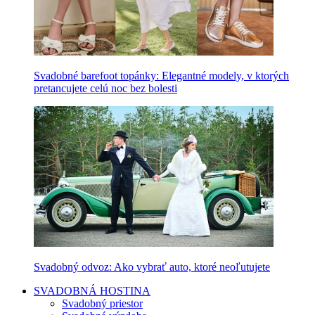
Svadobné barefoot topánky: Elegantné modely, v ktorých
pretancujete celú noc bez bolesti
Svadobný odvoz: Ako vybrať auto, ktoré neoľutujete
SVADOBNÁ HOSTINA
Svadobný priestor