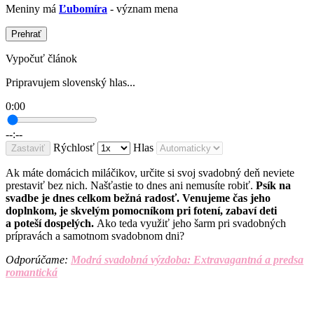
Meniny má
Ľubomíra
- význam mena
Prehrať
Vypočuť článok
Pripravujem slovenský hlas...
0:00
--:--
Rýchlosť
Hlas
Zastaviť
Ak máte domácich miláčikov, určite si svoj svadobný deň neviete
prestaviť bez nich. Našťastie to dnes ani nemusíte robiť.
Psík na
svadbe je dnes celkom bežná radosť. Venujeme čas jeho
doplnkom, je skvelým pomocníkom pri fotení, zabaví deti
a poteší dospelých.
Ako teda využiť jeho šarm pri svadobných
prípravách a samotnom svadobnom dni?
Odporúčame:
Modrá svadobná výzdoba: Extravagantná a predsa
romantická