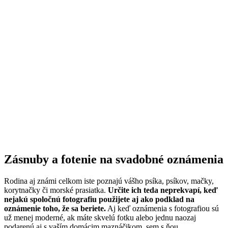
Zásnuby a fotenie na svadobné oznámenia
Rodina aj známi celkom iste poznajú vášho psíka, psíkov, mačky,
korytnačky či morské prasiatka.
Určite ich teda neprekvapí, keď
nejakú spoločnú fotografiu použijete aj ako podklad na
oznámenie toho, že sa beriete.
Aj keď oznámenia s fotografiou sú
už menej moderné, ak máte skvelú fotku alebo jednu naozaj
podarenú aj s vaším domácim maznáčikom, sem s ňou.