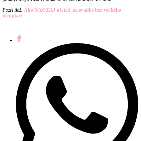
Pozri tiež:
Ako NAOZAJ ušetriť na svadbe bez veľkého
ústupku?