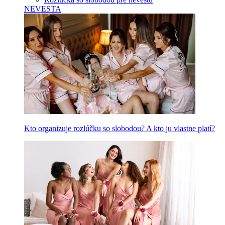
NEVESTA
Kto organizuje rozlúčku so slobodou? A kto ju vlastne platí?