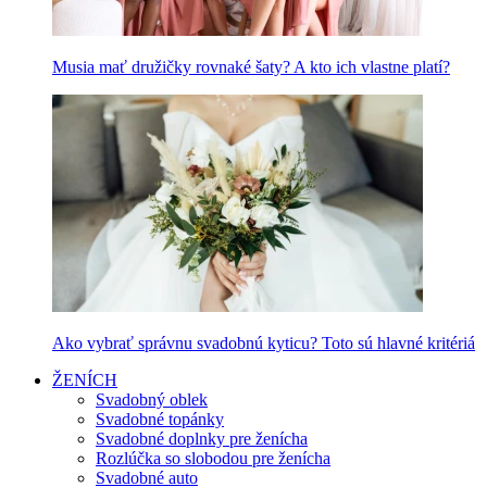
Musia mať družičky rovnaké šaty? A kto ich vlastne platí?
Ako vybrať správnu svadobnú kyticu? Toto sú hlavné kritériá
ŽENÍCH
Svadobný oblek
Svadobné topánky
Svadobné doplnky pre ženícha
Rozlúčka so slobodou pre ženícha
Svadobné auto