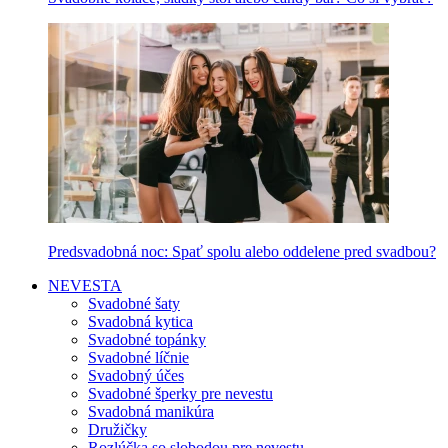
Predsvadobná noc: Spať spolu alebo oddelene pred svadbou?
NEVESTA
Svadobné šaty
Svadobná kytica
Svadobné topánky
Svadobné líčnie
Svadobný účes
Svadobné šperky pre nevestu
Svadobná manikúra
Družičky
Rozlúčka so slobodou pre nevestu