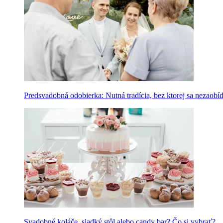
Predsvadobná odobierka: Nutná tradícia, bez ktorej sa nezaobí
Svadobné koláče, sladký stôl alebo candy bar? Čo si vybrať?