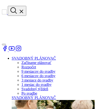
SVADOBNÝ PLÁNOVAČ
Začíname plánovať
Rozpočet
9 mesiacov do svadby
6 mesiacov do svadby
3 mesiace do svadby
1 mesiac do svadby
Svadobný týždeň
Po svadbe
SVADOBNÝ PLÁNOVAČ