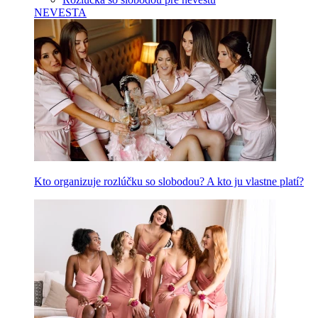
NEVESTA
Kto organizuje rozlúčku so slobodou? A kto ju vlastne platí?