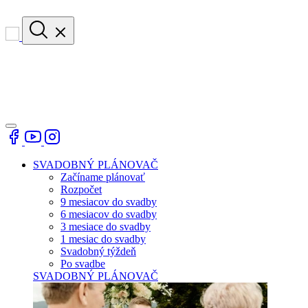
SVADOBNÝ PLÁNOVAČ
Začíname plánovať
Rozpočet
9 mesiacov do svadby
6 mesiacov do svadby
3 mesiace do svadby
1 mesiac do svadby
Svadobný týždeň
Po svadbe
SVADOBNÝ PLÁNOVAČ