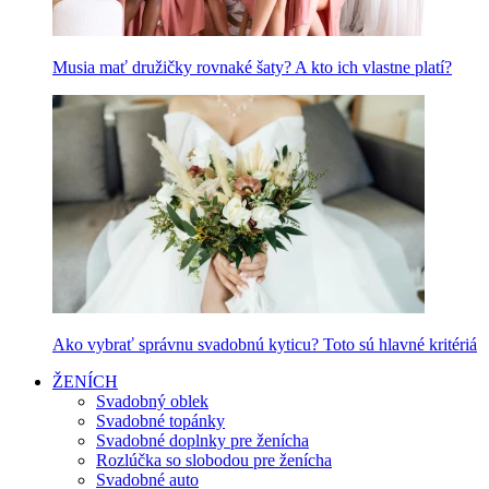
Musia mať družičky rovnaké šaty? A kto ich vlastne platí?
Ako vybrať správnu svadobnú kyticu? Toto sú hlavné kritériá
ŽENÍCH
Svadobný oblek
Svadobné topánky
Svadobné doplnky pre ženícha
Rozlúčka so slobodou pre ženícha
Svadobné auto