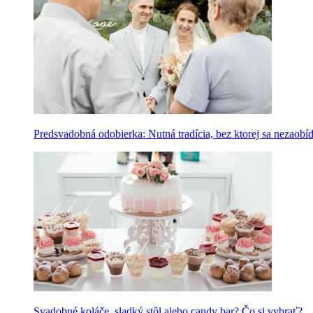
Predsvadobná odobierka: Nutná tradícia, bez ktorej sa nezaobí
Svadobné koláče, sladký stôl alebo candy bar? Čo si vybrať?