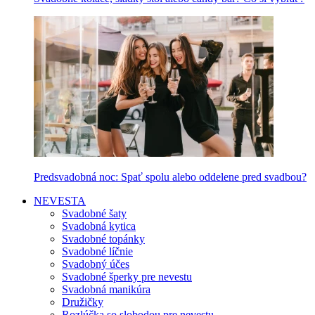
Predsvadobná noc: Spať spolu alebo oddelene pred svadbou?
NEVESTA
Svadobné šaty
Svadobná kytica
Svadobné topánky
Svadobné líčnie
Svadobný účes
Svadobné šperky pre nevestu
Svadobná manikúra
Družičky
Rozlúčka so slobodou pre nevestu