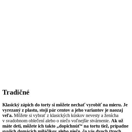
Tradičné
Klasický zápich do torty si môžete nechať vyrobiť na mieru. Je
vyrezaný z plastu, stojí pár centov a jeho variantov je naozaj
veľa.
Môžete si vybrať z klasických kúskov nevesty a ženícha
v svadobnom oblečení alebo o niečo voľnejšie stvárnenie.
Ak už
máte deti, môžete ich takto „dopichnúť“ na tortu tiež, prípadne
svojich domácich miláčikov alebo niečo, čo vás dvoch (troch,