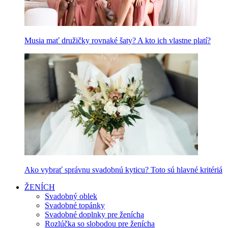
Musia mať družičky rovnaké šaty? A kto ich vlastne platí?
Ako vybrať správnu svadobnú kyticu? Toto sú hlavné kritériá
ŽENÍCH
Svadobný oblek
Svadobné topánky
Svadobné doplnky pre ženícha
Rozlúčka so slobodou pre ženícha