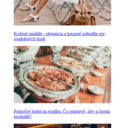
Kožené sandále - elegancia a luxusné pohodlie pre
svadobných hostí
Polnočný bufet na svadbu: Čo pripraviť, aby si hostia
pochutili?