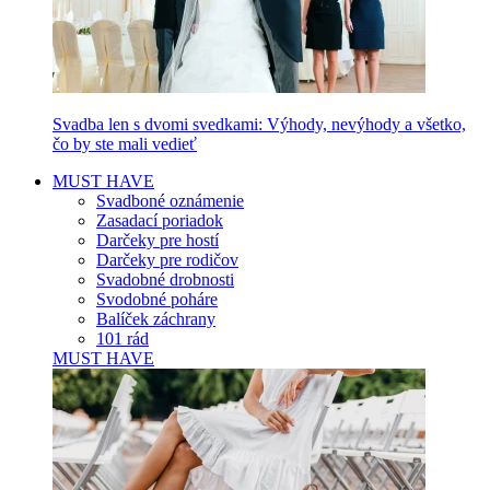
Svadba len s dvomi svedkami: Výhody, nevýhody a všetko,
čo by ste mali vedieť
MUST HAVE
Svadboné oznámenie
Zasadací poriadok
Darčeky pre hostí
Darčeky pre rodičov
Svadobné drobnosti
Svodobné poháre
Balíček záchrany
101 rád
MUST HAVE