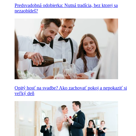
Predsvadobná odobierka: Nutná tradícia, bez ktorej sa
nezaobídeš?
Opitý hosť na svadbe? Ako zachovať pokoj a nepokaziť si
veľký deň