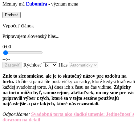
Meniny má
Ľubomíra
- význam mena
Prehrať
Vypočuť článok
Pripravujem slovenský hlas...
0:00
--:--
Rýchlosť
Hlas
Zastaviť
Znie to síce smiešne, ale je to skutočný názov pre ozdobu na
tortu.
Určite si pamätáte postavičky zo sadry, ktoré kedysi kraľovali
každej svadobnej torte. Aj dnes ich z času na čas vidíme.
Zápichy
na tortu môžu byť, samozrejme, akékoľvek, no my sme pre vás
pripravili výber z tých, ktoré sa v tejto sezóne používajú
najčastejšie a pár takých, ktoré nás rozosmiali.
Odporúčame:
Svadobná torta ako sladké umenie: Jedinečnosť s
dôrazom na detail