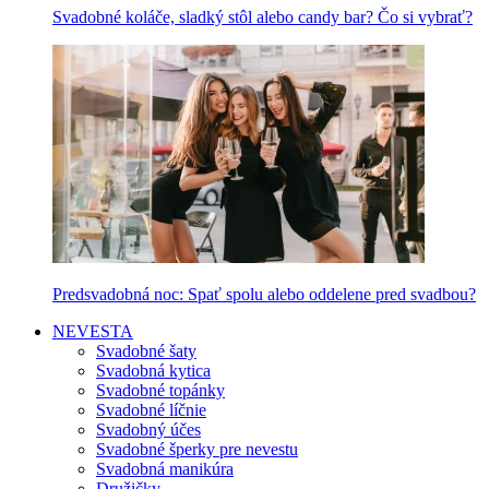
Svadobné koláče, sladký stôl alebo candy bar? Čo si vybrať?
Predsvadobná noc: Spať spolu alebo oddelene pred svadbou?
NEVESTA
Svadobné šaty
Svadobná kytica
Svadobné topánky
Svadobné líčnie
Svadobný účes
Svadobné šperky pre nevestu
Svadobná manikúra
Družičky