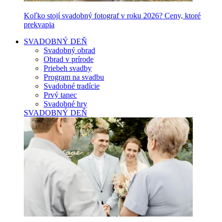
Koľko stojí svadobný fotograf v roku 2026? Ceny, ktoré
prekvapia
SVADOBNÝ DEŇ
Svadobný obrad
Obrad v prírode
Priebeh svadby
Program na svadbu
Svadobné tradície
Prvý tanec
Svadobné hry
SVADOBNÝ DEŇ