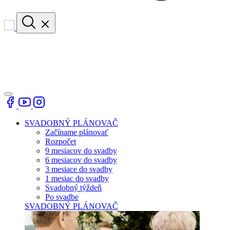
SVADOBNÝ PLÁNOVAČ
Začíname plánovať
Rozpočet
9 mesiacov do svadby
6 mesiacov do svadby
3 mesiace do svadby
1 mesiac do svadby
Svadobný týždeň
Po svadbe
SVADOBNÝ PLÁNOVAČ