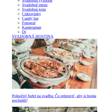
Svadobná výzdoba
Svadobné menu
Svadobná torta
Cukrovinky
Candy bar
Fotograf
Kameraman
Dj
SVADOBNÁ HOSTINA
Polnočný bufet na svadbu: Čo pripraviť, aby si hostia
pochutili?