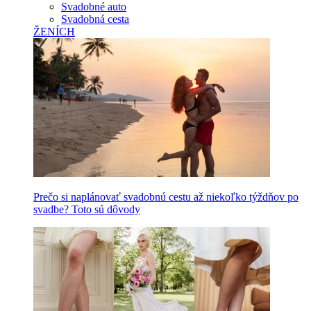
Svadobné auto
Svadobná cesta
ŽENÍCH
Prečo si naplánovať svadobnú cestu až niekoľko týždňov po
svadbe? Toto sú dôvody