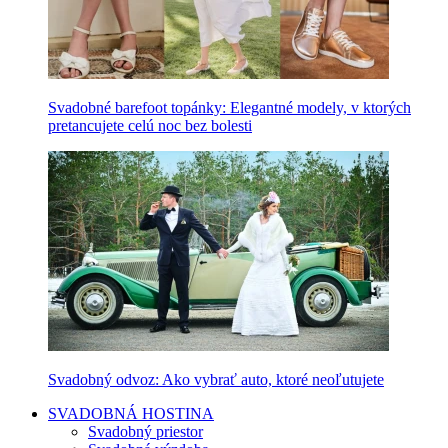
Svadobné barefoot topánky: Elegantné modely, v ktorých
pretancujete celú noc bez bolesti
Svadobný odvoz: Ako vybrať auto, ktoré neoľutujete
SVADOBNÁ HOSTINA
Svadobný priestor