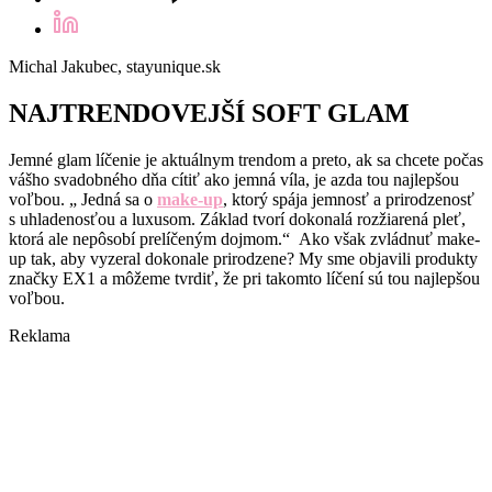
Michal Jakubec, stayunique.sk
NAJTRENDOVEJŠÍ SOFT GLAM
Jemné glam líčenie je aktuálnym trendom a preto, ak sa chcete počas
vášho svadobného dňa cítiť ako jemná víla, je azda tou najlepšou
voľbou. „ Jedná sa o
make-up
, ktorý spája jemnosť a prirodzenosť
s uhladenosťou a luxusom. Základ tvorí dokonalá rozžiarená pleť,
ktorá ale nepôsobí prelíčeným dojmom.“ Ako však zvládnuť make-
up tak, aby vyzeral dokonale prirodzene? My sme objavili produkty
značky EX1 a môžeme tvrdiť, že pri takomto líčení sú tou najlepšou
voľbou.
Reklama