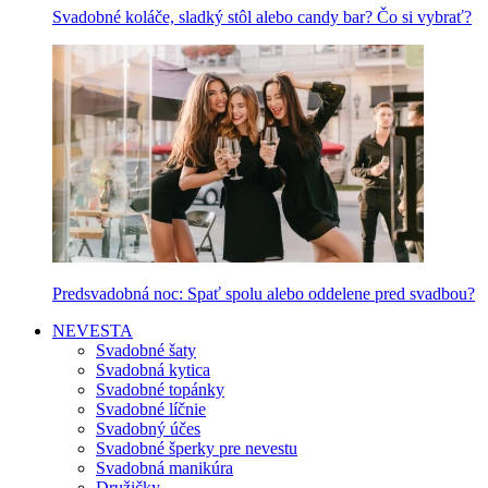
Svadobné koláče, sladký stôl alebo candy bar? Čo si vybrať?
Predsvadobná noc: Spať spolu alebo oddelene pred svadbou?
NEVESTA
Svadobné šaty
Svadobná kytica
Svadobné topánky
Svadobné líčnie
Svadobný účes
Svadobné šperky pre nevestu
Svadobná manikúra
Družičky