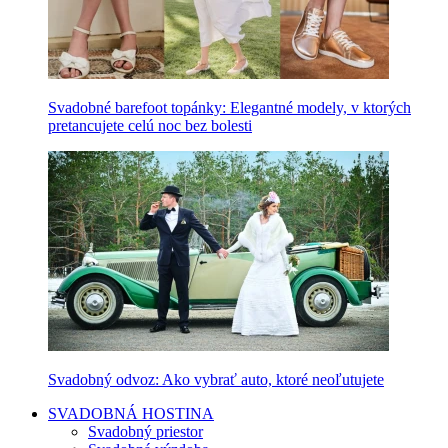
Svadobné barefoot topánky: Elegantné modely, v ktorých
pretancujete celú noc bez bolesti
Svadobný odvoz: Ako vybrať auto, ktoré neoľutujete
SVADOBNÁ HOSTINA
Svadobný priestor