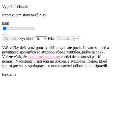
Vypočuť článok
Pripravujem slovenský hlas...
0:00
--:--
Rýchlosť
Hlas
Zastaviť
Váš veľký deň sa už pomaly blíži a vy máte pocit, že vám starosti a
povinnosti spojených so svadbou vôbec neubúda, práve naopak?
Vedzte však, že
svadobný make-up
medzi tieto starosti patriť
nemusí. Načerpajte inšpiráciu na dokonalé svadobné líčenie, ktoré
sme si pre vás v spolupráci s renomovanými odborníkmi pripravili.
Reklama