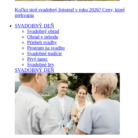
Koľko stojí svadobný fotograf v roku 2026? Ceny, ktoré
prekvapia
SVADOBNÝ DEŇ
Svadobný obrad
Obrad v prírode
Priebeh svadby
Program na svadbu
Svadobné tradície
Prvý tanec
Svadobné hry
SVADOBNÝ DEŇ