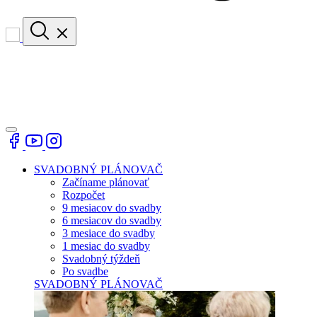
SVADOBNÝ PLÁNOVAČ
Začíname plánovať
Rozpočet
9 mesiacov do svadby
6 mesiacov do svadby
3 mesiace do svadby
1 mesiac do svadby
Svadobný týždeň
Po svadbe
SVADOBNÝ PLÁNOVAČ