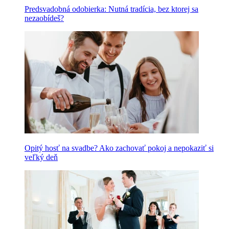
Predsvadobná odobierka: Nutná tradícia, bez ktorej sa
nezaobídeš?
Opitý hosť na svadbe? Ako zachovať pokoj a nepokaziť si
veľký deň