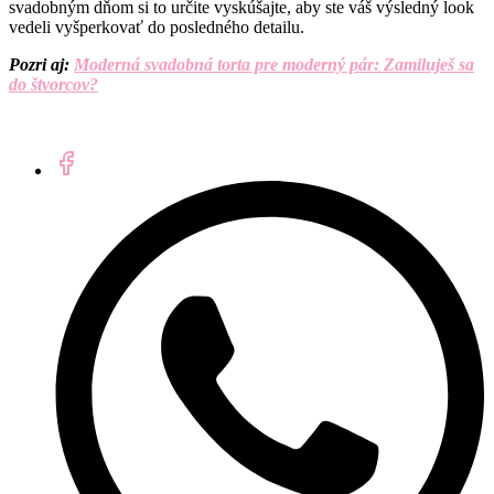
svadobným dňom si to určite vyskúšajte, aby ste váš výsledný look
vedeli vyšperkovať do posledného detailu.
Pozri aj:
Moderná svadobná torta pre moderný pár: Zamiluješ sa
do štvorcov?