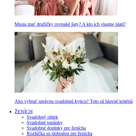
Musia mať družičky rovnaké šaty? A kto ich vlastne platí?
Ako vybrať správnu svadobnú kyticu? Toto sú hlavné kritériá
ŽENÍCH
Svadobný oblek
Svadobné topánky
Svadobné doplnky pre ženícha
Rozlúčka so slobodou pre ženícha