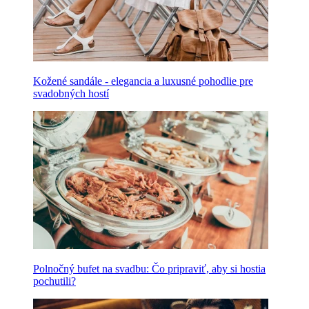
Kožené sandále - elegancia a luxusné pohodlie pre
svadobných hostí
Polnočný bufet na svadbu: Čo pripraviť, aby si hostia
pochutili?