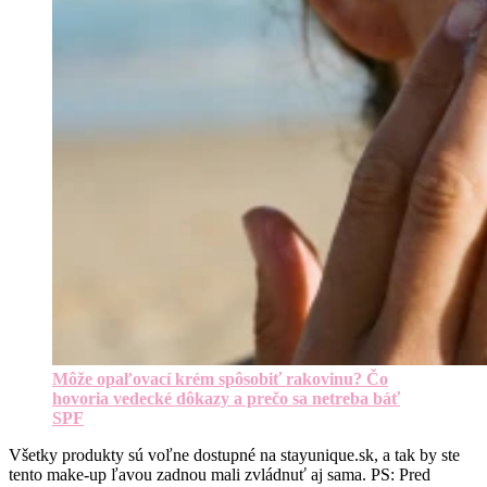
Môže opaľovací krém spôsobiť rakovinu? Čo
hovoria vedecké dôkazy a prečo sa netreba báť
SPF
Všetky produkty sú voľne dostupné na stayunique.sk, a tak by ste
tento make-up ľavou zadnou mali zvládnuť aj sama. PS: Pred