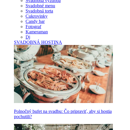
Svadobná výzdoba
Svadobné menu
Svadobná torta
Cukrovinky
Candy bar
Fotograf
Kameraman
Dj
SVADOBNÁ HOSTINA
Polnočný bufet na svadbu: Čo pripraviť, aby si hostia
pochutili?