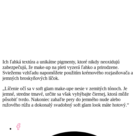
Ich ľahká textúra a unikátne pigmenty, ktoré nikdy neoxidujú
zabezpečujú, že make-up na pleti vyzerá ľahko a prirodzene.
Sviežemu vzhľadu napomôžete použitím krémového rozjasňovača a
jemných broskyňových líčok.
„Líčenie očí sa v soft glam make-upe nesie v zemitých tónoch. Je
jemné, stredne tmavé, určite sa však vyhýbajte čiernej, ktorá môže
pôsobiť tvrdo. Nakoniec zahaľte pery do jemného nude alebo
ružového rúžu a dokonalý svadobný soft glam look máte hotový.“