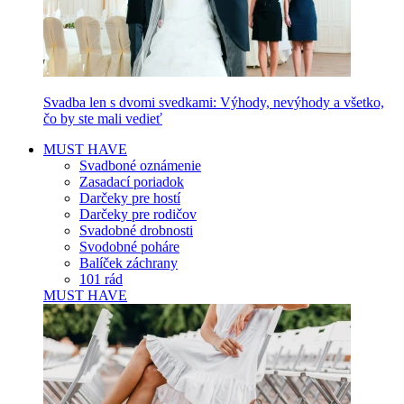
Svadba len s dvomi svedkami: Výhody, nevýhody a všetko,
čo by ste mali vedieť
MUST HAVE
Svadboné oznámenie
Zasadací poriadok
Darčeky pre hostí
Darčeky pre rodičov
Svadobné drobnosti
Svodobné poháre
Balíček záchrany
101 rád
MUST HAVE