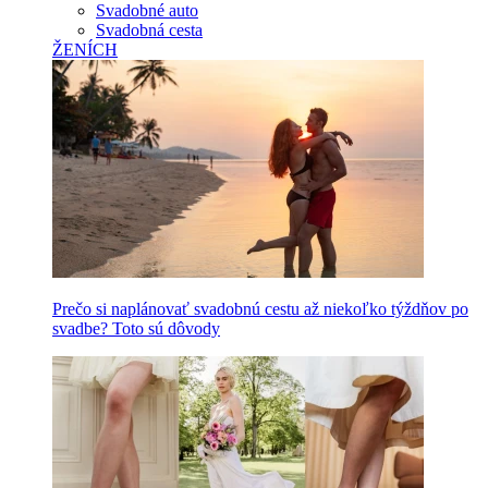
Svadobné auto
Svadobná cesta
ŽENÍCH
Prečo si naplánovať svadobnú cestu až niekoľko týždňov po
svadbe? Toto sú dôvody