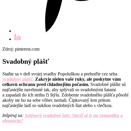
Zdroj: pinterest.com
Svadobný plášť
Staňte sa v deň svojej svadby Popoluškou a prehoďte cez seba
svadobný plášť.
Zakryje nielen vaše ruky, ale poskytne vám
celkovú ochranu pred chladnejším počasím.
Svadobné plášte sú
najčastejšie navrhnuté tak, aby splývali so svadobnými šatami
a zapadali do ich strihu či štýlu. Zdobenie svadobného plášťa pôsobí
akoby ste ho na sebe vôbec nemali. Čipkovaný lem pritom
najčastejšie ladí so sukňou svadobných šiat alebo s vlečkou.
Inšpiruj sa:
Saténové svadobné šaty: Stavíš aj ty na romantiku a
eleganciu?