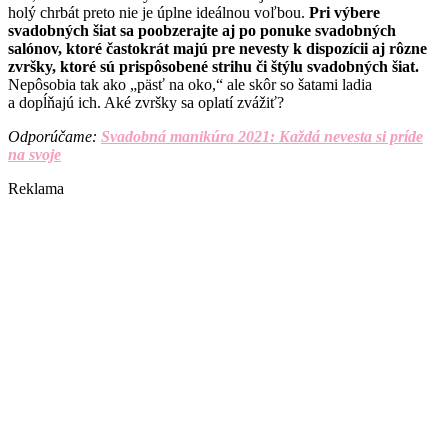
holý chrbát preto nie je úplne ideálnou voľbou.
Pri výbere
svadobných šiat sa poobzerajte aj po ponuke svadobných
salónov, ktoré častokrát majú pre nevesty k dispozícii aj rôzne
zvršky, ktoré sú prispôsobené strihu či štýlu svadobných šiat.
Nepôsobia tak ako „päsť na oko,“ ale skôr so šatami ladia
a dopĺňajú ich. Aké zvršky sa oplatí zvážiť?
Odporúčame:
Svadobná manikúra 2021: Každá nevesta si príde
na svoje
Reklama