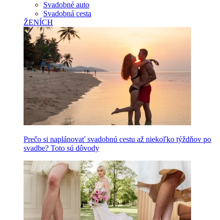
Svadobné auto
Svadobná cesta
ŽENÍCH
Prečo si naplánovať svadobnú cestu až niekoľko týždňov po
svadbe? Toto sú dôvody