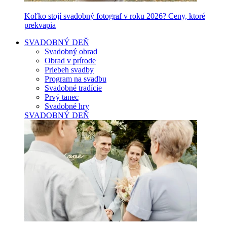
Koľko stojí svadobný fotograf v roku 2026? Ceny, ktoré
prekvapia
SVADOBNÝ DEŇ
Svadobný obrad
Obrad v prírode
Priebeh svadby
Program na svadbu
Svadobné tradície
Prvý tanec
Svadobné hry
SVADOBNÝ DEŇ