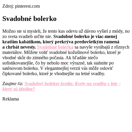
Zdroj: pinterest.com
Svadobné bolerko
Možno ste si mysleli, že tento kus odevu už dávno vyšiel z módy, no
zo sveta svadieb určite nie.
Svadobné bolerko je viac-menej
kratším kabátikom, ktorý prekrýva predovšetkým ramená
a chrbát nevesty.
Svadobné bolerká
sa navyše vyrábajú z rôznych
materiálov. Môžete voliť svadobné kožušinové bolerko, ktoré je
vhodné skôr do zimného počasia. Ak hľadáte niečo
sofistikovanejšie, čo by nebolo moc výrazné, tak siahnite po
saténovom bolerku. V elegantnejšej verzii vás môže osloviť
čipkované bolerko, ktoré je vhodnejšie na letné svadby.
Zaujme ťa:
Svadobný bedeker kvetín: Kvety na svadbu v lete –
ktoré sú ideálne?
Reklama