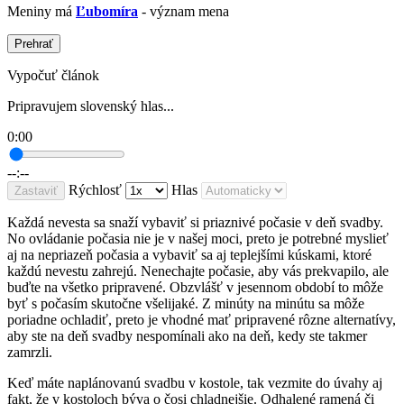
Meniny má
Ľubomíra
- význam mena
Prehrať
Vypočuť článok
Pripravujem slovenský hlas...
0:00
--:--
Rýchlosť
Hlas
Zastaviť
Každá nevesta sa snaží vybaviť si priaznivé počasie v deň svadby.
No ovládanie počasia nie je v našej moci, preto je potrebné myslieť
aj na nepriazeň počasia a vybaviť sa aj teplejšími kúskami, ktoré
každú nevestu zahrejú. Nenechajte počasie, aby vás prekvapilo, ale
buďte na všetko pripravené. Obzvlášť v jesennom období to môže
byť s počasím skutočne všelijaké. Z minúty na minútu sa môže
poriadne ochladiť, preto je vhodné mať pripravené rôzne alternatívy,
aby ste na deň svadby nespomínali ako na deň, kedy ste takmer
zamrzli.
Keď máte naplánovanú svadbu v kostole, tak vezmite do úvahy aj
fakt, že v kostoloch býva o čosi chladnejšie. Odhalené ramená či