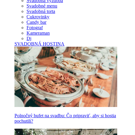
Svadobná výzdoba
Svadobné menu
Svadobná torta
Cukrovinky
Candy bar
Fotograf
Kameraman
Dj
SVADOBNÁ HOSTINA
Polnočný bufet na svadbu: Čo pripraviť, aby si hostia
pochutili?