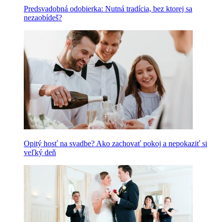
Predsvadobná odobierka: Nutná tradícia, bez ktorej sa
nezaobídeš?
Opitý hosť na svadbe? Ako zachovať pokoj a nepokaziť si
veľký deň