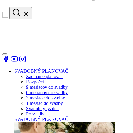
SVADOBNÝ PLÁNOVAČ
Začíname plánovať
Rozpočet
9 mesiacov do svadby
6 mesiacov do svadby
3 mesiace do svadby
1 mesiac do svadby
Svadobný týždeň
Po svadbe
SVADOBNÝ PLÁNOVAČ