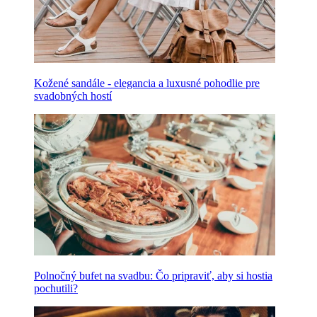
Kožené sandále - elegancia a luxusné pohodlie pre
svadobných hostí
Polnočný bufet na svadbu: Čo pripraviť, aby si hostia
pochutili?