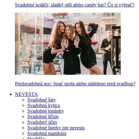
Svadobné koláče, sladký stôl alebo candy bar? Čo si vybrať?
Predsvadobná noc: Spať spolu alebo oddelene pred svadbou?
NEVESTA
Svadobné šaty
Svadobná kytica
Svadobné topánky
Svadobné líčnie
Svadobný účes
Svadobné šperky pre nevestu
Svadobná manikúra
Družičky