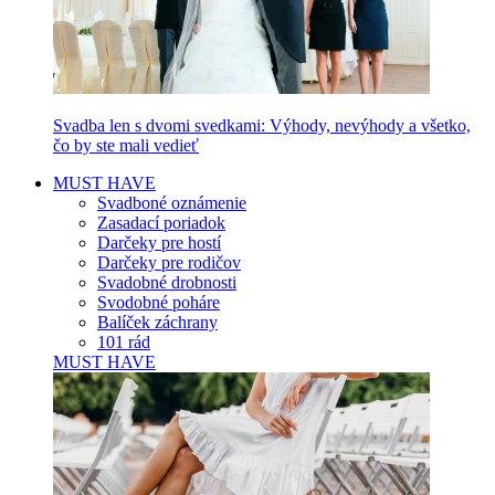
Svadba len s dvomi svedkami: Výhody, nevýhody a všetko,
čo by ste mali vedieť
MUST HAVE
Svadboné oznámenie
Zasadací poriadok
Darčeky pre hostí
Darčeky pre rodičov
Svadobné drobnosti
Svodobné poháre
Balíček záchrany
101 rád
MUST HAVE