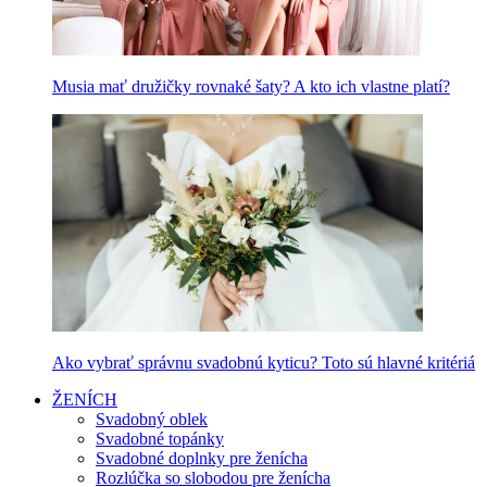
Musia mať družičky rovnaké šaty? A kto ich vlastne platí?
Ako vybrať správnu svadobnú kyticu? Toto sú hlavné kritériá
ŽENÍCH
Svadobný oblek
Svadobné topánky
Svadobné doplnky pre ženícha
Rozlúčka so slobodou pre ženícha