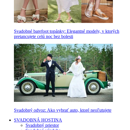
Svadobné barefoot topánky: Elegantné modely, v ktorých
pretancujete celú noc bez bolesti
Svadobný odvoz: Ako vybrať auto, ktoré neoľutujete
SVADOBNÁ HOSTINA
Svadobný priestor