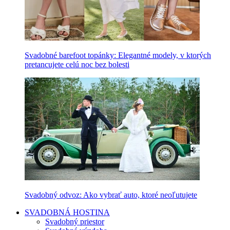
Svadobné barefoot topánky: Elegantné modely, v ktorých
pretancujete celú noc bez bolesti
Svadobný odvoz: Ako vybrať auto, ktoré neoľutujete
SVADOBNÁ HOSTINA
Svadobný priestor