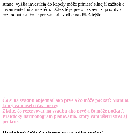
strane, vyššia investícia do kapely môže priniesť silnejší zážitok a
nezameniteľnú atmosféru. Dôležité je preto nastaviť si priority a
rozhodnúť sa, čo je pre vás pri svadbe najdôležitejšie.
Čo si na svadbu objednať ako prvé a čo môže počkať: Manuál,
ktorý vám ušetrí čas i nervy
Zistite, čo rezervovať na svadbu ako prvé a čo môže počkať.
Praktický harmonogram plánovania, ktorý vám ušetrí stres aj
peniaze.
Hudobný štýl: čo chcete na svadbe počuť