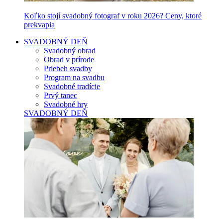
Koľko stojí svadobný fotograf v roku 2026? Ceny, ktoré
prekvapia
SVADOBNÝ DEŇ
Svadobný obrad
Obrad v prírode
Priebeh svadby
Program na svadbu
Svadobné tradície
Prvý tanec
Svadobné hry
SVADOBNÝ DEŇ