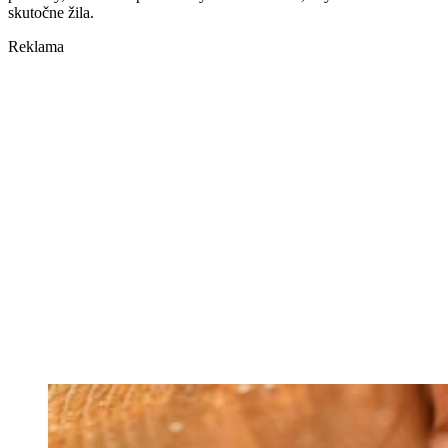
skutočne žila.
Reklama