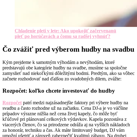
Chladenie pleti v lete: Ako upokojiť začervenanú
pleť po horúčavách a čomu sa radšej vyhnúť?
Čo zvážiť pred výberom hudby na svadbu
Kým prejdeme k samotným výhodám a nevýhodám, ktoré
predstavujú obe kategórie hudby na svadbe, musíme sa spoločne
zamyslieť nad niekoľkými dôležitými bodmi. Predtým, ako sa vôbec
začnete rozhodovať nad ďalšou zo svadobných dilem, zvážte:
Rozpočet: koľko chcete investovať do hudby
Rozpočet
patrí medzi najzásadnejšie faktory pri výbere hudby na
svadbu a často rozhodne už na začiatku. Cena DJ-a je vo väčšine
prípadov výrazne nižšia než cena živej kapely, čo môže byť
kľúčové pri plánovaní celkových výdavkov. Kapela pozostáva z
viacerých členov, čo sa prirodzene odráža aj na vyšších nákladoch
za honorár, techniku a čas. Ak máte limitovaný budget, DJ vám
umožní ušetriť a zároveň zabezpečiť kvalitnú zábavu. Na druhej