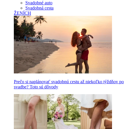
Svadobné auto
Svadobná cesta
ŽENÍCH
Prečo si naplánovať svadobnú cestu až niekoľko týždňov po
svadbe? Toto sú dôvody