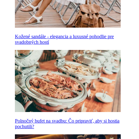
Kožené sandále - elegancia a luxusné pohodlie pre
svadobných hostí
Polnočný bufet na svadbu: Čo pripraviť, aby si hostia
pochutili?