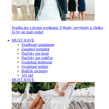
Svadba len s dvomi svedkami: Výhody, nevýhody a všetko,
čo by ste mali vedieť
MUST HAVE
Svadboné oznámenie
Zasadací poriadok
Darčeky pre hostí
Darčeky pre rodičov
Svadobné drobnosti
Svodobné poháre
Balíček záchrany
101 rád
MUST HAVE