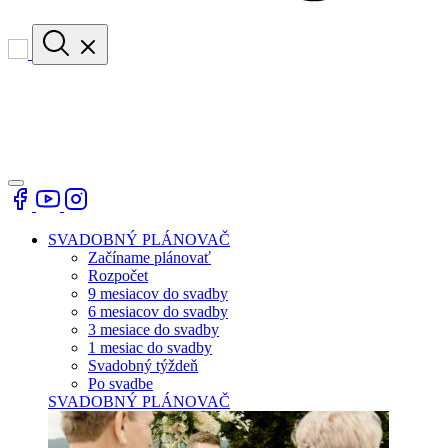
SVADOBNÝ PLÁNOVAČ
Začíname plánovať
Rozpočet
9 mesiacov do svadby
6 mesiacov do svadby
3 mesiace do svadby
1 mesiac do svadby
Svadobný týždeň
Po svadbe
SVADOBNÝ PLÁNOVAČ