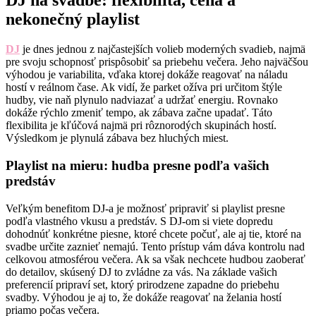
DJ na svadbe: flexibilita, cena a
nekonečný playlist
DJ
je dnes jednou z najčastejších volieb moderných svadieb, najmä
pre svoju schopnosť prispôsobiť sa priebehu večera. Jeho najväčšou
výhodou je variabilita, vďaka ktorej dokáže reagovať na náladu
hostí v reálnom čase. Ak vidí, že parket ožíva pri určitom štýle
hudby, vie naň plynulo nadviazať a udržať energiu. Rovnako
dokáže rýchlo zmeniť tempo, ak zábava začne upadať. Táto
flexibilita je kľúčová najmä pri rôznorodých skupinách hostí.
Výsledkom je plynulá zábava bez hluchých miest.
Playlist na mieru: hudba presne podľa vašich
predstáv
Veľkým benefitom DJ-a je možnosť pripraviť si playlist presne
podľa vlastného vkusu a predstáv. S DJ-om si viete dopredu
dohodnúť konkrétne piesne, ktoré chcete počuť, ale aj tie, ktoré na
svadbe určite zaznieť nemajú. Tento prístup vám dáva kontrolu nad
celkovou atmosférou večera. Ak sa však nechcete hudbou zaoberať
do detailov, skúsený DJ to zvládne za vás. Na základe vašich
preferencií pripraví set, ktorý prirodzene zapadne do priebehu
svadby. Výhodou je aj to, že dokáže reagovať na želania hostí
priamo počas večera.