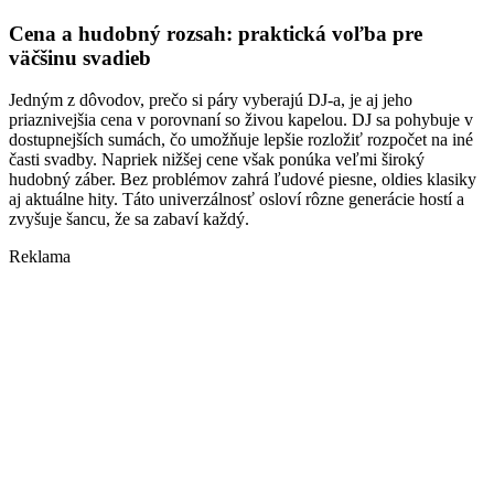
Cena a hudobný rozsah: praktická voľba pre
väčšinu svadieb
Jedným z dôvodov, prečo si páry vyberajú DJ-a, je aj jeho
priaznivejšia cena v porovnaní so živou kapelou. DJ sa pohybuje v
dostupnejších sumách, čo umožňuje lepšie rozložiť rozpočet na iné
časti svadby. Napriek nižšej cene však ponúka veľmi široký
hudobný záber. Bez problémov zahrá ľudové piesne, oldies klasiky
aj aktuálne hity. Táto univerzálnosť osloví rôzne generácie hostí a
zvyšuje šancu, že sa zabaví každý.
Reklama