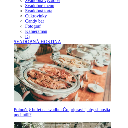
Svadobná výzdoba
Svadobné menu
Svadobná torta
Cukrovinky
Candy bar
Fotograf
Kameraman
Dj
SVADOBNÁ HOSTINA
Polnočný bufet na svadbu: Čo pripraviť, aby si hostia
pochutili?