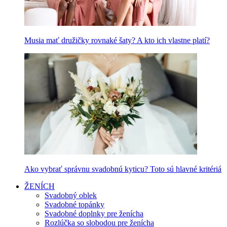
Musia mať družičky rovnaké šaty? A kto ich vlastne platí?
Ako vybrať správnu svadobnú kyticu? Toto sú hlavné kritériá
ŽENÍCH
Svadobný oblek
Svadobné topánky
Svadobné doplnky pre ženícha
Rozlúčka so slobodou pre ženícha