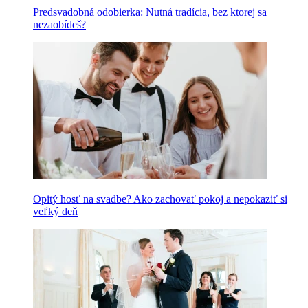
Predsvadobná odobierka: Nutná tradícia, bez ktorej sa
nezaobídeš?
Opitý hosť na svadbe? Ako zachovať pokoj a nepokaziť si
veľký deň