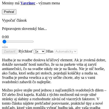
Meniny má
Vavrinec
- význam mena
Prehrať
Vypočuť článok
Pripravujem slovenský hlas...
0:00
--:--
Rýchlosť
Hlas
Zastaviť
Hudba je na svadbe doslova kľúčový element. Ak je zvolená dobre,
dokáže navnadiť hostí natoľko, že sa na parkete vrtia aj zarytí
antitanečníci, čo na svadbe nikdy nie je na škodu. Nie je nič horšie,
ako ľudia, ktorí sedia pri stoloch, pojedajú koláčiky a nudia sa.
Svadba je predsa veselica a aj vy určite chcete, aby sa s vami
svadobníci zabavili čo najlepšie.
Možno práve stojíte pred jednou z najčastejších svadobných dilem –
DJ alebo živá kapela. Každá z týchto možností má svoje silné
stránky aj slabiny a rozhodnutie závisí od viacerých faktorov. V
tomto článku nájdete prehľadné porovnanie, praktické tipy a nové
pohľady, ktoré vám pomôžu vybrať hudbu tak, aby vaša svadba