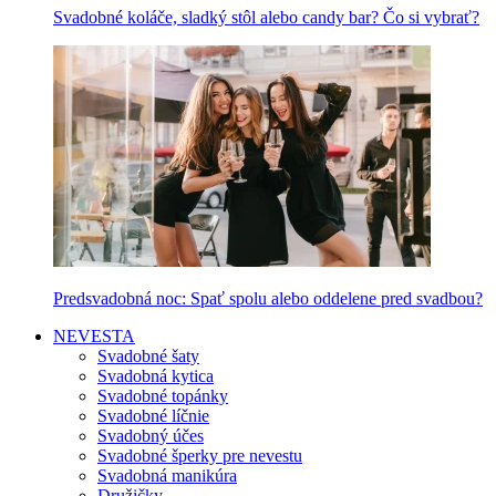
Svadobné koláče, sladký stôl alebo candy bar? Čo si vybrať?
Predsvadobná noc: Spať spolu alebo oddelene pred svadbou?
NEVESTA
Svadobné šaty
Svadobná kytica
Svadobné topánky
Svadobné líčnie
Svadobný účes
Svadobné šperky pre nevestu
Svadobná manikúra
Družičky