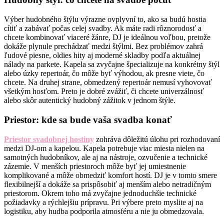
Výber hudobného štýlu výrazne ovplyvní to, ako sa budú hostia
cítiť a zabávať počas celej svadby. Ak máte radi rôznorodosť a
chcete kombinovať viaceré žánre, DJ je ideálnou voľbou, pretože
dokáže plynule prechádzať medzi štýlmi. Bez problémov zahrá
ľudové piesne, oldies hity aj moderné skladby podľa aktuálnej
nálady na parkete. Kapela sa zvyčajne špecializuje na konkrétny štýl
alebo úzky repertoár, čo môže byť výhodou, ak presne viete, čo
chcete. Na druhej strane, obmedzený repertoár nemusí vyhovovať
všetkým hosťom. Preto je dobré zvážiť, či chcete univerzálnosť
alebo skôr autentický hudobný zážitok v jednom štýle.
Priestor: kde sa bude vaša svadba konať
Priestor svadobnej hostiny
zohráva dôležitú úlohu pri rozhodovaní
medzi DJ-om a kapelou. Kapela potrebuje viac miesta nielen na
samotných hudobníkov, ale aj na nástroje, ozvučenie a technické
zázemie. V menších priestoroch môže byť jej umiestnenie
komplikované a môže obmedziť komfort hostí. DJ je v tomto smere
flexibilnejší a dokáže sa prispôsobiť aj menším alebo netradičným
priestorom. Okrem toho má zvyčajne jednoduchšie technické
požiadavky a rýchlejšiu prípravu. Pri výbere preto myslite aj na
logistiku, aby hudba podporila atmosféru a nie ju obmedzovala.