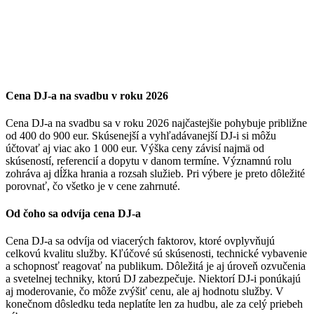
Cena DJ-a na svadbu v roku 2026
Cena DJ-a na svadbu sa v roku 2026 najčastejšie pohybuje približne
od 400 do 900 eur. Skúsenejší a vyhľadávanejší DJ-i si môžu
účtovať aj viac ako 1 000 eur. Výška ceny závisí najmä od
skúseností, referencií a dopytu v danom termíne. Významnú rolu
zohráva aj dĺžka hrania a rozsah služieb. Pri výbere je preto dôležité
porovnať, čo všetko je v cene zahrnuté.
Od čoho sa odvíja cena DJ-a
Cena DJ-a sa odvíja od viacerých faktorov, ktoré ovplyvňujú
celkovú kvalitu služby. Kľúčové sú skúsenosti, technické vybavenie
a schopnosť reagovať na publikum. Dôležitá je aj úroveň ozvučenia
a svetelnej techniky, ktorú DJ zabezpečuje. Niektorí DJ-i ponúkajú
aj moderovanie, čo môže zvýšiť cenu, ale aj hodnotu služby. V
konečnom dôsledku teda neplatíte len za hudbu, ale za celý priebeh