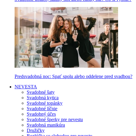
Predsvadobná noc: Spať spolu alebo oddelene pred svadbou?
NEVESTA
Svadobné šaty
Svadobná kytica
Svadobné topánky
Svadobné líčnie
Svadobný účes
Svadobné šperky pre nevestu
Svadobná manikúra
Družičky
Rozlúčka so slobodou pre nevestu