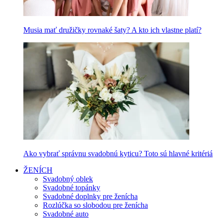
Musia mať družičky rovnaké šaty? A kto ich vlastne platí?
Ako vybrať správnu svadobnú kyticu? Toto sú hlavné kritériá
ŽENÍCH
Svadobný oblek
Svadobné topánky
Svadobné doplnky pre ženícha
Rozlúčka so slobodou pre ženícha
Svadobné auto