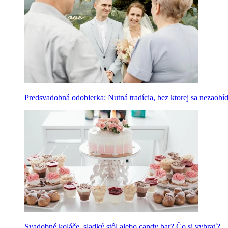
Predsvadobná odobierka: Nutná tradícia, bez ktorej sa nezaobí
Svadobné koláče, sladký stôl alebo candy bar? Čo si vybrať?