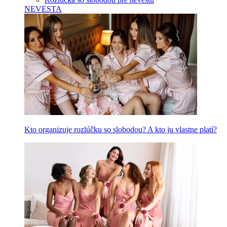
NEVESTA
Kto organizuje rozlúčku so slobodou? A kto ju vlastne platí?