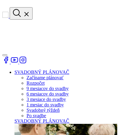
SVADOBNÝ PLÁNOVAČ
Začíname plánovať
Rozpočet
9 mesiacov do svadby
6 mesiacov do svadby
3 mesiace do svadby
1 mesiac do svadby
Svadobný týždeň
Po svadbe
SVADOBNÝ PLÁNOVAČ