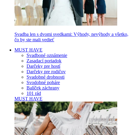
Svadba len s dvomi svedkami: Výhody, nevýhody a všetko,
čo by ste mali vedieť
MUST HAVE
Svadboné oznámenie
Zasadací poriadok
Darčeky pre hostí
Darčeky pre rodičov
Svadobné drobnosti
Svodobné poháre
Balíček záchrany
101 rád
MUST HAVE