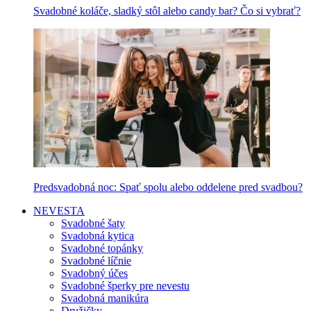
Svadobné koláče, sladký stôl alebo candy bar? Čo si vybrať?
Predsvadobná noc: Spať spolu alebo oddelene pred svadbou?
NEVESTA
Svadobné šaty
Svadobná kytica
Svadobné topánky
Svadobné líčnie
Svadobný účes
Svadobné šperky pre nevestu
Svadobná manikúra
Družičky