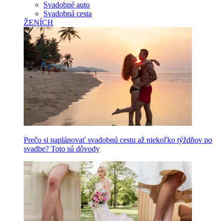
Svadobné auto
Svadobná cesta
ŽENÍCH
Prečo si naplánovať svadobnú cestu až niekoľko týždňov po
svadbe? Toto sú dôvody