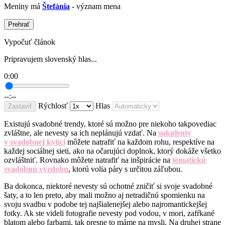
Meniny má
Štefánia
- význam mena
Prehrať
Vypočuť článok
Pripravujem slovenský hlas...
0:00
--:--
Rýchlosť
Hlas
Zastaviť
Existujú svadobné trendy, ktoré sú možno pre niekoho takpovediac
zvláštne, ale nevesty sa ich neplánujú vzdať. Na
sukulenty
v svadobnej kytici
môžete natrafiť na každom rohu, respektíve na
každej sociálnej sieti, ako na očarujúci doplnok, ktorý dokáže všetko
ozvláštniť. Rovnako môžete natrafiť na inšpirácie na
tematickú
svadobnú výzdobu
, ktorú volia páry s určitou záľubou.
Ba dokonca, niektoré nevesty sú ochotné zničiť si svoje svadobné
šaty, a to len preto, aby mali možno aj netradičnú spomienku na
svoju svadbu v podobe tej najšialenejšej alebo najromantickejšej
fotky. Ak ste videli fotografie nevesty pod vodou, v mori, zafŕkané
blatom alebo farbami, tak presne to máme na mysli. Na druhej strane