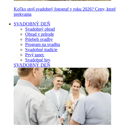
Koľko stojí svadobný fotograf v roku 2026? Ceny, ktoré
prekvapia
SVADOBNÝ DEŇ
Svadobný obrad
Obrad v prírode
Priebeh svadby
Program na svadbu
Svadobné tradície
Prvý tanec
Svadobné hry
SVADOBNÝ DEŇ