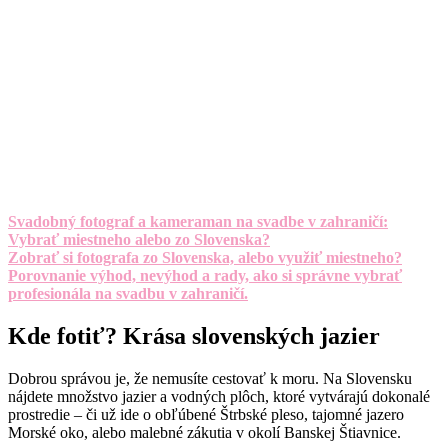
Svadobný fotograf a kameraman na svadbe v zahraničí:
Vybrať miestneho alebo zo Slovenska?
Zobrať si fotografa zo Slovenska, alebo využiť miestneho?
Porovnanie výhod, nevýhod a rady, ako si správne vybrať
profesionála na svadbu v zahraničí.
Kde fotiť? Krása slovenských jazier
Dobrou správou je, že nemusíte cestovať k moru. Na Slovensku
nájdete množstvo jazier a vodných plôch, ktoré vytvárajú dokonalé
prostredie – či už ide o obľúbené Štrbské pleso, tajomné jazero
Morské oko, alebo malebné zákutia v okolí Banskej Štiavnice.