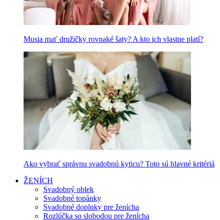
Musia mať družičky rovnaké šaty? A kto ich vlastne platí?
Ako vybrať správnu svadobnú kyticu? Toto sú hlavné kritériá
ŽENÍCH
Svadobný oblek
Svadobné topánky
Svadobné doplnky pre ženícha
Rozlúčka so slobodou pre ženícha