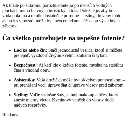
Ak túžite po súkromí, porozhliadnite sa po menších vodných
plochách mimo hlavných turistických trás. Dôležité je, aby bola
voda pokojná a okolie dostatočne prírodné – trstiny, drevený mólo
alebo les v pozadí môžu byť neoceniteľnou súčasťou výsledných
záberov.
Čo všetko potrebujete na úspešné fotenie?
Loďka alebo čln:
Stačí jednoduchá veslica, ktorú si môžete
prenajať, vyzdobiť živými kvetmi, stuhami či tylom.
Bezpečnosť:
Aj keď ide o krátke fotenie, myslite na stabilitu
člna a vhodnú obuv.
Asistentka:
Vaša družička môže byť skvelým pomocníkom –
pri prenášaní vecí, úprave šiat či úprave vlasov pred záberom.
Styling:
Voľte vzdušné šaty, jemný make-up a účes, ktorý
znesie mierny vietor. Kvetinový venček do vlasov dodá
nádych rozprávky.
Reklama