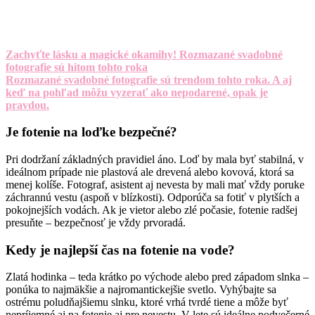
Zachyťte lásku a magické okamihy! Rozmazané svadobné
fotografie sú hitom tohto roka
Rozmazané svadobné fotografie sú trendom tohto roka. A aj
keď na pohľad môžu vyzerať ako nepodarené, opak je
pravdou.
Je fotenie na loďke bezpečné?
Pri dodržaní základných pravidiel áno. Loď by mala byť stabilná, v
ideálnom prípade nie plastová ale drevená alebo kovová, ktorá sa
menej kolíše. Fotograf, asistent aj nevesta by mali mať vždy poruke
záchrannú vestu (aspoň v blízkosti). Odporúča sa fotiť v plytších a
pokojnejších vodách. Ak je vietor alebo zlé počasie, fotenie radšej
presuňte – bezpečnosť je vždy prvoradá.
Kedy je najlepší čas na fotenie na vode?
Zlatá hodinka – teda krátko po východe alebo pred západom slnka –
ponúka to najmäkšie a najromantickejšie svetlo. Vyhýbajte sa
ostrému poludňajšiemu slnku, ktoré vrhá tvrdé tiene a môže byť
nepríjemné aj na fotenie aj pre nevestu. V lete sú ideálne podvečerné