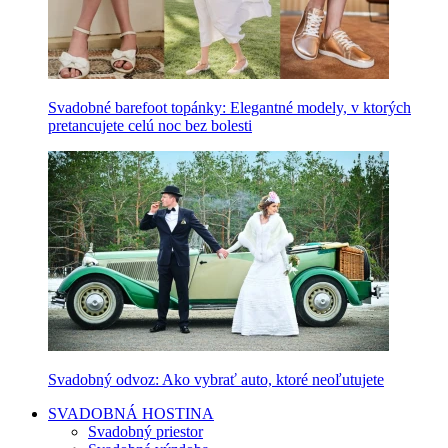
Svadobné barefoot topánky: Elegantné modely, v ktorých
pretancujete celú noc bez bolesti
Svadobný odvoz: Ako vybrať auto, ktoré neoľutujete
SVADOBNÁ HOSTINA
Svadobný priestor