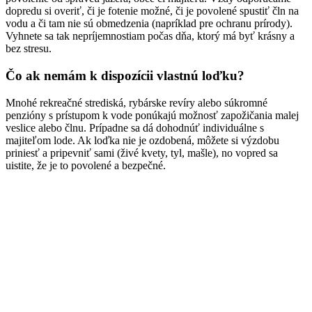
dopredu si overiť, či je fotenie možné, či je povolené spustiť čln na
vodu a či tam nie sú obmedzenia (napríklad pre ochranu prírody).
Vyhnete sa tak nepríjemnostiam počas dňa, ktorý má byť krásny a
bez stresu.
Čo ak nemám k dispozícii vlastnú loďku?
Mnohé rekreačné strediská, rybárske revíry alebo súkromné
penzióny s prístupom k vode ponúkajú možnosť zapožičania malej
veslice alebo člnu. Prípadne sa dá dohodnúť individuálne s
majiteľom lode. Ak loďka nie je ozdobená, môžete si výzdobu
priniesť a pripevniť sami (živé kvety, tyl, mašle), no vopred sa
uistite, že je to povolené a bezpečné.