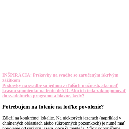
INŠPIRÁCIA: Prskavky na svadbe so zaručeným iskrivým
zážitkom
Prskavky na svadbe sú jednou z ďalších možností, ako mať
krásnu spomienku na tento deň D. Ako ich teda zakomponovať
do svadobného programu a hlavne, kedy?
Potrebujem na fotenie na loďke povolenie?
Záleží na konkrétnej lokalite. Na niektorých jazerách (napríklad v
chránených oblastiach alebo súkromných pozemkoch) je nutné mať
povolenie od správcu jazera, obce či majiteľa. Vždy odporúčame