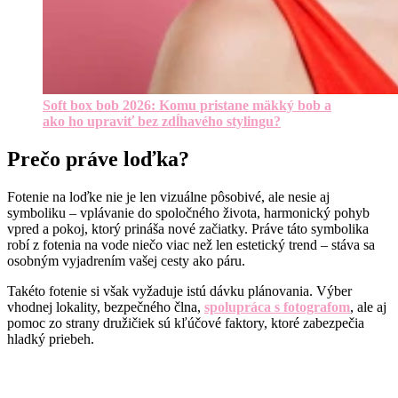
Soft box bob 2026: Komu pristane mäkký bob a
ako ho upraviť bez zdĺhavého stylingu?
Prečo práve loďka?
Fotenie na loďke nie je len vizuálne pôsobivé, ale nesie aj
symboliku – vplávanie do spoločného života, harmonický pohyb
vpred a pokoj, ktorý prináša nové začiatky. Práve táto symbolika
robí z fotenia na vode niečo viac než len estetický trend – stáva sa
osobným vyjadrením vašej cesty ako páru.
Takéto fotenie si však vyžaduje istú dávku plánovania. Výber
vhodnej lokality, bezpečného člna,
spolupráca s fotografom
, ale aj
pomoc zo strany družičiek sú kľúčové faktory, ktoré zabezpečia
hladký priebeh.