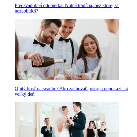
Predsvadobná odobierka: Nutná tradícia, bez ktorej sa
nezaobídeš?
Opitý hosť na svadbe? Ako zachovať pokoj a nepokaziť si
veľký deň