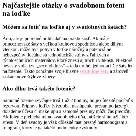
Najčastejšie otázky o svadobnom fotení
na loďke
Môžem sa fotiť na loďke aj v svadobných šatách?
Áno, ale je potrebné prihliadať na praktickosť. Ak máte
princeznovské šaty s veľkou kruhovou spodnicou alebo dlhým
vlečkou, môže byť pohyb v loďke náročný a potenciálne
nebezpečný. Ideálne sú jednoduchšie strihy z ľahkých a
rýchloschnúcich materiálov, ktoré znesú aj trochu vlhkosti. Niektoré
nevesty volia tzv. „second dress“ – teda druhé, jednoduchšie šaty len
na fotenie. Takto ochránite svoje hlavné
svadobné šaty
a zároveň
získate nové štýlové zábery.
Ako dlho trvá takéto fotenie?
Samotné fotenie zvyčajne trvá 1 až 2 hodiny, no je dôležité počítať s
rezervou. Príprava loďky (výzdoba, nastúpenie, presun po jazere),
doladenie účesu či make-upu a samotné presuny môžu čas predĺžiť.
Ak fotenie prebieha mimo svadobného dňa, môžete si ho užiť bez
stresu. V deň svadby je však dôležité mať presný harmonogram a
fotografa, ktorý je na takéto podmienky zvyknutý.