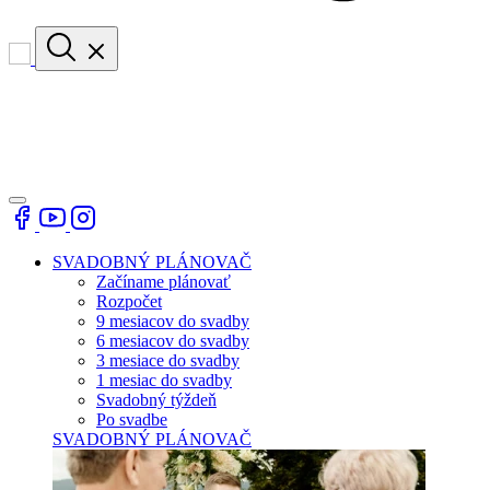
SVADOBNÝ PLÁNOVAČ
Začíname plánovať
Rozpočet
9 mesiacov do svadby
6 mesiacov do svadby
3 mesiace do svadby
1 mesiac do svadby
Svadobný týždeň
Po svadbe
SVADOBNÝ PLÁNOVAČ