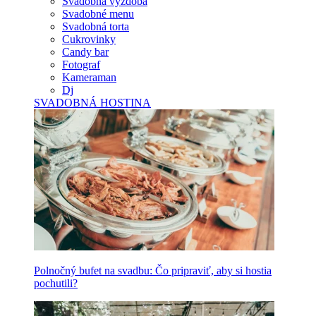
Svadobná výzdoba
Svadobné menu
Svadobná torta
Cukrovinky
Candy bar
Fotograf
Kameraman
Dj
SVADOBNÁ HOSTINA
Polnočný bufet na svadbu: Čo pripraviť, aby si hostia
pochutili?