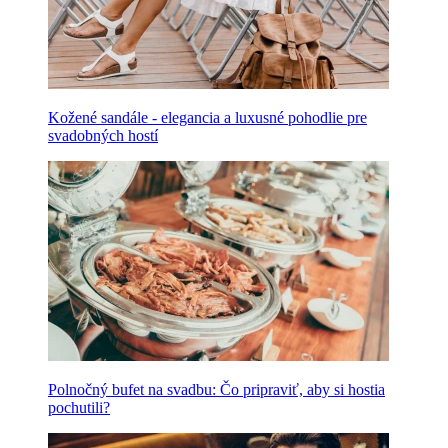
Kožené sandále - elegancia a luxusné pohodlie pre
svadobných hostí
Polnočný bufet na svadbu: Čo pripraviť, aby si hostia
pochutili?