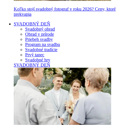
Koľko stojí svadobný fotograf v roku 2026? Ceny, ktoré
prekvapia
SVADOBNÝ DEŇ
Svadobný obrad
Obrad v prírode
Priebeh svadby
Program na svadbu
Svadobné tradície
Prvý tanec
Svadobné hry
SVADOBNÝ DEŇ