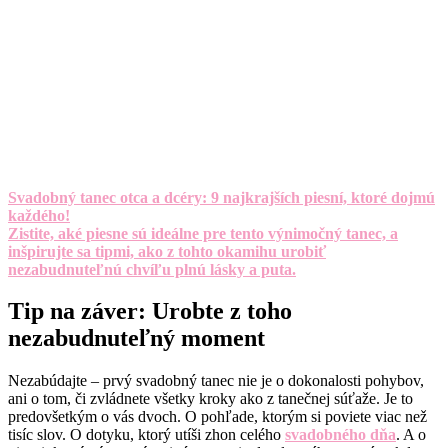
Svadobný tanec otca a dcéry: 9 najkrajších piesní, ktoré dojmú
každého!
Zistite, aké piesne sú ideálne pre tento výnimočný tanec, a
inšpirujte sa tipmi, ako z tohto okamihu urobiť
nezabudnuteľnú chvíľu plnú lásky a puta.
Tip na záver: Urobte z toho
nezabudnuteľný moment
Nezabúdajte – prvý svadobný tanec nie je o dokonalosti pohybov,
ani o tom, či zvládnete všetky kroky ako z tanečnej súťaže. Je to
predovšetkým o vás dvoch. O pohľade, ktorým si poviete viac než
tisíc slov. O dotyku, ktorý utíši zhon celého
svadobného dňa
. A o