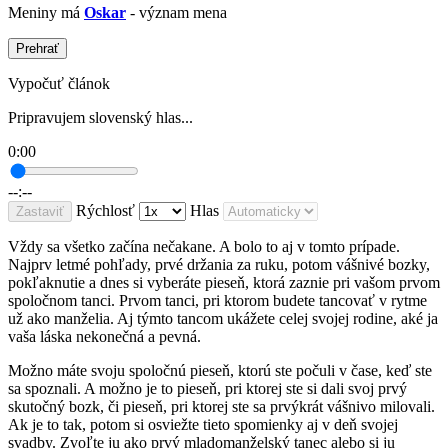
Meniny má
Oskar
- význam mena
Prehrať
Vypočuť článok
Pripravujem slovenský hlas...
0:00
--:--
Rýchlosť
Hlas
Zastaviť
Vždy sa všetko začína nečakane. A bolo to aj v tomto prípade.
Najprv letmé pohľady, prvé držania za ruku, potom vášnivé bozky,
pokľaknutie a dnes si vyberáte pieseň, ktorá zaznie pri vašom prvom
spoločnom tanci. Prvom tanci, pri ktorom budete tancovať v rytme
už ako manželia. Aj týmto tancom ukážete celej svojej rodine, aké ja
vaša láska nekonečná a pevná.
Možno máte svoju spoločnú pieseň, ktorú ste počuli v čase, keď ste
sa spoznali. A možno je to pieseň, pri ktorej ste si dali svoj prvý
skutočný bozk, či pieseň, pri ktorej ste sa prvýkrát vášnivo milovali.
Ak je to tak, potom si osviežte tieto spomienky aj v deň svojej
svadby. Zvoľte ju ako prvý mladomanželský tanec alebo si ju