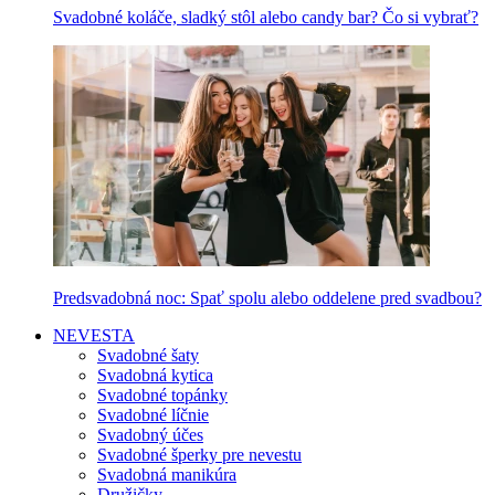
Svadobné koláče, sladký stôl alebo candy bar? Čo si vybrať?
Predsvadobná noc: Spať spolu alebo oddelene pred svadbou?
NEVESTA
Svadobné šaty
Svadobná kytica
Svadobné topánky
Svadobné líčnie
Svadobný účes
Svadobné šperky pre nevestu
Svadobná manikúra
Družičky