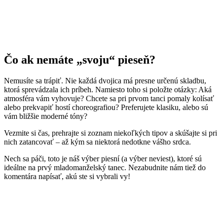
Čo ak nemáte „svoju“ pieseň?
Nemusíte sa trápiť. Nie každá dvojica má presne určenú skladbu,
ktorá sprevádzala ich príbeh. Namiesto toho si položte otázky: Aká
atmosféra vám vyhovuje? Chcete sa pri prvom tanci pomaly kolísať
alebo prekvapiť hostí choreografiou? Preferujete klasiku, alebo sú
vám bližšie moderné tóny?
Vezmite si čas, prehrajte si zoznam niekoľkých tipov a skúšajte si pri
nich zatancovať – až kým sa niektorá nedotkne vášho srdca.
Nech sa páči, toto je náš výber piesní (a výber neviest), ktoré sú
ideálne na prvý mladomanželský tanec. Nezabudnite nám tiež do
komentára napísať, akú ste si vybrali vy!