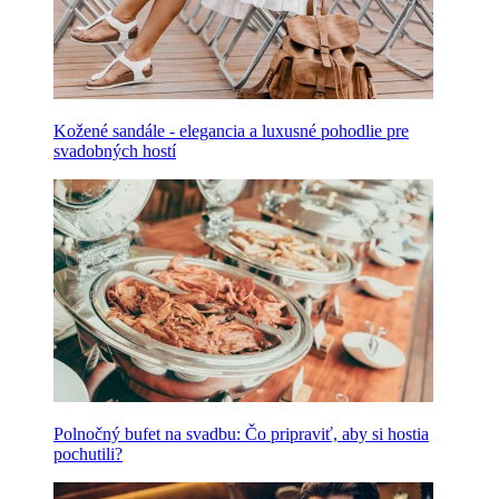
Kožené sandále - elegancia a luxusné pohodlie pre
svadobných hostí
Polnočný bufet na svadbu: Čo pripraviť, aby si hostia
pochutili?