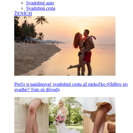
Svadobné auto
Svadobná cesta
ŽENÍCH
Prečo si naplánovať svadobnú cestu až niekoľko týždňov po
svadbe? Toto sú dôvody