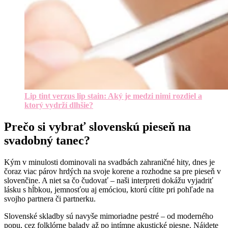
Lip tint verzus lip stain: Aký je medzi nimi rozdiel a
ktorý vydrží dlhšie?
Prečo si vybrať slovenskú pieseň na
svadobný tanec?
Kým v minulosti dominovali na svadbách zahraničné hity, dnes je
čoraz viac párov hrdých na svoje korene a rozhodne sa pre pieseň v
slovenčine. A niet sa čo čudovať – naši interpreti dokážu vyjadriť
lásku s hĺbkou, jemnosťou aj emóciou, ktorú cítite pri pohľade na
svojho partnera či partnerku.
Slovenské skladby sú navyše mimoriadne pestré – od moderného
popu, cez folklórne balady až po intímne akustické piesne. Nájdete