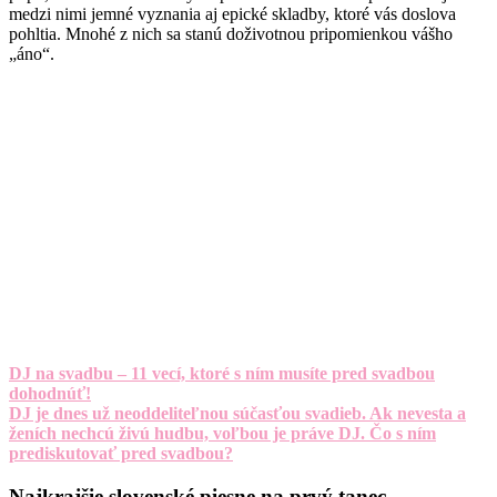
medzi nimi jemné vyznania aj epické skladby, ktoré vás doslova
pohltia. Mnohé z nich sa stanú doživotnou pripomienkou vášho
„áno“.
DJ na svadbu – 11 vecí, ktoré s ním musíte pred svadbou
dohodnúť!
DJ je dnes už neoddeliteľnou súčasťou svadieb. Ak nevesta a
ženích nechcú živú hudbu, voľbou je práve DJ. Čo s ním
prediskutovať pred svadbou?
Najkrajšie slovenské piesne na prvý tanec