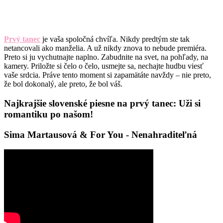
Prvý tanec
je vaša spoločná chvíľa. Nikdy predtým ste tak
netancovali ako manželia. A už nikdy znova to nebude premiéra.
Preto si ju vychutnajte naplno. Zabudnite na svet, na pohľady, na
kamery. Priložte si čelo o čelo, usmejte sa, nechajte hudbu viesť
vaše srdcia. Práve tento moment si zapamätáte navždy – nie preto,
že bol dokonalý, ale preto, že bol váš.
Najkrajšie slovenské piesne na prvý tanec: Uži si
romantiku po našom!
Sima Martausová & For You - Nenahraditeľná