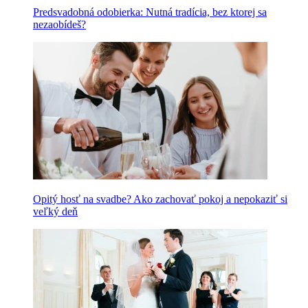
Predsvadobná odobierka: Nutná tradícia, bez ktorej sa
nezaobídeš?
Opitý hosť na svadbe? Ako zachovať pokoj a nepokaziť si
veľký deň