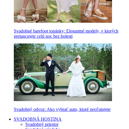
Svadobné barefoot topánky: Elegantné modely, v ktorých
pretancujete celú noc bez bolesti
Svadobný odvoz: Ako vybrať auto, ktoré neoľutujete
SVADOBNÁ HOSTINA
Svadobný priestor