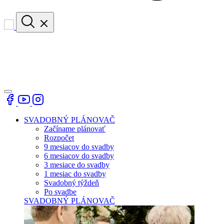
SVADOBNÝ PLÁNOVAČ
Začíname plánovať
Rozpočet
9 mesiacov do svadby
6 mesiacov do svadby
3 mesiace do svadby
1 mesiac do svadby
Svadobný týždeň
Po svadbe
SVADOBNÝ PLÁNOVAČ