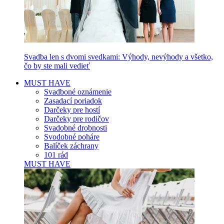
Svadba len s dvomi svedkami: Výhody, nevýhody a všetko,
čo by ste mali vedieť
MUST HAVE
Svadboné oznámenie
Zasadací poriadok
Darčeky pre hostí
Darčeky pre rodičov
Svadobné drobnosti
Svodobné poháre
Balíček záchrany
101 rád
MUST HAVE