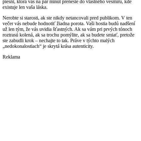
piesni, ktorá vás na pár minút prenesie do vlastného vesmíru, kde
existuje len vaša láska.
Nerobte si starosti, ak ste nikdy netancovali pred publikom. V ten
večer vás nebude hodnotiť žiadna porota. Vaši hostia budú nadšení
už len tým, že vás uvidia šťastných. Ak sa vám pri prvých tónoch
roztrasú kolená, ak sa trochu pomýlite, ak sa budete smiať, pretože
ste zabudli krok – nechajte to tak. Práve v týchto malých
„nedokonalostiach“ je skrytá krása autenticity.
Reklama