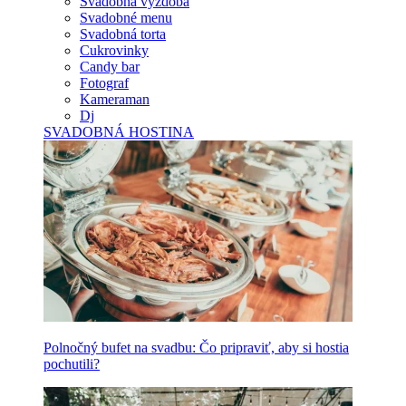
Svadobná výzdoba
Svadobné menu
Svadobná torta
Cukrovinky
Candy bar
Fotograf
Kameraman
Dj
SVADOBNÁ HOSTINA
Polnočný bufet na svadbu: Čo pripraviť, aby si hostia
pochutili?