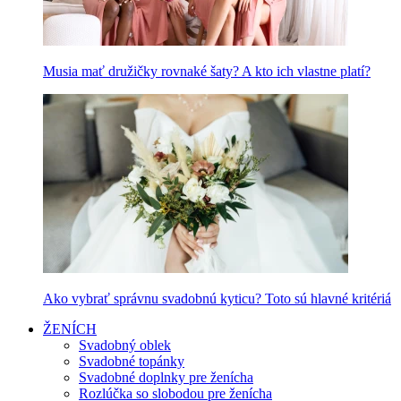
Musia mať družičky rovnaké šaty? A kto ich vlastne platí?
Ako vybrať správnu svadobnú kyticu? Toto sú hlavné kritériá
ŽENÍCH
Svadobný oblek
Svadobné topánky
Svadobné doplnky pre ženícha
Rozlúčka so slobodou pre ženícha