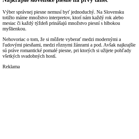
Výber správnej piesne nemusí byť jednoduchý. Na Slovensku
totižto máme množstvo interpretov, ktorí nám každý rok alebo
mesiac či každý týždeň prinášajú množstvo piesní s hlbokou
myšlienkou.
Nehovoriac o tom, že si môžete vyberať medzi modernými a
ľudovými piesňami, medzi rôznymi žánrami a pod. Avšak najkrajšie
sú práve romantické pomalé piesne, pri ktorých si užijete pohľady
všetkých svadobných hostí.
Reklama