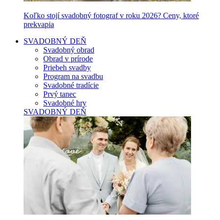
Koľko stojí svadobný fotograf v roku 2026? Ceny, ktoré
prekvapia
SVADOBNÝ DEŇ
Svadobný obrad
Obrad v prírode
Priebeh svadby
Program na svadbu
Svadobné tradície
Prvý tanec
Svadobné hry
SVADOBNÝ DEŇ