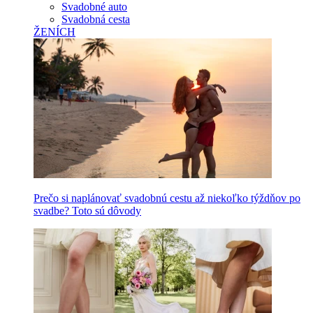
Svadobné auto
Svadobná cesta
ŽENÍCH
Prečo si naplánovať svadobnú cestu až niekoľko týždňov po
svadbe? Toto sú dôvody