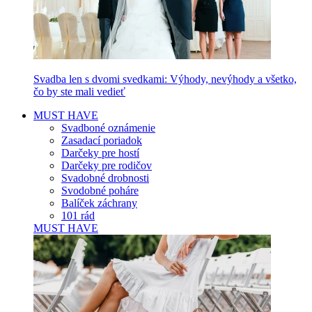
Svadba len s dvomi svedkami: Výhody, nevýhody a všetko,
čo by ste mali vedieť
MUST HAVE
Svadboné oznámenie
Zasadací poriadok
Darčeky pre hostí
Darčeky pre rodičov
Svadobné drobnosti
Svodobné poháre
Balíček záchrany
101 rád
MUST HAVE