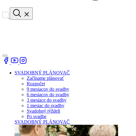
SVADOBNÝ PLÁNOVAČ
Začíname plánovať
Rozpočet
9 mesiacov do svadby
6 mesiacov do svadby
3 mesiace do svadby
1 mesiac do svadby
Svadobný týždeň
Po svadbe
SVADOBNÝ PLÁNOVAČ