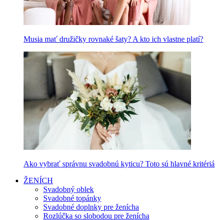
Musia mať družičky rovnaké šaty? A kto ich vlastne platí?
Ako vybrať správnu svadobnú kyticu? Toto sú hlavné kritériá
ŽENÍCH
Svadobný oblek
Svadobné topánky
Svadobné doplnky pre ženícha
Rozlúčka so slobodou pre ženícha