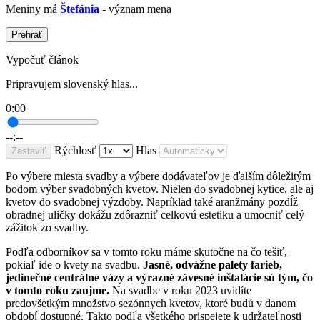
Meniny má
Štefánia
- význam mena
Prehrať
Vypočuť článok
Pripravujem slovenský hlas...
0:00
--:--
Rýchlosť
Hlas
Zastaviť
Po výbere miesta svadby a výbere dodávateľov je ďalším dôležitým
bodom výber svadobných kvetov. Nielen do svadobnej kytice, ale aj
kvetov do svadobnej výzdoby. Napríklad také aranžmány pozdĺž
obradnej uličky dokážu zdôrazniť celkovú estetiku a umocniť celý
zážitok zo svadby.
Podľa odborníkov sa v tomto roku máme skutočne na čo tešiť,
pokiaľ ide o kvety na svadbu.
Jasné, odvážne palety farieb,
jedinečné centrálne vázy a výrazné závesné inštalácie sú tým, čo
v tomto roku zaujme.
Na svadbe v roku 2023 uvidíte
predovšetkým množstvo sezónnych kvetov, ktoré budú v danom
období dostupné. Takto podľa všetkého prispejete k udržateľnosti