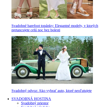
Svadobné barefoot topánky: Elegantné modely, v ktorých
pretancujete celú noc bez bolesti
Svadobný odvoz: Ako vybrať auto, ktoré neoľutujete
SVADOBNÁ HOSTINA
Svadobný priestor