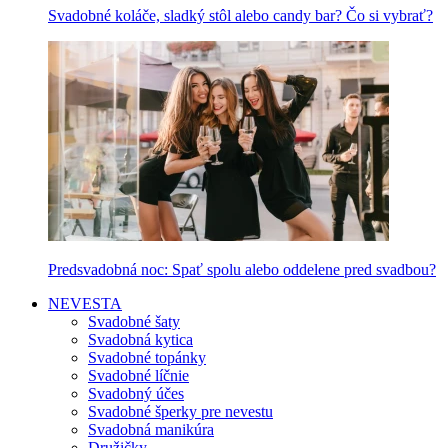
Svadobné koláče, sladký stôl alebo candy bar? Čo si vybrať?
Predsvadobná noc: Spať spolu alebo oddelene pred svadbou?
NEVESTA
Svadobné šaty
Svadobná kytica
Svadobné topánky
Svadobné líčnie
Svadobný účes
Svadobné šperky pre nevestu
Svadobná manikúra
Družičky