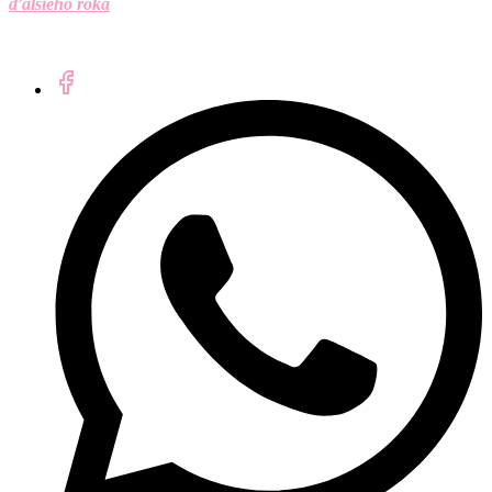
ďalšieho roka