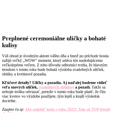
Preplnené ceremoniálne uličky a bohaté
kulisy
Váš obrad je úvodným aktom vášho dňa a hneď po príchode hostia
zažijú veľký „WOW" moment, ktorý udáva tón nasledujúcemu
veľkolepému večeru. Z toho dôvodu odborníci tvrdia, že hlavným
trendom v tomto roku bude bohatá výzdoba svadobných uličiek,
oblúky a kvetinové pozadia.
Kľúčové detaily? Uličky a pozadia. Aj naďalej budeme vidieť
veľa snových uličiek,
svadobných oblúkov
a pozadí.
Takže sa
nebojte trošku odviazať, pretože v tomto roku bude platiť, že čím
viac kvetov vo výzdobe použijete, tým lepší a krajší výsledok
docielite.
Zaujme ťa aj:
Ako ozdobiť tortu v roku 2023? Toto sú TOP trendy