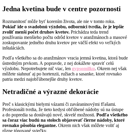
Jedna kvetina bude v centre pozornosti
Rozmanitosť môže byť korením života, ale nie v tomto roku.
Pokiaľ ide o svadobnú výzdobu, odborníci tvrdia, že je lepšie
zvoliť menší počet druhov kvetov.
Prichádza teda trend
používania menšieho počtu odrôd kvetov v aranžmánoch a masové
zoskupovanie jedného druhu kvetov pre väčší efekt vo veľkých
inštaláciách.
Podľa všetkého sa do aranžmánov vracia jemná kvetina, ktorá bude
ústredným prvkom. A popravde, z nej dokážete spraviť celú
výzdobu. Nepotrebujete nič viac, len
gypsomilku
. Okrem nej však
môžete siahnuť aj po hortenzii, ružiach a sasanke, ktoré rovnako
patria medzi najobľúbenejšie druhy kvetov.
Netradičné a výrazné dekorácie
Preč s klasickými bielymi vázami či zaváraninovými fľašami.
Profesionáli tvrdia, že tieto kedysi obľúbené nádoby sú na ústupe
a do popredia sa dostávajú nové, skvelé možnosti.
Podľa všetkého
sa čoraz viac budú na stoloch objavovať čierne nádoby, ktoré
rovnako pôsobia elegantne.
Okrem nich však môžete voliť aj
rôzne tónované sviečky.