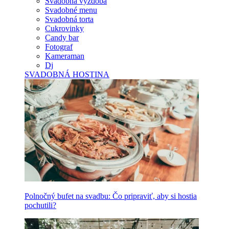
Svadobná výzdoba
Svadobné menu
Svadobná torta
Cukrovinky
Candy bar
Fotograf
Kameraman
Dj
SVADOBNÁ HOSTINA
Polnočný bufet na svadbu: Čo pripraviť, aby si hostia
pochutili?