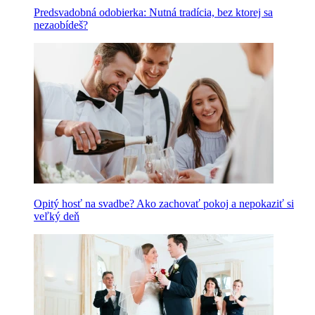
Predsvadobná odobierka: Nutná tradícia, bez ktorej sa
nezaobídeš?
Opitý hosť na svadbe? Ako zachovať pokoj a nepokaziť si
veľký deň