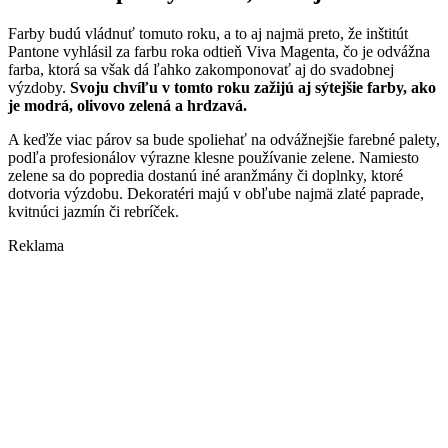
Farby budú vládnuť tomuto roku, a to aj najmä preto, že inštitút
Pantone vyhlásil za farbu roka odtieň Viva Magenta, čo je odvážna
farba, ktorá sa však dá ľahko zakomponovať aj do svadobnej
výzdoby.
Svoju chvíľu v tomto roku zažijú aj sýtejšie farby, ako
je modrá, olivovo zelená a hrdzavá.
A keďže viac párov sa bude spoliehať na odvážnejšie farebné palety,
podľa profesionálov výrazne klesne používanie zelene. Namiesto
zelene sa do popredia dostanú iné aranžmány či doplnky, ktoré
dotvoria výzdobu. Dekoratéri majú v obľube najmä zlaté paprade,
kvitnúci jazmín či rebríček.
Reklama