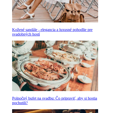
Kožené sandále - elegancia a luxusné pohodlie pre
svadobných hostí
Polnočný bufet na svadbu: Čo pripraviť, aby si hostia
pochutili?