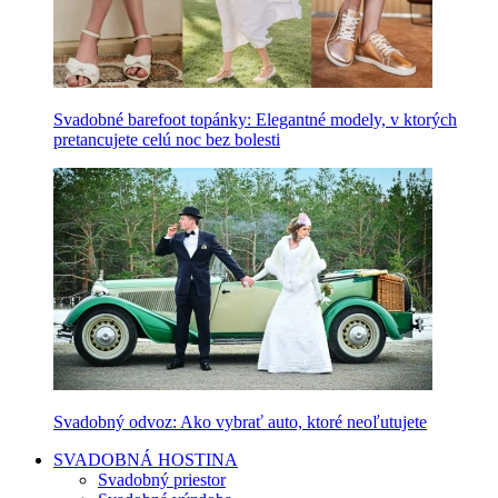
Svadobné barefoot topánky: Elegantné modely, v ktorých
pretancujete celú noc bez bolesti
Svadobný odvoz: Ako vybrať auto, ktoré neoľutujete
SVADOBNÁ HOSTINA
Svadobný priestor