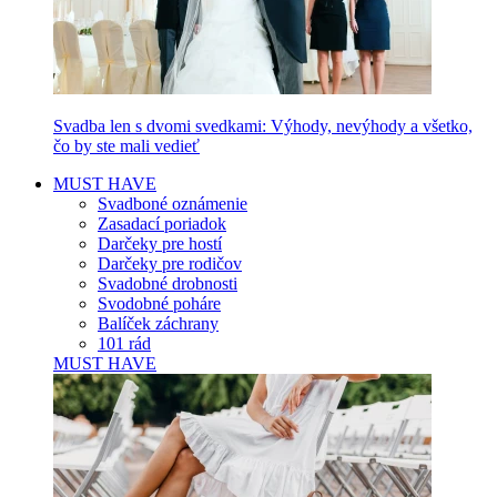
Svadba len s dvomi svedkami: Výhody, nevýhody a všetko,
čo by ste mali vedieť
MUST HAVE
Svadboné oznámenie
Zasadací poriadok
Darčeky pre hostí
Darčeky pre rodičov
Svadobné drobnosti
Svodobné poháre
Balíček záchrany
101 rád
MUST HAVE