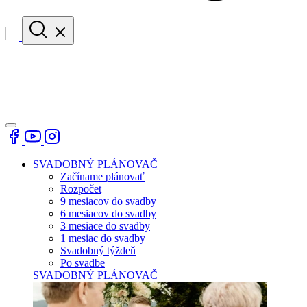
SVADOBNÝ PLÁNOVAČ
Začíname plánovať
Rozpočet
9 mesiacov do svadby
6 mesiacov do svadby
3 mesiace do svadby
1 mesiac do svadby
Svadobný týždeň
Po svadbe
SVADOBNÝ PLÁNOVAČ