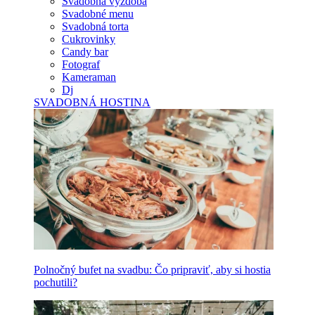
Svadobná výzdoba
Svadobné menu
Svadobná torta
Cukrovinky
Candy bar
Fotograf
Kameraman
Dj
SVADOBNÁ HOSTINA
Polnočný bufet na svadbu: Čo pripraviť, aby si hostia
pochutili?