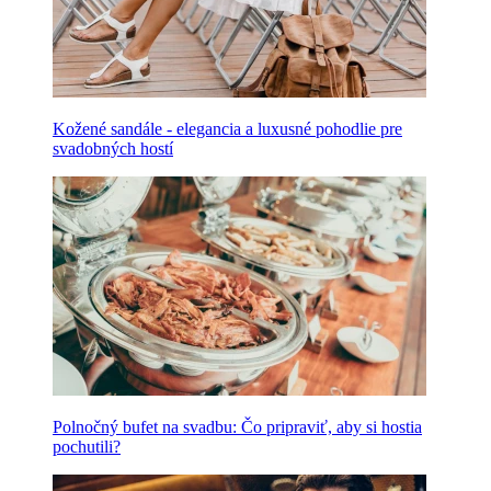
Kožené sandále - elegancia a luxusné pohodlie pre
svadobných hostí
Polnočný bufet na svadbu: Čo pripraviť, aby si hostia
pochutili?