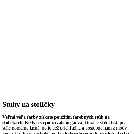
Stuhy na stoličky
Veľmi veľa farby získate použitím farebných stúh na
stoličkách. Kedysi sa používala organza
, ktorá je stále dostupná,
stále pomerne lacná, no je tiež priehľadná a postupne nám z módy
vychádza. Kým ale bola trendy,
dodávala nám do výzdoby farbu,