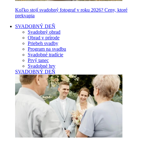
Koľko stojí svadobný fotograf v roku 2026? Ceny, ktoré
prekvapia
SVADOBNÝ DEŇ
Svadobný obrad
Obrad v prírode
Priebeh svadby
Program na svadbu
Svadobné tradície
Prvý tanec
Svadobné hry
SVADOBNÝ DEŇ