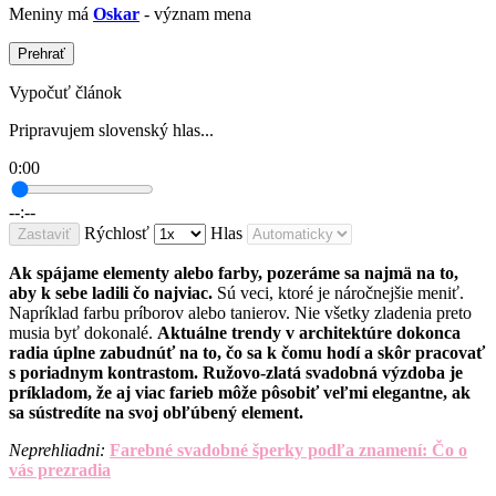
Meniny má
Oskar
- význam mena
Prehrať
Vypočuť článok
Pripravujem slovenský hlas...
0:00
--:--
Rýchlosť
Hlas
Zastaviť
Ak spájame elementy alebo farby, pozeráme sa najmä na to,
aby k sebe ladili čo najviac.
Sú veci, ktoré je náročnejšie meniť.
Napríklad farbu príborov alebo tanierov. Nie všetky zladenia preto
musia byť dokonalé.
Aktuálne trendy v architektúre dokonca
radia úplne zabudnúť na to, čo sa k čomu hodí a skôr pracovať
s poriadnym kontrastom. Ružovo-zlatá svadobná výzdoba je
príkladom, že aj viac farieb môže pôsobiť veľmi elegantne, ak
sa sústredíte na svoj obľúbený element.
Neprehliadni:
Farebné svadobné šperky podľa znamení: Čo o
vás prezradia