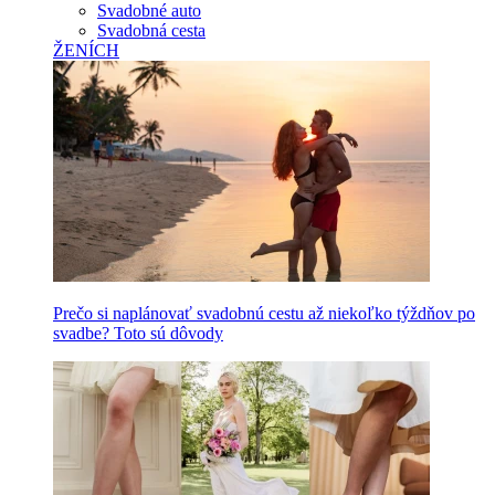
Svadobné auto
Svadobná cesta
ŽENÍCH
Prečo si naplánovať svadobnú cestu až niekoľko týždňov po
svadbe? Toto sú dôvody