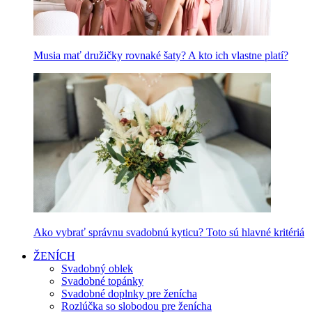
Musia mať družičky rovnaké šaty? A kto ich vlastne platí?
Ako vybrať správnu svadobnú kyticu? Toto sú hlavné kritériá
ŽENÍCH
Svadobný oblek
Svadobné topánky
Svadobné doplnky pre ženícha
Rozlúčka so slobodou pre ženícha