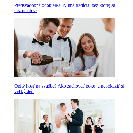
Predsvadobná odobierka: Nutná tradícia, bez ktorej sa
nezaobídeš?
Opitý hosť na svadbe? Ako zachovať pokoj a nepokaziť si
veľký deň