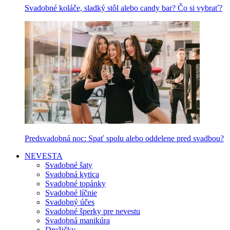
Svadobné koláče, sladký stôl alebo candy bar? Čo si vybrať?
Predsvadobná noc: Spať spolu alebo oddelene pred svadbou?
NEVESTA
Svadobné šaty
Svadobná kytica
Svadobné topánky
Svadobné líčnie
Svadobný účes
Svadobné šperky pre nevestu
Svadobná manikúra
Družičky