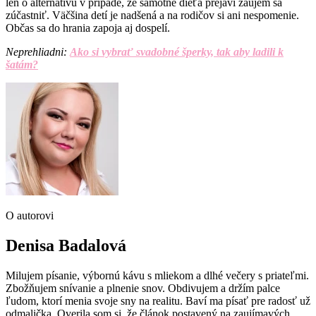
len o alternatívu v prípade, že samotné dieťa prejaví záujem sa
zúčastniť. Väčšina detí je nadšená a na rodičov si ani nespomenie.
Občas sa do hrania zapoja aj dospelí.
Neprehliadni:
Ako si vybrať svadobné šperky, tak aby ladili k
šatám?
O autorovi
Denisa Badalová
Milujem písanie, výbornú kávu s mliekom a dlhé večery s priateľmi.
Zbožňujem snívanie a plnenie snov. Obdivujem a držím palce
ľudom, ktorí menia svoje sny na realitu. Baví ma písať pre radosť už
odmalička. Overila som si, že článok postavený na zaujímavých