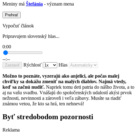
Meniny má
Štefánia
- význam mena
Prehrať
Vypočuť článok
Pripravujem slovenský hlas...
0:00
--:--
Rýchlosť
Hlas
Zastaviť
Možno to poznáte, vyzerajú ako anjelici, ale počas malej
chvíľky sa dokážu zmeniť na malých diablov. Najmä vtedy,
keď sa začnú nudiť.
Napriek tomu deti patria do nášho života, a to
aj na vašu svadbu. Vnášajú do spoločenských udalostí akýsi prvok
nežnosti, nevinnosti a zároveň i veľa zábavy. Musíte sa riadiť
známou vetou, že kto sa hrá, ten nehnevá!
Byť stredobodom pozornosti
Reklama