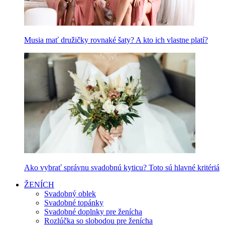
Musia mať družičky rovnaké šaty? A kto ich vlastne platí?
Ako vybrať správnu svadobnú kyticu? Toto sú hlavné kritériá
ŽENÍCH
Svadobný oblek
Svadobné topánky
Svadobné doplnky pre ženícha
Rozlúčka so slobodou pre ženícha