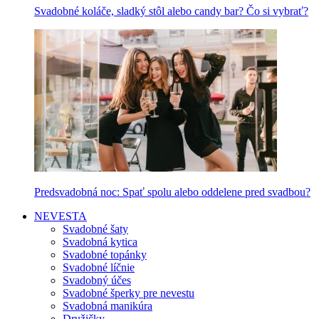
Svadobné koláče, sladký stôl alebo candy bar? Čo si vybrať?
Predsvadobná noc: Spať spolu alebo oddelene pred svadbou?
NEVESTA
Svadobné šaty
Svadobná kytica
Svadobné topánky
Svadobné líčnie
Svadobný účes
Svadobné šperky pre nevestu
Svadobná manikúra
Družičky