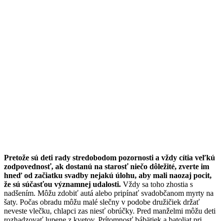
Pretože sú deti rady stredobodom pozornosti a vždy cítia veľkú
zodpovednosť, ak dostanú na starosť niečo dôležité, zverte im
hneď od začiatku svadby nejakú úlohu, aby mali naozaj pocit,
že sú súčasťou významnej udalosti.
Vždy sa toho zhostia s
nadšením. Môžu zdobiť autá alebo pripínať svadobčanom myrty na
šaty. Počas obradu môžu malé slečny v podobe družičiek držať
neveste vlečku, chlapci zas niesť obrúčky. Pred manželmi môžu deti
rozhadzovať lupene z kvetov. Prítomnosť bábätiek a batoliat pri