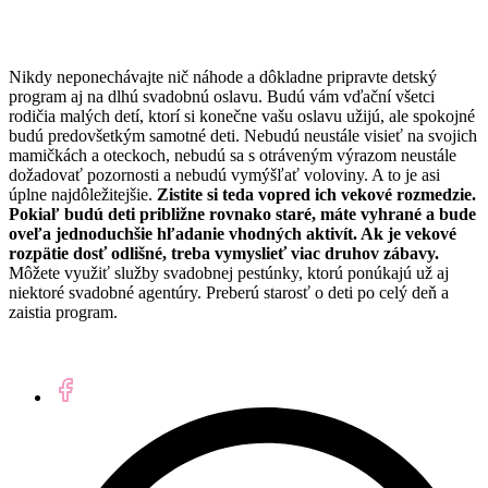
Nikdy neponechávajte nič náhode a dôkladne pripravte detský
program aj na dlhú svadobnú oslavu. Budú vám vďační všetci
rodičia malých detí, ktorí si konečne vašu oslavu užijú, ale spokojné
budú predovšetkým samotné deti. Nebudú neustále visieť na svojich
mamičkách a oteckoch, nebudú sa s otráveným výrazom neustále
dožadovať pozornosti a nebudú vymýšľať voloviny. A to je asi
úplne najdôležitejšie.
Zistite si teda vopred ich vekové rozmedzie.
Pokiaľ budú deti približne rovnako staré, máte vyhrané a bude
oveľa jednoduchšie hľadanie vhodných aktivít. Ak je vekové
rozpätie dosť odlišné, treba vymyslieť viac druhov zábavy.
Môžete využiť služby svadobnej pestúnky, ktorú ponúkajú už aj
niektoré svadobné agentúry. Preberú starosť o deti po celý deň a
zaistia program.