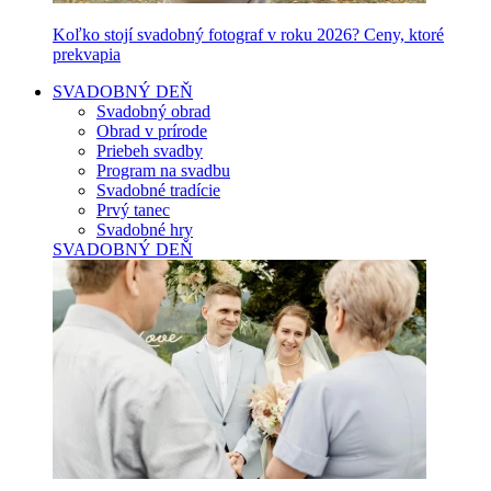
Koľko stojí svadobný fotograf v roku 2026? Ceny, ktoré
prekvapia
SVADOBNÝ DEŇ
Svadobný obrad
Obrad v prírode
Priebeh svadby
Program na svadbu
Svadobné tradície
Prvý tanec
Svadobné hry
SVADOBNÝ DEŇ