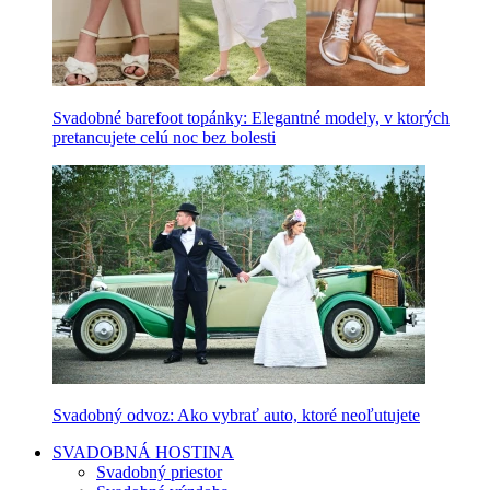
Svadobné barefoot topánky: Elegantné modely, v ktorých
pretancujete celú noc bez bolesti
Svadobný odvoz: Ako vybrať auto, ktoré neoľutujete
SVADOBNÁ HOSTINA
Svadobný priestor