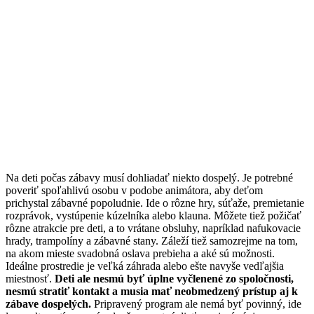
Na deti počas zábavy musí dohliadať niekto dospelý. Je potrebné
poveriť spoľahlivú osobu v podobe animátora, aby deťom
prichystal zábavné popoludnie. Ide o rôzne hry, súťaže, premietanie
rozprávok, vystúpenie kúzelníka alebo klauna. Môžete tiež požičať
rôzne atrakcie pre deti, a to vrátane obsluhy, napríklad nafukovacie
hrady, trampolíny a zábavné stany. Záleží tiež samozrejme na tom,
na akom mieste svadobná oslava prebieha a aké sú možnosti.
Ideálne prostredie je veľká záhrada alebo ešte navyše vedľajšia
miestnosť.
Deti ale nesmú byť úplne vyčlenené zo spoločnosti,
nesmú stratiť kontakt a musia mať neobmedzený prístup aj k
zábave dospelých.
Pripravený program ale nemá byť povinný, ide