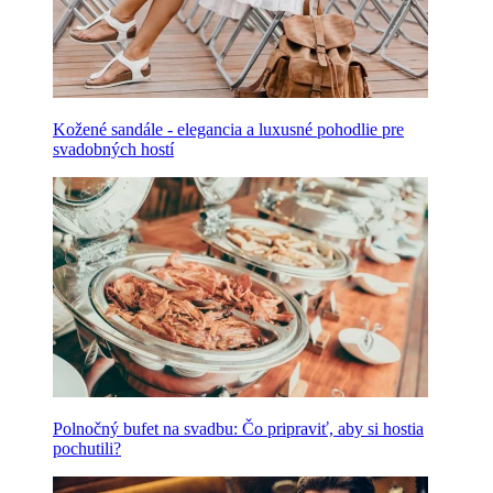
Kožené sandále - elegancia a luxusné pohodlie pre
svadobných hostí
Polnočný bufet na svadbu: Čo pripraviť, aby si hostia
pochutili?