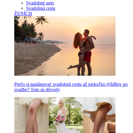
Svadobné auto
Svadobná cesta
ŽENÍCH
Prečo si naplánovať svadobnú cestu až niekoľko týždňov po
svadbe? Toto sú dôvody