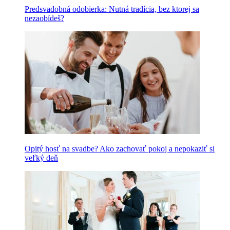
Predsvadobná odobierka: Nutná tradícia, bez ktorej sa
nezaobídeš?
Opitý hosť na svadbe? Ako zachovať pokoj a nepokaziť si
veľký deň