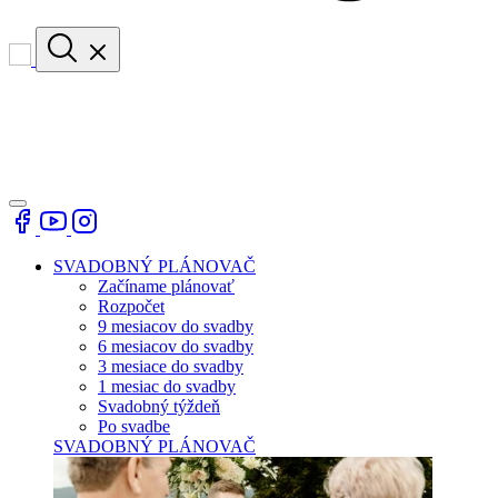
SVADOBNÝ PLÁNOVAČ
Začíname plánovať
Rozpočet
9 mesiacov do svadby
6 mesiacov do svadby
3 mesiace do svadby
1 mesiac do svadby
Svadobný týždeň
Po svadbe
SVADOBNÝ PLÁNOVAČ