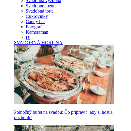
Svadobná výzdoba
Svadobné menu
Svadobná torta
Cukrovinky
Candy bar
Fotograf
Kameraman
Dj
SVADOBNÁ HOSTINA
Polnočný bufet na svadbu: Čo pripraviť, aby si hostia
pochutili?