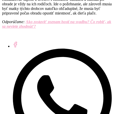
obrade je vždy na ich rodičoch. Ide o požehnanie, ale zároveň musia
byť matky týchto drobcov natoľko ohľaduplné, že musia byť
pripravené počas obradu opustiť miestnosť, ak dieťa plače.
Odporúčame:
Ako zostaviť zoznam hostí na svadbu? Čo robiť, ak
sa neviete zhodnúť?