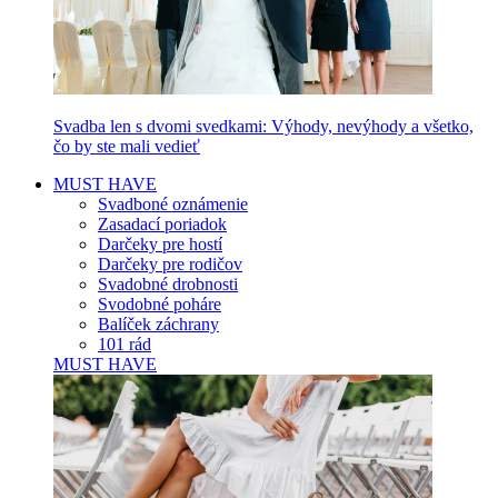
Svadba len s dvomi svedkami: Výhody, nevýhody a všetko,
čo by ste mali vedieť
MUST HAVE
Svadboné oznámenie
Zasadací poriadok
Darčeky pre hostí
Darčeky pre rodičov
Svadobné drobnosti
Svodobné poháre
Balíček záchrany
101 rád
MUST HAVE