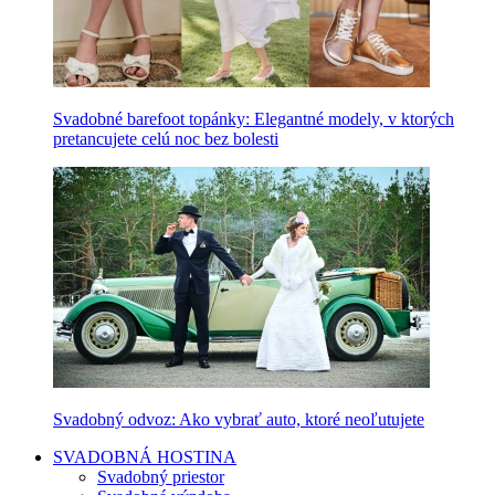
Svadobné barefoot topánky: Elegantné modely, v ktorých
pretancujete celú noc bez bolesti
Svadobný odvoz: Ako vybrať auto, ktoré neoľutujete
SVADOBNÁ HOSTINA
Svadobný priestor