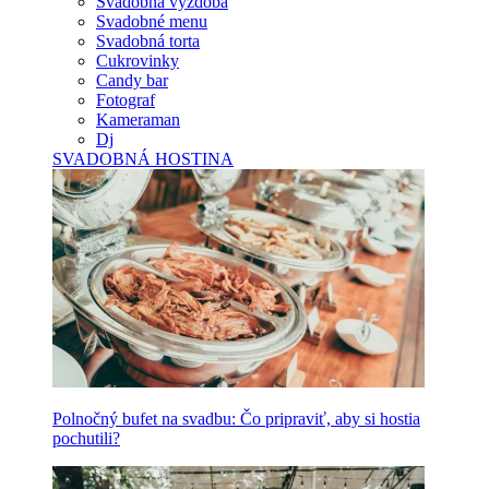
Svadobná výzdoba
Svadobné menu
Svadobná torta
Cukrovinky
Candy bar
Fotograf
Kameraman
Dj
SVADOBNÁ HOSTINA
Polnočný bufet na svadbu: Čo pripraviť, aby si hostia
pochutili?