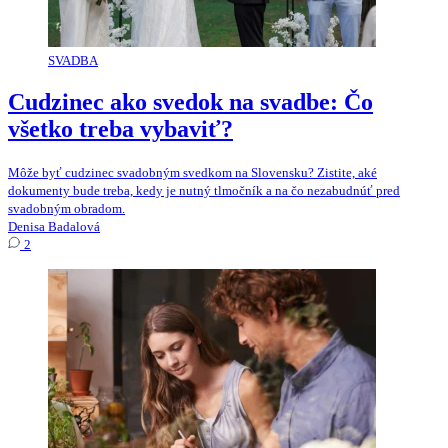
SVADBA
Cudzinec ako svedok na svadbe: Čo
všetko treba vybaviť?
Môže byť cudzinec svadobným svedkom na Slovensku? Zistite, aké
dokumenty bude treba, kedy je nutný tlmočník a na čo nezabudnúť pred
svadobným obradom.
Denisa Badalová
2