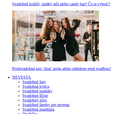
Svadobné koláče, sladký stôl alebo candy bar? Čo si vybrať?
Predsvadobná noc: Spať spolu alebo oddelene pred svadbou?
NEVESTA
Svadobné šaty
Svadobná kytica
Svadobné topánky
Svadobné líčnie
Svadobný účes
Svadobné šperky pre nevestu
Svadobná manikúra
Družičky