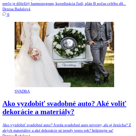
prečo je dôležitý harmonogram, koordinácia ľudí, plán B počas celého dň...
Denisa Badalová
6
SVADBA
Ako vyzdobiť svadobné auto? Aké voliť
dekorácie a materiály?
Ako vyzdobiť svadobné auto? A teda svadobné auto nevesty, ale aj ženícha? Z
akých materiálov a aké dekorácie sú trendy tento rok? Inšpirujte sa!
Denisa Badalová