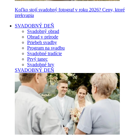
Koľko stojí svadobný fotograf v roku 2026? Ceny, ktoré
prekvapia
SVADOBNÝ DEŇ
Svadobný obrad
Obrad v prírode
Priebeh svadby
Program na svadbu
Svadobné tradície
Prvý tanec
Svadobné hry
SVADOBNÝ DEŇ