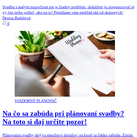
Svadba s malým rozpočtom nie je žiadny problém - dokážete ju zorganizovať aj
vy, len treba vedieť, ako na to! Prinášame vám prehľad rád od skúsených!
Denisa Badalová
0
SVADOBNÝ PLÁNOVAČ
Na čo sa zabúda pri plánovaní svadby?
Na toto si daj určite pozor!
Plánovanie svadby skrýva množstvo detailov, na ktoré sa ľahko zabúda. Zistite,