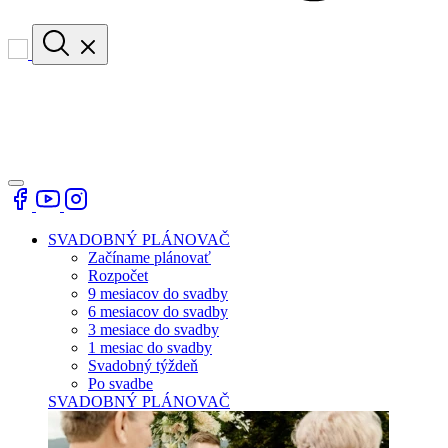
SVADOBNÝ PLÁNOVAČ
Začíname plánovať
Rozpočet
9 mesiacov do svadby
6 mesiacov do svadby
3 mesiace do svadby
1 mesiac do svadby
Svadobný týždeň
Po svadbe
SVADOBNÝ PLÁNOVAČ