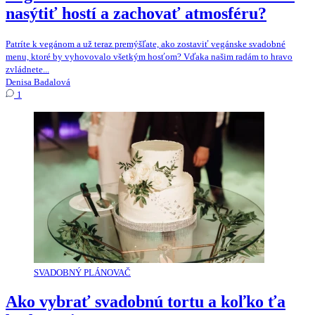
nasýtiť hostí a zachovať atmosféru?
Patríte k vegánom a už teraz premýšľate, ako zostaviť vegánske svadobné
menu, ktoré by vyhovovalo všetkým hosťom? Vďaka našim radám to hravo
zvládnete...
Denisa Badalová
1
SVADOBNÝ PLÁNOVAČ
Ako vybrať svadobnú tortu a koľko ťa