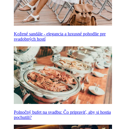
Kožené sandále - elegancia a luxusné pohodlie pre
svadobných hostí
Polnočný bufet na svadbu: Čo pripraviť, aby si hostia
pochutili?