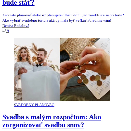
bude stáť?
Začínate plánovať alebo už plánujete dlhšiu dobu, no zasekli ste sa pri torte?
Ako vybrať svadobnú tortu a aká by mala byť veľká? Poradíme vám!
Denisa Badalová
9
SVADOBNÝ PLÁNOVAČ
Svadba s malým rozpočtom: Ako
zorganizovať svadbu snov?