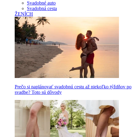
Svadobné auto
Svadobná cesta
ŽENÍCH
Prečo si naplánovať svadobnú cestu až niekoľko týždňov po
svadbe? Toto sú dôvody