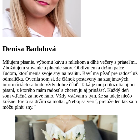
Denisa Badalová
Milujem písanie, výbornú kávu s mliekom a dlhé večery s priateľmi.
Zbožňujem snívanie a plnenie snov. Obdivujem a držím palce
ľudom, ktorí menia svoje sny na realitu. Baví ma písať pre radosť už
odmalička. Overila som si, že článok postavený na zaujímavých
informáciách sa bude vždy dobre čítať. Taká je moja filozofia aj pri
písaní, z ktorého mám radosť a chcem ju aj prinášať. Každý deň
som vďačná za nové ráno. Vždy vstávam s tým, že sa udeje niečo
krásne. Preto sa držím sa motta: „Neboj sa veriť, pretože len tak sa ti
môžu plniť sny.“