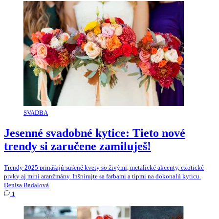
SVADBA
Jesenné svadobné kytice: Tieto nové
trendy si zaručene zamiluješ!
Trendy 2025 prinášajú sušené kvety so živými, metalické akcenty, exotické
prvky aj mini aranžmány. Inšpirujte sa farbami a tipmi na dokonalú kyticu.
Denisa Badalová
1