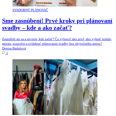
SVADOBNÝ PLÁNOVAČ
Sme zasnúbení! Prvé kroky pri plánovaní
svadby – kde a ako začať?
Zasnúbili ste sa a neviete, kde začať? Čo vybaviť ako prvé, ako vybrať termín,
miesto, rozpočet a zvládnuť plánovanie svadby bez zbytočného stresu?
Denisa Badalová
1