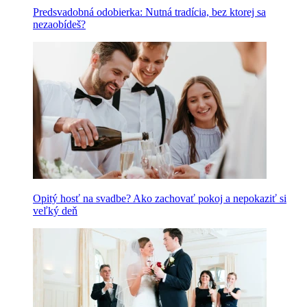
Predsvadobná odobierka: Nutná tradícia, bez ktorej sa
nezaobídeš?
Opitý hosť na svadbe? Ako zachovať pokoj a nepokaziť si
veľký deň