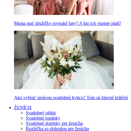
Musia mať družičky rovnaké šaty? A kto ich vlastne platí?
Ako vybrať správnu svadobnú kyticu? Toto sú hlavné kritériá
ŽENÍCH
Svadobný oblek
Svadobné topánky
Svadobné doplnky pre ženícha
Rozlúčka so slobodou pre ženícha