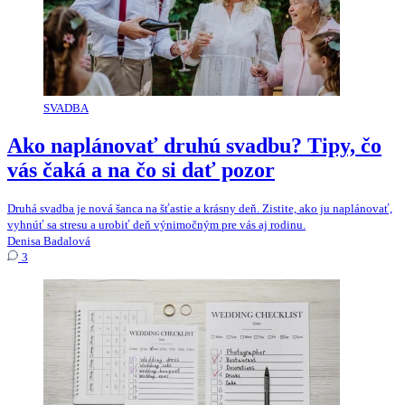
SVADBA
Ako naplánovať druhú svadbu? Tipy, čo
vás čaká a na čo si dať pozor
Druhá svadba je nová šanca na šťastie a krásny deň. Zistite, ako ju naplánovať,
vyhnúť sa stresu a urobiť deň výnimočným pre vás aj rodinu.
Denisa Badalová
3