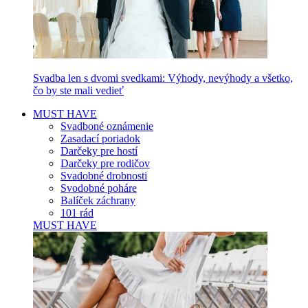
Svadba len s dvomi svedkami: Výhody, nevýhody a všetko,
čo by ste mali vedieť
MUST HAVE
Svadboné oznámenie
Zasadací poriadok
Darčeky pre hostí
Darčeky pre rodičov
Svadobné drobnosti
Svodobné poháre
Balíček záchrany
101 rád
MUST HAVE