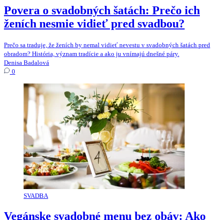
Povera o svadobných šatách: Prečo ich
ženích nesmie vidieť pred svadbou?
Prečo sa traduje, že ženích by nemal vidieť nevestu v svadobných šatách pred
obradom? História, význam tradície a ako ju vnímajú dnešné páry.
Denisa Badalová
0
SVADBA
Vegánske svadobné menu bez obáv: Ako