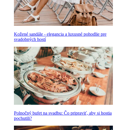
Kožené sandále - elegancia a luxusné pohodlie pre
svadobných hostí
Polnočný bufet na svadbu: Čo pripraviť, aby si hostia
pochutili?