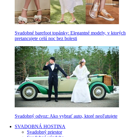
Svadobné barefoot topánky: Elegantné modely, v ktorých
pretancujete celú noc bez bolesti
Svadobný odvoz: Ako vybrať auto, ktoré neoľutujete
SVADOBNÁ HOSTINA
Svadobný priestor