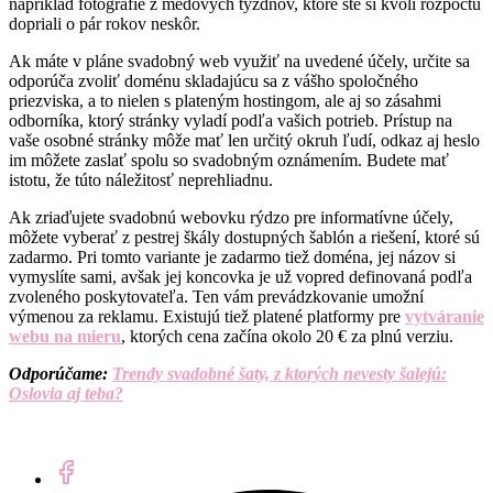
napríklad fotografie z medových týždňov, ktoré ste si kvôli rozpočtu
dopriali o pár rokov neskôr.
Ak máte v pláne svadobný web využiť na uvedené účely, určite sa
odporúča zvoliť doménu skladajúcu sa z vášho spoločného
priezviska, a to nielen s plateným hostingom, ale aj so zásahmi
odborníka, ktorý stránky vyladí podľa vašich potrieb. Prístup na
vaše osobné stránky môže mať len určitý okruh ľudí, odkaz aj heslo
im môžete zaslať spolu so svadobným oznámením. Budete mať
istotu, že túto náležitosť neprehliadnu.
Ak zriaďujete svadobnú webovku rýdzo pre informatívne účely,
môžete vyberať z pestrej škály dostupných šablón a riešení, ktoré sú
zadarmo. Pri tomto variante je zadarmo tiež doména, jej názov si
vymyslíte sami, avšak jej koncovka je už vopred definovaná podľa
zvoleného poskytovateľa. Ten vám prevádzkovanie umožní
výmenou za reklamu. Existujú tiež platené platformy pre
vytváranie
webu na mieru
, ktorých cena začína okolo 20 € za plnú verziu.
Odporúčame:
Trendy svadobné šaty, z ktorých nevesty šalejú:
Oslovia aj teba?