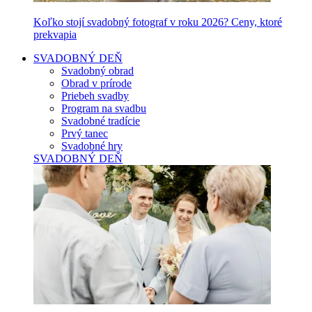
Koľko stojí svadobný fotograf v roku 2026? Ceny, ktoré
prekvapia
SVADOBNÝ DEŇ
Svadobný obrad
Obrad v prírode
Priebeh svadby
Program na svadbu
Svadobné tradície
Prvý tanec
Svadobné hry
SVADOBNÝ DEŇ