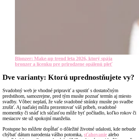
Blonzer: Make-up trend leta 2026, ktorý spája
bronzer a lícenku pre prirodzene opálenú pleť
Dve varianty: Ktorú uprednostňujete vy?
Svadobný web je vhodné pripraviť a spustiť s dostatočným
predstihom, samozrejme, pred tým musíte poznať termín aj miesto
svadby. Vôbec neplatí, že vaše svadobné stránky musíte po svadbe
zrušiť. Aj naďalej môžu prezentovať váš príbeh, svadobné
momentky či snáď ich súčasťou môže byť počítadlo, koľko rokov či
mesiacov ste už spokojní manželia.
Postupne ho môžete dopĺňať o dôležité životné udalosti, kde nebude
chýbať dátum narodenia vášho potomka,
sťahovanie
alebo