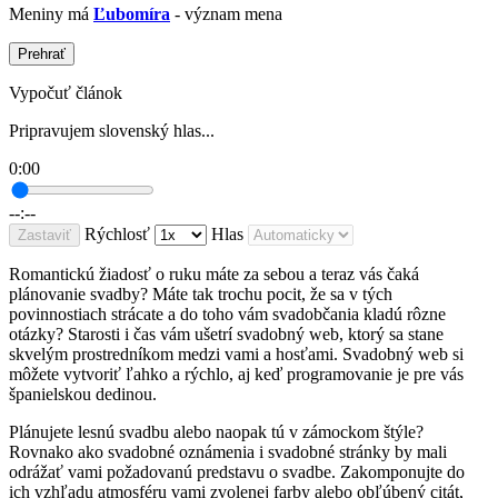
Meniny má
Ľubomíra
- význam mena
Prehrať
Vypočuť článok
Pripravujem slovenský hlas...
0:00
--:--
Rýchlosť
Hlas
Zastaviť
Romantickú žiadosť o ruku máte za sebou a teraz vás čaká
plánovanie svadby? Máte tak trochu pocit, že sa v tých
povinnostiach strácate a do toho vám svadobčania kladú rôzne
otázky? Starosti i čas vám ušetrí svadobný web, ktorý sa stane
skvelým prostredníkom medzi vami a hosťami. Svadobný web si
môžete vytvoriť ľahko a rýchlo, aj keď programovanie je pre vás
španielskou dedinou.
Plánujete lesnú svadbu alebo naopak tú v zámockom štýle?
Rovnako ako svadobné oznámenia i svadobné stránky by mali
odrážať vami požadovanú predstavu o svadbe. Zakomponujte do
ich vzhľadu atmosféru vami zvolenej farby alebo obľúbený citát,