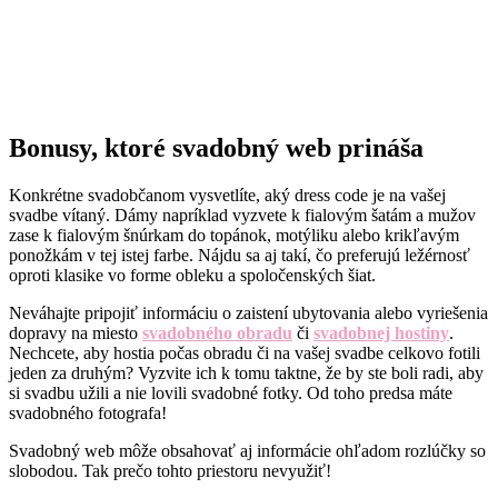
Bonusy, ktoré svadobný web prináša
Konkrétne svadobčanom vysvetlíte, aký dress code je na vašej
svadbe vítaný. Dámy napríklad vyzvete k fialovým šatám a mužov
zase k fialovým šnúrkam do topánok, motýliku alebo krikľavým
ponožkám v tej istej farbe. Nájdu sa aj takí, čo preferujú ležérnosť
oproti klasike vo forme obleku a spoločenských šiat.
Neváhajte pripojiť informáciu o zaistení ubytovania alebo vyriešenia
dopravy na miesto
svadobného obradu
či
svadobnej hostiny
.
Nechcete, aby hostia počas obradu či na vašej svadbe celkovo fotili
jeden za druhým? Vyzvite ich k tomu taktne, že by ste boli radi, aby
si svadbu užili a nie lovili svadobné fotky. Od toho predsa máte
svadobného fotografa!
Svadobný web môže obsahovať aj informácie ohľadom rozlúčky so
slobodou. Tak prečo tohto priestoru nevyužiť!