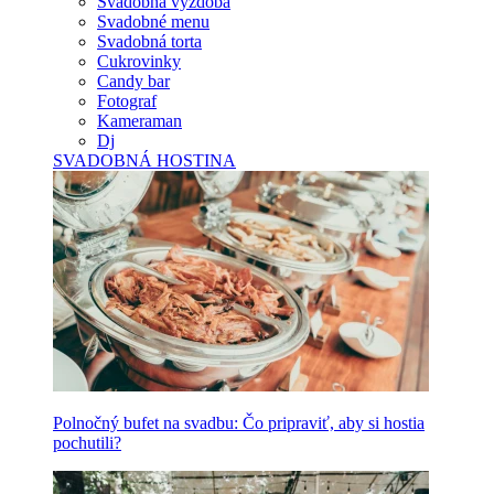
Svadobná výzdoba
Svadobné menu
Svadobná torta
Cukrovinky
Candy bar
Fotograf
Kameraman
Dj
SVADOBNÁ HOSTINA
Polnočný bufet na svadbu: Čo pripraviť, aby si hostia
pochutili?