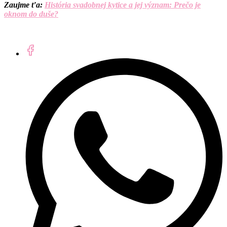
Zaujme ťa:
História svadobnej kytice a jej význam: Prečo je
oknom do duše?