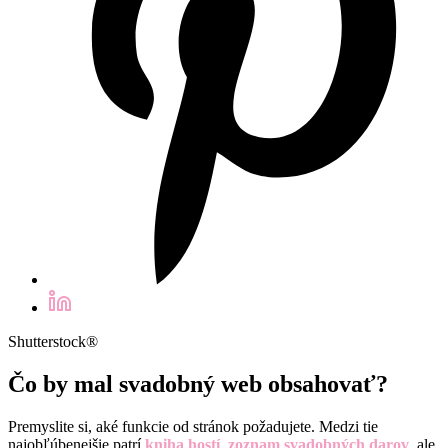
Shutterstock®
Čo by mal svadobný web obsahovať?
Premyslite si, aké funkcie od stránok požadujete. Medzi tie
najobľúbenejšie patrí
kniha hostí
,
zoznam svadobných darov
, ale