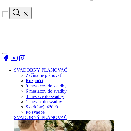
SVADOBNÝ PLÁNOVAČ
Začíname plánovať
Rozpočet
9 mesiacov do svadby
6 mesiacov do svadby
3 mesiace do svadby
1 mesiac do svadby
Svadobný týždeň
Po svadbe
SVADOBNÝ PLÁNOVAČ