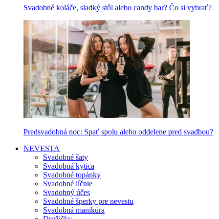
Svadobné koláče, sladký stôl alebo candy bar? Čo si vybrať?
Predsvadobná noc: Spať spolu alebo oddelene pred svadbou?
NEVESTA
Svadobné šaty
Svadobná kytica
Svadobné topánky
Svadobné líčnie
Svadobný účes
Svadobné šperky pre nevestu
Svadobná manikúra
Družičky