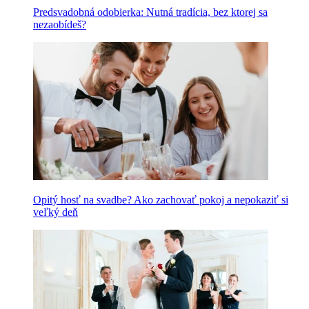
Predsvadobná odobierka: Nutná tradícia, bez ktorej sa
nezaobídeš?
Opitý hosť na svadbe? Ako zachovať pokoj a nepokaziť si
veľký deň