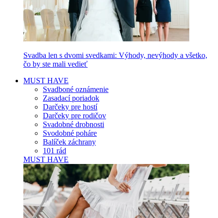
Svadba len s dvomi svedkami: Výhody, nevýhody a všetko,
čo by ste mali vedieť
MUST HAVE
Svadboné oznámenie
Zasadací poriadok
Darčeky pre hostí
Darčeky pre rodičov
Svadobné drobnosti
Svodobné poháre
Balíček záchrany
101 rád
MUST HAVE