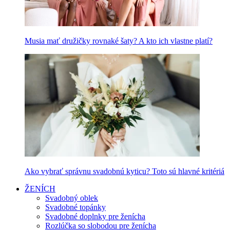
Musia mať družičky rovnaké šaty? A kto ich vlastne platí?
Ako vybrať správnu svadobnú kyticu? Toto sú hlavné kritériá
ŽENÍCH
Svadobný oblek
Svadobné topánky
Svadobné doplnky pre ženícha
Rozlúčka so slobodou pre ženícha