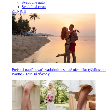
Svadobné auto
Svadobná cesta
ŽENÍCH
Prečo si naplánovať svadobnú cestu až niekoľko týždňov po
svadbe? Toto sú dôvody