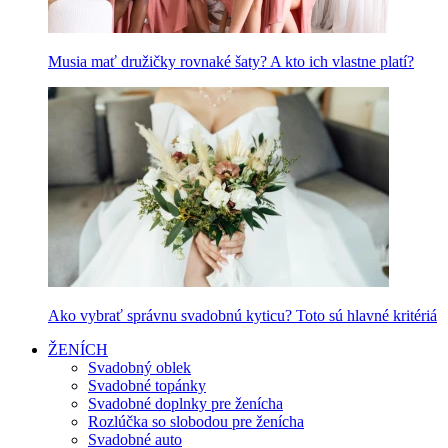
Musia mať družičky rovnaké šaty? A kto ich vlastne platí?
Ako vybrať správnu svadobnú kyticu? Toto sú hlavné kritériá
ŽENÍCH
Svadobný oblek
Svadobné topánky
Svadobné doplnky pre ženícha
Rozlúčka so slobodou pre ženícha
Svadobné auto