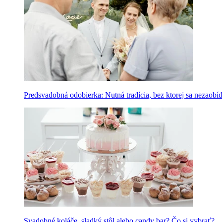
Predsvadobná odobierka: Nutná tradícia, bez ktorej sa nezaobí
Svadobné koláče, sladký stôl alebo candy bar? Čo si vybrať?