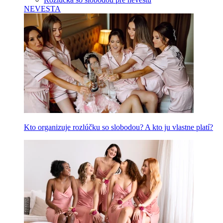
NEVESTA
Kto organizuje rozlúčku so slobodou? A kto ju vlastne platí?