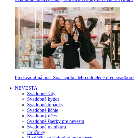
Predsvadobná noc: Spať spolu alebo oddelene pred svadbou?
NEVESTA
Svadobné šaty
Svadobná kytica
Svadobné topánky
Svadobné líčnie
Svadobný účes
Svadobné šperky pre nevestu
Svadobná manikúra
Družičky
Rozlúčka so slobodou pre nevestu