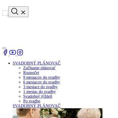
SVADOBNÝ PLÁNOVAČ
Začíname plánovať
Rozpočet
9 mesiacov do svadby
6 mesiacov do svadby
3 mesiace do svadby
1 mesiac do svadby
Svadobný týždeň
Po svadbe
SVADOBNÝ PLÁNOVAČ