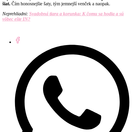
šiat.
Čím honosnejšie šaty, tým jemnejší venček a naopak.
Neprehliadni:
Svadobná tiara a korunka: K čomu sa hodia a sú
vôbec ešte IN?