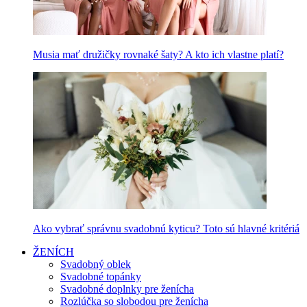
Musia mať družičky rovnaké šaty? A kto ich vlastne platí?
Ako vybrať správnu svadobnú kyticu? Toto sú hlavné kritériá
ŽENÍCH
Svadobný oblek
Svadobné topánky
Svadobné doplnky pre ženícha
Rozlúčka so slobodou pre ženícha