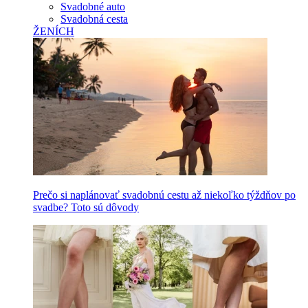
Svadobné auto
Svadobná cesta
ŽENÍCH
Prečo si naplánovať svadobnú cestu až niekoľko týždňov po
svadbe? Toto sú dôvody