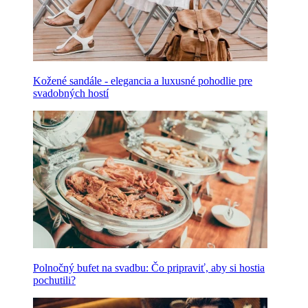
Kožené sandále - elegancia a luxusné pohodlie pre
svadobných hostí
Polnočný bufet na svadbu: Čo pripraviť, aby si hostia
pochutili?