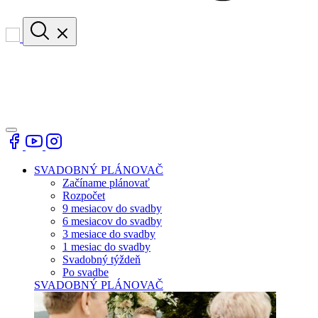
SVADOBNÝ PLÁNOVAČ
Začíname plánovať
Rozpočet
9 mesiacov do svadby
6 mesiacov do svadby
3 mesiace do svadby
1 mesiac do svadby
Svadobný týždeň
Po svadbe
SVADOBNÝ PLÁNOVAČ