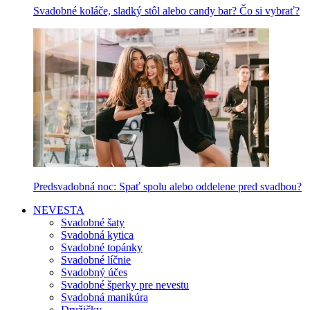
Svadobné koláče, sladký stôl alebo candy bar? Čo si vybrať?
Predsvadobná noc: Spať spolu alebo oddelene pred svadbou?
NEVESTA
Svadobné šaty
Svadobná kytica
Svadobné topánky
Svadobné líčnie
Svadobný účes
Svadobné šperky pre nevestu
Svadobná manikúra
Družičky