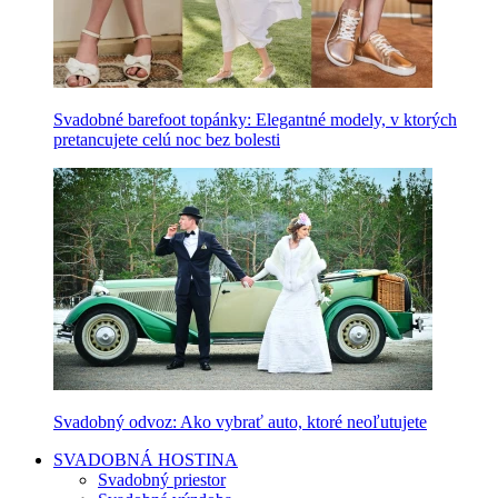
Svadobné barefoot topánky: Elegantné modely, v ktorých
pretancujete celú noc bez bolesti
Svadobný odvoz: Ako vybrať auto, ktoré neoľutujete
SVADOBNÁ HOSTINA
Svadobný priestor