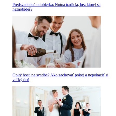
Predsvadobná odobierka: Nutná tradícia, bez ktorej sa
nezaobídeš?
Opitý hosť na svadbe? Ako zachovať pokoj a nepokaziť si
veľký deň