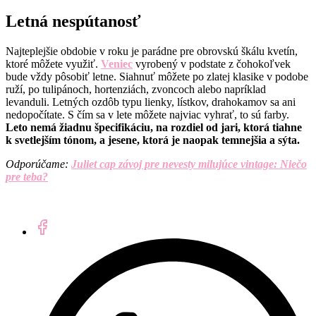
Letná nespútanosť
Najteplejšie obdobie v roku je parádne pre obrovskú škálu kvetín,
ktoré môžete využiť.
Veniec
vyrobený v podstate z čohokoľvek
bude vždy pôsobiť letne. Siahnuť môžete po zlatej klasike v podobe
ruží, po tulipánoch, hortenziách, zvoncoch alebo napríklad
levanduli. Letných ozdôb typu lienky, lístkov, drahokamov sa ani
nedopočítate. S čím sa v lete môžete najviac vyhrať, to sú farby.
Leto nemá žiadnu špecifikáciu, na rozdiel od jari, ktorá tiahne
k svetlejším tónom, a jesene, ktorá je naopak temnejšia a sýta.
Odporúčame:
Juliet cap závoj pre nevesty milujúce vintage: Niečo
pre teba?