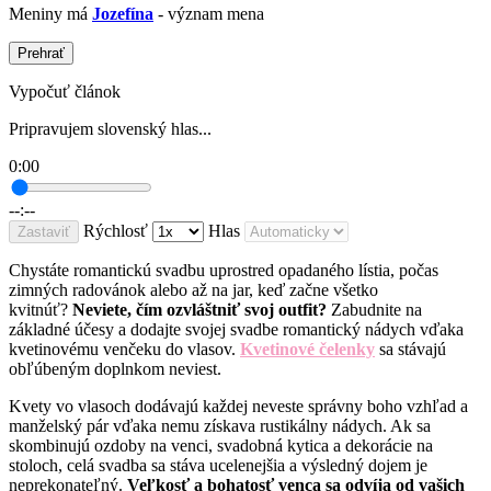
Meniny má
Jozefína
- význam mena
Prehrať
Vypočuť článok
Pripravujem slovenský hlas...
0:00
--:--
Rýchlosť
Hlas
Zastaviť
Chystáte romantickú svadbu uprostred opadaného lístia, počas
zimných radovánok alebo až na jar, keď začne všetko
kvitnúť?
Neviete, čím ozvláštniť svoj outfit?
Zabudnite na
základné účesy a dodajte svojej svadbe romantický nádych vďaka
kvetinovému venčeku do vlasov.
Kvetinové čelenky
sa stávajú
obľúbeným doplnkom neviest.
Kvety vo vlasoch dodávajú každej neveste správny boho vzhľad a
manželský pár vďaka nemu získava rustikálny nádych. Ak sa
skombinujú ozdoby na venci, svadobná kytica a dekorácie na
stoloch, celá svadba sa stáva ucelenejšia a výsledný dojem je
neprekonateľný.
Veľkosť a bohatosť venca sa odvíja od vašich