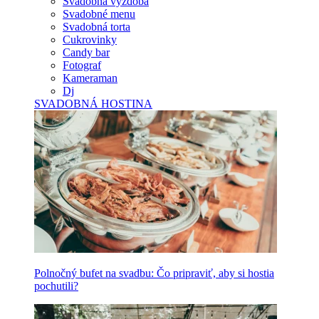
Svadobná výzdoba
Svadobné menu
Svadobná torta
Cukrovinky
Candy bar
Fotograf
Kameraman
Dj
SVADOBNÁ HOSTINA
Polnočný bufet na svadbu: Čo pripraviť, aby si hostia
pochutili?