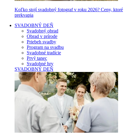
Koľko stojí svadobný fotograf v roku 2026? Ceny, ktoré
prekvapia
SVADOBNÝ DEŇ
Svadobný obrad
Obrad v prírode
Priebeh svadby
Program na svadbu
Svadobné tradície
Prvý tanec
Svadobné hry
SVADOBNÝ DEŇ