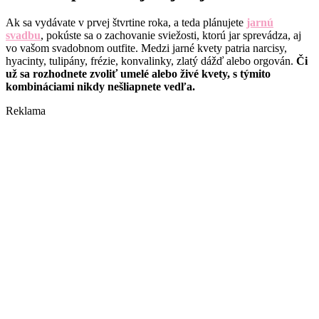
Ak sa vydávate v prvej štvrtine roka, a teda plánujete
jarnú
svadbu
, pokúste sa o zachovanie sviežosti, ktorú jar sprevádza, aj
vo vašom svadobnom outfite. Medzi jarné kvety patria narcisy,
hyacinty, tulipány, frézie, konvalinky, zlatý dážď alebo orgován.
Či
už sa rozhodnete zvoliť umelé alebo živé kvety, s týmito
kombináciami nikdy nešliapnete vedľa.
Reklama