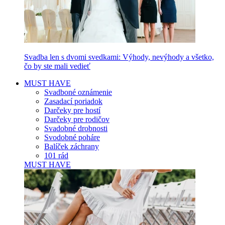
Svadba len s dvomi svedkami: Výhody, nevýhody a všetko,
čo by ste mali vedieť
MUST HAVE
Svadboné oznámenie
Zasadací poriadok
Darčeky pre hostí
Darčeky pre rodičov
Svadobné drobnosti
Svodobné poháre
Balíček záchrany
101 rád
MUST HAVE