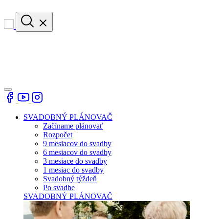
SVADOBNÝ PLÁNOVAČ
Začíname plánovať
Rozpočet
9 mesiacov do svadby
6 mesiacov do svadby
3 mesiace do svadby
1 mesiac do svadby
Svadobný týždeň
Po svadbe
SVADOBNÝ PLÁNOVAČ