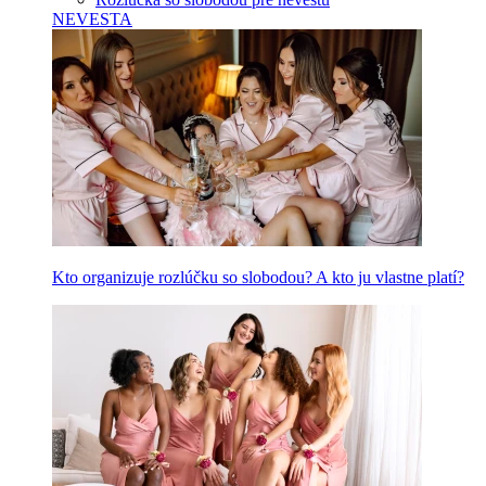
NEVESTA
Kto organizuje rozlúčku so slobodou? A kto ju vlastne platí?