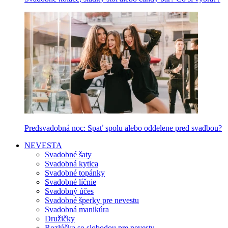
Predsvadobná noc: Spať spolu alebo oddelene pred svadbou?
NEVESTA
Svadobné šaty
Svadobná kytica
Svadobné topánky
Svadobné líčnie
Svadobný účes
Svadobné šperky pre nevestu
Svadobná manikúra
Družičky
Rozlúčka so slobodou pre nevestu