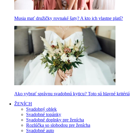
Musia mať družičky rovnaké šaty? A kto ich vlastne platí?
Ako vybrať správnu svadobnú kyticu? Toto sú hlavné kritériá
ŽENÍCH
Svadobný oblek
Svadobné topánky
Svadobné doplnky pre ženícha
Rozlúčka so slobodou pre ženícha
Svadobné auto