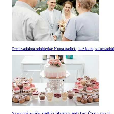
Predsvadobná odobierka: Nutná tradícia, bez ktorej sa nezaobí
Svadobné koláče, sladký stôl alebo candy bar? Čo si vybrať?