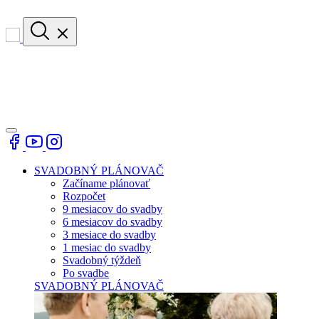
SVADOBNÝ PLÁNOVAČ
Začíname plánovať
Rozpočet
9 mesiacov do svadby
6 mesiacov do svadby
3 mesiace do svadby
1 mesiac do svadby
Svadobný týždeň
Po svadbe
SVADOBNÝ PLÁNOVAČ