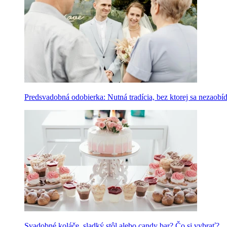
Predsvadobná odobierka: Nutná tradícia, bez ktorej sa nezaobí
Svadobné koláče, sladký stôl alebo candy bar? Čo si vybrať?