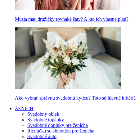
Musia mať družičky rovnaké šaty? A kto ich vlastne platí?
Ako vybrať správnu svadobnú kyticu? Toto sú hlavné kritériá
ŽENÍCH
Svadobný oblek
Svadobné topánky
Svadobné doplnky pre ženícha
Rozlúčka so slobodou pre ženícha
Svadobné auto