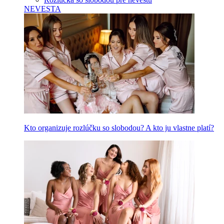
NEVESTA
Kto organizuje rozlúčku so slobodou? A kto ju vlastne platí?