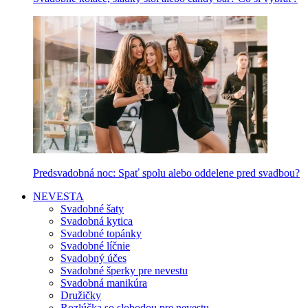
Predsvadobná noc: Spať spolu alebo oddelene pred svadbou?
NEVESTA
Svadobné šaty
Svadobná kytica
Svadobné topánky
Svadobné líčnie
Svadobný účes
Svadobné šperky pre nevestu
Svadobná manikúra
Družičky
Rozlúčka so slobodou pre nevestu