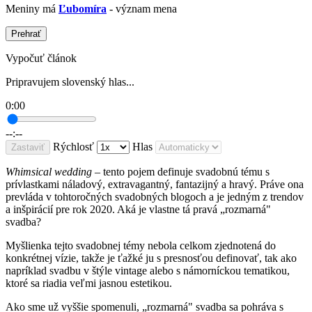
Meniny má
Ľubomíra
- význam mena
Prehrať
Vypočuť článok
Pripravujem slovenský hlas...
0:00
--:--
Rýchlosť
Hlas
Zastaviť
Whimsical wedding
– tento pojem definuje svadobnú tému s
prívlastkami náladový, extravagantný, fantazijný a hravý. Práve ona
prevláda v tohtoročných svadobných blogoch a je jedným z trendov
a inšpirácií pre rok 2020. Aká je vlastne tá pravá „rozmarná"
svadba?
Myšlienka tejto svadobnej témy nebola celkom zjednotená do
konkrétnej vízie, takže je ťažké ju s presnosťou definovať, tak ako
napríklad svadbu v štýle vintage alebo s námorníckou tematikou,
ktoré sa riadia veľmi jasnou estetikou.
Ako sme už vyššie spomenuli, „rozmarná" svadba sa pohráva s