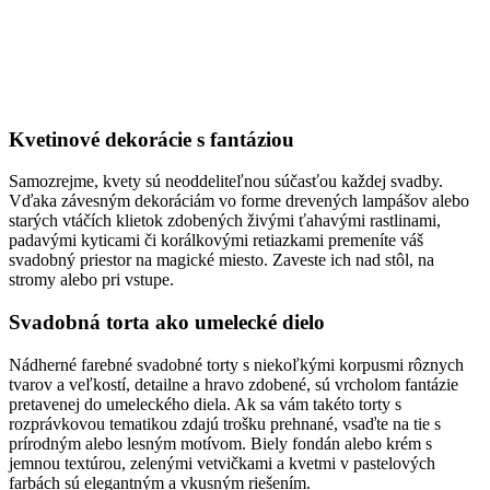
Kvetinové dekorácie s fantáziou
Samozrejme, kvety sú neoddeliteľnou súčasťou každej svadby.
Vďaka závesným dekoráciám vo forme drevených lampášov alebo
starých vtáčích klietok zdobených živými ťahavými rastlinami,
padavými kyticami či korálkovými retiazkami premeníte váš
svadobný priestor na magické miesto. Zaveste ich nad stôl, na
stromy alebo pri vstupe.
Svadobná torta ako umelecké dielo
Nádherné farebné svadobné torty s niekoľkými korpusmi rôznych
tvarov a veľkostí, detailne a hravo zdobené, sú vrcholom fantázie
pretavenej do umeleckého diela. Ak sa vám takéto torty s
rozprávkovou tematikou zdajú trošku prehnané, vsaďte na tie s
prírodným alebo lesným motívom. Biely fondán alebo krém s
jemnou textúrou, zelenými vetvičkami a kvetmi v pastelových
farbách sú elegantným a vkusným riešením.