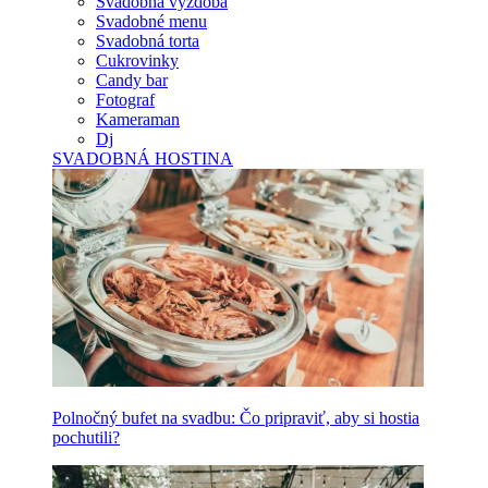
Svadobná výzdoba
Svadobné menu
Svadobná torta
Cukrovinky
Candy bar
Fotograf
Kameraman
Dj
SVADOBNÁ HOSTINA
Polnočný bufet na svadbu: Čo pripraviť, aby si hostia
pochutili?