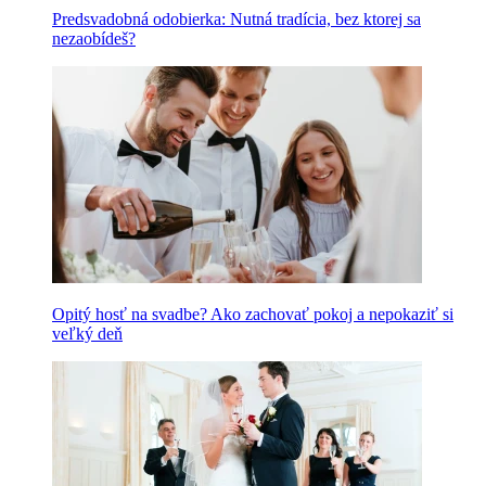
Predsvadobná odobierka: Nutná tradícia, bez ktorej sa
nezaobídeš?
Opitý hosť na svadbe? Ako zachovať pokoj a nepokaziť si
veľký deň