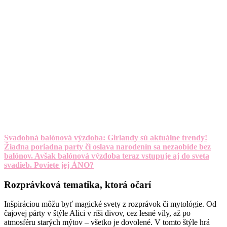
Svadobná balónová výzdoba: Girlandy sú aktuálne trendy!
Žiadna poriadna party či oslava narodenín sa nezaobíde bez
balónov. Avšak balónová výzdoba teraz vstupuje aj do sveta
svadieb. Poviete jej ÁNO?
Rozprávková tematika, ktorá očarí
Inšpiráciou môžu byť magické svety z rozprávok či mytológie. Od
čajovej párty v štýle Alici v ríši divov, cez lesné víly, až po
atmosféru starých mýtov – všetko je dovolené. V tomto štýle hrá