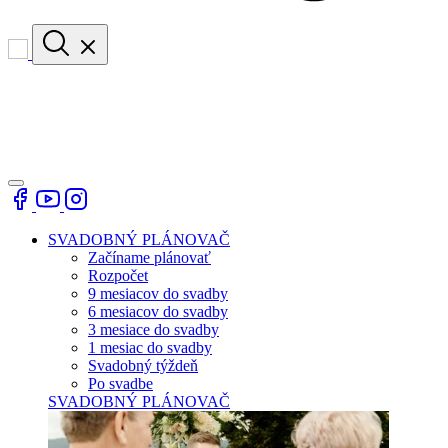
SVADOBNÝ PLÁNOVAČ
Začíname plánovať
Rozpočet
9 mesiacov do svadby
6 mesiacov do svadby
3 mesiace do svadby
1 mesiac do svadby
Svadobný týždeň
Po svadbe
SVADOBNÝ PLÁNOVAČ