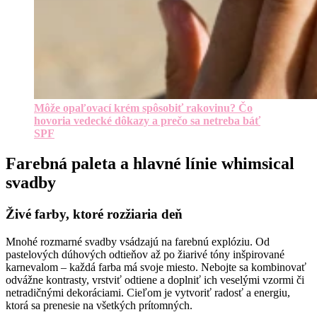
Môže opaľovací krém spôsobiť rakovinu? Čo
hovoria vedecké dôkazy a prečo sa netreba báť
SPF
Farebná paleta a hlavné línie whimsical
svadby
Živé farby, ktoré rozžiaria deň
Mnohé rozmarné svadby vsádzajú na farebnú explóziu. Od
pastelových dúhových odtieňov až po žiarivé tóny inšpirované
karnevalom – každá farba má svoje miesto. Nebojte sa kombinovať
odvážne kontrasty, vrstviť odtiene a doplniť ich veselými vzormi či
netradičnými dekoráciami. Cieľom je vytvoriť radosť a energiu,
ktorá sa prenesie na všetkých prítomných.