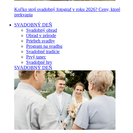
Koľko stojí svadobný fotograf v roku 2026? Ceny, ktoré
prekvapia
SVADOBNÝ DEŇ
Svadobný obrad
Obrad v prírode
Priebeh svadby
Program na svadbu
Svadobné tradície
Prvý tanec
Svadobné hry
SVADOBNÝ DEŇ