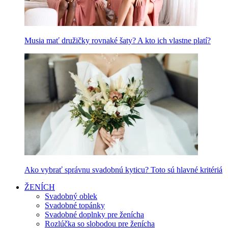
Musia mať družičky rovnaké šaty? A kto ich vlastne platí?
Ako vybrať správnu svadobnú kyticu? Toto sú hlavné kritériá
ŽENÍCH
Svadobný oblek
Svadobné topánky
Svadobné doplnky pre ženícha
Rozlúčka so slobodou pre ženícha