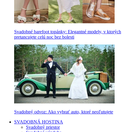
Svadobné barefoot topánky: Elegantné modely, v ktorých
pretancujete celú noc bez bolesti
Svadobný odvoz: Ako vybrať auto, ktoré neoľutujete
SVADOBNÁ HOSTINA
Svadobný priestor