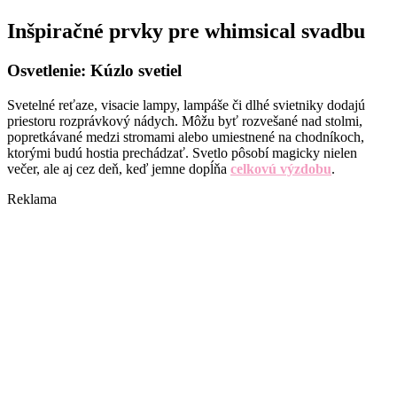
Inšpiračné prvky pre whimsical svadbu
Osvetlenie: Kúzlo svetiel
Svetelné reťaze, visacie lampy, lampáše či dlhé svietniky dodajú
priestoru rozprávkový nádych. Môžu byť rozvešané nad stolmi,
popretkávané medzi stromami alebo umiestnené na chodníkoch,
ktorými budú hostia prechádzať. Svetlo pôsobí magicky nielen
večer, ale aj cez deň, keď jemne dopĺňa
celkovú výzdobu
.
Reklama