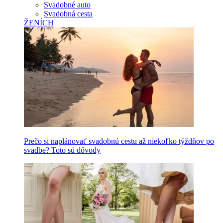
Svadobné auto
Svadobná cesta
ŽENÍCH
Prečo si naplánovať svadobnú cestu až niekoľko týždňov po
svadbe? Toto sú dôvody