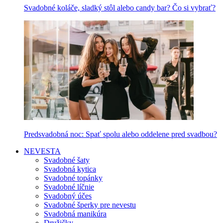
Svadobné koláče, sladký stôl alebo candy bar? Čo si vybrať?
Predsvadobná noc: Spať spolu alebo oddelene pred svadbou?
NEVESTA
Svadobné šaty
Svadobná kytica
Svadobné topánky
Svadobné líčnie
Svadobný účes
Svadobné šperky pre nevestu
Svadobná manikúra
Družičky