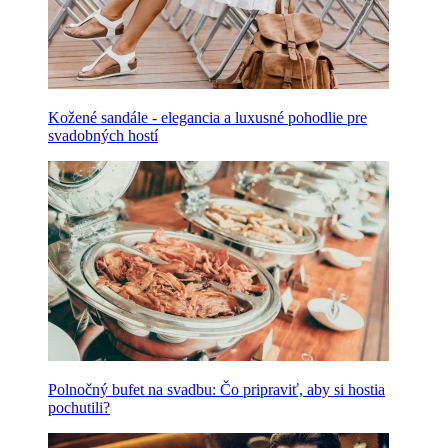
Kožené sandále - elegancia a luxusné pohodlie pre
svadobných hostí
Polnočný bufet na svadbu: Čo pripraviť, aby si hostia
pochutili?