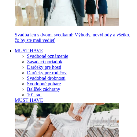
Svadba len s dvomi svedkami: Výhody, nevýhody a všetko,
čo by ste mali vedieť
MUST HAVE
Svadboné oznámenie
Zasadací poriadok
Darčeky pre hostí
Darčeky pre rodičov
Svadobné drobnosti
Svodobné poháre
Balíček záchrany
101 rád
MUST HAVE