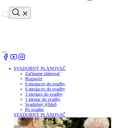
SVADOBNÝ PLÁNOVAČ
Začíname plánovať
Rozpočet
9 mesiacov do svadby
6 mesiacov do svadby
3 mesiace do svadby
1 mesiac do svadby
Svadobný týždeň
Po svadbe
SVADOBNÝ PLÁNOVAČ