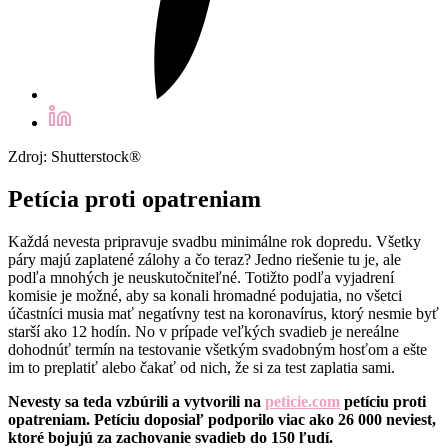
Zdroj: Shutterstock®
Petícia proti opatreniam
Každá nevesta pripravuje svadbu minimálne rok dopredu. Všetky
páry majú zaplatené zálohy a čo teraz? Jedno riešenie tu je, ale
podľa mnohých je neuskutočniteľné. Totižto podľa vyjadrení
komisie je možné, aby sa konali hromadné podujatia, no všetci
účastníci musia mať negatívny test na koronavírus, ktorý nesmie byť
starší ako 12 hodín. No v prípade veľkých svadieb je nereálne
dohodnúť termín na testovanie všetkým svadobným hosťom a ešte
im to preplatiť alebo čakať od nich, že si za test zaplatia sami.
Nevesty sa teda vzbúrili a vytvorili na
peticie.com
petíciu proti
opatreniam. Petíciu doposiaľ podporilo viac ako 26 000 neviest,
ktoré bojujú za zachovanie svadieb do 150 ľudí.