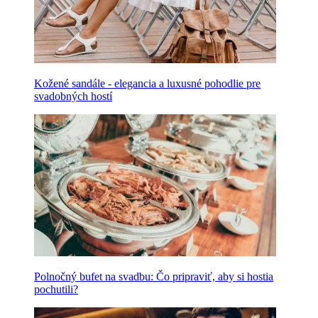
Kožené sandále - elegancia a luxusné pohodlie pre
svadobných hostí
Polnočný bufet na svadbu: Čo pripraviť, aby si hostia
pochutili?