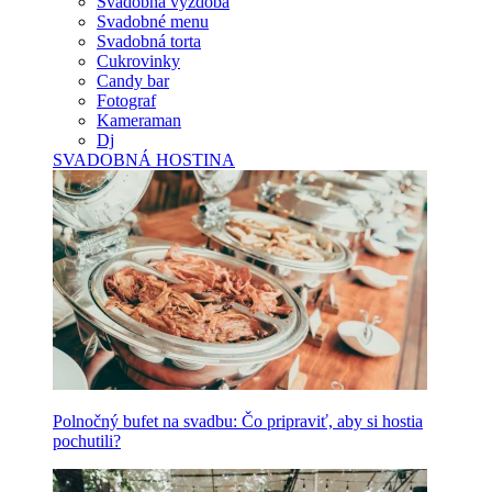
Svadobná výzdoba
Svadobné menu
Svadobná torta
Cukrovinky
Candy bar
Fotograf
Kameraman
Dj
SVADOBNÁ HOSTINA
Polnočný bufet na svadbu: Čo pripraviť, aby si hostia
pochutili?