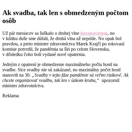
Ak svadba, tak len s obmedzeným počtom
osôb
Už pár mesiacov sa šuškalo o druhej vlne
koronavírusu
, no
v kútiku duše sme dúfali, že druhá vlna už nepríde. No opak bol
pravdou, a preto minister zdravotníctva Marek Krajčí po rokovaní
komisie potvrdil, že pandémia sa šíri po celom Slovensku,
v dôsledku čoho boli vydané nové opatrenia.
Jedným z opatrení je obmedzenie maximálneho počtu hostí na
svadbe. Síce svadby nie sú zakázané, no maximálny počet hostí
stanovili na 30.
„Svadby v tejto fáze pandémie sú veľmi rizikové. Ak
chcete organizovať svadbu, tak len v úzkom kruhu,“
upozornil
minister zdravotníctva.
Reklama