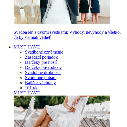
Svadba len s dvomi svedkami: Výhody, nevýhody a všetko,
čo by ste mali vedieť
MUST HAVE
Svadboné oznámenie
Zasadací poriadok
Darčeky pre hostí
Darčeky pre rodičov
Svadobné drobnosti
Svodobné poháre
Balíček záchrany
101 rád
MUST HAVE