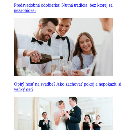
Predsvadobná odobierka: Nutná tradícia, bez ktorej sa
nezaobídeš?
Opitý hosť na svadbe? Ako zachovať pokoj a nepokaziť si
veľký deň