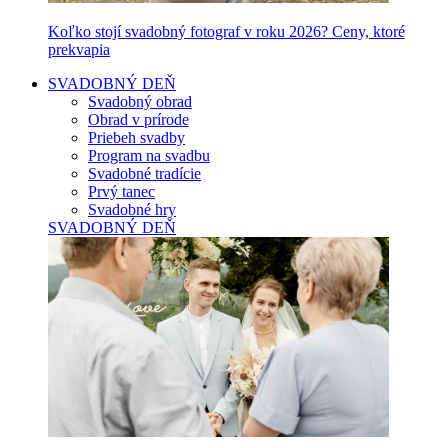
Koľko stojí svadobný fotograf v roku 2026? Ceny, ktoré
prekvapia
SVADOBNÝ DEŇ
Svadobný obrad
Obrad v prírode
Priebeh svadby
Program na svadbu
Svadobné tradície
Prvý tanec
Svadobné hry
SVADOBNÝ DEŇ