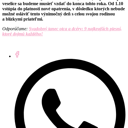
veselice sa budeme musieť vzdať do konca tohto roka. Od 1.10
vstúpia do platnosti nové opatrenia, v dôsledku ktorých nebude
možné osláviť tento výnimočný deň s celou svojou rodinou
a blízkymi priateľmi.
Odporúčame:
Svadobný tanec otca a dcéry: 9 najkrajších piesní,
ktoré dojmú každého!