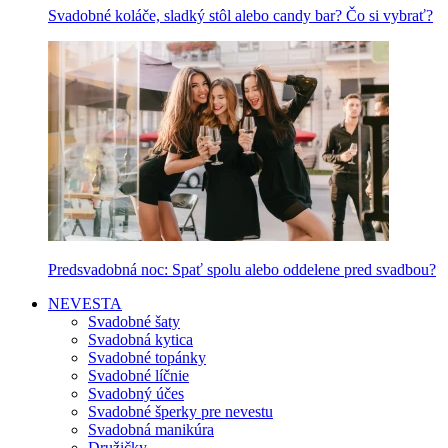
Svadobné koláče, sladký stôl alebo candy bar? Čo si vybrať?
Predsvadobná noc: Spať spolu alebo oddelene pred svadbou?
NEVESTA
Svadobné šaty
Svadobná kytica
Svadobné topánky
Svadobné líčnie
Svadobný účes
Svadobné šperky pre nevestu
Svadobná manikúra
Družičky