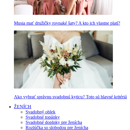
Musia mať družičky rovnaké šaty? A kto ich vlastne platí?
Ako vybrať správnu svadobnú kyticu? Toto sú hlavné kritériá
ŽENÍCH
Svadobný oblek
Svadobné topánky
Svadobné doplnky pre ženícha
Rozlúčka so slobodou pre ženícha