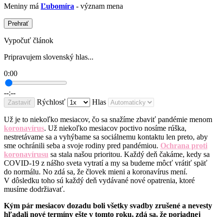
Meniny má
Ľubomíra
- význam mena
Prehrať
Vypočuť článok
Pripravujem slovenský hlas...
0:00
--:--
Rýchlosť
Hlas
Zastaviť
Už je to niekoľko mesiacov, čo sa snažíme zbaviť pandémie menom
koronavírus
. Už niekoľko mesiacov poctivo nosíme rúška,
nestretávame sa a vyhýbame sa sociálnemu kontaktu len preto, aby
sme ochránili seba a svoje rodiny pred pandémiou.
Ochrana proti
koronavírusu
sa stala našou prioritou. Každý deň čakáme, kedy sa
COVID-19 z nášho sveta vytratí a my sa budeme môcť vrátiť späť
do normálu. No zdá sa, že človek mieni a koronavírus mení.
V dôsledku toho sú každý deň vydávané nové opatrenia, ktoré
musíme dodržiavať.
Kým pár mesiacov dozadu boli všetky svadby zrušené a nevesty
hľadali nové termíny ešte v tomto roku, zdá sa, že poriadnej