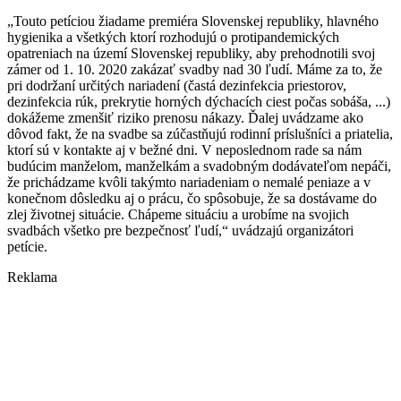
„Touto petíciou žiadame premiéra Slovenskej republiky, hlavného
hygienika a všetkých ktorí rozhodujú o protipandemických
opatreniach na území Slovenskej republiky, aby prehodnotili svoj
zámer od 1. 10. 2020 zakázať svadby nad 30 ľudí. Máme za to, že
pri dodržaní určitých nariadení (častá dezinfekcia priestorov,
dezinfekcia rúk, prekrytie horných dýchacích ciest počas sobáša, ...)
dokážeme zmenšiť riziko prenosu nákazy. Ďalej uvádzame ako
dôvod fakt, že na svadbe sa zúčastňujú rodinní príslušníci a priatelia,
ktorí sú v kontakte aj v bežné dni. V neposlednom rade sa nám
budúcim manželom, manželkám a svadobným dodávateľom nepáči,
že prichádzame kvôli takýmto nariadeniam o nemalé peniaze a v
konečnom dôsledku aj o prácu, čo spôsobuje, že sa dostávame do
zlej životnej situácie. Chápeme situáciu a urobíme na svojich
svadbách všetko pre bezpečnosť ľudí,“ uvádzajú organizátori
petície.
Reklama