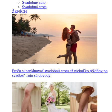
Svadobné auto
Svadobná cesta
ŽENÍCH
Prečo si naplánovať svadobnú cestu až niekoľko týždňov po
svadbe? Toto sú dôvody