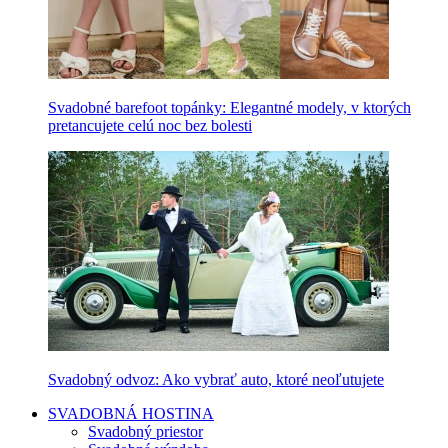
Svadobné barefoot topánky: Elegantné modely, v ktorých
pretancujete celú noc bez bolesti
Svadobný odvoz: Ako vybrať auto, ktoré neoľutujete
SVADOBNÁ HOSTINA
Svadobný priestor