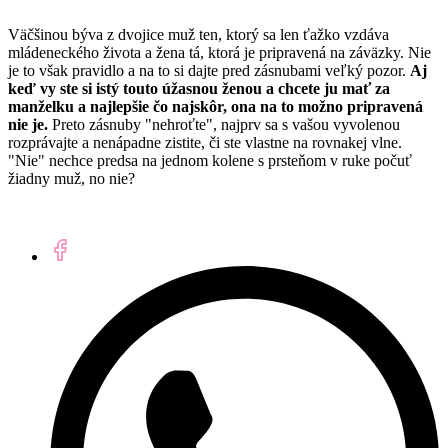
Väčšinou býva z dvojice muž ten, ktorý sa len ťažko vzdáva
mládeneckého života a žena tá, ktorá je pripravená na záväzky. Nie
je to však pravidlo a na to si dajte pred zásnubami veľký pozor.
Aj
keď vy ste si istý touto úžasnou ženou a chcete ju mať za
manželku a najlepšie čo najskôr, ona na to možno pripravená
nie je.
Preto zásnuby "nehroťte", najprv sa s vašou vyvolenou
rozprávajte a nenápadne zistite, či ste vlastne na rovnakej vlne.
"Nie" nechce predsa na jednom kolene s prsteňom v ruke počuť
žiadny muž, no nie?