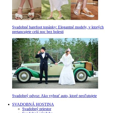
Svadobné barefoot topánky: Elegantné modely, v ktorých
pretancujete celú noc bez bolesti
Svadobný odvoz: Ako vybrať auto, ktoré neoľutujete
SVADOBNÁ HOSTINA
Svadobný priestor