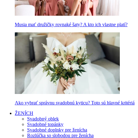
Musia mať družičky rovnaké šaty? A kto ich vlastne platí?
Ako vybrať správnu svadobnú kyticu? Toto sú hlavné kritériá
ŽENÍCH
Svadobný oblek
Svadobné topánky
Svadobné doplnky pre ženícha
Rozlúčka so slobodou pre ženícha