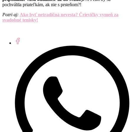
pochválila priateľkám, ak nie s prsteňom?!
Pozri aj:
Ako byť netradičná nevesta? Črievičky vymeň za
svadobné tenisky!