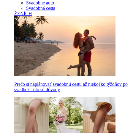
Svadobné auto
Svadobná cesta
ŽENÍCH
Prečo si naplánovať svadobnú cestu až niekoľko týždňov po
svadbe? Toto sú dôvody