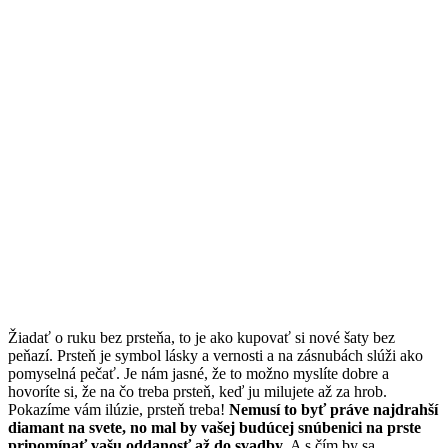
Žiadať o ruku bez prsteňa, to je ako kupovať si nové šaty bez
peňazí. Prsteň je symbol lásky a vernosti a na zásnubách slúži ako
pomyselná pečať. Je nám jasné, že to možno myslíte dobre a
hovoríte si, že na čo treba prsteň, keď ju milujete až za hrob.
Pokazíme vám ilúzie, prsteň treba!
Nemusí to byť práve najdrahší
diamant na svete, no mal by vašej budúcej snúbenici na prste
pripomínať vašu oddanosť až do svadby.
A s čím by sa