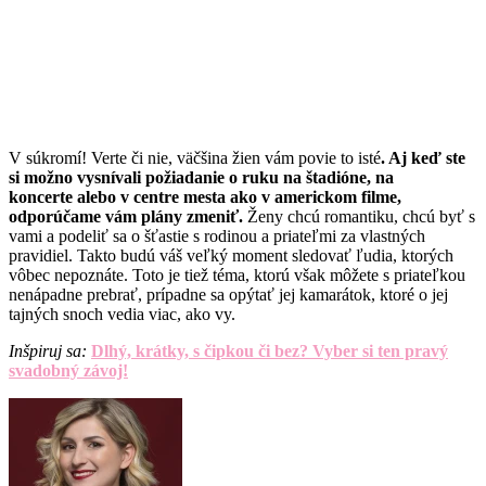
V súkromí! Verte či nie, väčšina žien vám povie to isté
. Aj keď ste
si možno vysnívali požiadanie o ruku na štadióne, na
koncerte alebo v centre mesta ako v americkom filme,
odporúčame vám plány zmeniť.
Ženy chcú romantiku, chcú byť s
vami a podeliť sa o šťastie s rodinou a priateľmi za vlastných
pravidiel. Takto budú váš veľký moment sledovať ľudia, ktorých
vôbec nepoznáte. Toto je tiež téma, ktorú však môžete s priateľkou
nenápadne prebrať, prípadne sa opýtať jej kamarátok, ktoré o jej
tajných snoch vedia viac, ako vy.
Inšpiruj sa:
Dlhý, krátky, s čipkou či bez? Vyber si ten pravý
svadobný závoj!