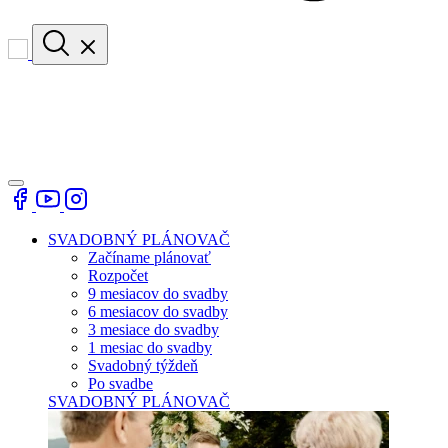
SVADOBNÝ PLÁNOVAČ
Začíname plánovať
Rozpočet
9 mesiacov do svadby
6 mesiacov do svadby
3 mesiace do svadby
1 mesiac do svadby
Svadobný týždeň
Po svadbe
SVADOBNÝ PLÁNOVAČ