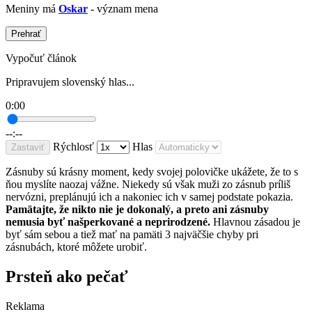
Meniny má
Oskar
- význam mena
Prehrať
Vypočuť článok
Pripravujem slovenský hlas...
0:00
--:--
Rýchlosť
Hlas
Zastaviť
Zásnuby sú krásny moment, kedy svojej polovičke ukážete, že to s
ňou myslíte naozaj vážne. Niekedy sú však muži zo zásnub príliš
nervózni, preplánujú ich a nakoniec ich v samej podstate pokazia.
Pamätajte, že nikto nie je dokonalý, a preto ani zásnuby
nemusia byť našperkované a neprirodzené.
Hlavnou zásadou je
byť sám sebou a tiež mať na pamäti 3 najväčšie chyby pri
zásnubách, ktoré môžete urobiť.
Prsteň ako pečať ​
Reklama