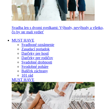
Svadba len s dvomi svedkami: Výhody, nevýhody a všetko,
čo by ste mali vedieť
MUST HAVE
Svadboné oznámenie
Zasadací poriadok
Darčeky pre hostí
Darčeky pre rodičov
Svadobné drobnosti
Svodobné poháre
Balíček záchrany
101 rád
MUST HAVE