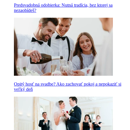
Predsvadobná odobierka: Nutná tradícia, bez ktorej sa
nezaobídeš?
Opitý hosť na svadbe? Ako zachovať pokoj a nepokaziť si
veľký deň